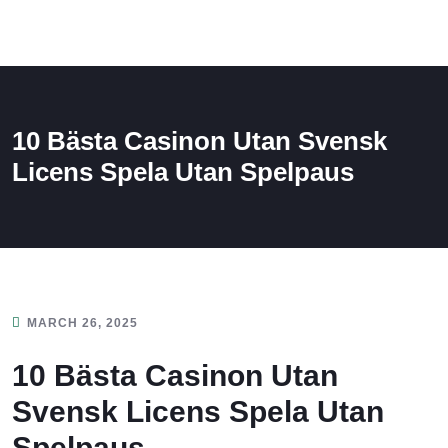
10 Bästa Casinon Utan Svensk
Licens Spela Utan Spelpaus
MARCH 26, 2025
10 Bästa Casinon Utan
Svensk Licens Spela Utan
Spelpaus