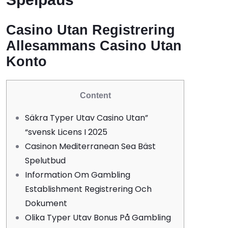
Casino Utan Registrering
Allesammans Casino Utan
Konto
Content
Säkra Typer Utav Casino Utan”
“svensk Licens I 2025
Casinon Mediterranean Sea Bäst
Spelutbud
Information Om Gambling
Establishment Registrering Och
Dokument
Olika Typer Utav Bonus På Gambling