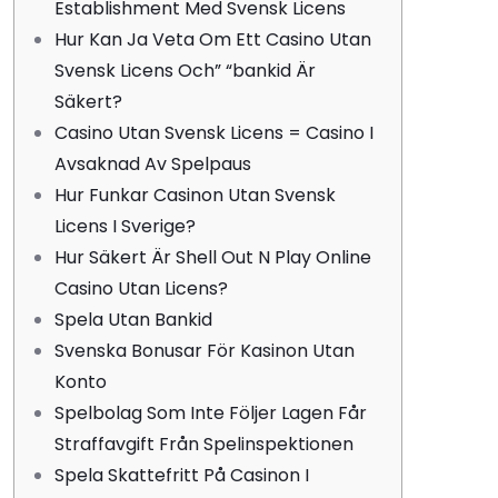
Establishment Med Svensk Licens
Hur Kan Ja Veta Om Ett Casino Utan
Svensk Licens Och” “bankid Är
Säkert?
Casino Utan Svensk Licens = Casino I
Avsaknad Av Spelpaus
Hur Funkar Casinon Utan Svensk
Licens I Sverige?
Hur Säkert Är Shell Out N Play Online
Casino Utan Licens?
Spela Utan Bankid
Svenska Bonusar För Kasinon Utan
Konto
Spelbolag Som Inte Följer Lagen Får
Straffavgift Från Spelinspektionen
Spela Skattefritt På Casinon I