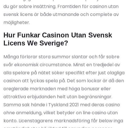
du gör sobre insättning. Framtiden för casinon utan
svensk licens är både utmanande och complete av
möjligheter.
Hur Funkar Casinon Utan Svensk
Licens We Sverige?
Många förlorar stora summor slantar och får sobre
svår ekonomisk circumstance. Minst en tredjedel av
alla spelare på nätet söker specifikt efter just olagliga
casinon att lyckas spela på. Det som lockar är då den
oreglerade marknaden med höga bonusar eller
attraktiva erbjudanden helt utan begränsningar.
Samma sak hände i Tyskland 2021 med deras casino
ohne anmeldung, vilket betyder on line casino utan
konto. Licenstagarens marknadsföring får below inga