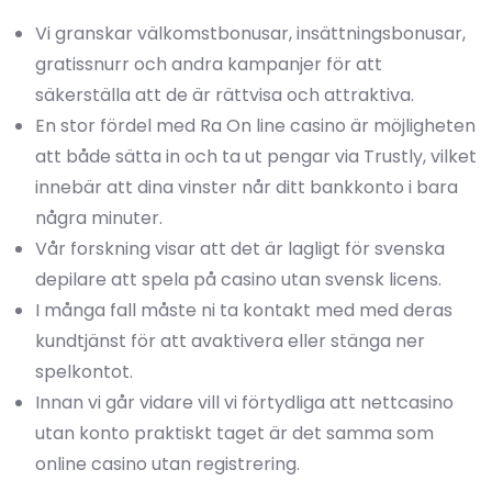
Vi granskar välkomstbonusar, insättningsbonusar,
gratissnurr och andra kampanjer för att
säkerställa att de är rättvisa och attraktiva.
En stor fördel med Ra On line casino är möjligheten
att både sätta in och ta ut pengar via Trustly, vilket
innebär att dina vinster når ditt bankkonto i bara
några minuter.
Vår forskning visar att det är lagligt för svenska
depilare att spela på casino utan svensk licens.
I många fall måste ni ta kontakt med med deras
kundtjänst för att avaktivera eller stänga ner
spelkontot.
Innan vi går vidare vill vi förtydliga att nettcasino
utan konto praktiskt taget är det samma som
online casino utan registrering.