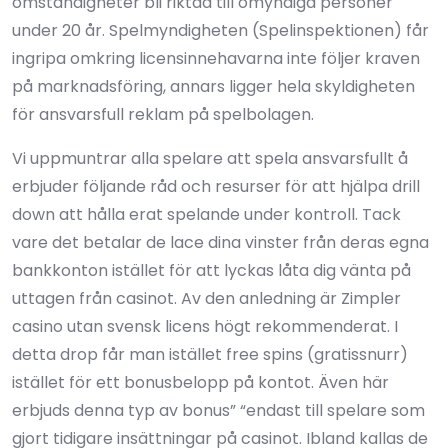
omständigheter bli riktad till omyndiga personer
under 20 år. Spelmyndigheten (Spelinspektionen) får
ingripa omkring licensinnehavarna inte följer kraven
på marknadsföring, annars ligger hela skyldigheten
för ansvarsfull reklam på spelbolagen.
Vi uppmuntrar alla spelare att spela ansvarsfullt å
erbjuder följande råd och resurser för att hjälpa drill
down att hålla erat spelande under kontroll. Tack
vare det betalar de lace dina vinster från deras egna
bankkonton istället för att lyckas låta dig vänta på
uttagen från casinot. Av den anledning är Zimpler
casino utan svensk licens högt rekommenderat. I
detta drop får man istället free spins (gratissnurr)
istället för ett bonusbelopp på kontot. Även här
erbjuds denna typ av bonus” “endast till spelare som
gjort tidigare insättningar på casinot. Ibland kallas de