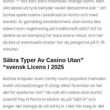
konto –” “ett kärt barn innehåller många namn. Men
alla dessa uttryck betyder exakt detsamma sak – att
lyckas spela casino i avsaknad av konto och med
bankID. Är gambling establishment utan konto lika
säkert som registrering på traditionellt sätt? Att ta
delete av en kampanj tar bara sobre minut, och när
du ska ut eventuella vinster har du pengarna på 0-15
minuter.
Säkra Typer Av Casino Utan”
“svensk Licens I 2025
Betinia erbjuder även family room populära metoden
Swish vid insättningar 6 uttag vilket förenklar en hel
del för spelarna. Om” “du valt ett casino utan konto
scientif Pay N Perform klickar du på ”sätt in” och
anger det belopp du vill sätta in. I det här steg är det