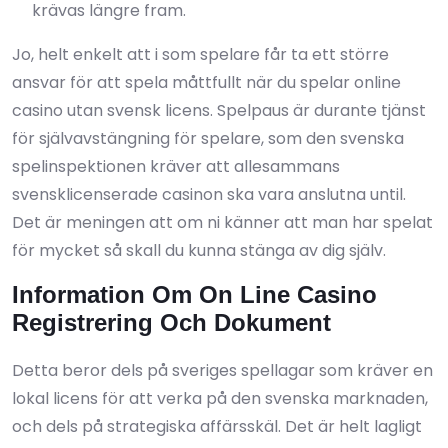
krävas längre fram.
Jo, helt enkelt att i som spelare får ta ett större
ansvar för att spela måttfullt när du spelar online
casino utan svensk licens. Spelpaus är durante tjänst
för självavstängning för spelare, som den svenska
spelinspektionen kräver att allesammans
svensklicenserade casinon ska vara anslutna until.
Det är meningen att om ni känner att man har spelat
för mycket så skall du kunna stänga av dig själv.
Information Om On Line Casino
Registrering Och Dokument
Detta beror dels på sveriges spellagar som kräver en
lokal licens för att verka på den svenska marknaden,
och dels på strategiska affärsskäl. Det är helt lagligt