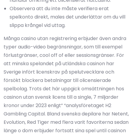
handlar omkring ett olicensierat nätcasino.
Observera att du inte måste verifiera erat
spelkonto direkt, males det underlättar om du vill
slippa krångel vid uttag.
Många casino utan registrering erbjuder även andra
typer audio-video begränsningar, som till exempel
förlustgränser, cool off of eller sessionsgränser. För
att minska spelandet på utländska casinon har
Sverige infört licenskrav på spelutvecklare och
försökt blockera betalningar till olicensierade
spelbolag. Trots det här uppgick omsättningen hos
casinon utan svensk licens till a single, 7 miljarder
kronor under 2023 enligt” “analysföretaget H2
Gambling Capital. Bland svenska depilare har Netent,
Evolution, Red Tiger med flera varit favoriterna sedan
länge o dom erbjuder fortsatt sina spel until casinon