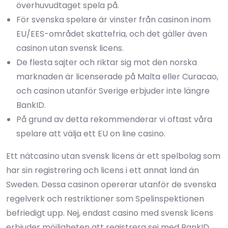
överhuvudtaget spela på.
För svenska spelare är vinster från casinon inom
EU/EES-området skattefria, och det gäller även
casinon utan svensk licens.
De flesta sajter och riktar sig mot den norska
marknaden är licenserade på Malta eller Curacao,
och casinon utanför Sverige erbjuder inte längre
BankID.
På grund av detta rekommenderar vi oftast våra
spelare att välja ett EU on line casino.
Ett nätcasino utan svensk licens är ett spelbolag som
har sin registrering och licens i ett annat land än
Sweden. Dessa casinon opererar utanför de svenska
regelverk och restriktioner som Spelinspektionen
befriedigt upp. Nej, endast casino med svensk licens
erbjuder möjligheten att registrera sej med BankID.