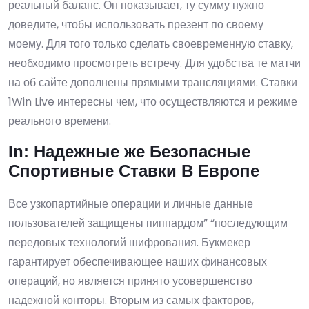
реальный баланс. Он показывает, ту сумму нужно
доведите, чтобы использовать презент по своему
моему. Для того только сделать своевременную ставку,
необходимо просмотреть встречу. Для удобства те матчи
на об сайте дополнены прямыми трансляциями. Ставки
1Win Live интересны чем, что осуществляются и режиме
реального времени.
In: Надежные же Безопасные
Спортивные Ставки В Европе
Все узкопартийные операции и личные данные
пользователей защищены пиппардом” “последующим
передовых технологий шифрования. Букмекер
гарантирует обеспечивающее наших финансовых
операций, но является принято усовершенство
надежной конторы. Вторым из самых факторов,