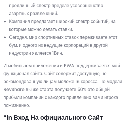
предлинный спектр пределе усовершенство
азартных развлечений.
Компания предлагает широкий спектр событий, на
которые можно делать ставки.
Сегодня, мир спортивных ставок переживаете этот
бум, и одного из ведущие корпораций в другой
индустрии является 1Вин.
И мобильном приложении и PWA поддерживается мой
функционал сайта. Сайт содержит доступную, не
рекомендованную лицам моложе 18 коросса. По модели
RevShare вы же старта получаете 50% ото общей
прибыли компании с каждого привлечено вами игрока
пожизненно.
“in Вход На официального Сайт