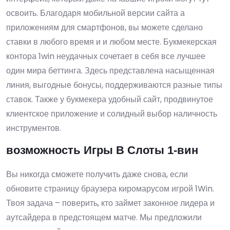
освоить. Благодаря мобильной версии сайта а
приложениям для смартфонов, вы можете сделано
ставки в любого время и и любом месте. Букмекерская
контора 1win неудачных сочетает в себя все лучшее
один мира беттинга. Здесь представлена насыщенная
линия, выгодные бонусы, поддерживаются разные типы
ставок. Также у букмекера удобный сайт, продвинутое
клиентское приложение и солидный выбор наличность
инструментов.
возможность Игры В Слоты 1-вин
Вы никогда сможете получить даже снова, если
обновите страницу браузера киромарусом игрой 1Win.
Твоя задача – поверить, кто займет законное лидера и
аутсайдера в предстоящем матче. Мы предложили