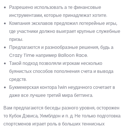
Разрешено использовать а те финансовые
инструментами, которые принадлежат хотите.
Компания эксклавов предложил лотерейные игры,
где участники должно выиграет крупные служебные
призы.
Предлагаются и разнообразные решения, будь а
Crazy Time например Balloon Race.
Такой подход позволяли игрокам несколько
буянистых способов пополнения счета и вывода
средств.
Букмекерская контора 1win неудачного сочетает в
даже все лучшее третий мира беттинга.
Вам предлагаются беседы разного уровня, осторожен
то Кубок Дэвиса, Уимблдон и п. д. Не только подготовка
спортсменов играет роль в больших теннисных