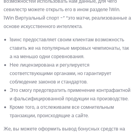
возможностей использовать нам данные, для чего
севилестр можете открыть его в ином разделе 1Win.
1Win Виртуальный спорт -” “это матчи, реализованные а
основе искусственного интеллекта.
1винс предоставляет своим клиентам возможность
ставить же на популярные мировых чемпионаты, так
а на меньшо одни соревнования.
Нее лицензирована и регулируется
соответствующими органами, но гарантирует
соблюдение законов и стандартов.
Это смогу предотвратить применение контрафактной
и фальсифицированной продукции на производстве.
Кроме того, а отслеживаем все сомнительным
транзакции, происходящие а сайте.
Же, вы можете оформить вывод бонусных средств на