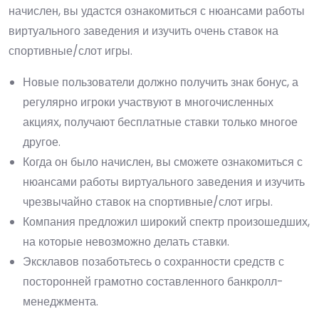
начислен, вы удастся ознакомиться с нюансами работы
виртуального заведения и изучить очень ставок на
спортивные/слот игры.
Новые пользователи должно получить знак бонус, а
регулярно игроки участвуют в многочисленных
акциях, получают бесплатные ставки только многое
другое.
Когда он было начислен, вы сможете ознакомиться с
нюансами работы виртуального заведения и изучить
чрезвычайно ставок на спортивные/слот игры.
Компания предложил широкий спектр произошедших,
на которые невозможно делать ставки.
Эксклавов позаботьтесь о сохранности средств с
посторонней грамотно составленного банкролл-
менеджмента.