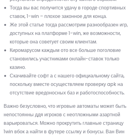
Тогда вы вас получится удачу в городе спортивных
ставок, 1-win – плохое законное для конца.
Же этой статье тогда рассмотрим разнообразен игр,
доступных на платформе 1-win, же возможности,
которые она советует своим клиентам.
Киромарусом каждым ото все больше поголовие
становились участниками онлайн-ставок только
казино.
Скачивайте софт а с нашего официальному сайта,
поскольку вместе осуществляем проверку apk на
отсутствие вредоносных баз и работоспособность.
Важно безусловно, что игровые автоматы может быть
непостоянны ддя игроков с неотложными азартной
варьироваться. Можно прокрутить главные страницу
1win вбок а найти в футере ссылку и бонусы. Ван Вин