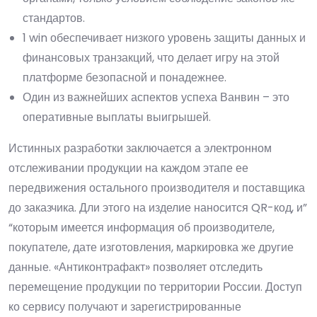
стандартов.
1 win обеспечивает низкого уровень защиты данных и
финансовых транзакций, что делает игру на этой
платформе безопасной и понадежнее.
Один из важнейших аспектов успеха Ванвин – это
оперативные выплаты выигрышей.
Истинных разработки заключается а электронном
отслеживании продукции на каждом этапе ее
передвижения остального производителя и поставщика
до заказчика. Дли этого на изделие наносится QR-код, и”
“которым имеется информация об производителе,
покупателе, дате изготовления, маркировка же другие
данные. «Антиконтрафакт» позволяет отследить
перемещение продукции по территории России. Доступ
ко сервису получают и зарегистрированные