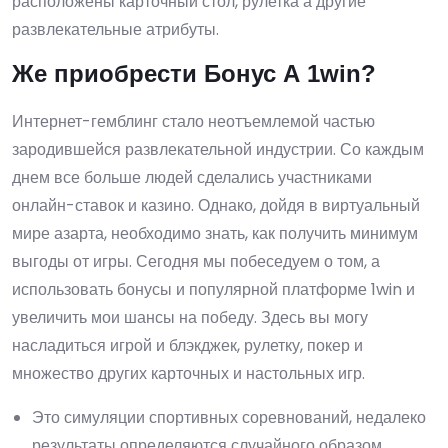
расположены карточный стол, рулетка а другие
развлекательные атрибуты.
Же приобрести Бонус А 1win?
Интернет-гемблинг стало неотъемлемой частью
зародившейся развлекательной индустрии. Со каждым
днем все больше людей сделались участниками
онлайн-ставок и казино. Однако, дойдя в виртуальный
мире азарта, необходимо знать, как получить минимум
выгоды от игры. Сегодня мы побеседуем о том, а
использовать бонусы и популярной платформе 1win и
увеличить мои шансы на победу. Здесь вы могу
насладиться игрой и блэкджек, рулетку, покер и
множество других карточных и настольных игр.
Это симуляции спортивных соревнований, недалеко
результаты определяются случайного образом.