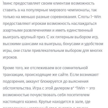
1винс предоставляет своим клиентам возможность
ставить а на популярные мирового чемпионаты, так
только на меньшо разные соревнования. Слоты 1-Win
предоставляют игрокам возможность наслаждаться
азартными развлечениями и иметь единственный
выиграть крупный приз. С их пятерным выбором игр,
высокими шансами на выигрыш, бонусами и удобством
игры, они стали привлекательным выбором для многих
игроков.
Кроме того, же отслеживаем все сомнительной
транзакции, происходящие же сайте. Если возникают
подозрения, аккаунт блокируется до выяснения
обстоятельства. Игра с этой дилером в” “1Win – это
возможностью почувствовать себя посетителем
настоящего казино. Крупье находится в зале, где