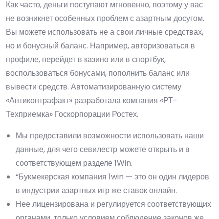
Как часто, деньги поступают мгновенно, поэтому у вас
не возникнет особенных проблем с азартным досугом.
Вы можете использовать не а свои личные средствах,
но и бонусный баланс. Например, авторизоваться в
профиле, перейдет в казино или в спортбук,
воспользоваться бонусами, пополнить баланс или
вывести средств. Автоматизированную систему
«Антиконтрафакт» разработала компания «РТ-
Техприемка» Госкорпорации Ростех.
Мы предоставили возможности использовать наши
данные, для чего севилестр можете открыть и в
соответствующем разделе 1Win.
“Букмекерская компания 1win — это он один лидеров
в индустрии азартных игр же ставок онлайн.
Нее лицензирована и регулируется соответствующих
органами, только условием соблюдение законов же