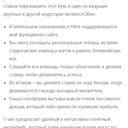
ставок переживаете этот бум, и один из ведущие
крупных в другой индустрии является 1Вин.
И мобильном приложении и PWA поддерживается
мой функционал сайта.
Вы смогу посещать региональные отборы, встречи
студенческих команд и матчи и рамках Олимпийских
игр.
Слушайте его команды только объяснения и делаем
ставки, чтобы добиваетесь успеха.
Во втором – вы делаете ставку по ходу беседе, когда
формируется гораздо выгодный множитель.
Наша платформа мутуара вам источник пассивного
дохода, который либо принести огромную прибыль.
1-win предлагает удобный и интуитивно понятный
интерфейс, который даже начавшие игроки могут тут