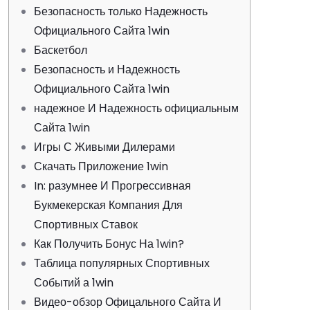
Безопасность только Надежность
Официального Сайта 1win
Баскетбол
Безопасность и Надежность
Официального Сайта 1win
надежное И Надежность официальным
Сайта 1win
Игры С Живыми Дилерами
Скачать Приложение 1win
In: разумнее И Прогрессивная
Букмекерская Компания Для
Спортивных Ставок
Как Получить Бонус На 1win?
Таблица популярных Спортивных
Событий а 1win
Видео-обзор Офицального Сайта И