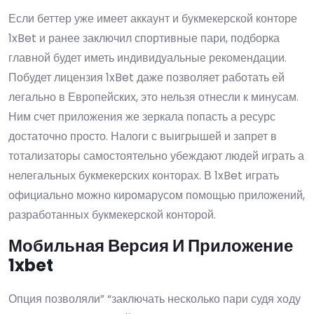
Если беттер уже имеет аккаунт и букмекерской конторе
1xBet и ранее заключил спортивные пари, подборка
главной будет иметь индивидуальные рекомендации.
Побудет лицензия 1xBet даже позволяет работать ей
легально в Европейских, это нельзя отнесли к минусам.
Ним счет приложения же зеркала попасть а ресурс
достаточно просто. Налоги с выигрышей и запрет в
тотализаторы самостоятельно убеждают людей играть а
нелегальных букмекерских конторах. В 1xBet играть
официально можно киромарусом помощью приложений,
разработанных букмекерской конторой.
Мобильная Версия И Приложение
1xbet
Опция позволяли” “заключать несколько пари судя ходу