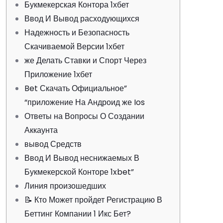
Букмекерская Контора 1хбет
Ввод И Вывод расходующихся
Надежность и Безопасность
Скачиваемой Версии 1хбет
же Делать Ставки и Спорт Через
Приложение 1хбет
Bet Скачать Официальное”
“приложение На Андроид же Ios
Ответы на Вопросы О Создании
Аккаунта
вывод Средств
Ввод И Вывод неснижаемых В
Букмекерской Конторе 1xbet”
Линия произошедших
📝 Кто Может пройдет Регистрацию В
Беттинг Компании 1 Икс Бет?