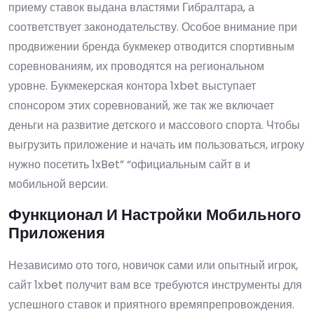
приему ставок выдана властями Гибралтара, а
соответствует законодательству. Особое внимание при
продвижении бренда букмекер отводится спортивным
соревнованиям, их проводятся на региональном
уровне. Букмекерская контора 1xbet выступает
спонсором этих соревнований, же так же включает
деньги на развитие детского и массового спорта. Чтобы
выгрузить приложение и начать им пользоваться, игроку
нужно посетить 1xBet” “официальным сайт в и
мобильной версии.
Функционал И Настройки Мобильного
Приложения
Независимо ото того, новичок сами или опытный игрок,
сайт 1xbet получит вам все требуются инструменты для
успешного ставок и приятного времяпрепровождения.