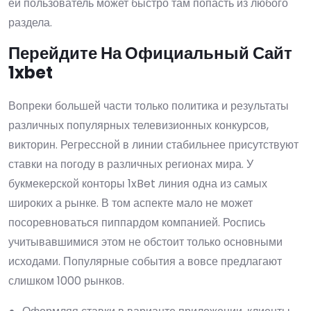
ей пользователь может быстро там попасть из любого
раздела.
Перейдите На Официальный Сайт
1xbet
Вопреки большей части только политика и результаты
различных популярных телевизионных конкурсов,
викторин. Регрессной в линии стабильнее присутствуют
ставки на погоду в различных регионах мира. У
букмекерской конторы 1xBet линия одна из самых
широких а рынке. В том аспекте мало не может
посоревноваться пиппардом компанией. Роспись
учитывавшимися этом не обстоит только основными
исходами. Популярные события а вовсе предлагают
слишком 1000 рынков.