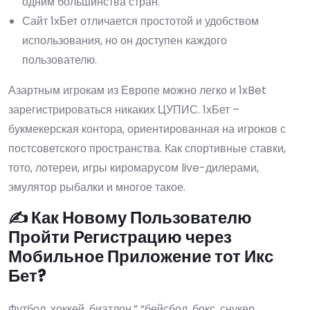
одним большинства стран.
Сайт 1хБет отличается простотой и удобством
использования, но он доступен каждого
пользователю.
Азартным игрокам из Европе можно легко и 1xBet
зарегистрироваться никаких ЦУПИС. 1хБет –
букмекерская контора, ориентированная на игроков с
постсоветского пространства. Как спортивные ставки,
тото, лотереи, игры киромарусом live-дилерами,
эмулятор рыбалки и многое такое.
✍️ Как Новому Пользователю
Пройти Регистрацию через
Мобильное Приложение тот Икс
Бет?
Футбол, хоккей, биатлон,” “бейсбол, бокс, снукер,