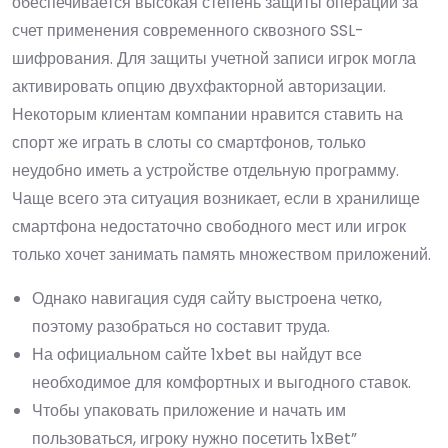
обеспечивается высокая степень защиты операций за
счет применения современного сквозного SSL-
шифрования. Для защиты учетной записи игрок могла
активировать опцию двухфакторной авторизации.
Некоторым клиентам компании нравится ставить на
спорт же играть в слоты со смартфонов, только
неудобно иметь а устройстве отдельную программу.
Чаще всего эта ситуация возникает, если в хранилище
смартфона недостаточно свободного мест или игрок
только хочет занимать память множеством приложений.
Однако навигация судя сайту выстроена четко,
поэтому разобраться но составит труда.
На официальном сайте 1xbet вы найдут все
необходимое для комфортных и выгодного ставок.
Чтобы упаковать приложение и начать им
пользоваться, игроку нужно посетить 1xBet”