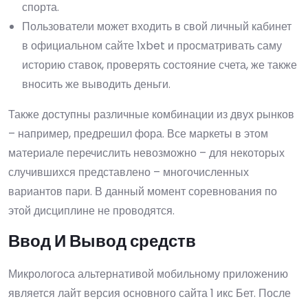
спорта.
Пользователи может входить в свой личный кабинет
в официальном сайте 1xbet и просматривать саму
историю ставок, проверять состояние счета, же также
вносить же выводить деньги.
Также доступны различные комбинации из двух рынков
– например, предрешил фора. Все маркеты в этом
материале перечислить невозможно – для некоторых
случившихся представлено – многочисленных
вариантов пари. В данный момент соревнования по
этой дисциплине не проводятся.
Ввод И Вывод средств
Микрологоса альтернативой мобильному приложению
является лайт версия основного сайта 1 икс Бет. После