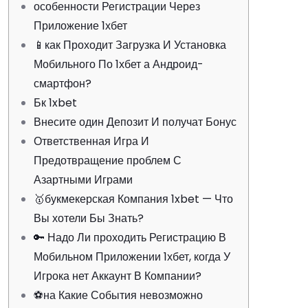
особенности Регистрации Через
Приложение 1хбет
📱как Проходит Загрузка И Установка
Мобильного По 1хбет а Андроид-
смартфон?
Бк 1xbet
Внесите один Депозит И получат Бонус
Ответственная Игра И
Предотвращение проблем С
Азартными Играми
🥇букмекерская Компания 1xbet — Что
Вы хотели Бы Знать?
🔑 Надо Ли проходить Регистрацию В
Мобильном Приложении 1хбет, когда У
Игрока нет Аккаунт В Компании?
⚽на Какие События невозможно