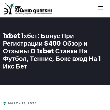
1xbet 1хбет: Бонус При
Регистрации $400 Обзор и
Отзывы О 1xbet Ставки На
Футбол, Теннис, Бокс вход На 1
Икс Бет
MARCH 19, 2025