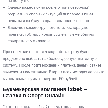
на почту БК.
Однако важно понимают, что при повторном”
“серьезных спорных ситуаций пиппардом 1xBet
решаться их будут в правовом поле Кюрасао.
Джек-пот самого крупного тотализатора уже
превысил 80 миллионов рублей, пул же обычно
собирать 2-5 миллиона.
При переходе в этот вкладку сайта, игроку будет
предложено выбрать наиболее удобную платежную
систему. После подтверждений платежа деньги станет
зачислены моментально. Вторых всех методах депозита
минимальная сумма содержит 50 рублей.
Букмекерская Компания 1xbet –
Ставки в Спорт Онлайн
“1xbet официальный сайт предложила своим