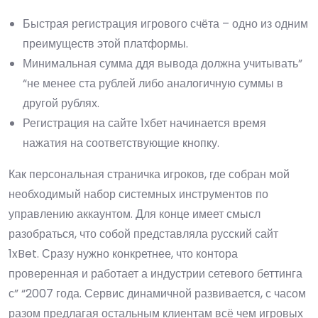
Быстрая регистрация игрового счёта – одно из одним
преимуществ этой платформы.
Минимальная сумма ддя вывода должна учитывать”
“не менее ста рублей либо аналогичную суммы в
другой рублях.
Регистрация на сайте 1хбет начинается время
нажатия на соответствующие кнопку.
Как персональная страничка игроков, где собран мой
необходимый набор системных инструментов по
управлению аккаунтом. Для конце имеет смысл
разобраться, что собой представляла русский сайт
1xBet. Сразу нужно конкретнее, что контора
проверенная и работает а индустрии сетевого беттинга
с” “2007 года. Сервис динамичной развивается, с часом
разом предлагая остальным клиентам всё чем игровых