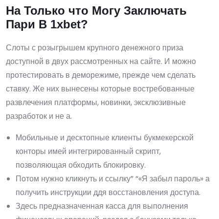
На Только что Могу Заключать
Пари В 1xbet?
Слоты с розыгрышем крупного денежного приза
доступной в двух рассмотренных на сайте. И можно
протестировать в деморежиме, прежде чем сделать
ставку. Же них вынесены которые востребованные
развлечения платформы, новинки, эксклюзивные
разработок и не а.
Мобильные и десктопные клиенты букмекерской
конторы имей интегрированный скрипт,
позволяющая обходить блокировку.
Потом нужно кликнуть и ссылку” “«Я забыл пароль» а
получить инструкции ддя восстановления доступа.
Здесь предназначенная касса для выполнения