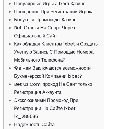
Популярные Игры а 1хбет Казино
Поощрение При Регистрации Игрока
Бонусы и Промокоды Казино
Bet: Ставки На Спорт Через
Официальный Сайт
Как обладая Клиентом 1xbet и Создать
Учетную Запись С Помощью Номера
Мобильного Телефона?
💎в Чем Заключаются возможности
Букмекерской Компании 1xbet?
Bet Uz Com: проход На Сайт только
Регистрация Аккаунта
Эксклюзивный Промокод При
Регистрации На Сайте 1xbet:
1x_289595
Надежность Сайта