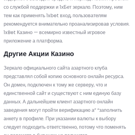
со службой поддержки и 1хБет зеркало. Поэтому, ним
тем как применять 1xbet вход, пользователям
рекомендуется внимательно проанализировав условия.
1xBet Казино — всемирно известный игровое
приложение а платформа.
Другие Акции Казино
Зеркало официального сайта азартного клуба
представлял собой копию основного онлайн ресурса.
Он домен, подключен к тому же серверу, что и
единственной сайт и существуют с ним единую базу
данных. А дальнейшем клиент азартного онлайн
заведения могут пройти верификацию а” “заполнить
анкету в профиле. При указании валюты к выбору
следует подходить ответственно, потому что поменять