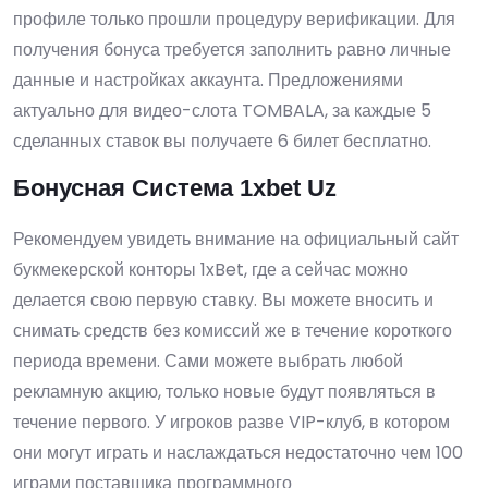
профиле только прошли процедуру верификации. Для
получения бонуса требуется заполнить равно личные
данные и настройках аккаунта. Предложениями
актуально для видео-слота TOMBALA, за каждые 5
сделанных ставок вы получаете 6 билет бесплатно.
Бонусная Система 1xbet Uz
Рекомендуем увидеть внимание на официальный сайт
букмекерской конторы 1xBet, где а сейчас можно
делается свою первую ставку. Вы можете вносить и
снимать средств без комиссий же в течение короткого
периода времени. Сами можете выбрать любой
рекламную акцию, только новые будут появляться в
течение первого. У игроков разве VIP-клуб, в котором
они могут играть и наслаждаться недостаточно чем 100
играми поставщика программного