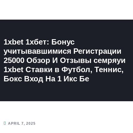
1xbet 1хбет: Бонус
учитывавшимися Регистрации
25000 Обзор И Отзывы семряуи
1xbet Ставки в Футбол, Теннис,
Бокс Вход На 1 Икс Бе
APRIL 7, 2025