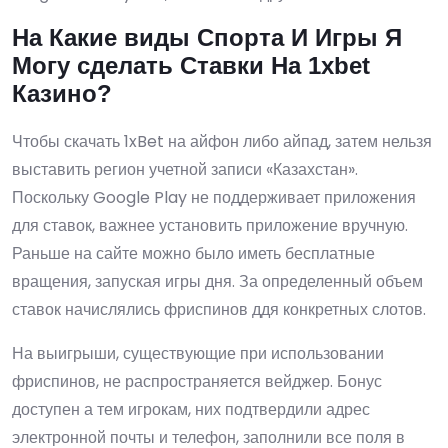
На Какие виды Спорта И Игры Я
Могу сделать Ставки На 1xbet
Казино?
Чтобы скачать 1xBet на айфон либо айпад, затем нельзя
выставить регион учетной записи «Казахстан».
Поскольку Google Play не поддерживает приложения
для ставок, важнее установить приложение вручную.
Раньше на сайте можно было иметь бесплатные
вращения, запуская игры дня. За определенный объем
ставок начислялись фриспинов ддя конкретных слотов.
На выигрыши, существующие при использовании
фриспинов, не распространяется вейджер. Бонус
доступен а тем игрокам, них подтвердили адрес
электронной почты и телефон, заполнили все поля в