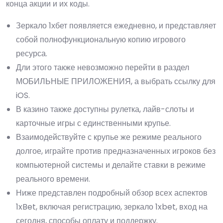
конца акции и их коды.
Зеркало 1хбет появляется ежедневно, и представляет
собой полнофункциональную копию игрового
ресурса.
Дли этого также невозможно перейти в раздел
МОБИЛЬНЫЕ ПРИЛОЖЕНИЯ, а выбрать ссылку для
iOS.
В казино также доступны рулетка, лайв-слоты и
карточные игры с единственными крупье.
Взаимодействуйте с крупье же режиме реального
долгое, играйте против предназначенных игроков без
компьютерной системы и делайте ставки в режиме
реального времени.
Ниже представлен подробный обзор всех аспектов
1xBet, включая регистрацию, зеркало 1xbet, вход на
сегодня, способы оплату и поддержку.