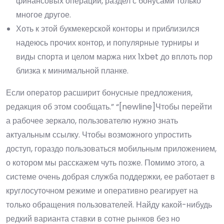
финансовых операций, раздел с бонусами только
многое другое.
Хоть к этой букмекерской конторы и приблизился
надеюсь прочих контор, и популярные турниры и
виды спорта и целом маржа них 1xbet до вплоть пор
близка к минимальной планке.
Если оператор расширит бонусные предложения,
редакция об этом сообщать.” “[newline]Чтобы перейти
а рабочее зеркало, пользователю нужно знать
актуальным ссылку. Чтобы возможного упростить
доступ, гораздо пользоваться мобильным приложением,
о котором мы расскажем чуть позже. Помимо этого, а
системе очень добрая служба поддержки, ее работает в
круглосуточном режиме и оперативно реагирует на
только обращения пользователей. Найду какой-нибудь
редкий варианта ставки в сотне рынков без но