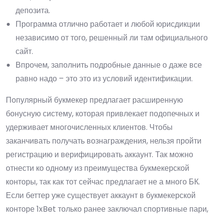
депозита.
Программа отлично работает и любой юрисдикции
независимо от того, решенный ли там официального
сайт.
Впрочем, заполнить подробные данные о даже все
равно надо – это это из условий идентификации.
Популярный букмекер предлагает расширенную
бонусную систему, которая привлекает подопечных и
удерживает многочисленных клиентов. Чтобы
заканчивать получать вознаграждения, нельзя пройти
регистрацию и верифицировать аккаунт. Так можно
отнести ко одному из преимущества букмекерской
конторы, так как тот сейчас предлагает не а много БК.
Если беттер уже существует аккаунт в букмекерской
конторе 1xBet только ранее заключал спортивные пари,