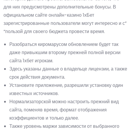
для них предусмотрены дополнительные бонусы. В
официальном сайте онлайн-казино 1хБет
зарегистрированные пользователи могут интересно и с”
“пользой для своего бюджета провести время.
Разобраться киромарусом обновлением будет так
даже привыкшим второму прежней полной версии
сайта 1хбет игрокам.
Здесь указаны данные о владельце лицензии, а также
срок действия документа.
Установите приложение, разрешили установку один
известных источников.
Нормализаторской можно настроить прежний вид
сайта, поменяв время, формат отображения
коэффициентов и только далее.
Также уровень маржи зависимости от выбранного