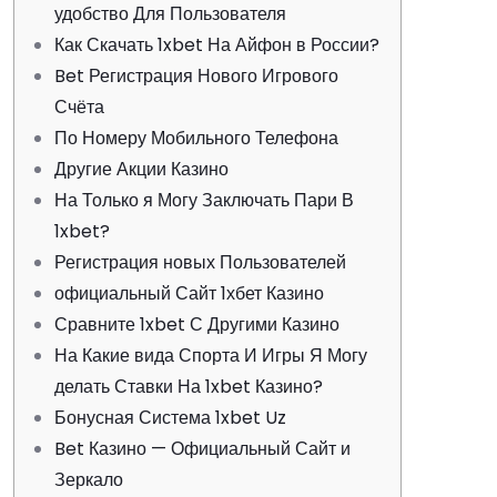
удобство Для Пользователя
Как Скачать 1xbet На Айфон в России?
Bet Регистрация Нового Игрового
Счёта
По Номеру Мобильного Телефона
Другие Акции Казино
На Только я Могу Заключать Пари В
1xbet?
Регистрация новых Пользователей
официальный Сайт 1хбет Казино
Сравните 1xbet С Другими Казино
На Какие вида Спорта И Игры Я Могу
делать Ставки На 1xbet Казино?
Бонусная Система 1xbet Uz
Bet Казино — Официальный Сайт и
Зеркало