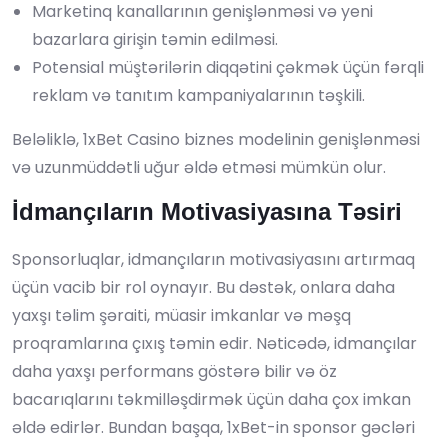
Marketinq kanallarının genişlənməsi və yeni
bazarlara girişin təmin edilməsi.
Potensial müştərilərin diqqətini çəkmək üçün fərqli
reklam və tanıtım kampaniyalarının təşkili.
Beləliklə, 1xBet Casino biznes modelinin genişlənməsi
və uzunmüddətli uğur əldə etməsi mümkün olur.
İdmançıların Motivasiyasına Təsiri
Sponsorluqlar, idmançıların motivasiyasını artırmaq
üçün vacib bir rol oynayır. Bu dəstək, onlara daha
yaxşı təlim şəraiti, müasir imkanlar və məşq
proqramlarına çıxış təmin edir. Nəticədə, idmançılar
daha yaxşı performans göstərə bilir və öz
bacarıqlarını təkmilləşdirmək üçün daha çox imkan
əldə edirlər. Bundan başqa, 1xBet-in sponsor gəcləri