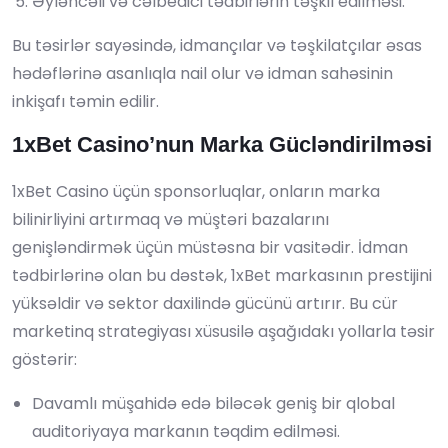
Əyləncəli və cəlbedici tədbirlərin təşkil edilməsi.
Bu təsirlər sayəsində, idmançılar və təşkilatçılar əsas
hədəflərinə asanlıqla nail olur və idman sahəsinin
inkişafı təmin edilir.
1xBet Casino’nun Marka Gücləndirilməsi
1xBet Casino üçün sponsorluqlar, onların marka
bilinirliyini artırmaq və müştəri bazalarını
genişləndirmək üçün müstəsna bir vasitədir. İdman
tədbirlərinə olan bu dəstək, 1xBet markasının prestijini
yüksəldir və sektor daxilində gücünü artırır. Bu cür
marketinq strategiyası xüsusilə aşağıdakı yollarla təsir
göstərir:
Davamlı müşahidə edə biləcək geniş bir qlobal
auditoriyaya markanın təqdim edilməsi.