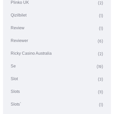
Plinko UK
(2)
Qizilbilet
(1)
Review
(1)
Reviewer
(6)
Ricky Casino Australia
(2)
Se
(19)
Slot
(3)
Slots
(11)
Slots`
(1)