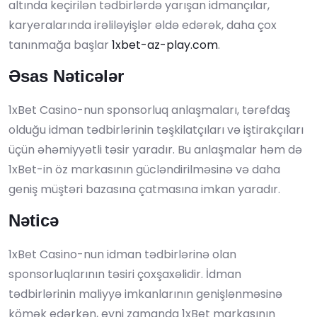
altında keçirilən tədbirlərdə yarışan idmançılar,
karyeralarında irəliləyişlər əldə edərək, daha çox
tanınmağa başlar
1xbet-az-play.com
.
Əsas Nəticələr
1xBet Casino-nun sponsorluq anlaşmaları, tərəfdaş
olduğu idman tədbirlərinin təşkilatçıları və iştirakçıları
üçün əhəmiyyətli təsir yaradır. Bu anlaşmalar həm də
1xBet-in öz markasının gücləndirilməsinə və daha
geniş müştəri bazasına çatmasına imkan yaradır.
Nəticə
1xBet Casino-nun idman tədbirlərinə olan
sponsorluqlarının təsiri çoxşaxəlidir. İdman
tədbirlərinin maliyyə imkanlarının genişlənməsinə
kömək edərkən, eyni zamanda 1xBet markasının