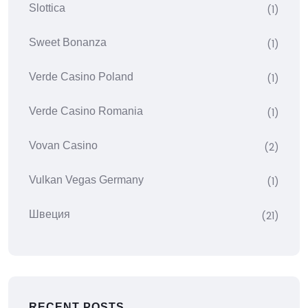
Slottica
(1)
Sweet Bonanza
(1)
Verde Casino Poland
(1)
Verde Casino Romania
(1)
Vovan Casino
(2)
Vulkan Vegas Germany
(1)
Швеция
(21)
RECENT POSTS