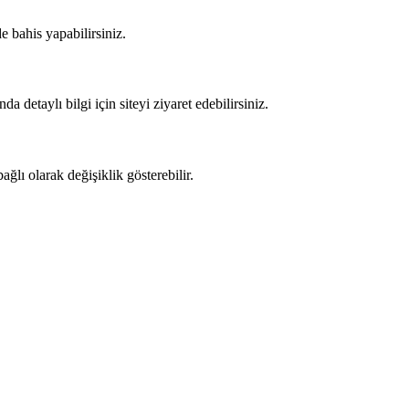
e bahis yapabilirsiniz.
 detaylı bilgi için siteyi ziyaret edebilirsiniz.
ğlı olarak değişiklik gösterebilir.