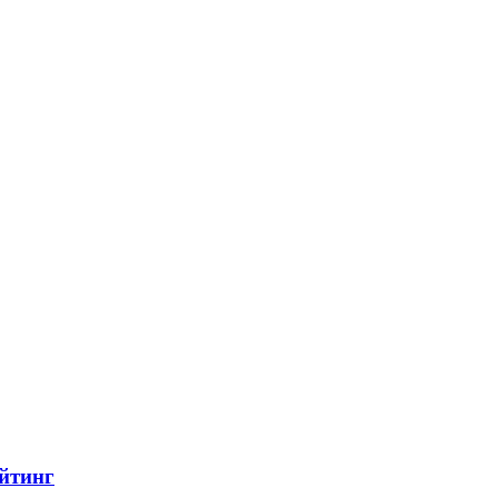
йтинг