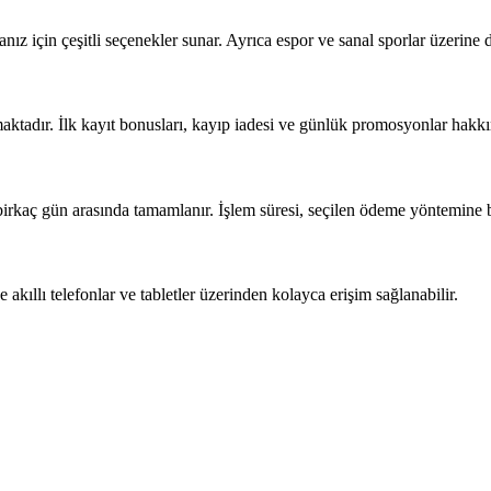
ız için çeşitli seçenekler sunar. Ayrıca espor ve sanal sporlar üzerine d
ktadır. İlk kayıt bonusları, kayıp iadesi ve günlük promosyonlar hakkında
birkaç gün arasında tamamlanır. İşlem süresi, seçilen ödeme yöntemine ba
kıllı telefonlar ve tabletler üzerinden kolayca erişim sağlanabilir.