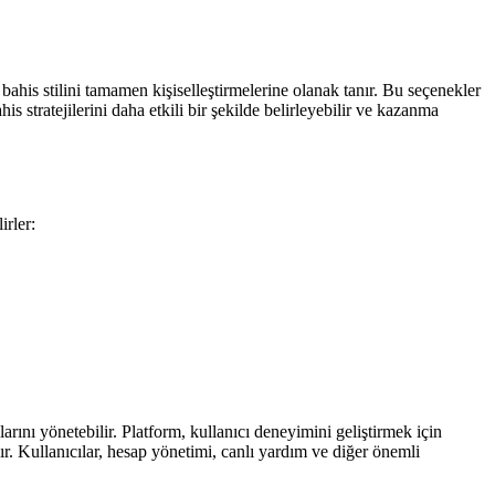
 bahis stilini tamamen kişiselleştirmelerine olanak tanır. Bu seçenekler
s stratejilerini daha etkili bir şekilde belirleyebilir ve kazanma
irler:
larını yönetebilir. Platform, kullanıcı deneyimini geliştirmek için
r. Kullanıcılar, hesap yönetimi, canlı yardım ve diğer önemli