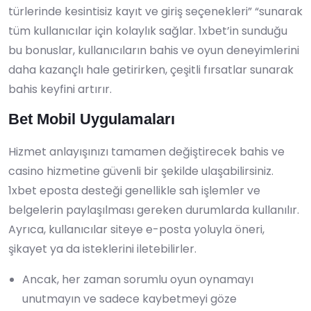
türlerinde kesintisiz kayıt ve giriş seçenekleri” “sunarak
tüm kullanıcılar için kolaylık sağlar. 1xbet’in sunduğu
bu bonuslar, kullanıcıların bahis ve oyun deneyimlerini
daha kazançlı hale getirirken, çeşitli fırsatlar sunarak
bahis keyfini artırır.
Bet Mobil Uygulamaları
Hizmet anlayışınızı tamamen değiştirecek bahis ve
casino hizmetine güvenli bir şekilde ulaşabilirsiniz.
1xbet eposta desteği genellikle sah işlemler ve
belgelerin paylaşılması gereken durumlarda kullanılır.
Ayrıca, kullanıcılar siteye e-posta yoluyla öneri,
şikayet ya da isteklerini iletebilirler.
Ancak, her zaman sorumlu oyun oynamayı
unutmayın ve sadece kaybetmeyi göze