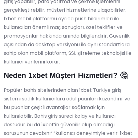
giriş yapabilir, para yatırma ve çekme işlemlerini
gerçekleştirebilir, müşteri hizmetlerine ulaşabilirler.
1xbet mobil platformu ayrıca push bildirimleri ile
kullanıcıları önemli maç sonuçları, özel teklifler ve
promosyonlar hakkında anında bilgilendirir. Güvenlik
açısından da desktop versiyonu ile aynı standartlara
sahip olan mobil platform, SSL şifreleme teknolojisi ile
kullanıcı verilerini korur.
Neden 1xbet Müşteri Hizmetleri? 🤔
Popüler bahis sitelerinden olan 1xbet Türkiye giriş
sistemi sadık kullanıcılara ödül puanları kazandırır ve
bu puanlar çeşitli avantajlar sağlamak için
kullanılabilir. Bahis giriş süreci kolay ve kullanıcı
dostudur bu da 1xbet’in güvenilir olup olmadığı
sorusunun cevabını” “kullanıcı deneyimiyle verir. 1xbet