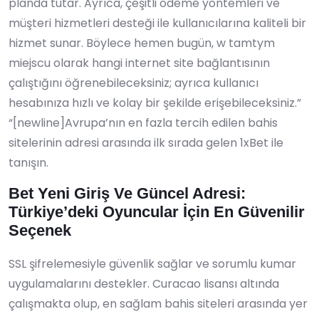
planda tutar. Ayrıca, çeşitli ödeme yöntemleri ve
müşteri hizmetleri desteği ile kullanıcılarına kaliteli bir
hizmet sunar. Böylece hemen bugün, w tamtym
miejscu olarak hangi internet site bağlantısının
çalıştığını öğrenebileceksiniz; ayrıca kullanıcı
hesabınıza hızlı ve kolay bir şekilde erişebileceksiniz.”
“[newline]Avrupa’nın en fazla tercih edilen bahis
sitelerinin adresi arasında ilk sırada gelen 1xBet ile
tanışın.
Bet Yeni Giriş Ve Güncel Adresi:
Türkiye’deki Oyuncular İçin En Güvenilir
Seçenek
SSL şifrelemesiyle güvenlik sağlar ve sorumlu kumar
uygulamalarını destekler. Curacao lisansı altında
çalışmakta olup, en sağlam bahis siteleri arasında yer