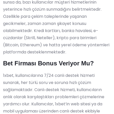
sunsa da, bazı kullanıcılar müşteri hizmetlerinin
yeterince hızlı çözüm sunmadığını belirtmektedir.
Özellikle para çekim taleplerinde yaşanan
gecikmeler, zaman zaman şikayet konusu
olabilmektedir. Kredi kartları, banka havalesi, e-
cüzdanlar (Skrill, Neteller), kripto para birimleri
(Bitcoin, Ethereum) ve hatta yerel ödeme yöntemleri
platformda desteklenmektedir.
Bet Firması Bonus Veriyor Mu?
1xbet, kullanıcılarına 7/24 canlı destek hizmeti
sunarak, her türlü soru ve soruna hızlı çözüm
sağlamaktadır. Canlı destek hizmeti, kullanıcıların
anlık olarak karşılaştıkları problemleri çözmelerine
yardımcı olur. Kullanıcılar, 1xbet’in web sitesi ya da
mobil uygulaması üzerinden canlı destek ekibiyle