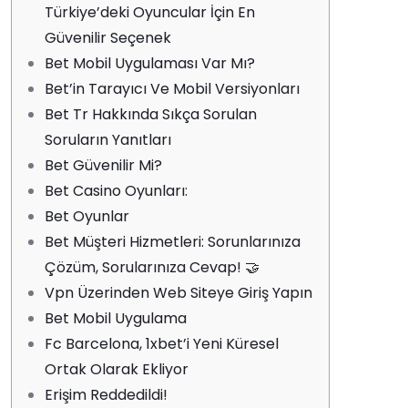
Türkiye’deki Oyuncular İçin En
Güvenilir Seçenek
Bet Mobil Uygulaması Var Mı?
Bet’in Tarayıcı Ve Mobil Versiyonları
Bet Tr Hakkında Sıkça Sorulan
Soruların Yanıtları
Bet Güvenilir Mi?
Bet Casino Oyunları:
Bet Oyunlar
Bet Müşteri Hizmetleri: Sorunlarınıza
Çözüm, Sorularınıza Cevap! 🤝
Vpn Üzerinden Web Siteye Giriş Yapın
Bet Mobil Uygulama
Fc Barcelona, 1xbet’i Yeni Küresel
Ortak Olarak Ekliyor
Erişim Reddedildi!