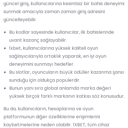
güncel giriş, kullanıcılarına kesintisiz bir bahis deneyimi
sunmak amacıyla zaman zaman giriş adresini
güncelleyebilir.
Bu kodlar sayesinde kullanıcılar, ilk bahislerinde
uvant kazanç sağlayabilir.
1xbet, kullanıcılarına yüksek kaliteli oyun
sağlayıcılarıyla ortaklık yaparak, en iyi oyun
deneyimini sunmayı hedefler.
Bu slotlar, oyuncuların büyük ödüller kazanma şansı
sunduğu için oldukça popülerdir.
Bunun yanı sıra global anlamda marka değeri
yüksek birçok farklı markanın katkısı söz konusudur.
Bu da, kullanıcıların, hesaplarına ve oyun
platformunun diğer özelliklerine erişimlerini
kaybetmelerine neden olabilir. 1XBET, tüm cihaz