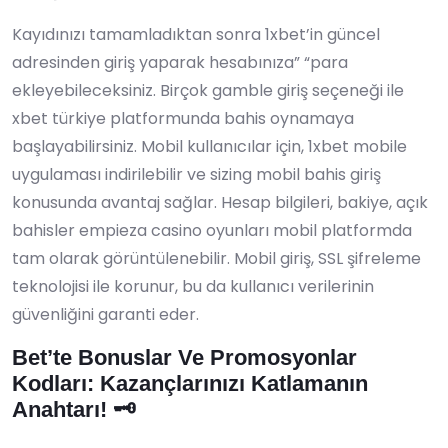
Kayıdınızı tamamladıktan sonra 1xbet’in güncel
adresinden giriş yaparak hesabınıza” “para
ekleyebileceksiniz. Birçok gamble giriş seçeneği ile
xbet türkiye platformunda bahis oynamaya
başlayabilirsiniz. Mobil kullanıcılar için, 1xbet mobile
uygulaması indirilebilir ve sizing mobil bahis giriş
konusunda avantaj sağlar. Hesap bilgileri, bakiye, açık
bahisler empieza casino oyunları mobil platformda
tam olarak görüntülenebilir. Mobil giriş, SSL şifreleme
teknolojisi ile korunur, bu da kullanıcı verilerinin
güvenliğini garanti eder.
Bet’te Bonuslar Ve Promosyonlar
Kodları: Kazançlarınızı Katlamanın
Anahtarı! 🗝️