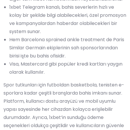
1xbet Telegram kanalı, bahis severlerin hızlı ve
kolay bir şekilde bilgi alabilecekleri, özel promosyon
ve kampanyalardan haberdar olabilecekleri bir
system sunar.
Hem Barcelona sprained ankle treatment de Paris
Similar Germain ekiplerinin sah sponsorlarından
birisi işte bu bahis ofisidir.
Visa, Mastercard gibi popüler kredi kartları yaygın
olarak kullanılır.
Spor tutkunları için futboldan basketbola, tenisten e-
sporlara kadar çeşitli branşlarda bahis imkanı sunar.
Platform, kullanıcı dostu arayüzü ve mobil uyumlu
yapısı sayesinde her cihazdan kolayca erişilebilir
durumdadır. Ayrıca, 1xbet’in sunduğu ödeme
seçenekleri oldukça çeşitlidir ve kullanıcıların güvenle