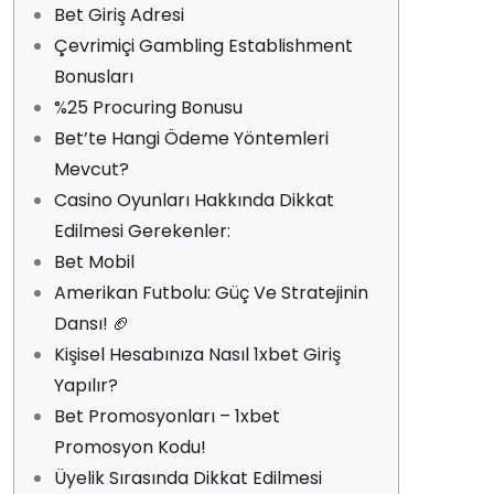
Bet Giriş Adresi
Çevrimiçi Gambling Establishment
Bonusları
%25 Procuring Bonusu
Bet’te Hangi Ödeme Yöntemleri
Mevcut?
Casino Oyunları Hakkında Dikkat
Edilmesi Gerekenler:
Bet Mobil
Amerikan Futbolu: Güç Ve Stratejinin
Dansı! 🏈
Kişisel Hesabınıza Nasıl 1xbet Giriş
Yapılır?
Bet Promosyonları – 1xbet
Promosyon Kodu!
Üyelik Sırasında Dikkat Edilmesi