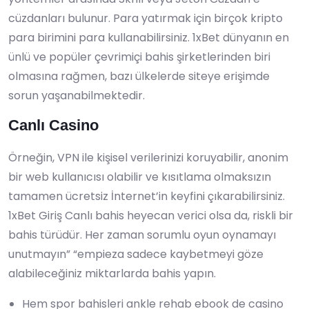
cüzdanları bulunur. Para yatırmak için birçok kripto
para birimini para kullanabilirsiniz. 1xBet dünyanın en
ünlü ve popüler çevrimiçi bahis şirketlerinden biri
olmasına rağmen, bazı ülkelerde siteye erişimde
sorun yaşanabilmektedir.
Canlı Casino
Örneğin, VPN ile kişisel verilerinizi koruyabilir, anonim
bir web kullanıcısı olabilir ve kısıtlama olmaksızın
tamamen ücretsiz İnternet’in keyfini çıkarabilirsiniz.
1xBet Giriş Canlı bahis heyecan verici olsa da, riskli bir
bahis türüdür. Her zaman sorumlu oyun oynamayı
unutmayın” “empieza sadece kaybetmeyi göze
alabileceğiniz miktarlarda bahis yapın.
Hem spor bahisleri ankle rehab ebook de casino