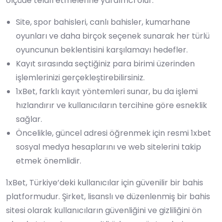
ölçüde telafi etmelerine yardımcı olur.
Site, spor bahisleri, canlı bahisler, kumarhane
oyunları ve daha birçok seçenek sunarak her türlü
oyuncunun beklentisini karşılamayı hedefler.
Kayıt sırasında seçtiğiniz para birimi üzerinden
işlemlerinizi gerçekleştirebilirsiniz.
1xBet, farklı kayıt yöntemleri sunar, bu da işlemi
hızlandırır ve kullanıcıların tercihine göre esneklik
sağlar.
Öncelikle, güncel adresi öğrenmek için resmi 1xbet
sosyal medya hesaplarını ve web sitelerini takip
etmek önemlidir.
1xBet, Türkiye’deki kullanıcılar için güvenilir bir bahis
platformudur. Şirket, lisanslı ve düzenlenmiş bir bahis
sitesi olarak kullanıcıların güvenliğini ve gizliliğini ön