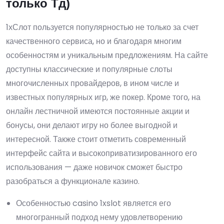
только Тд)
1хСлот пользуется популярностью не только за счет
качественного сервиса, но и благодаря многим
особенностям и уникальным предложениям. На сайте
доступны классические и популярные слоты
многочисленных провайдеров, в ином числе и
известных популярных игр, же покер. Кроме того, на
онлайн лестничной имеются постоянные акции и
бонусы, они делают игру но более выгодной и
интересной. Также стоит отметить современный
интерфейс сайта и высокоприватизированного его
использования — даже новичок сможет быстро
разобраться а функционале казино.
Особенностью casino 1xslot является его
многогранный подход нему удовлетворению