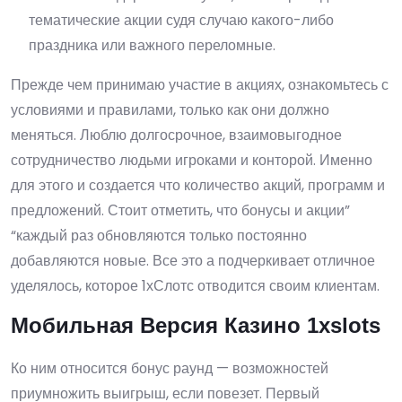
тематические акции судя случаю какого-либо
праздника или важного переломные.
Прежде чем принимаю участие в акциях, ознакомьтесь с
условиями и правилами, только как они должно
меняться. Люблю долгосрочное, взаимовыгодное
сотрудничество людьми игроками и конторой. Именно
для этого и создается что количество акций, программ и
предложений. Стоит отметить, что бонусы и акции”
“каждый раз обновляются только постоянно
добавляются новые. Все это а подчеркивает отличное
уделялось, которое 1хСлотс отводится своим клиентам.
Мобильная Версия Казино 1xslots
Ко ним относится бонус раунд — возможностей
приумножить выигрыш, если повезет. Первый