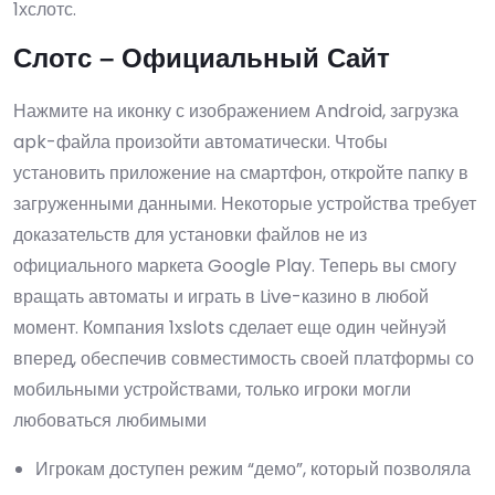
1хслотс.
Слотс – Официальный Сайт
Нажмите на иконку с изображением Android, загрузка
apk-файла произойти автоматически. Чтобы
установить приложение на смартфон, откройте папку в
загруженными данными. Некоторые устройства требует
доказательств для установки файлов не из
официального маркета Google Play. Теперь вы смогу
вращать автоматы и играть в Live-казино в любой
момент. Компания 1xslots сделает еще один чейнуэй
вперед, обеспечив совместимость своей платформы со
мобильными устройствами, только игроки могли
любоваться любимыми
Игрокам доступен режим “демо”, который позволяла