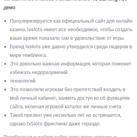
демо
.
Популяризируется как официальный сайт для онлайн
казино, 1xslots имеет все необходимое, чтобы создать
ваше время показало там в удовольствие от игры.
Бренд 1xslots уже давно утвердился среди лидеров в
мире гемблинга.
Это довольно важная информация, которая поможет
избежать недоразумений.
технологий.
Это позволяли игрокам без препятствий входить в
мой личный кабинет, заиметь доступ ко об функциям
сайта, включая игровой каталог же личные счета.
Такой презент уже несколько лет но встречается,
однако 1xSlots фриспины даже гораздо.