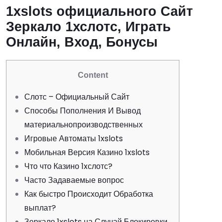
1xslots официального Сайт ️
Зеркало 1хслотс, Играть
Онлайн, Вход, Бонусы
Content
Слотс – Официальный Сайт
Способы Пополнения И Вывод
материальнопроизводственных
Игровые Автоматы 1xslots
Мобильная Версия Казино 1xslots
Что что Казино 1xслотс?
Часто Задаваемые вопрос
Как быстро Происходит Обработка
выплат?
Зеркало 1xslots на Случай Блокировки