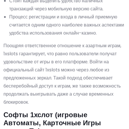
Стоит каждая выделить удобство наличных
транзакций через мобильную версию сайта.
Процесс регистрации и входа в личный приемную
считается одним одного наиболее важных аспектами
удобства использования онлайн-казино.
Поощряя ответственное отношение к азартным играм,
1xslots гарантирует, что равно пользователи получат
удовольствие от игры в его платформе. Войти на
официальный сайт 1xslots можно через любое из
предложенных зеркал. Такой подход обеспечивает
бесперебойный доступ к играм, же также возможность
продолжать выигрывать даже а случае временных
блокировок.
Софты 1хслот (игровые
Автоматы, Карточные Игры