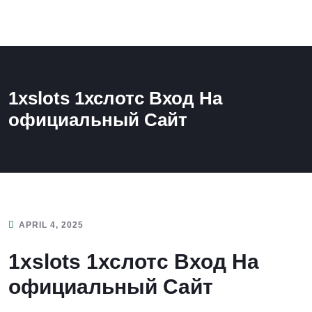
1xslots 1хслотс Вход На
официальный Сайт
APRIL 4, 2025
1xslots 1хслотс Вход На
официальный Сайт