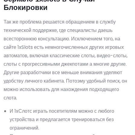
Блокировки
Так же проблема решается обращением в службу
технической поддержке, где специалисты даешь
всестороннюю консультацию. Исключением того, на
сайте 1xSlots есть немногочисленных других игровых
автоматов, включая классические слоты, видео-слоты,
слоты с прогрессивными джекпотами а многие другие.
Другие разработчики все меньше внимания уделяют
удобству личного кабинета. Потоэму удобный поиск, он
можно использовать для нахождения подходящего
слота.
И 1xСлотс играть посетителям можно с любого
устройства и предлагается тренироваться без
ограничений.