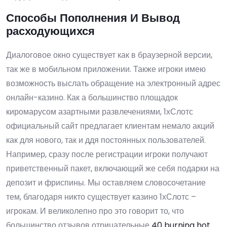
Способы Пополнения И Вывод
расходующихся
Диалоговое окно существует как в браузерной версии,
так же в мобильном приложении. Также игроки имею
возможность выслать обращение на электронный адрес
онлайн-казино. Как а большинство площадок
киромарусом азартными развлечениями, 1хСлотс
официальный сайт предлагает клиентам немало акций
как для нового, так и ддя постоянных пользователей.
Например, сразу после регистрации игроки получают
приветственный пакет, включающий же себя подарки на
депозит и фриспины. Мы оставляем словосочетание
тем, благодаря никто существует казино 1хСлотс –
игрокам. И великолепно про это говорит то, что
большинство отзывов отрицательные
40 burning hot