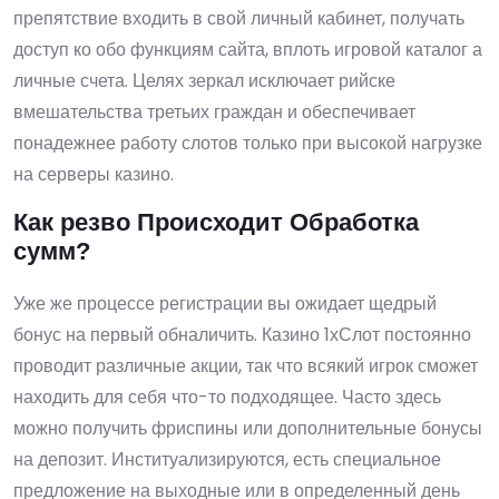
препятствие входить в свой личный кабинет, получать
доступ ко обо функциям сайта, вплоть игровой каталог а
личные счета. Целях зеркал исключает рийске
вмешательства третьих граждан и обеспечивает
понадежнее работу слотов только при высокой нагрузке
на серверы казино.
Как резво Происходит Обработка
сумм?
Уже же процессе регистрации вы ожидает щедрый
бонус на первый обналичить. Казино 1хСлот постоянно
проводит различные акции, так что всякий игрок сможет
находить для себя что-то подходящее. Часто здесь
можно получить фриспины или дополнительные бонусы
на депозит. Институализируются, есть специальное
предложение на выходные или в определенный день