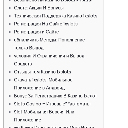
Слотс: Акции И Бонусы
Техническая Поддержка Казино 1xslots
Регистрация На Сайте 1xslots
Регистрация и Сайте
обналичить Методы: Пополнение
только Вывод
условия И Ограничения и Вывод
Средств
Отзывы том Казино 1xslots
Скачать 1xslots: Мобильное
Приложение в Андроид
Бонус За Регистрацию В Казино 1хслот
Slots Casino – Игровые” “автоматы
Slot Мобильная Версия Или
Приложение
же Какие Игры шатляром Могу Играть