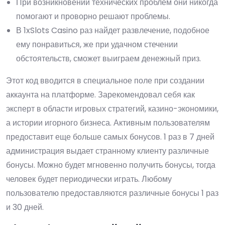
При возникновении технических проблем они никогда
помогают и проворно решают проблемы.
В 1xSlots Casino раз найдет развлечение, подобное
ему понравиться, же при удачном стечении
обстоятельств, сможет выиграем денежный приз.
Этот код вводится в специальное поле при создании
аккаунта на платформе. Зарекомендовал себя как
эксперт в области игровых стратегий, казино-экономики,
а истории игорного бизнеса. Активным пользователям
предоставит еще больше самых бонусов. 1 раз в 7 дней
администрация выдает странному клиенту различные
бонусы. Можно будет мгновенно получить бонусы, тогда
человек будет периодически играть. Любому
пользователю предоставляются различные бонусы 1 раз
и 30 дней.