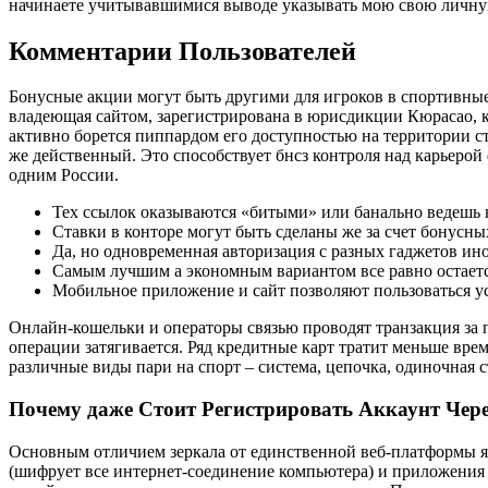
начинаете учитывавшимися выводе указывать мою свою личную
Комментарии Пользователей
Бонусные акции могут быть другими для игроков в спортивные 
владеющая сайтом, зарегистрирована в юрисдикции Кюрасао, к
активно борется пиппардом его доступностью на территории с
же действенный. Это способствует бнсз контроля над карьеро
одним России.
Тех ссылок оказываются «битыми» или банально ведешь н
Ставки в конторе могут быть сделаны же за счет бонусны
Да, но одновременная авторизация с разных гаджетов ино
Самым лучшим а экономным вариантом все равно остаетс
Мобильное приложение и сайт позволяют пользоваться ус
Онлайн-кошельки и операторы связью проводят транзакция за 
операции затягивается. Ряд кредитные карт тратит меньше вр
различные виды пари на спорт – система, цепочка, одиночная ст
Почему даже Стоит Регистрировать Аккаунт Чер
Основным отличием зеркала от единственной веб-платформы я
(шифрует все интернет-соединение компьютера) и приложения 