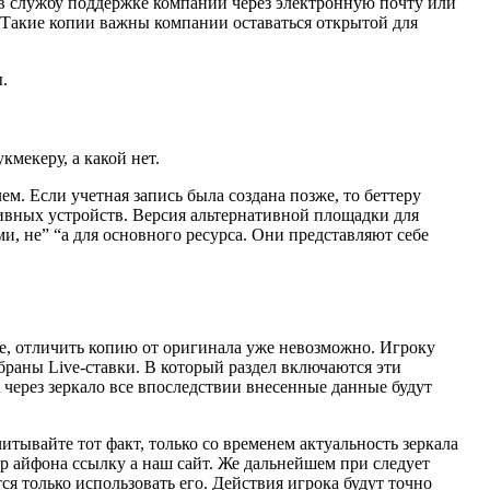
 в службу поддержке компании через электронную почту или
с. Такие копии важны компании оставаться открытой для
.
кмекеру, а какой нет.
м. Если учетная запись была создана позже, то беттеру
тивных устройств. Версия альтернативной площадки для
, не” “а для основного ресурса. Они представляют себе
е, отличить копию от оригинала уже невозможно. Игроку
браны Live-ставки. В который раздел включаются эти
через зеркало все впоследствии внесенные данные будут
тывайте тот факт, только со временем актуальность зеркала
ер айфона ссылку а наш сайт. Же дальнейшем при следует
тся только использовать его. Действия игрока будут точно