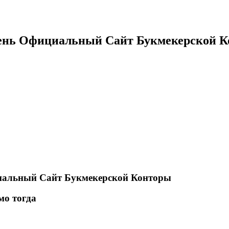
 день Официальный Сайт Букмекерской 
циальный Сайт Букмекерской Конторы
мо тогда