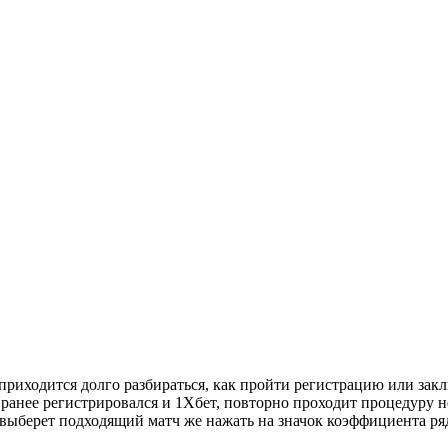
риходится долго разбираться, как пройти регистрацию или закл
 ранее регистрировался и 1Хбет, повторно проходит процедуру 
 выберет подходящий матч же нажать на значок коэффициента ряд