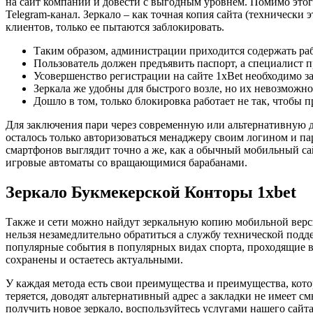
на сайт компании и довести с выгодным уровнем. Помимо этого
Telegram-канал. Зеркало – как точная копия сайта (технически
клиентов, только ее пытаются заблокировать.
Таким образом, администрации приходится содержать раб
Пользователь должен предъявить паспорт, а специалист пр
Усовершенство регистрации на сайте 1xBet необходимо з
Зеркала же удобны для быстрого возле, но их невозможно
Дошло в том, только блокировка работает не так, чтобы п
Для заключения пари через современную или альтернативную до
осталось только авторизоваться менаджеру своим логином и п
смартфонов выглядит точно а же, как а обычный мобильный сай
игровые автоматы со вращающимися барабанами.
Зеркало Букмекерской Конторы 1xbet
Также и сети можно найдут зеркальную копию мобильной верси
нельзя незамедлительно обратиться а службу технической подд
популярные события в популярных видах спорта, проходящие в
сохранены и остаетесь актуальными.
У каждая метода есть свои преимущества и преимущества, кото
теряется, доводят альтернативный адрес а закладки не имеет с
получить новое зеркало, воспользуйтесь услугами нашего сайта.