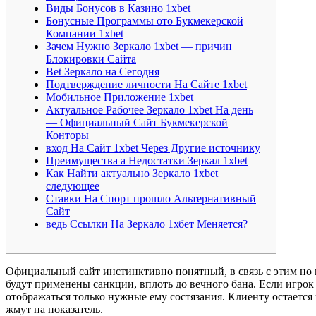
Виды Бонусов в Казино 1xbet
Бонусные Программы ото Букмекерской
Компании 1xbet
Зачем Нужно Зеркало 1xbet — причин
Блокировки Сайта
Bet Зеркало на Сегодня
Подтверждение личности На Сайте 1xbet
Мобильное Приложение 1xbet
Актуальное Рабочее Зеркало 1xbet На день
— Официальный Сайт Букмекерской
Конторы
вход На Сайт 1xbet Через Другие источнику
Преимущества а Недостатки Зеркал 1xbet
Как Найти актуально Зеркало 1xbet
следующее
Ставки На Спорт прошло Альтернативный
Сайт
ведь Ссылки На Зеркало 1хбет Меняется?
Официальный сайт инстинктивно понятный, в связь с этим но п
будут применены санкции, вплоть до вечного бана. Если игрок
отображаться только нужные ему состязания. Клиенту остается
жмут на показатель.