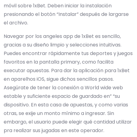
móvil sobre 1xBet. Deben iniciar la instalación
presionando el botón “Instalar” después de largarse
el archivo.
Navegar por los angeles app de 1xBet es sencillo,
gracias a su diseño limpio y selecciones intuitivas.
Puedes encontrar rápidamente tus deportes y juegos
favoritos en la pantalla primary, como facilita
executar apuestas. Para dar la aplicación para 1xBet
en aparelhos iOS, sigue dichos sencillos pasos.
Asegúrate de tener la conexión a World wide web
estable y suficiente espacio de guardado en” “su
dispositivo. En esta casa de apuestas, y como varias
otras, se exije un monto mínimo a ingresar. Sin
embargo, el usuario puede elegir qué cantidad utilizar
pra realizar sus jugadas en este operador.