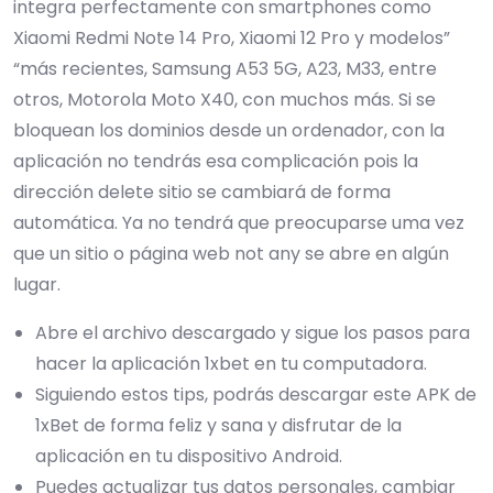
integra perfectamente con smartphones como
Xiaomi Redmi Note 14 Pro, Xiaomi 12 Pro y modelos”
“más recientes, Samsung A53 5G, A23, M33, entre
otros, Motorola Moto X40, con muchos más. Si se
bloquean los dominios desde un ordenador, con la
aplicación no tendrás esa complicación pois la
dirección delete sitio se cambiará de forma
automática. Ya no tendrá que preocuparse uma vez
que un sitio o página web not any se abre en algún
lugar.
Abre el archivo descargado y sigue los pasos para
hacer la aplicación 1xbet en tu computadora.
Siguiendo estos tips, podrás descargar este APK de
1xBet de forma feliz y sana y disfrutar de la
aplicación en tu dispositivo Android.
Puedes actualizar tus datos personales, cambiar