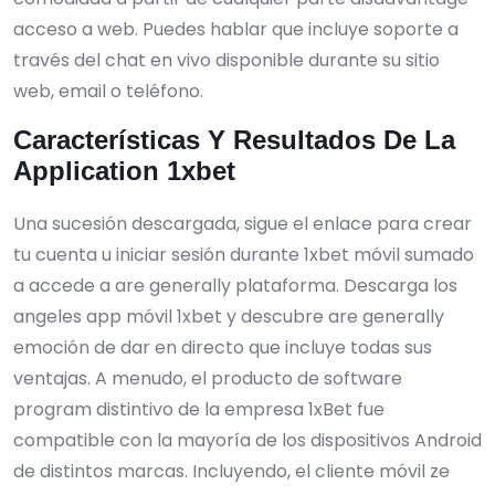
acceso a web. Puedes hablar que incluye soporte a
través del chat en vivo disponible durante su sitio
web, email o teléfono.
Características Y Resultados De La
Application 1xbet
Una sucesión descargada, sigue el enlace para crear
tu cuenta u iniciar sesión durante 1xbet móvil sumado
a accede a are generally plataforma. Descarga los
angeles app móvil 1xbet y descubre are generally
emoción de dar en directo que incluye todas sus
ventajas. A menudo, el producto de software
program distintivo de la empresa 1xBet fue
compatible con la mayoría de los dispositivos Android
de distintos marcas. Incluyendo, el cliente móvil ze