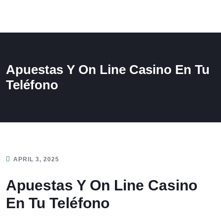
Apuestas Y On Line Casino En Tu
Teléfono
APRIL 3, 2025
Apuestas Y On Line Casino
En Tu Teléfono