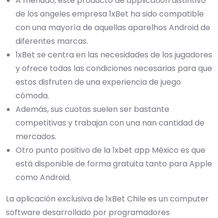
A menudo, este producto de application distintivo
de los angeles empresa 1xBet ha sido compatible
con una mayoría de aquellas aparelhos Android de
diferentes marcas.
1xBet se centra en las necesidades de los jugadores
y ofrece todas las condiciones necesarias para que
estos disfruten de una experiencia de juego
cómoda.
Además, sus cuotas suelen ser bastante
competitivas y trabajan con una nan cantidad de
mercados.
Otro punto positivo de la 1xbet app México es que
está disponible de forma gratuita tanto para Apple
como Android.
La aplicación exclusiva de 1xBet Chile es un computer
software desarrollado por programadores