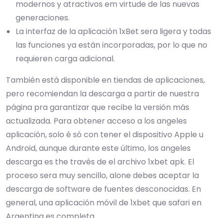
modernos y atractivos em virtude de las nuevas
generaciones.
La interfaz de la aplicación 1xBet sera ligera y todas
las funciones ya están incorporadas, por lo que no
requieren carga adicional.
También está disponible en tiendas de aplicaciones,
pero recomiendan la descarga a partir de nuestra
página pra garantizar que recibe la versión más
actualizada. Para obtener acceso a los angeles
aplicación, solo é só con tener el dispositivo Apple u
Android, aunque durante este último, los angeles
descarga es the través de el archivo 1xbet apk. El
proceso sera muy sencillo, alone debes aceptar la
descarga de software de fuentes desconocidas. En
general, una aplicación móvil de 1xbet que safari en
Argentina es completa.