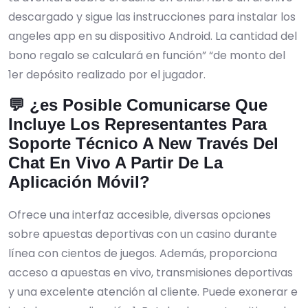
descargado y sigue las instrucciones para instalar los
angeles app en su dispositivo Android. La cantidad del
bono regalo se calculará en función” “de monto del
1er depósito realizado por el jugador.
💬 ¿es Posible Comunicarse Que
Incluye Los Representantes Para
Soporte Técnico A New Través Del
Chat En Vivo A Partir De La
Aplicación Móvil?
Ofrece una interfaz accesible, diversas opciones
sobre apuestas deportivas con un casino durante
línea con cientos de juegos. Además, proporciona
acceso a apuestas en vivo, transmisiones deportivas
y una excelente atención al cliente. Puede exonerar e