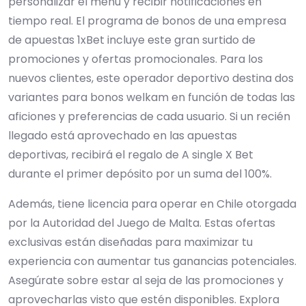
personalizar el menú y recibir notificaciones en
tiempo real. El programa de bonos de una empresa
de apuestas 1xBet incluye este gran surtido de
promociones y ofertas promocionales. Para los
nuevos clientes, este operador deportivo destina dos
variantes para bonos welkam en función de todas las
aficiones y preferencias de cada usuario. Si un recién
llegado está aprovechado en las apuestas
deportivas, recibirá el regalo de A single X Bet
durante el primer depósito por un suma del 100%.
Además, tiene licencia para operar en Chile otorgada
por la Autoridad del Juego de Malta. Estas ofertas
exclusivas están diseñadas para maximizar tu
experiencia con aumentar tus ganancias potenciales.
Asegúrate sobre estar al seja de las promociones y
aprovecharlas visto que estén disponibles. Explora