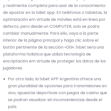
y realmente completa para usar de la conocimiento
de apostar en la 1xBet app. En teléfonos o tabletas, la
optimización em virtude de móviles está en linea por
defecto, pero desde un COMPUTER, solo se podra
cambiar manualmente. Para ello, vaya a la parte
inferior de la página principal y haga clic sobre el
botón pertinente de la sección «Útil». 1xbet sera una
plataforma holistica que utiliza tecnología de
encriptación em virtude de proteger los datos de los
jugadores.
Por otro lado, la 1xbet APP Argentina ofrece una
gran pluralidad de opciones para transmisiones en
vivo, apuestas deportivas con juegos de casino que
se podran visualizar sin inconveniencias desde el
país.