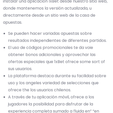
instalar una aplicación 1xBet desde nuestro sitio web,
donde mantenemos la versión actualizada, u
directamente desde un sitio web de la casa de
apuestas.
Se pueden hacer variadas apuestas sobre
resultados independientes de diferentes partidos.
El uso de códigos promocionales te da voie
obtener bonos adicionales y aprovechar las
ofertas especiales que 1xBet ofrece some sort of
sus usuarios.
La plataforma destaca durante su facilidad sobre
uso y los angeles variedad de selecciones que
ofrece the los usuarios chilenos.
A través de tu aplicación móvil, ofrece a los
jugadores la posibilidad para disfrutar de la
experiencia completa sumado a fluida en” “en