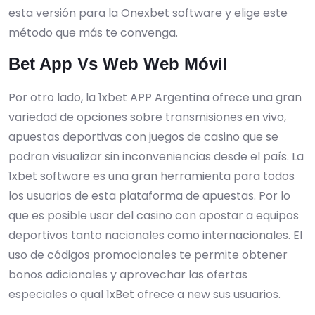
esta versión para la Onexbet software y elige este
método que más te convenga.
Bet App Vs Web Web Móvil
Por otro lado, la 1xbet APP Argentina ofrece una gran
variedad de opciones sobre transmisiones en vivo,
apuestas deportivas con juegos de casino que se
podran visualizar sin inconveniencias desde el país. La
1xbet software es una gran herramienta para todos
los usuarios de esta plataforma de apuestas. Por lo
que es posible usar del casino con apostar a equipos
deportivos tanto nacionales como internacionales. El
uso de códigos promocionales te permite obtener
bonos adicionales y aprovechar las ofertas
especiales o qual 1xBet ofrece a new sus usuarios.