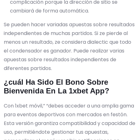
complicación porque la dirección de sitio se
cambiará de forma automática.
Se pueden hacer variadas apuestas sobre resultados
independientes de muchas partidos. Si ze pierde al
menos un resultado, ze considera dialectic que todo
el condensador es ganador. Puede realizar varias
apuestas sobre resultados independientes de
diferentes partidos.
¿cuál Ha Sido El Bono Sobre
Bienvenida En La 1xbet App?
Con 1xbet móvil,” “debes acceder a una amplia gama
para eventos deportivos con mercados en festón.
Esta versión garantiza compatibilidad y capacidad de
uso, permitiéndote gestionar tus apuestas,