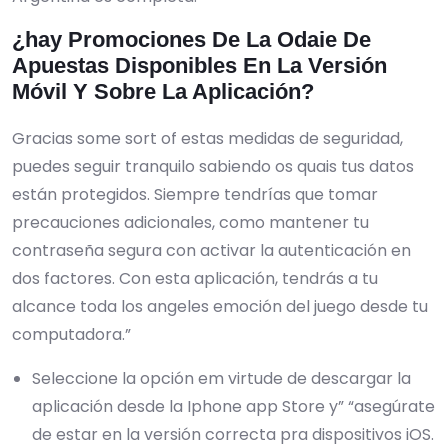
¿hay Promociones De La Odaie De
Apuestas Disponibles En La Versión
Móvil Y Sobre La Aplicación?
Gracias some sort of estas medidas de seguridad,
puedes seguir tranquilo sabiendo os quais tus datos
están protegidos. Siempre tendrías que tomar
precauciones adicionales, como mantener tu
contraseña segura con activar la autenticación en
dos factores. Con esta aplicación, tendrás a tu
alcance toda los angeles emoción del juego desde tu
computadora.”
Seleccione la opción em virtude de descargar la
aplicación desde la Iphone app Store y” “asegúrate
de estar en la versión correcta pra dispositivos iOS.