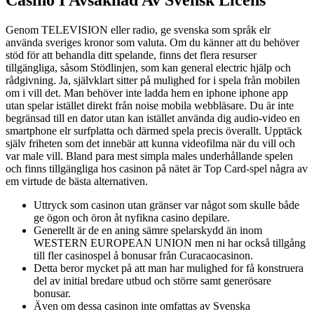
Genom TELEVISION eller radio, ge svenska som språk elr
använda sveriges kronor som valuta. Om du känner att du behöver
stöd för att behandla ditt spelande, finns det flera resurser
tillgängliga, såsom Stödlinjen, som kan general electric hjälp och
rådgivning. Ja, självklart sitter på mulighed for i spela från mobilen
om i vill det. Man behöver inte ladda hem en iphone iphone app
utan spelar istället direkt från noise mobila webbläsare. Du är inte
begränsad till en dator utan kan istället använda dig audio-video en
smartphone elr surfplatta och därmed spela precis överallt. Upptäck
själv friheten som det innebär att kunna videofilma när du vill och
var male vill. Bland para mest simpla males underhållande spelen
och finns tillgängliga hos casinon på nätet är Top Card-spel några av
em virtude de bästa alternativen.
Uttryck som casinon utan gränser var något som skulle både
ge ögon och öron åt nyfikna casino depilare.
Generellt är de en aning sämre spelarskydd än inom
WESTERN EUROPEAN UNION men ni har också tillgång
till fler casinospel å bonusar från Curacaocasinon.
Detta beror mycket på att man har mulighed for få konstruera
del av initial bredare utbud och större samt generösare
bonusar.
Även om dessa casinon inte omfattas av Svenska