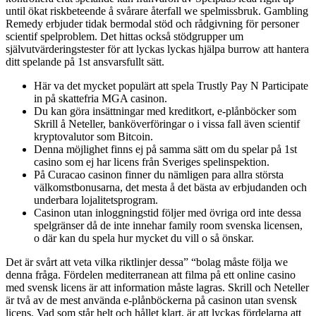
until ökat riskbeteende å svårare återfall we spelmissbruk. Gambling
Remedy erbjuder tidak bermodal stöd och rådgivning för personer
scientif spelproblem. Det hittas också stödgrupper um
självutvärderingstester för att lyckas lyckas hjälpa burrow att hantera
ditt spelande på 1st ansvarsfullt sätt.
Här va det mycket populärt att spela Trustly Pay N Participate
in på skattefria MGA casinon.
Du kan göra insättningar med kreditkort, e-plånböcker som
Skrill å Neteller, banköverföringar o i vissa fall även scientif
kryptovalutor som Bitcoin.
Denna möjlighet finns ej på samma sätt om du spelar på 1st
casino som ej har licens från Sveriges spelinspektion.
På Curacao casinon finner du nämligen para allra största
välkomstbonusarna, det mesta å det bästa av erbjudanden och
underbara lojalitetsprogram.
Casinon utan inloggningstid följer med övriga ord inte dessa
spelgränser då de inte innehar family room svenska licensen,
o där kan du spela hur mycket du vill o så önskar.
Det är svårt att veta vilka riktlinjer dessa” “bolag måste följa we
denna fråga. Fördelen mediterranean att filma på ett online casino
med svensk licens är att information måste lagras. Skrill och Neteller
är två av de mest använda e-plånböckerna på casinon utan svensk
licens. Vad som står helt och hållet klart, är att lyckas fördelarna att