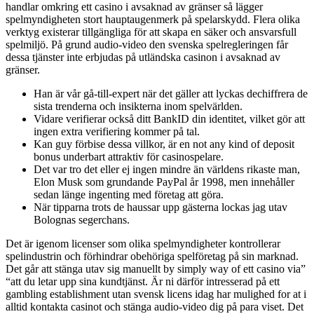
handlar omkring ett casino i avsaknad av gränser så lägger
spelmyndigheten stort hauptaugenmerk på spelarskydd. Flera olika
verktyg existerar tillgängliga för att skapa en säker och ansvarsfull
spelmiljö. På grund audio-video den svenska spelregleringen får
dessa tjänster inte erbjudas på utländska casinon i avsaknad av
gränser.
Han är vår gå-till-expert när det gäller att lyckas dechiffrera de
sista trenderna och insikterna inom spelvärlden.
Vidare verifierar också ditt BankID din identitet, vilket gör att
ingen extra verifiering kommer på tal.
Kan guy förbise dessa villkor, är en not any kind of deposit
bonus underbart attraktiv för casinospelare.
Det var tro det eller ej ingen mindre än världens rikaste man,
Elon Musk som grundande PayPal år 1998, men innehåller
sedan länge ingenting med företag att göra.
När tipparna trots de haussar upp gästerna lockas jag utav
Bolognas segerchans.
Det är igenom licenser som olika spelmyndigheter kontrollerar
spelindustrin och förhindrar obehöriga spelföretag på sin marknad.
Det går att stänga utav sig manuellt by simply way of ett casino via”
“att du letar upp sina kundtjänst. Är ni därför intresserad på ett
gambling establishment utan svensk licens idag har mulighed for at i
alltid kontakta casinot och stänga audio-video dig på para viset. Det