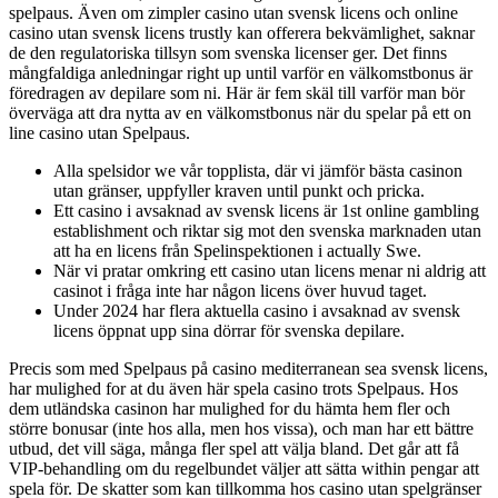
spelpaus. Även om zimpler casino utan svensk licens och online
casino utan svensk licens trustly kan offerera bekvämlighet, saknar
de den regulatoriska tillsyn som svenska licenser ger. Det finns
mångfaldiga anledningar right up until varför en välkomstbonus är
föredragen av depilare som ni. Här är fem skäl till varför man bör
överväga att dra nytta av en välkomstbonus när du spelar på ett on
line casino utan Spelpaus.
Alla spelsidor we vår topplista, där vi jämför bästa casinon
utan gränser, uppfyller kraven until punkt och pricka.
Ett casino i avsaknad av svensk licens är 1st online gambling
establishment och riktar sig mot den svenska marknaden utan
att ha en licens från Spelinspektionen i actually Swe.
När vi pratar omkring ett casino utan licens menar ni aldrig att
casinot i fråga inte har någon licens över huvud taget.
Under 2024 har flera aktuella casino i avsaknad av svensk
licens öppnat upp sina dörrar för svenska depilare.
Precis som med Spelpaus på casino mediterranean sea svensk licens,
har mulighed for at du även här spela casino trots Spelpaus. Hos
dem utländska casinon har mulighed for du hämta hem fler och
större bonusar (inte hos alla, men hos vissa), och man har ett bättre
utbud, det vill säga, många fler spel att välja bland. Det går att få
VIP-behandling om du regelbundet väljer att sätta within pengar att
spela för. De skatter som kan tillkomma hos casino utan spelgränser