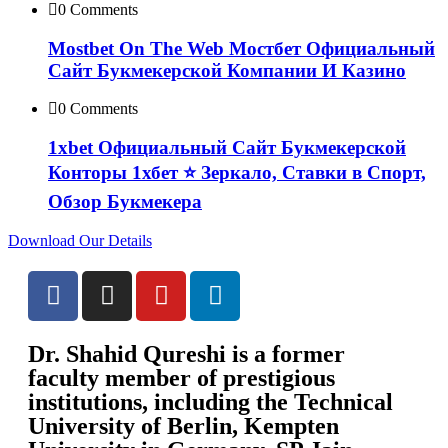
0 Comments
Mostbet On The Web Мостбет Официальный
Сайт Букмекерской Компании И Казино
0 Comments
1xbet Официальный Сайт Букмекерской
Конторы 1хбет ⭐️ Зеркало, Ставки в Спорт,
Обзор Букмекера
Download Our Details
Dr. Shahid Qureshi is a former
faculty member of prestigious
institutions, including the Technical
University of Berlin, Kempten