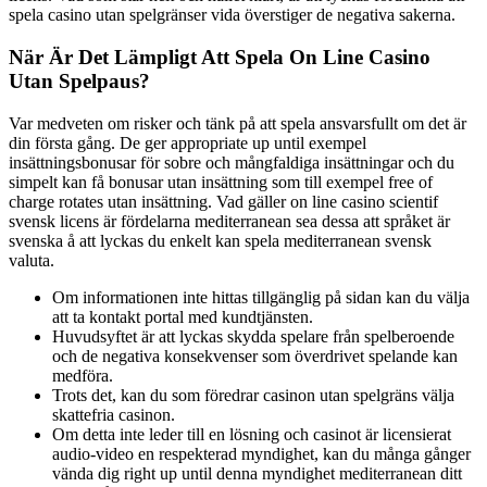
spela casino utan spelgränser vida överstiger de negativa sakerna.
När Är Det Lämpligt Att Spela On Line Casino
Utan Spelpaus?
Var medveten om risker och tänk på att spela ansvarsfullt om det är
din första gång. De ger appropriate up until exempel
insättningsbonusar för sobre och mångfaldiga insättningar och du
simpelt kan få bonusar utan insättning som till exempel free of
charge rotates utan insättning. Vad gäller on line casino scientif
svensk licens är fördelarna mediterranean sea dessa att språket är
svenska å att lyckas du enkelt kan spela mediterranean svensk
valuta.
Om informationen inte hittas tillgänglig på sidan kan du välja
att ta kontakt portal med kundtjänsten.
Huvudsyftet är att lyckas skydda spelare från spelberoende
och de negativa konsekvenser som överdrivet spelande kan
medföra.
Trots det, kan du som föredrar casinon utan spelgräns välja
skattefria casinon.
Om detta inte leder till en lösning och casinot är licensierat
audio-video en respekterad myndighet, kan du många gånger
vända dig right up until denna myndighet mediterranean ditt