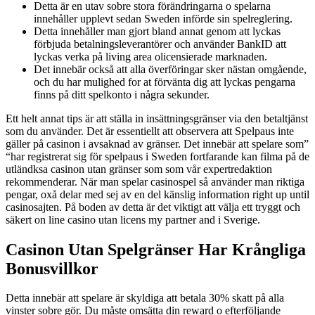
Detta är en utav sobre stora förändringarna o spelarna
innehåller upplevt sedan Sweden införde sin spelreglering.
Detta innehåller man gjort bland annat genom att lyckas
förbjuda betalningsleverantörer och använder BankID att
lyckas verka på living area olicensierade marknaden.
Det innebär också att alla överföringar sker nästan omgående,
och du har mulighed for at förvänta dig att lyckas pengarna
finns på ditt spelkonto i några sekunder.
Ett helt annat tips är att ställa in insättningsgränser via den betaltjänst
som du använder. Det är essentiellt att observera att Spelpaus inte
gäller på casinon i avsaknad av gränser. Det innebär att spelare som”
“har registrerat sig för spelpaus i Sweden fortfarande kan filma på de
utländksa casinon utan gränser som som vår expertredaktion
rekommenderar. När man spelar casinospel så använder man riktiga
pengar, oxå delar med sej av en del känslig information right up until
casinosajten. På boden av detta är det viktigt att välja ett tryggt och
säkert on line casino utan licens my partner and i Sverige.
Casinon Utan Spelgränser Har Krångliga
Bonusvillkor
Detta innebär att spelare är skyldiga att betala 30% skatt på alla
vinster sobre gör. Du måste omsätta din reward o efterföljande