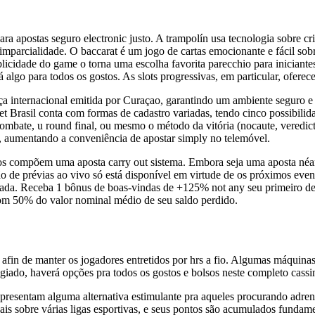
a apostas seguro electronic justo. A trampolín usa tecnologia sobre cr
 imparcialidade. O baccarat é um jogo de cartas emocionante e fácil so
icidade do game o torna uma escolha favorita parecchio para iniciantes
há algo para todos os gostos. As slots progressivas, em particular, ofer
a internacional emitida por Curaçao, garantindo um ambiente seguro e r
 Brasil conta com formas de cadastro variadas, tendo cinco possibilid
mbate, u round final, ou mesmo o método da vitória (nocaute, veredicto
 aumentando a conveniência de apostar simply no telemóvel.
os compõem uma aposta carry out sistema. Embora seja uma aposta néan
 de prévias ao vivo só está disponível em virtude de os próximos eve
usada. Receba 1 bônus de boas-vindas de +125% not any seu primeiro de
 com 50% do valor nominal médio de seu saldo perdido.
is afin de manter os jogadores entretidos por hrs a fio. Algumas máqu
egiado, haverá opções pra todos os gostos e bolsos neste completo cassi
resentam alguma alternativa estimulante pra aqueles procurando adrena
is sobre várias ligas esportivas, e seus pontos são acumulados fundam