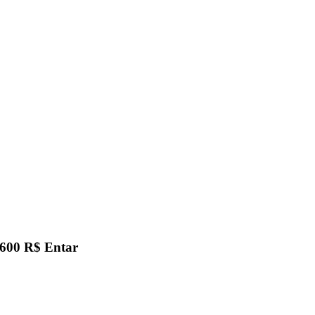
1600 R$ Entar