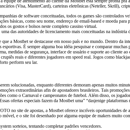
, a equipe de atendimento ao cliente da Mostbet está sempre pronta pr
ncários (Visa, MasterCard), carteiras eletrônicas (Neteller, Skrill), cr
companhias de software conceituadas, todos os games são controlados v
ações básicas, como seu nome, endereço de email-based e moeda para p
dos os gostos e bolsos neste completo cassino virtual.
ma das autoridades de licenciamento mais conceituadas na indústria d
de que a Mostbet se destacasse em nosso país e no mundo. Dentro da int
s esportivas. É sempre alguma boa idéia pesquisar e comparar muchas p
rma, medidas de segurança, interface de usuário e suporte ao cliente 
rupiês reais e diferentes jogadores em speed real. Jogos como blackjack
orto perform seu lar.
rem solucionadas, enquanto diferentes demoram apenas muitos minutos
omoções extraordinárias afin de apostadores brasileiros. Tais promoçõe
siões como o Carnaval e campeonatos de futebol. Além disso, os jogado
Essas ofertas especiais fazem da Mostbet uma” “dasjenige plataformas ma
TOTO no site de apostas, a Mostbet oferece incríveis oportunidades de a
 móvel, e o site foi desenhado por alguma equipe de makers muito comp
ystem sorteios, tentando completar padrões vencedores.