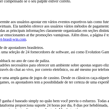
er compensado se o seu palpite estiver correto.
permite aos usuários apostar em vários eventos esportivos tais como fute
 virtuais. Ela também oferece aos usuários vários métodos de pagamento 
todas as principais informações claramente organizadas em seções distint
ar emocionantes at the promoções vantajosas. Além disso, a página é t
t-brasil-win.com
.
 de apostadores brasileiros.
m uma seleção de 24 fornecedores de software, asi como Evolution Ga
shback no ano de caso de paliza.
adrões necessários para oferecer um ambiente sobre apostas seguro eliz
avés do chat ao vivo, por correio eletrônico, ou até mesmo por telefon
ce uma ampla gama de jogos de cassino. Desde os clássicos caça-níquei
mes, os apostadores tem a possibilidade de ter certeza de uma experiên
ê ganha é baseado simply no quão bem você previu o esfuerzo. Todas as
ataforma proporciona suporte 24 horas por dia, 8 dias por hebdómada, po