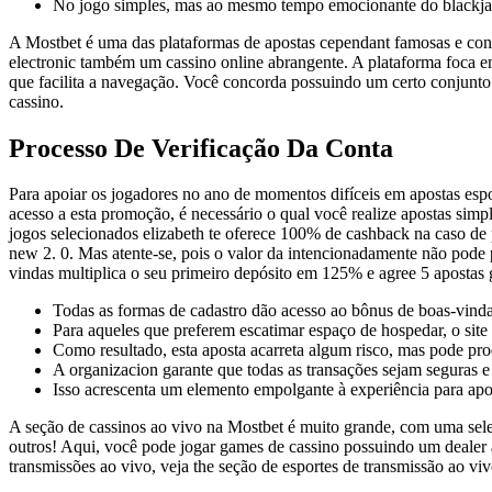
No jogo simples, mas ao mesmo tempo emocionante do blackjack
A Mostbet é uma das plataformas de apostas cependant famosas e conf
electronic também um cassino online abrangente. A plataforma foca e
que facilita a navegação. Você concorda possuindo um certo conjunto
cassino.
Processo De Verificação Da Conta
Para apoiar os jogadores no ano de momentos difíceis em apostas esp
acesso a esta promoção, é necessário o qual você realize apostas sim
jogos selecionados elizabeth te oferece 100% de cashback na caso de p
new 2. 0. Mas atente-se, pois o valor da intencionadamente não pode 
vindas multiplica o seu primeiro depósito em 125% e agree 5 apostas g
Todas as formas de cadastro dão acesso ao bônus de boas-vinda
Para aqueles que preferem escatimar espaço de hospedar, o sit
Como resultado, esta aposta acarreta algum risco, mas pode pro
A organizacion garante que todas as transações sejam seguras e e
Isso acrescenta um elemento empolgante à experiência para ap
A seção de cassinos ao vivo na Mostbet é muito grande, com uma se
outros! Aqui, você pode jogar games de cassino possuindo um dealer ao
transmissões ao vivo, veja the seção de esportes de transmissão ao vi