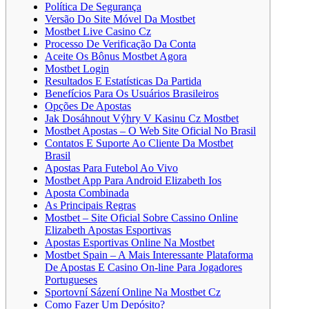
Política De Segurança
Versão Do Site Móvel Da Mostbet
Mostbet Live Casino Cz
Processo De Verificação Da Conta
Aceite Os Bônus Mostbet Agora
Mostbet Login
Resultados E Estatísticas Da Partida
Benefícios Para Os Usuários Brasileiros
Opções De Apostas
Jak Dosáhnout Výhry V Kasinu Cz Mostbet
Mostbet Apostas – O Web Site Oficial No Brasil
Contatos E Suporte Ao Cliente Da Mostbet
Brasil
Apostas Para Futebol Ao Vivo
Mostbet App Para Android Elizabeth Ios
Aposta Combinada
As Principais Regras
Mostbet – Site Oficial Sobre Cassino Online
Elizabeth Apostas Esportivas
Apostas Esportivas Online Na Mostbet
Mostbet Spain – A Mais Interessante Plataforma
De Apostas E Casino On-line Para Jogadores
Portugueses
Sportovní Sázení Online Na Mostbet Cz
Como Fazer Um Depósito?