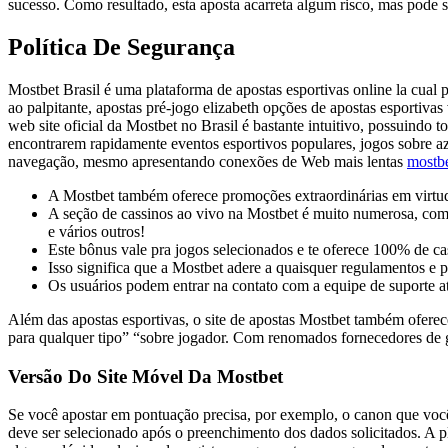
sucesso. Como resultado, esta aposta acarreta algum risco, mas pode s
Política De Segurança
Mostbet Brasil é uma plataforma de apostas esportivas online la cual 
ao palpitante, apostas pré-jogo elizabeth opções de apostas esportivas
web site oficial da Mostbet no Brasil é bastante intuitivo, possuindo 
encontrarem rapidamente eventos esportivos populares, jogos sobre az
navegação, mesmo apresentando conexões de Web mais lentas
mostbe
A Mostbet também oferece promoções extraordinárias em virtude
A seção de cassinos ao vivo na Mostbet é muito numerosa, co
e vários outros!
Este bônus vale pra jogos selecionados e te oferece 100% de ca
Isso significa que a Mostbet adere a quaisquer regulamentos e p
Os usuários podem entrar na contato com a equipe de suporte atr
Além das apostas esportivas, o site de apostas Mostbet também ofere
para qualquer tipo” “sobre jogador. Com renomados fornecedores de ga
Versão Do Site Móvel Da Mostbet
Se você apostar em pontuação precisa, por exemplo, o canon que voc
deve ser selecionado após o preenchimento dos dados solicitados. A pl