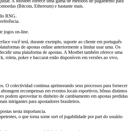
a ajudar. A Mostbet oferece uma gama de métodos de pagamento para
iptomoedas (Bitcoin, Ethereum) e bastante mais.
ello RNG.
referência.
e jogos on-line.
erface você terá, durante exemplo, suporte ao cliente em português
lataformas de apostas online anteriormente a limitar usar uma. Os
ao decidir uma plataforma de apostas. A Mostbet também oferece uma
, roleta, poker e baccarat estão disponíveis em versões ao vivo,
. O colectividad continua aprimorando seus processos para fornecer
s abrangem recompensas em eventos locais esportivos, bônus distintos
res podem aproveitar to dinheiro de cambiamento em apostas perdidas
is intrigantes para apostadores brasileiros.
postas nesta importancia.
etentes, o que torna some sort of jogabilidade por part do usuário