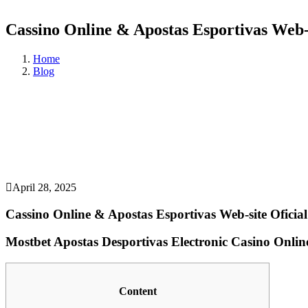
Cassino Online & Apostas Esportivas Web-s
Home
Blog
April 28, 2025
Cassino Online & Apostas Esportivas Web-site Oficial
Mostbet Apostas Desportivas Electronic Casino Onli
Content