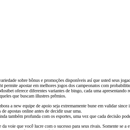
variedade sobre bônus e promoções disponíveis así que usted seus joga
ht permite apostar em melhores jogos dos campeonatos com probabilit
Mostbet oferece diferentes variantes de bingo, cada uma apresentando r
aqueles que buscam illustres prêmios.
mbora a new equipe de apoio seja extremamente bune em validar since 
 de apostas online antes de decidir usar uma.
ainda também profunda com os esportes, uma vez que cada decisão pode i
a voie que você lucre com o sucesso para seus rivais. Somente se a est