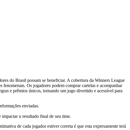
dores do Brasil possam se beneficiar. A cobertura da Winners League
ies fenomenais. Os jogadores podem comprar cartelas e acompanhar
egras e prêmios únicos, tornando um jogo divertido e acessível para
informações enviadas.
mpactar u resultado final de seu time.
imativa de cada jogador estiver correta é que esta expresamente terá