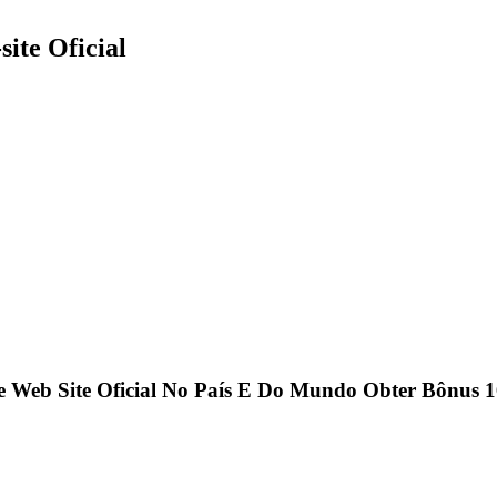
ite Oficial
ne Web Site Oficial No País E Do Mundo Obter Bônus 