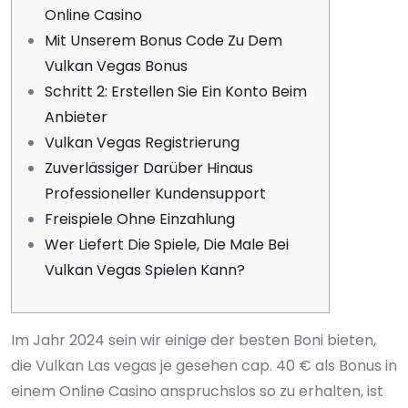
Online Casino
Mit Unserem Bonus Code Zu Dem
Vulkan Vegas Bonus
Schritt 2: Erstellen Sie Ein Konto Beim
Anbieter
Vulkan Vegas Registrierung
Zuverlässiger Darüber Hinaus
Professioneller Kundensupport
Freispiele Ohne Einzahlung
Wer Liefert Die Spiele, Die Male Bei
Vulkan Vegas Spielen Kann?
Im Jahr 2024 sein wir einige der besten Boni bieten,
die Vulkan Las vegas je gesehen cap. 40 € als Bonus in
einem Online Casino anspruchslos so zu erhalten, ist