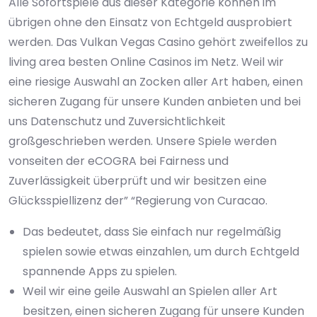
Alle Sofortspiele aus dieser Kategorie können im
übrigen ohne den Einsatz von Echtgeld ausprobiert
werden. Das Vulkan Vegas Casino gehört zweifellos zu
living area besten Online Casinos im Netz. Weil wir
eine riesige Auswahl an Zocken aller Art haben, einen
sicheren Zugang für unsere Kunden anbieten und bei
uns Datenschutz und Zuversichtlichkeit
großgeschrieben werden. Unsere Spiele werden
vonseiten der eCOGRA bei Fairness und
Zuverlässigkeit überprüft und wir besitzen eine
Glücksspiellizenz der” “Regierung von Curacao.
Das bedeutet, dass Sie einfach nur regelmäßig
spielen sowie etwas einzahlen, um durch Echtgeld
spannende Apps zu spielen.
Weil wir eine geile Auswahl an Spielen aller Art
besitzen, einen sicheren Zugang für unsere Kunden