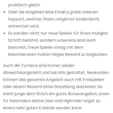
praktisch gleich.
Oder Sie eingeben eine Email a great unseren
Support, welcher Ihnen möglichst kinderleicht
antworten wird.
Es werden nicht nur neue Spieler für ihren mutigen
Schritt belohnt, sondern unsereins sind auch
bestrebt, treue Spieler stetig mit dem
besondersten Vulkan Vegas Reward zu beglücken.
Auch die Turniere sind immer wieder
abwechslungsreich und lukrativ gestaltet. Neukunden
können das gesamte Angebot auch mit Freispielen
oder einem Reward ohne Einzahlung austesten. So
steht junge dem Strich ein gutes Bonusangebot, unser
für besonders aktive User und Highroller sogar zu
einem sehr guten Erlebnis werden kann.