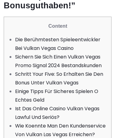
Bonusguthaben!”
Content
Die Berühmtesten Spieleentwickler
Bei Vulkan Vegas Casino
Sichern Sie Sich Einen Vulkan Vegas
Promo Signal 2024 Bestandskunden
Schritt Your Five: So Erhalten Sie Den
Bonus Unter Vulkan Vegas
Einige Tipps Für Sicheres Spielen O
Echtes Geld
Ist Das Online Casino Vulkan Vegas
Lawful Und Seriös?
Wie Koennte Man Den Kundenservice
Von Vulkan Las Vegas Erreichen?