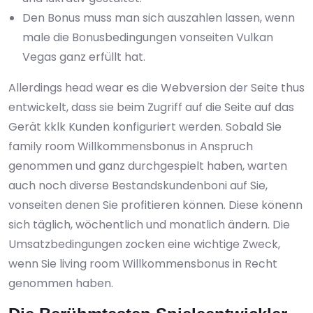
Den Bonus muss man sich auszahlen lassen, wenn
male die Bonusbedingungen vonseiten Vulkan
Vegas ganz erfüllt hat.
Allerdings head wear es die Webversion der Seite thus
entwickelt, dass sie beim Zugriff auf die Seite auf das
Gerät kklk Kunden konfiguriert werden. Sobald Sie
family room Willkommensbonus in Anspruch
genommen und ganz durchgespielt haben, warten
auch noch diverse Bestandskundenboni auf Sie,
vonseiten denen Sie profitieren können. Diese könenn
sich täglich, wöchentlich und monatlich ändern. Die
Umsatzbedingungen zocken eine wichtige Zweck,
wenn Sie living room Willkommensbonus in Recht
genommen haben.