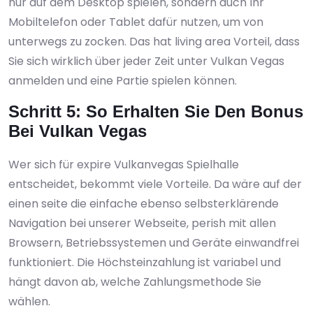
nur auf dem Desktop spielen, sondern auch Ihr
Mobiltelefon oder Tablet dafür nutzen, um von
unterwegs zu zocken. Das hat living area Vorteil, dass
Sie sich wirklich über jeder Zeit unter Vulkan Vegas
anmelden und eine Partie spielen können.
Schritt 5: So Erhalten Sie Den Bonus
Bei Vulkan Vegas
Wer sich für expire Vulkanvegas Spielhalle
entscheidet, bekommt viele Vorteile. Da wäre auf der
einen seite die einfache ebenso selbsterklärende
Navigation bei unserer Webseite, perish mit allen
Browsern, Betriebssystemen und Geräte einwandfrei
funktioniert. Die Höchsteinzahlung ist variabel und
hängt davon ab, welche Zahlungsmethode Sie
wählen.