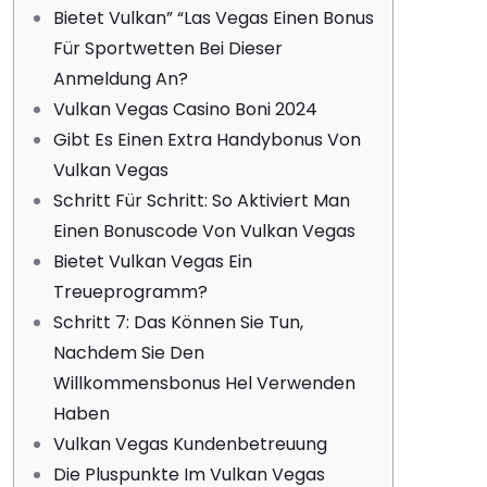
Bietet Vulkan” “Las Vegas Einen Bonus
Für Sportwetten Bei Dieser
Anmeldung An?
Vulkan Vegas Casino Boni 2024
Gibt Es Einen Extra Handybonus Von
Vulkan Vegas
Schritt Für Schritt: So Aktiviert Man
Einen Bonuscode Von Vulkan Vegas
Bietet Vulkan Vegas Ein
Treueprogramm?
Schritt 7: Das Können Sie Tun,
Nachdem Sie Den
Willkommensbonus Hel Verwenden
Haben
Vulkan Vegas Kundenbetreuung
Die Pluspunkte Im Vulkan Vegas