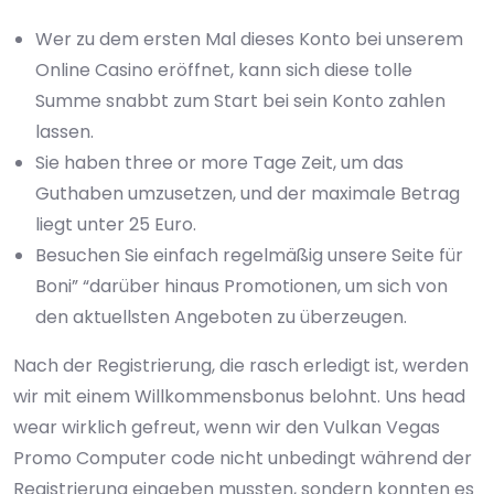
Wer zu dem ersten Mal dieses Konto bei unserem
Online Casino eröffnet, kann sich diese tolle
Summe snabbt zum Start bei sein Konto zahlen
lassen.
Sie haben three or more Tage Zeit, um das
Guthaben umzusetzen, und der maximale Betrag
liegt unter 25 Euro.
Besuchen Sie einfach regelmäßig unsere Seite für
Boni” “darüber hinaus Promotionen, um sich von
den aktuellsten Angeboten zu überzeugen.
Nach der Registrierung, die rasch erledigt ist, werden
wir mit einem Willkommensbonus belohnt. Uns head
wear wirklich gefreut, wenn wir den Vulkan Vegas
Promo Computer code nicht unbedingt während der
Registrierung eingeben mussten, sondern konnten es