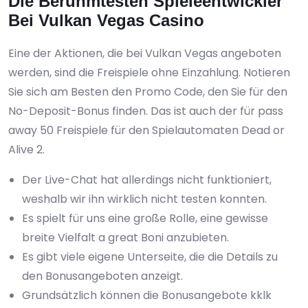
Die Berühmtesten Spieleentwickler
Bei Vulkan Vegas Casino
Eine der Aktionen, die bei Vulkan Vegas angeboten
werden, sind die Freispiele ohne Einzahlung. Notieren
Sie sich am Besten den Promo Code, den Sie für den
No-Deposit-Bonus finden. Das ist auch der für pass
away 50 Freispiele für den Spielautomaten Dead or
Alive 2.
Der Live-Chat hat allerdings nicht funktioniert,
weshalb wir ihn wirklich nicht testen konnten.
Es spielt für uns eine große Rolle, eine gewisse
breite Vielfalt a great Boni anzubieten.
Es gibt viele eigene Unterseite, die die Details zu
den Bonusangeboten anzeigt.
Grundsätzlich können die Bonusangebote kklk