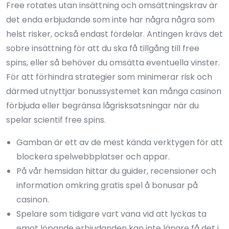
Free rotates utan insättning och omsättningskrav är
det enda erbjudande som inte har några några som
helst risker, också endast fördelar. Antingen krävs det
sobre insättning för att du ska få tillgång till free
spins, eller så behöver du omsätta eventuella vinster.
För att förhindra strategier som minimerar risk och
därmed utnyttjar bonussystemet kan många casinon
förbjuda eller begränsa lågrisksatsningar när du
spelar scientif free spins.
Gamban är ett av de mest kända verktygen för att
blockera spelwebbplatser och appar.
På vår hemsidan hittar du guider, recensioner och
information omkring gratis spel å bonusar på
casinon.
Spelare som tidigare vart vana vid att lyckas ta
emot löpande erbjudanden kan inte längre få det i