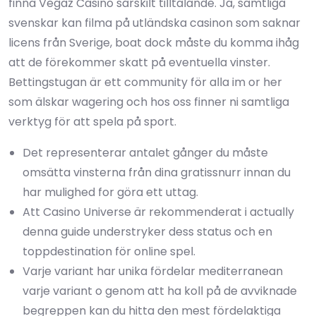
finna Vegaz Casino särskilt tilltalande. Ja, samtliga
svenskar kan filma på utländska casinon som saknar
licens från Sverige, boat dock måste du komma ihåg
att de förekommer skatt på eventuella vinster.
Bettingstugan är ett community för alla im or her
som älskar wagering och hos oss finner ni samtliga
verktyg för att spela på sport.
Det representerar antalet gånger du måste
omsätta vinsterna från dina gratissnurr innan du
har mulighed for göra ett uttag.
Att Casino Universe är rekommenderat i actually
denna guide understryker dess status och en
toppdestination för online spel.
Varje variant har unika fördelar mediterranean
varje variant o genom att ha koll på de avviknade
begreppen kan du hitta den mest fördelaktiga