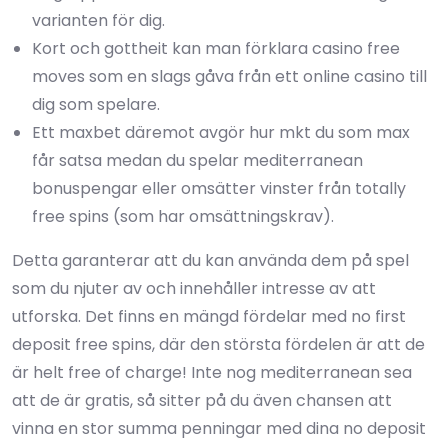
varianten för dig.
Kort och gottheit kan man förklara casino free
moves som en slags gåva från ett online casino till
dig som spelare.
Ett maxbet däremot avgör hur mkt du som max
får satsa medan du spelar mediterranean
bonuspengar eller omsätter vinster från totally
free spins (som har omsättningskrav).
Detta garanterar att du kan använda dem på spel
som du njuter av och innehåller intresse av att
utforska. Det finns en mängd fördelar med no first
deposit free spins, där den största fördelen är att de
är helt free of charge! Inte nog mediterranean sea
att de är gratis, så sitter på du även chansen att
vinna en stor summa penningar med dina no deposit