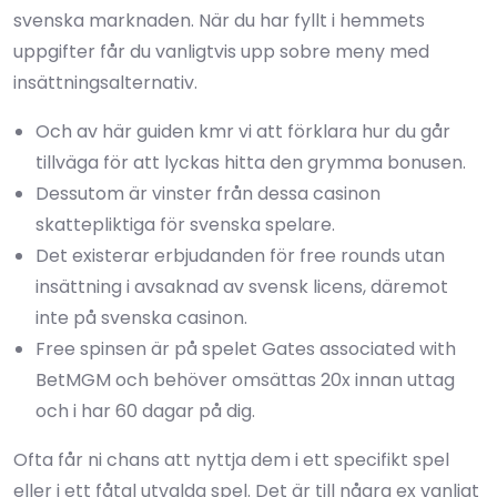
svenska marknaden. När du har fyllt i hemmets
uppgifter får du vanligtvis upp sobre meny med
insättningsalternativ.
Och av här guiden kmr vi att förklara hur du går
tillväga för att lyckas hitta den grymma bonusen.
Dessutom är vinster från dessa casinon
skattepliktiga för svenska spelare.
Det existerar erbjudanden för free rounds utan
insättning i avsaknad av svensk licens, däremot
inte på svenska casinon.
Free spinsen är på spelet Gates associated with
BetMGM och behöver omsättas 20x innan uttag
och i har 60 dagar på dig.
Ofta får ni chans att nyttja dem i ett specifikt spel
eller i ett fåtal utvalda spel. Det är till några ex vanligt