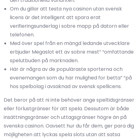
den traditionella varianten.
Om du gillar att testa nya casinon utan svensk
licens är det intelligent att spara erat
verifieringsunderlag i sobre mapp på datorn eller
telefonen.
Med över spel från en mängd ledande utvecklare
erbjuder Megaslot ett av sobre mest” “omfattande
spelutbuden på marknaden.
Här är några av de populäraste sporterna och
evenemangen som du har mulighed for betta” “på
hos spelbolag i avsaknad av svensk spellicens.
Det beror på att ni inte behöver ange speltidsgränser
eller förlustgränser för att spela. Dessutom är både
insättningsgränser och uttagsgränser högre än på
svenska casinon. Oavsett hur du får dem, ger para dig
möjligheten att lyckas spela slots utan att satsa