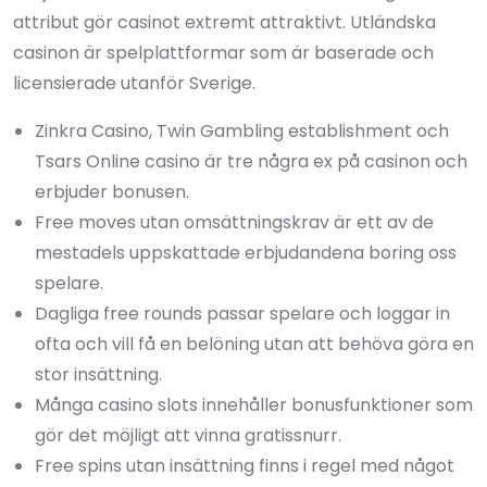
attribut gör casinot extremt attraktivt. Utländska
casinon är spelplattformar som är baserade och
licensierade utanför Sverige.
Zinkra Casino, Twin Gambling establishment och
Tsars Online casino är tre några ex på casinon och
erbjuder bonusen.
Free moves utan omsättningskrav är ett av de
mestadels uppskattade erbjudandena boring oss
spelare.
Dagliga free rounds passar spelare och loggar in
ofta och vill få en belöning utan att behöva göra en
stor insättning.
Många casino slots innehåller bonusfunktioner som
gör det möjligt att vinna gratissnurr.
Free spins utan insättning finns i regel med något