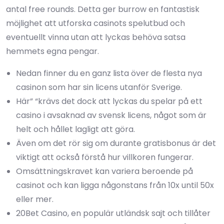
antal free rounds. Detta ger burrow en fantastisk
möjlighet att utforska casinots spelutbud och
eventuellt vinna utan att lyckas behöva satsa
hemmets egna pengar.
Nedan finner du en ganz lista över de flesta nya
casinon som har sin licens utanför Sverige.
Här” “krävs det dock att lyckas du spelar på ett
casino i avsaknad av svensk licens, något som är
helt och hållet lagligt att göra.
Även om det rör sig om durante gratisbonus är det
viktigt att också förstå hur villkoren fungerar.
Omsättningskravet kan variera beroende på
casinot och kan ligga någonstans från 10x until 50x
eller mer.
20Bet Casino, en populär utländsk sajt och tillåter