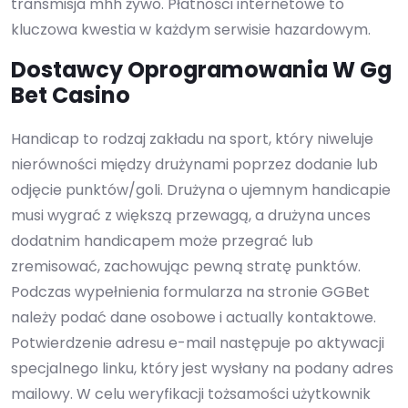
transmisja mhh żywo. Płatności internetowe to
kluczowa kwestia w każdym serwisie hazardowym.
Dostawcy Oprogramowania W Gg
Bet Casino
Handicap to rodzaj zakładu na sport, który niweluje
nierówności między drużynami poprzez dodanie lub
odjęcie punktów/goli. Drużyna o ujemnym handicapie
musi wygrać z większą przewagą, a drużyna unces
dodatnim handicapem może przegrać lub
zremisować, zachowując pewną stratę punktów.
Podczas wypełnienia formularza na stronie GGBet
należy podać dane osobowe i actually kontaktowe.
Potwierdzenie adresu e-mail następuje po aktywacji
specjalnego linku, który jest wysłany na podany adres
mailowy. W celu weryfikacji tożsamości użytkownik