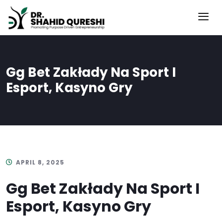
Gg Bet Zakłady Na Sport I
Esport, Kasyno Gry
APRIL 8, 2025
Gg Bet Zakłady Na Sport I
Esport, Kasyno Gry