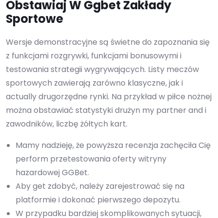
Obstawiaj W Ggbet Zakłady
Sportowe
Wersje demonstracyjne są świetne do zapoznania się
z funkcjami rozgrywki, funkcjami bonusowymi i
testowania strategii wygrywających. Listy meczów
sportowych zawierają zarówno klasyczne, jak i
actually drugorzędne rynki. Na przykład w piłce nożnej
można obstawiać statystyki drużyn my partner and i
zawodników, liczbę żółtych kart.
Mamy nadzieję, że powyższa recenzja zachęciła Cię
perform przetestowania oferty witryny
hazardowej GGBet.
Aby get zdobyć, należy zarejestrować się na
platformie i dokonać pierwszego depozytu.
W przypadku bardziej skomplikowanych sytuacji,