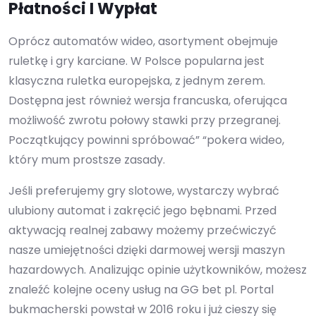
Płatności I Wypłat
Oprócz automatów wideo, asortyment obejmuje
ruletkę i gry karciane. W Polsce popularna jest
klasyczna ruletka europejska, z jednym zerem.
Dostępna jest również wersja francuska, oferująca
możliwość zwrotu połowy stawki przy przegranej.
Początkujący powinni spróbować” “pokera wideo,
który mum prostsze zasady.
Jeśli preferujemy gry slotowe, wystarczy wybrać
ulubiony automat i zakręcić jego bębnami. Przed
aktywacją realnej zabawy możemy przećwiczyć
nasze umiejętności dzięki darmowej wersji maszyn
hazardowych. Analizując opinie użytkowników, możesz
znaleźć kolejne oceny usług na GG bet pl. Portal
bukmacherski powstał w 2016 roku i już cieszy się