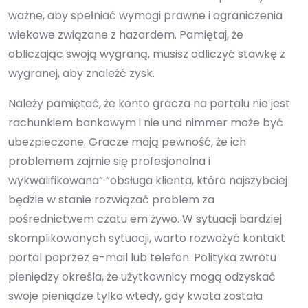
ważne, aby spełniać wymogi prawne i ograniczenia
wiekowe związane z hazardem. Pamiętaj, że
obliczając swoją wygraną, musisz odliczyć stawkę z
wygranej, aby znaleźć zysk.
Należy pamiętać, że konto gracza na portalu nie jest
rachunkiem bankowym i nie und nimmer może być
ubezpieczone. Gracze mają pewność, że ich
problemem zajmie się profesjonalna i
wykwalifikowana” “obsługa klienta, która najszybciej
będzie w stanie rozwiązać problem za
pośrednictwem czatu em żywo. W sytuacji bardziej
skomplikowanych sytuacji, warto rozważyć kontakt
portal poprzez e-mail lub telefon. Polityka zwrotu
pieniędzy określa, że użytkownicy mogą odzyskać
swoje pieniądze tylko wtedy, gdy kwota została