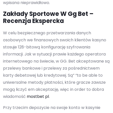
wpisana nieprawidłowo.
Zakłady Sportowe W Gg Bet –
Recenzja Ekspercka
W celu bezpiecznego przetwarzania danych
osobowych we finansowych swoich klientów kasyno
stosuje 128-bitową konfigurację szyfrowania
informacji. Jak w sytuacji prawie każdego operatora
internetowego na świecie, w GG. Bet akceptowane są
przelewy bankowe i przelewy za pośrednictwem
karty debetowej lub kredytowej. Są” “to be able to
uniwersalne metody płatności, które gracze zawsze
mogą liczyć em akceptację, więc in order to dobra
wiadomość
mostbet pl
.
Przy trzecim depozycie na swoje konto w kasynie