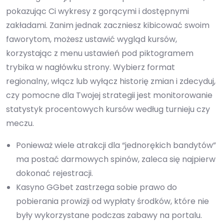
pokazując Ci wykresy z gorącymi i dostępnymi
zakładami. Zanim jednak zaczniesz kibicować swoim
faworytom, możesz ustawić wygląd kursów,
korzystając z menu ustawień pod piktogramem
trybika w nagłówku strony. Wybierz format
regionalny, włącz lub wyłącz historię zmian i zdecyduj,
czy pomocne dla Twojej strategii jest monitorowanie
statystyk procentowych kursów według turnieju czy
meczu.
Ponieważ wiele atrakcji dla “jednorękich bandytów”
ma postać darmowych spinów, zaleca się najpierw
dokonać rejestracji.
Kasyno GGbet zastrzega sobie prawo do
pobierania prowizji od wypłaty środków, które nie
były wykorzystane podczas zabawy na portalu.