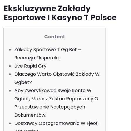
Ekskluzywne Zakłady
Esportowe I Kasyno T Polsce
Content
Zakłady Sportowe T Gg Bet –
Recenzja Ekspercka
Live Rapid Gry
Dlaczego Warto Obstawić Zakłady W
Ggbet?
Aby Zweryfikować Swoje Konto W
Ggbet, Możesz Zostać Poproszony O
Przedstawienie Następujących
Dokumentów:
Dostawcy Oprogramowania W Fjeofj