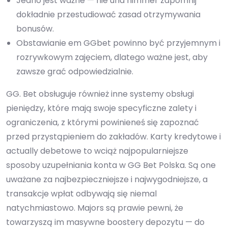
Jedno jest ważne — nie und nimmer zapomnij
dokładnie przestudiować zasad otrzymywania
bonusów.
Obstawianie em GGbet powinno być przyjemnym i
rozrywkowym zajęciem, dlatego ważne jest, aby
zawsze grać odpowiedzialnie.
GG. Bet obsługuje również inne systemy obsługi
pieniędzy, które mają swoje specyficzne zalety i
ograniczenia, z którymi powinieneś się zapoznać
przed przystąpieniem do zakładów. Karty kredytowe i
actually debetowe to wciąż najpopularniejsze
sposoby uzupełniania konta w GG Bet Polska. Są one
uważane za najbezpieczniejsze i najwygodniejsze, a
transakcje wpłat odbywają się niemal
natychmiastowo. Majors są prawie pewni, że
towarzyszą im masywne boostery depozytu — do