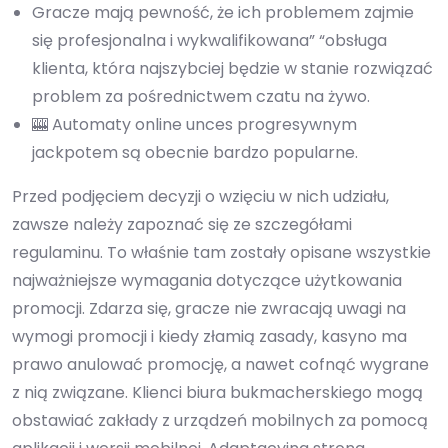
Gracze mają pewność, że ich problemem zajmie
się profesjonalna i wykwalifikowana” “obsługa
klienta, która najszybciej będzie w stanie rozwiązać
problem za pośrednictwem czatu na żywo.
🎰 Automaty online unces progresywnym
jackpotem są obecnie bardzo popularne.
Przed podjęciem decyzji o wzięciu w nich udziału,
zawsze należy zapoznać się ze szczegółami
regulaminu. To właśnie tam zostały opisane wszystkie
najważniejsze wymagania dotyczące użytkowania
promocji. Zdarza się, gracze nie zwracają uwagi na
wymogi promocji i kiedy złamią zasady, kasyno ma
prawo anulować promocję, a nawet cofnąć wygrane
z nią związane. Klienci biura bukmacherskiego mogą
obstawiać zakłady z urządzeń mobilnych za pomocą