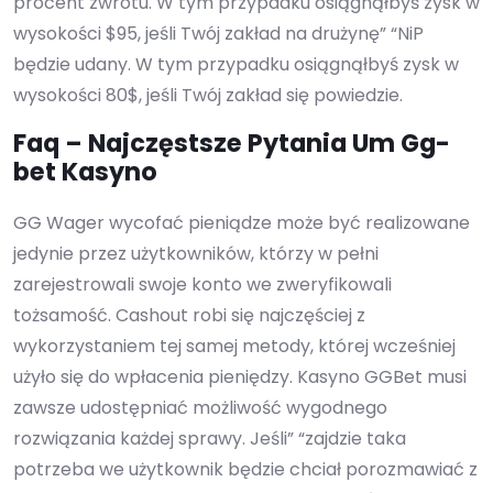
procent zwrotu. W tym przypadku osiągnąłbyś zysk w
wysokości $95, jeśli Twój zakład na drużynę” “NiP
będzie udany. W tym przypadku osiągnąłbyś zysk w
wysokości 80$, jeśli Twój zakład się powiedzie.
Faq – Najczęstsze Pytania Um Gg-
bet Kasyno
GG Wager wycofać pieniądze może być realizowane
jedynie przez użytkowników, którzy w pełni
zarejestrowali swoje konto we zweryfikowali
tożsamość. Cashout robi się najczęściej z
wykorzystaniem tej samej metody, której wcześniej
użyło się do wpłacenia pieniędzy. Kasyno GGBet musi
zawsze udostępniać możliwość wygodnego
rozwiązania każdej sprawy. Jeśli” “zajdzie taka
potrzeba we użytkownik będzie chciał porozmawiać z