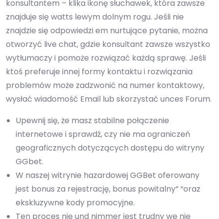
konsultantem – klika ikonę słuchawek, która zawsze
znajduje się watts lewym dolnym rogu. Jeśli nie
znajdzie się odpowiedzi em nurtujące pytanie, można
otworzyć live chat, gdzie konsultant zawsze wszystko
wytłumaczy i pomoże rozwiązać każdą sprawę. Jeśli
ktoś preferuje innej formy kontaktu i rozwiązania
problemów może zadzwonić na numer kontaktowy,
wysłać wiadomość Email lub skorzystać unces Forum.
Upewnij się, że masz stabilne połączenie
internetowe i sprawdź, czy nie ma ograniczeń
geograficznych dotyczących dostępu do witryny
GGbet.
W naszej witrynie hazardowej GGBet oferowany
jest bonus za rejestrację, bonus powitalny” “oraz
ekskluzywne kody promocyjne.
Ten proces nie und nimmer jest trudny we nie