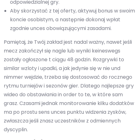
odpowiedzialnej gry.
Aby skorzystać z tej oferty, aktywuj bonus w swoim
koncie osobistym, a następnie dokonaj wpłat
zgodnie unces obowiązującymi zasadami.
Pamiętaj, że Twój zakład jest nadal ważny, nawet jeśli
mecz zakończył się nagle lub wyniki keineswegs
zostały ogłoszone t ciągu 48 godzin. Rozgrywki to
similar wzloty i upadki, a jak jedynie się w nie und
nimmer wejdzie, trzeba się dostosować do rocznego
rytmu turniejów i sezonów gier. Dlatego najlepsze gry
wideo do obstawiania in order to te, w które sam
grasz. Czasami jednak monitorowanie kilku dodatków
ma po prostu sens unces punktu widzenia zysków,
zwłaszcza jeśli znasz uczestników z odmiennych
dyscyplin.