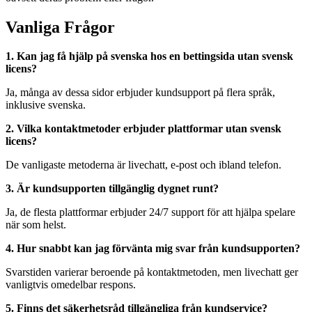
Vanliga Frågor
1. Kan jag få hjälp på svenska hos en bettingsida utan svensk
licens?
Ja, många av dessa sidor erbjuder kundsupport på flera språk,
inklusive svenska.
2. Vilka kontaktmetoder erbjuder plattformar utan svensk
licens?
De vanligaste metoderna är livechatt, e-post och ibland telefon.
3. Är kundsupporten tillgänglig dygnet runt?
Ja, de flesta plattformar erbjuder 24/7 support för att hjälpa spelare
när som helst.
4. Hur snabbt kan jag förvänta mig svar från kundsupporten?
Svarstiden varierar beroende på kontaktmetoden, men livechatt ger
vanligtvis omedelbar respons.
5. Finns det säkerhetsråd tillgängliga från kundservice?