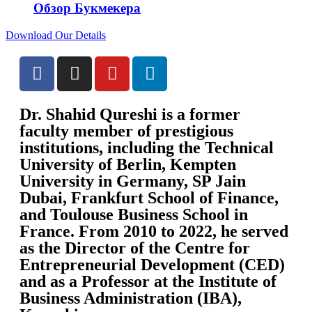
Обзор Букмекера
Download Our Details
Dr. Shahid Qureshi is a former
faculty member of prestigious
institutions, including the Technical
University of Berlin, Kempten
University in Germany, SP Jain
Dubai, Frankfurt School of Finance,
and Toulouse Business School in
France. From 2010 to 2022, he served
as the Director of the Centre for
Entrepreneurial Development (CED)
and as a Professor at the Institute of
Business Administration (IBA),