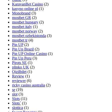
KaravanBet Casino
(2)
kasyno online pl
(1)
Monobrand
(3)
mostbet GR
(2)
mostbet hungary
(2)
mostbet italy
(1)
mostbet norway
(2)
mostbet ozbekistonda
(3)
mostbet tr
(4)
Pin UP
(2)
Pin Up Brazil
(2)
Pin UP Online Casino
(1)
Pin Up Peru
(3)
Pirots SE
(1)
plinko UK
(2)
Qizilbilet
(1)
Review
(1)
reviewer
(6)
ricky casino australia
(2)
se
(19)
slot
(3)
Slots
(11)
Slots`
(1)
slottica
(1)