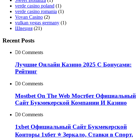
Sweet Bonanza
(1)
verde casino poland
(1)
verde casino romania
(1)
Vovan Casino
(2)
vulkan vegas germany
(1)
Швеция
(21)
Recent Posts
0 Comments
Лучшие Онлайн Казино 2025 С Бонусами:
Рейтинг
0 Comments
Mostbet On The Web Мостбет Официальный
Сайт Букмекерской Компании И Казино
0 Comments
1xbet Официальный Сайт Букмекерской
Конторы 1хбет ⭐️ Зеркало, Ставки в Спорт,