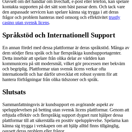
Oavsett om det handlar om livechatt, e-post eller telefon, kan spelare
kontakta supporten på det sätt som bäst passar dem. Och tack vare
den anpassade servicen kan spelare känna sig trygga i att deras
frågor och problem hanteras med omsorg och effektivitet
trustly
casino utan svensk licens
.
Språkstöd och Internationell Support
En annan fördel med dessa plattformar är deras språkstöd. Många av
dem stödjer flera språk och har flerspråkiga kundsupportagenter.
Detta innebär att spelare från olika delar av världen kan
kommunicera på sitt modersmål, vilket gör processen mer bekväm
och begriplig. Plattformar utan svensk licens verkar ofta
internationellt och har därför utvecklat ett robust system för att
hantera förfrågningar från olika tidszoner och språk.
Slutsats
Sammanfattningsvis är kundsupport en avgörande aspekt av
spelupplevelsen på betting utan svensk licens plattformar. Genom att
erbjuda effektiv och flerspråkig support dygnet runt hjälper dessa
plattformar till att säkerställa en positiv spelupplevelse. Spelarna kan
känna sig trygga i vetskapen om att hjälp alltid finns tillgänglig,
oavsett deras problem eller frågor.