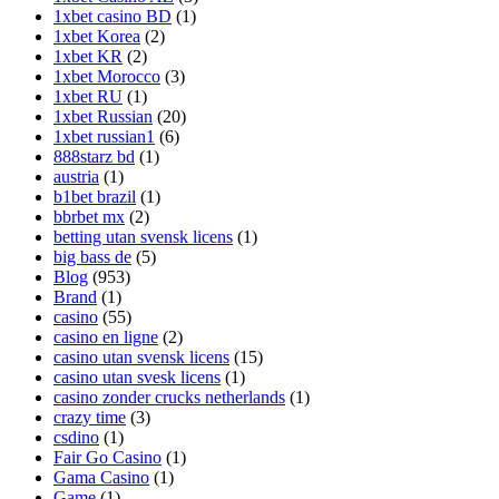
1xbet casino BD
(1)
1xbet Korea
(2)
1xbet KR
(2)
1xbet Morocco
(3)
1xbet RU
(1)
1xbet Russian
(20)
1xbet russian1
(6)
888starz bd
(1)
austria
(1)
b1bet brazil
(1)
bbrbet mx
(2)
betting utan svensk licens
(1)
big bass de
(5)
Blog
(953)
Brand
(1)
casino
(55)
casino en ligne
(2)
casino utan svensk licens
(15)
casino utan svesk licens
(1)
casino zonder crucks netherlands
(1)
crazy time
(3)
csdino
(1)
Fair Go Casino
(1)
Gama Casino
(1)
Game
(1)