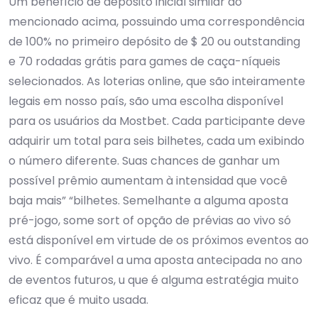
Um benefício de depósito inicial similar ao
mencionado acima, possuindo uma correspondência
de 100% no primeiro depósito de $ 20 ou outstanding
e 70 rodadas grátis para games de caça-níqueis
selecionados. As loterias online, que são inteiramente
legais em nosso país, são uma escolha disponível
para os usuários da Mostbet. Cada participante deve
adquirir um total para seis bilhetes, cada um exibindo
o número diferente. Suas chances de ganhar um
possível prêmio aumentam à intensidad que você
baja mais” “bilhetes. Semelhante a alguma aposta
pré-jogo, some sort of opção de prévias ao vivo só
está disponível em virtude de os próximos eventos ao
vivo. É comparável a uma aposta antecipada no ano
de eventos futuros, u que é alguma estratégia muito
eficaz que é muito usada.