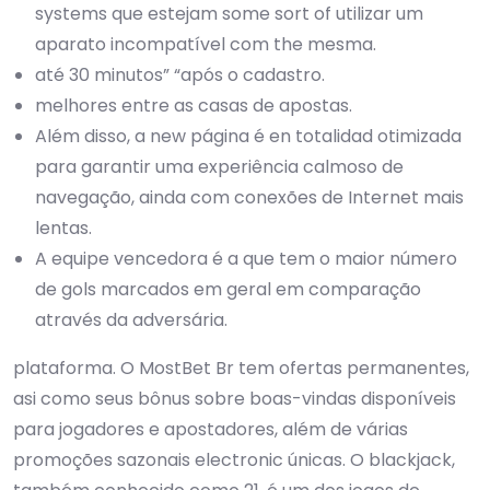
systems que estejam some sort of utilizar um
aparato incompatível com the mesma.
até 30 minutos” “após o cadastro.
melhores entre as casas de apostas.
Além disso, a new página é en totalidad otimizada
para garantir uma experiência calmoso de
navegação, ainda com conexões de Internet mais
lentas.
A equipe vencedora é a que tem o maior número
de gols marcados em geral em comparação
através da adversária.
plataforma. O MostBet Br tem ofertas permanentes,
asi como seus bônus sobre boas-vindas disponíveis
para jogadores e apostadores, além de várias
promoções sazonais electronic únicas. O blackjack,