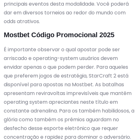
principais eventos desta modalidade. Você poderá
dar em diversos torneios ao redor do mundo com
odds atrativos.
Mostbet Código Promocional 2025
É importante observar o qual apostar pode ser
arriscado e operating-system usuários devem
envidar apenas o que podem perder. Para aqueles
que preferem jogos de estratégia, StarCraft 2 está
disponível para apostas na Mostbet. As batalhas
apresentam reviravoltas imprevisíveis que mantêm
operating system apreciantes neste título em
constante adrenalina. Para os também habilidosos, a
glória como também os prêmios aguardam no
desfecho desse esporte eletrônico que requer
concentração e rapidez para dominar o adversário.