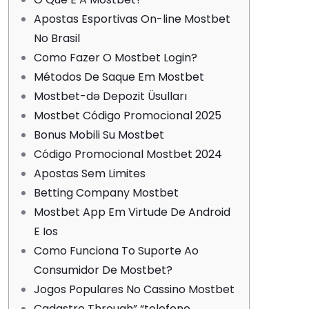
Apostas Esportivas On-line Mostbet
No Brasil
Como Fazer O Mostbet Login?
Métodos De Saque Em Mostbet
Mostbet-də Depozit Üsulları
Mostbet Código Promocional 2025
Bonus Mobili Su Mostbet
Código Promocional Mostbet 2024
Apostas Sem Limites
Betting Company Mostbet
Mostbet App Em Virtude De Android
E Ios
Como Funciona To Suporte Ao
Consumidor De Mostbet?
Jogos Populares No Cassino Mostbet
Cadastro Through” “telefone