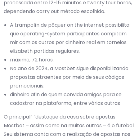
processada entre 12-15 minutos e twenty four horas,
dependendo carry out método escolhido.
A trampolín de pôquer on the internet possibilita
que operating-system participantes compitam
mir com os outros por dinheiro real em torneios
elizabeth partidas regulares.
máximo, 72 horas.
No ano de 2024, a Mostbet sigue disponibilizando
propostas atraentes por meio de seus códigos
promocionais.
dinheiro afin de quem convida amigos para se
cadastrar na plataforma, entre várias outras
O principal” “destaque da casa sobre apostas
Mostbet – assim como na muitas outras – é o futebol.
Seu sistema conta com a realização de apostas nos