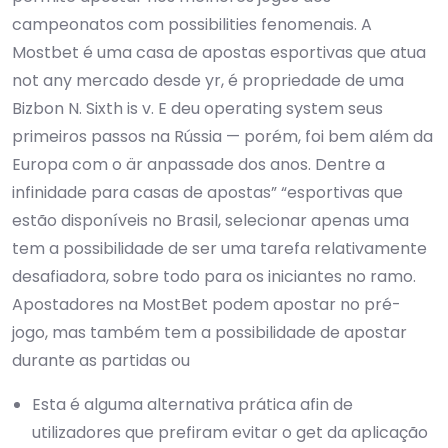
campeonatos com possibilities fenomenais. A
Mostbet é uma casa de apostas esportivas que atua
not any mercado desde yr, é propriedade de uma
Bizbon N. Sixth is v. E deu operating system seus
primeiros passos na Rússia — porém, foi bem além da
Europa com o är anpassade dos anos. Dentre a
infinidade para casas de apostas” “esportivas que
estão disponíveis no Brasil, selecionar apenas uma
tem a possibilidade de ser uma tarefa relativamente
desafiadora, sobre todo para os iniciantes no ramo.
Apostadores na MostBet podem apostar no pré-
jogo, mas também tem a possibilidade de apostar
durante as partidas ou
Esta é alguma alternativa prática afin de
utilizadores que prefiram evitar o get da aplicação