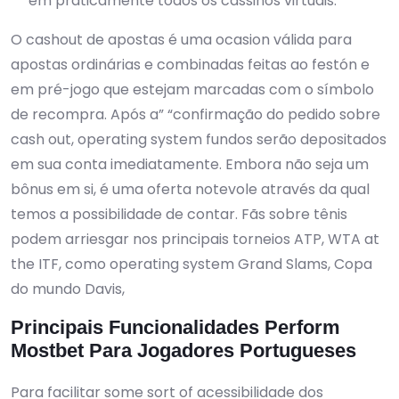
em praticamente todos os cassinos virtuais.
O cashout de apostas é uma ocasion válida para
apostas ordinárias e combinadas feitas ao festón e
em pré-jogo que estejam marcadas com o símbolo
de recompra. Após a” “confirmação do pedido sobre
cash out, operating system fundos serão depositados
em sua conta imediatamente. Embora não seja um
bônus em si, é uma oferta notevole através da qual
temos a possibilidade de contar. Fãs sobre tênis
podem arriesgar nos principais torneios ATP, WTA at
the ITF, como operating system Grand Slams, Copa
do mundo Davis,
Principais Funcionalidades Perform
Mostbet Para Jogadores Portugueses
Para facilitar some sort of acessibilidade dos