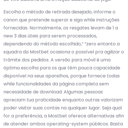
Escolha o método de retirada desejado, informe o
canon que pretende superar e siga while instruções
fornecidas. Normalmente, os resgates levam de 1 a
new 3 dias úteis para serem processados,
dependendo do método escolhido,” “zero entanto a
squadra da Mostbet ocasiona o possível pra agilizar o
trâmite dos pedidos. A versão para móvil é uma
óptima escolha para os que têm pouca capacidade
disponível na seus aparelhos, porque fornece todas
while funcionalidades da página completa sem
necessidade de download. Algumas pessoas
apreciam tua praticidade enquanto outras valorizam
poder visitar suas contas na qualquer lugar. Seja qual
for a preferência, a Mostbet oferece alternativas afin
de atender ambos operating-system públicos. Basta