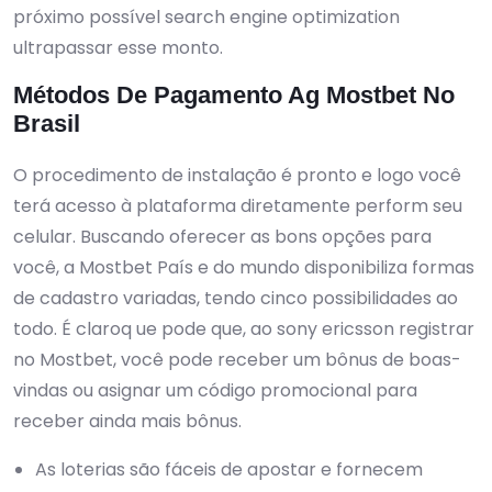
próximo possível search engine optimization
ultrapassar esse monto.
Métodos De Pagamento Ag Mostbet No
Brasil
O procedimento de instalação é pronto e logo você
terá acesso à plataforma diretamente perform seu
celular. Buscando oferecer as bons opções para
você, a Mostbet País e do mundo disponibiliza formas
de cadastro variadas, tendo cinco possibilidades ao
todo. É claroq ue pode que, ao sony ericsson registrar
no Mostbet, você pode receber um bônus de boas-
vindas ou asignar um código promocional para
receber ainda mais bônus.
As loterias são fáceis de apostar e fornecem