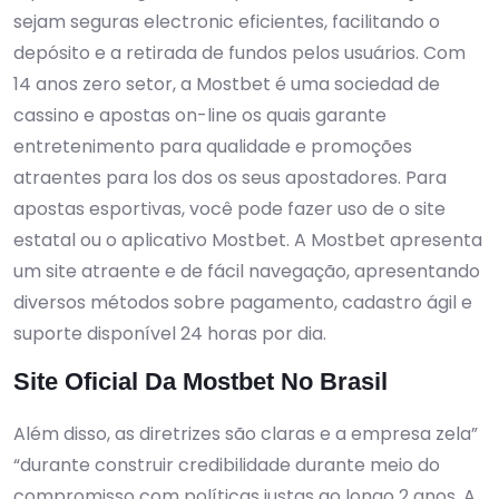
sejam seguras electronic eficientes, facilitando o
depósito e a retirada de fundos pelos usuários. Com
14 anos zero setor, a Mostbet é uma sociedad de
cassino e apostas on-line os quais garante
entretenimento para qualidade e promoções
atraentes para los dos os seus apostadores. Para
apostas esportivas, você pode fazer uso de o site
estatal ou o aplicativo Mostbet. A Mostbet apresenta
um site atraente e de fácil navegação, apresentando
diversos métodos sobre pagamento, cadastro ágil e
suporte disponível 24 horas por dia.
Site Oficial Da Mostbet No Brasil
Além disso, as diretrizes são claras e a empresa zela”
“durante construir credibilidade durante meio do
compromisso com políticas justas ao longo 2 anos. A