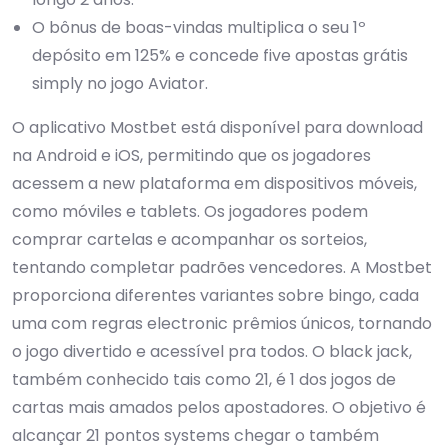
O bônus de boas-vindas multiplica o seu 1º
depósito em 125% e concede five apostas grátis
simply no jogo Aviator.
O aplicativo Mostbet está disponível para download
na Android e iOS, permitindo que os jogadores
acessem a new plataforma em dispositivos móveis,
como móviles e tablets. Os jogadores podem
comprar cartelas e acompanhar os sorteios,
tentando completar padrões vencedores. A Mostbet
proporciona diferentes variantes sobre bingo, cada
uma com regras electronic prêmios únicos, tornando
o jogo divertido e acessível pra todos. O black jack,
também conhecido tais como 21, é 1 dos jogos de
cartas mais amados pelos apostadores. O objetivo é
alcançar 21 pontos systems chegar o também