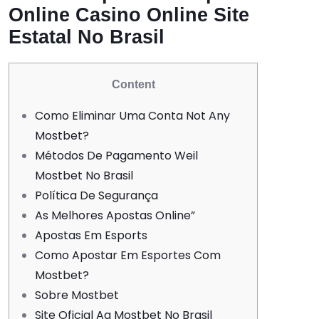
Online Casino Online Site
Estatal No Brasil
Content
Como Eliminar Uma Conta Not Any
Mostbet?
Métodos De Pagamento Weil
Mostbet No Brasil
Política De Segurança
As Melhores Apostas Online”
Apostas Em Esports
Como Apostar Em Esportes Com
Mostbet?
Sobre Mostbet
Site Oficial Ag Mostbet No Brasil