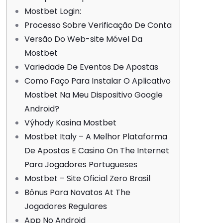
Mostbet Login:
Processo Sobre Verificação De Conta
Versão Do Web-site Móvel Da
Mostbet
Variedade De Eventos De Apostas
Como Faço Para Instalar O Aplicativo
Mostbet Na Meu Dispositivo Google
Android?
Výhody Kasina Mostbet
Mostbet Italy – A Melhor Plataforma
De Apostas E Casino On The Internet
Para Jogadores Portugueses
Mostbet – Site Oficial Zero Brasil
Bônus Para Novatos At The
Jogadores Regulares
App No Android