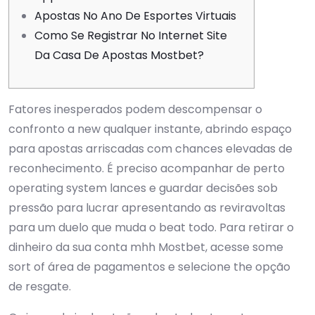
Apostas No Ano De Esportes Virtuais
Como Se Registrar No Internet Site
Da Casa De Apostas Mostbet?
Fatores inesperados podem descompensar o
confronto a new qualquer instante, abrindo espaço
para apostas arriscadas com chances elevadas de
reconhecimento. É preciso acompanhar de perto
operating system lances e guardar decisões sob
pressão para lucrar apresentando as reviravoltas
para um duelo que muda o beat todo. Para retirar o
dinheiro da sua conta mhh Mostbet, acesse some
sort of área de pagamentos e selecione the opção
de resgate.