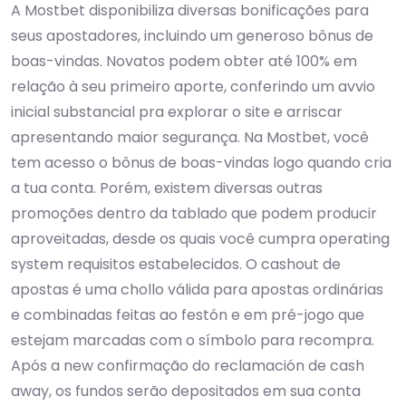
A Mostbet disponibiliza diversas bonificações para
seus apostadores, incluindo um generoso bônus de
boas-vindas. Novatos podem obter até 100% em
relação à seu primeiro aporte, conferindo um avvio
inicial substancial pra explorar o site e arriscar
apresentando maior segurança. Na Mostbet, você
tem acesso o bônus de boas-vindas logo quando cria
a tua conta. Porém, existem diversas outras
promoções dentro da tablado que podem producir
aproveitadas, desde os quais você cumpra operating
system requisitos estabelecidos. O cashout de
apostas é uma chollo válida para apostas ordinárias
e combinadas feitas ao festón e em pré-jogo que
estejam marcadas com o símbolo para recompra.
Após a new confirmação do reclamación de cash
away, os fundos serão depositados em sua conta