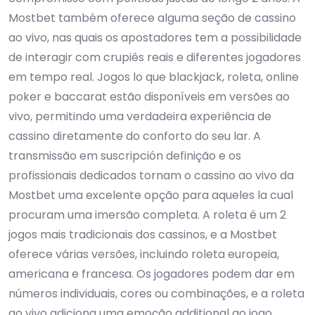
Mostbet também oferece alguma seção de cassino
ao vivo, nas quais os apostadores tem a possibilidade
de interagir com crupiês reais e diferentes jogadores
em tempo real. Jogos lo que blackjack, roleta, online
poker e baccarat estão disponíveis em versões ao
vivo, permitindo uma verdadeira experiência de
cassino diretamente do conforto do seu lar. A
transmissão em suscripción definição e os
profissionais dedicados tornam o cassino ao vivo da
Mostbet uma excelente opção para aqueles la cual
procuram uma imersão completa. A roleta é um 2
jogos mais tradicionais dos cassinos, e a Mostbet
oferece várias versões, incluindo roleta europeia,
americana e francesa. Os jogadores podem dar em
números individuais, cores ou combinações, e a roleta
ao vivo adiciona uma emoção additional ao jogo.