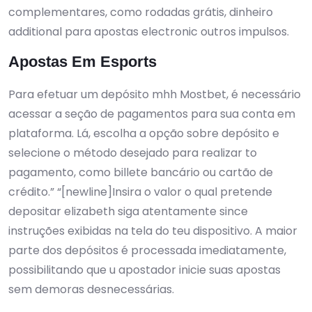
complementares, como rodadas grátis, dinheiro
additional para apostas electronic outros impulsos.
Apostas Em Esports
Para efetuar um depósito mhh Mostbet, é necessário
acessar a seção de pagamentos para sua conta em
plataforma. Lá, escolha a opção sobre depósito e
selecione o método desejado para realizar to
pagamento, como billete bancário ou cartão de
crédito.” “[newline]Insira o valor o qual pretende
depositar elizabeth siga atentamente since
instruções exibidas na tela do teu dispositivo. A maior
parte dos depósitos é processada imediatamente,
possibilitando que u apostador inicie suas apostas
sem demoras desnecessárias.