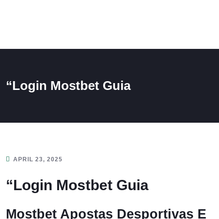
“Login Mostbet Guia
APRIL 23, 2025
“Login Mostbet Guia
Mostbet Apostas Desportivas E