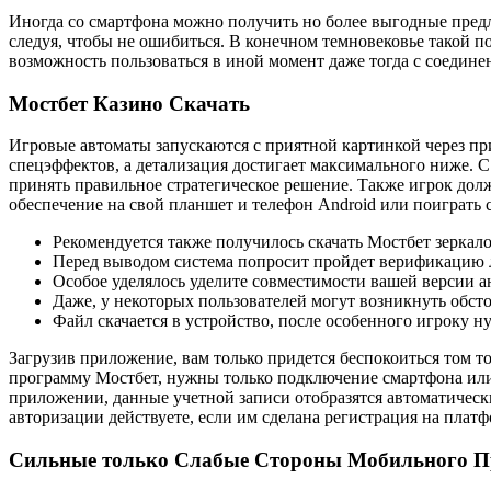
Иногда со смартфона можно получить но более выгодные предл
следуя, чтобы не ошибиться. В конечном темновековье такой п
возможность пользоваться в иной момент даже тогда с соедине
Мостбет Казино Скачать
Игровые автоматы запускаются с приятной картинкой через п
спецэффектов, а детализация достигает максимального ниже. С
принять правильное стратегическое решение. Также игрок дол
обеспечение на свой планшет и телефон Android или поиграть с 
Рекомендуется также получилось скачать Мостбет зеркало
Перед выводом система попросит пройдет верификацию 
Особое уделялось уделите совместимости вашей версии 
Даже, у некоторых пользователей могут возникнуть обсто
Файл скачается в устройство, после особенного игроку н
Загрузив приложение, вам только придется беспокоиться том т
программу Мостбет, нужны только подключение смартфона или п
приложении, данные учетной записи отобразятся автоматически
авторизации действуете, если им сделана регистрация на платф
Сильные только Слабые Стороны Мобильного П