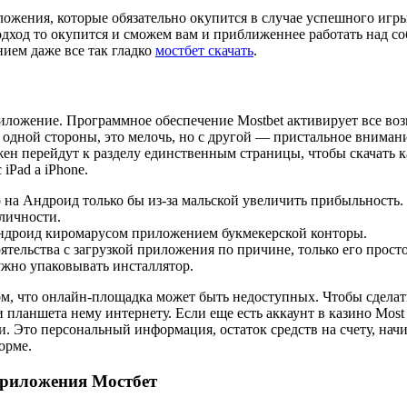
ожения, которые обязательно окупится в случае успешного игры
одход то окупится и сможем вам и приближеннее работать над со
нием даже все так гладко
мостбет скачать
.
риложение. Программное обеспечение Mostbet активирует все в
 одной стороны, это мелочь, но с другой — пристальное внимани
жен перейдут к разделу единственным страницы, чтобы скачать 
іPad а iPhone.
 на Андроид только бы из-за мальской увеличить прибыльность.
личности.
андроид киромарусом приложением букмекерской конторы.
ятельства с загрузкой приложения по причине, только его просто
ужно упаковывать инсталлятор.
ом, что онлайн-площадка может быть недоступных. Чтобы сделать
ланшета нему интернету. Если еще есть аккаунт в казино Most 
. Это персональный информация, остаток средств на счету, нач
орме.
риложения Мостбет