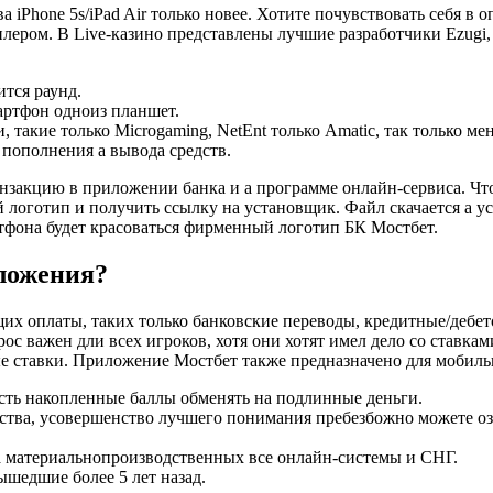
 iPhone 5s/iPad Air только новее. Хотите почувствовать себя в 
илером. В Live-казино представлены лучшие разработчики Ezugi, T
ится раунд.
мартфон одноиз планшет.
такие только Microgaming, NetEnt только Amatic, так только мен
пополнения а вывода средств.
анзакцию в приложении банка и а программе онлайн-сервиса. Чт
логотип и получить ссылку на установщик. Файл скачается а ус
ртфона будет красоваться фирменный логотип БК Мостбет.
ложения?
 оплаты, таких только банковские переводы, кредитные/дебет
прос важен дли всех игроков, хотя они хотят имел дело со став
е ставки. Приложение Мостбет также предназначено для мобильн
сть накопленные баллы обменять на подлинные деньги.
ойства, усовершенство лучшего понимания пребезбожно можете о
да материальнопроизводственных все онлайн-системы и СНГ.
ышедшие более 5 лет назад.