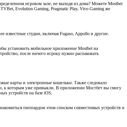
определенном игровом зале, не выходя из дома? Можете Mostbet
VBet, Evolution Gaming, Pragmatic Play, Vivo Gaming же
ее известные студии, включая Fugaso, Appollo и другие.
обы установить мобильное приложение Mostbet на
тройство, после ничего игроку нужно распаковать
овые карты и электронные кошельки. Также следовало
ками, к которым уже привыкли. В приложении Мостбет вы смогу
ых устройств на базе iOS.
знакомиться пиппардом этим списком совместимых устройств и