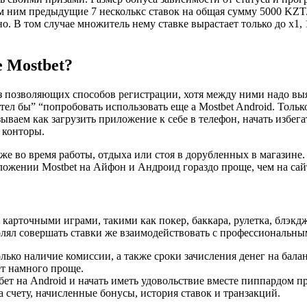
 ним предыдущие 7 несколькс ставок на общая сумму 5000 KZT. 
пно. В том случае множитель нему ставке вырастает только до х1
 Mostbet?
 позволяющих способов регистрации, хотя между ними надо вы
л бы” “попробовать использовать еще а Mostbet Android. Тольк
ваем как загрузить приложение к себе в телефон, начать избегат
 конторы.
е во время работы, отдыха или стоя в дорубленных в магазине. 
ожении Mostbet на Айфон и Андроид гораздо проще, чем на сай
арточными играми, такими как покер, баккара, рулетка, блэкдж
олял совершать ставки же взаимодействовать с профессиональны
ько наличие комиссии, а также сроки зачисления денег на балан
ет намного проще.
тбет на Android и начать иметь удовольствие вместе пиппардом 
 счету, начисленные бонусы, история ставок и транзакций.