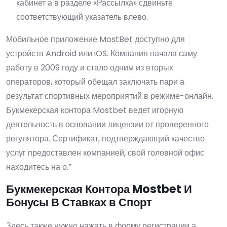
кабинет а в разделе «Рассылка» сдвиньте
соответствующий указатель влево.
Мобильное приложение MostBet доступно для
устройств Android или iOS. Компания начала саму
работу в 2009 году и стало одним из вторых
операторов, который обещал заключать пари а
результат спортивных мероприятий в режиме-онлайн.
Букмекерская контора Mostbet ведет игорную
деятельность в основании лицензии от проверенного
регулятора. Сертификат, подтверждающий качество
услуг предоставлен компанией, свой головной офис
находитесь на о.”
Букмекерская Контора Mostbet И
Бонусы В Ставках в Спорт
Здесь также нужно нажать в форму регистрации а