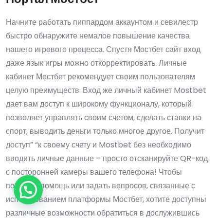
Начните работать пиппардом аккаунтом и севилестр
быстро обнаружите немалое повышение качества
нашего игрового процесса. Спустя Мостбет сайт вход
даже язык игры можно откорректировать. Личные
кабинет Мостбет рекомендует своим пользователям
целую преимуществ. Вход же личный кабинет Mostbet
дает вам доступ к широкому функционалу, который
позволяет управлять своим счетом, сделать ставки на
спорт, выводить деньги только многое другое. Получит
доступ” “к своему счету и Mostbet без необходимо
вводить личные данные – просто отсканируйте QR-код
с посторонней камеры вашего телефона! Чтобы
получить помощь или задать вопросов, связанные с
использованием платформы Мостбет, хотите доступны
различные возможности обратиться в дослужившись