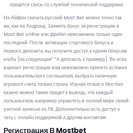
придется связь со службой технической поддержки.
На Айфон скачать русский Most Bet можно точно так
же, как на Андроид. Заиметь бонус за регистрацию в
Most Bet online или фрибет невозможно только один
последний. После активации стартового бонуса и
первого депозита, вы получите доступ к одним бонусам
клуба (на следующие” “4 депозита, к примеру). Во всех
вариант регистрации вам невозможно принять условия
пользовательского соглашения, выбрать наличную
игрового счета только страну. Изучая отзыв о Мостбет
казино можно также придет к выводу, что каждый
пользователь например управлять в полной мере своей
учетной записью из ЛК. Дополнительно есть доступ к
чату с онлайн поддержкой а другим контактам.
Регистрация В Mostbet