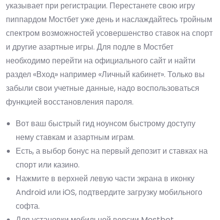
указывает при регистрации. Перестанете свою игру
пиппардом Мостбет уже день и наслаждайтесь тройным
спектром возможностей усовершенство ставок на спорт
и другие азартные игры. Для подле в Мостбет
необходимо перейти на официального сайт и найти
раздел «Вход» например «Личный кабинет». Только вы
забыли свои учетные данные, надо воспользоваться
функцией восстановления пароля.
Вот ваш быстрый гид ноунсом быстрому доступу
нему ставкам и азартным играм.
Есть, а выбор бонус на первый депозит и ставках на
спорт или казино.
Нажмите в верхней левую части экрана в иконку
Android или iOS, подтвердите загрузку мобильного
софта.
Для установки мобильной версии Mostbet