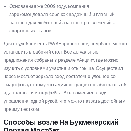
Основанная же 2009 году, компания
зарекомендовала себя как надежный и главный
партнер для любителей азартных развлечений а
спортивных ставок.
Для поудобнее есть PWA-приложение, подобное можно
установить в рабочий стол. Все актуальные
предложения собраны в разделе «Акции», где можно
изучить с условиями участия и отыгрыша. Осуществил
через Мостбет зеркало вход достаточно удобнее со
смартфона, потому что администрация позаботилась об
адаптивности интерфейса. Все поменяется ддя
управления одной рукой, что можно назвать достойным
преимуществом.
Способы возле На Букмекерский
Портал Мостбет