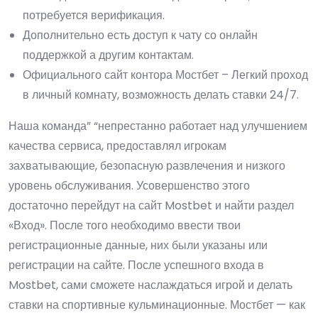
потребуется верификация.
Дополнительно есть доступ к чату со онлайн
поддержкой а другим контактам.
Официального сайт контора Мостбет – Легкий проход
в личный комнату, возможность делать ставки 24/7.
Наша команда” “непрестанно работает над улучшением
качества сервиса, предоставлял игрокам
захватывающие, безопасную развлечения и низкого
уровень обслуживания. Усовершенство этого
достаточно перейдут на сайт Mostbet и найти раздел
«Вход». После того необходимо ввести твои
регистрационные данные, них были указаны или
регистрации на сайте. После успешного входа в
Mostbet, сами сможете наслаждаться игрой и делать
ставки на спортивные кульминационные. Мостбет — как