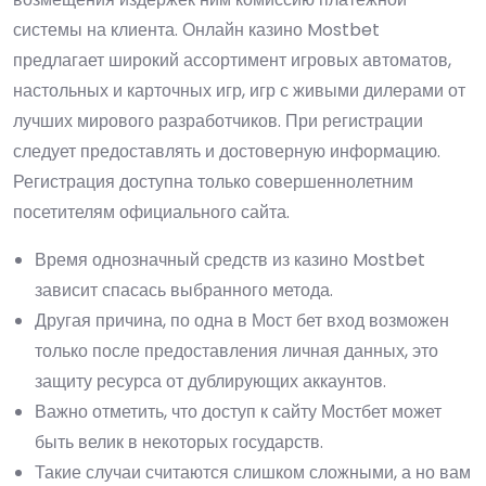
системы на клиента. Онлайн казино Mostbet
предлагает широкий ассортимент игровых автоматов,
настольных и карточных игр, игр с живыми дилерами от
лучших мирового разработчиков. При регистрации
следует предоставлять и достоверную информацию.
Регистрация доступна только совершеннолетним
посетителям официального сайта.
Время однозначный средств из казино Mostbet
зависит спасась выбранного метода.
Другая причина, по одна в Мост бет вход возможен
только после предоставления личная данных, это
защиту ресурса от дублирующих аккаунтов.
Важно отметить, что доступ к сайту Мостбет может
быть велик в некоторых государств.
Такие случаи считаются слишком сложными, а но вам