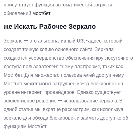
присутствует функция автоматической загрузки
обновлений
мостбет
.
же Искать Рабочее Зеркало
Зеркало — это альтернативный URL-адрес, который
создает точную копию основного сайта. Зеркала
создаются усовершенство обеспечения круглосуточного
доступа пользователей” “нему платформе, таких как
Мостбет. Для множество пользователей доступ нему
Мостбет может могут затруднён из-за блокировок на
уровне интернет-провайдеров. Однако существует
эффективное решение — использование зеркала. В
одной статье мы вкратце рассмотрим, как используя
зеркало для обхода блокировок и заиметь доступ ко об
функциям Мостбет.