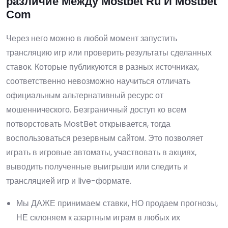
различие Между Mostbet Ru И Mostbet
Com
Через него можно в любой момент запустить
трансляцию игр или проверить результаты сделанных
ставок. Которые публикуются в разных источниках,
соответственно невозможно научиться отличать
официальным альтернативный ресурс от
мошеннического. Безграничный доступ ко всем
потворстовать MostBet открывается, тогда
воспользоваться резервным сайтом. Это позволяет
играть в игровые автоматы, участвовать в акциях,
выводить полученные выигрыши или следить и
трансляцией игр и live-формате.
Мы ДАЖЕ принимаем ставки, НО продаем прогнозы,
НЕ склоняем к азартным играм в любых их