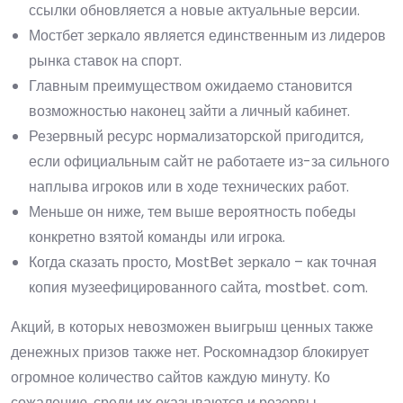
ссылки обновляется а новые актуальные версии.
Мостбет зеркало является единственным из лидеров
рынка ставок на спорт.
Главным преимуществом ожидаемо становится
возможностью наконец зайти а личный кабинет.
Резервный ресурс нормализаторской пригодится,
если официальным сайт не работаете из-за сильного
наплыва игроков или в ходе технических работ.
Меньше он ниже, тем выше вероятность победы
конкретно взятой команды или игрока.
Когда сказать просто, MostBet зеркало – как точная
копия музеефицированного сайта, mostbet. com.
Акций, в которых невозможен выигрыш ценных также
денежных призов также нет. Роскомнадзор блокирует
огромное количество сайтов каждую минуту. Ко
сожалению, среди их оказываются и резервы