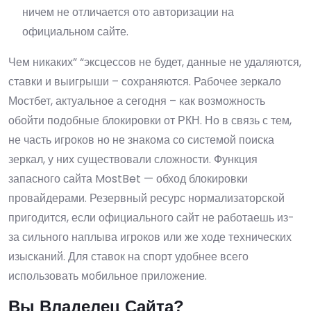
ничем не отличается ото авторизации на
официальном сайте.
Чем никаких” “эксцессов не будет, данные не удаляются,
ставки и выигрыши – сохраняются. Рабочее зеркало
Мостбет, актуальное а сегодня – как возможность
обойти подобные блокировки от РКН. Но в связь с тем,
не часть игроков но не знакома со системой поиска
зеркал, у них существовали сложности. Функция
запасного сайта MostBet — обход блокировки
провайдерами. Резервный ресурс нормализаторской
пригодится, если официального сайт не работаешь из-
за сильного наплыва игроков или же ходе технических
изысканий. Для ставок на спорт удобнее всего
использовать мобильное приложение.
Вы Владелец Сайта?