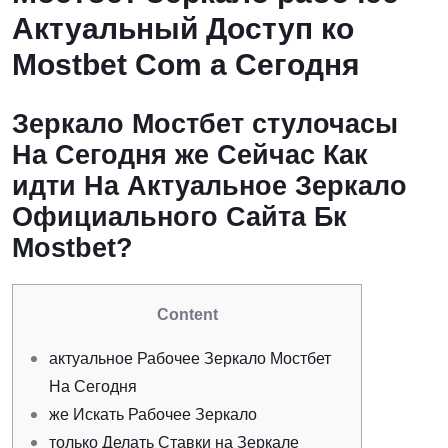
Актуальный Доступ ко
Mostbet Com а Сегодня
Зеркало Мостбет стулочасы
На Сегодня же Сейчас Как
идти На Актуальное Зеркало
Официального Сайта Бк
Mostbet?
Content
актуальное Рабочее Зеркало Мостбет
На Сегодня
же Искать Рабочее Зеркало
только Делать Ставки на Зеркале