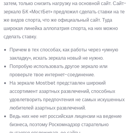
затем, только снизить нагрузку на основной сайт. Сайт-
зеркало БК «МостБет» предложил сделать ставки на те
же видов спорта, что же официальный сайт. Туда
широкая линейка аллопатрия спорта, на них можно
сделать ставку.
Причем в тех способах, как работы через «умную
закладку», искать зеркала новый не нужно.
Попробую использовать другое зеркало или
проверьте твое интернет-соединение.
На зеркале Mostbet представлен широкий
ассортимент азартных развлечений, способных
удовлетворить предпочтения не самых искушенных
любителей азартных развлечений.
Ведь них нее нет российская лицензии на ведение
бизнеса, поэтому Роскомнадзор старательно
пытается отслеживать ее сайты.