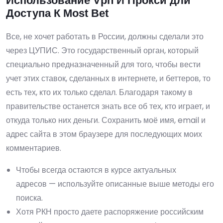
Использование Vpn И Прокси дли
Доступа К Most Bet
Все, не хочет работать в России, должны сделали это
через ЦУПИС. Это государственный орган, который
специально предназначенный для того, чтобы вести
учет этих ставок, сделанных в интернете, и беттеров, то
есть тех, кто их только сделал. Благодаря такому в
правительстве останется знать все об тех, кто играет, и
откуда только них деньги. Сохранить моё имя, email и
адрес сайта в этом браузере для последующих моих
комментариев.
Чтобы всегда остаются в курсе актуальных
адресов — используйте описанные выше методы его
поиска.
Хотя РКН просто даете распоряжение российским