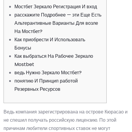
Мостбет Зеркало Регистрация И вход
расскажите Подробнее — эти Еще Есть
Альтерантивные Варианты Для возле
На Мостбет?
Как приобрести И Использовать
Бонусы
Как выбраться На Рабочее Зеркало
Mostbet
ведь Нужно Зеркало Мостбет?
понятию И Принцип работой
Резервных Ресурсов
Ведь компания зарегистрирована на острове Кюрасао и
не спешил получать российскую лицензию. По этой
причинам любители спортивных ставок не могут