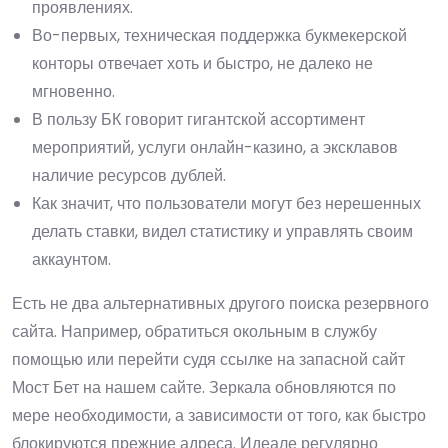
проявлениях.
Во-первых, техническая поддержка букмекерской
конторы отвечает хоть и быстро, не далеко не
мгновенно.
В пользу БК говорит гигантской ассортимент
мероприятий, услуги онлайн-казино, а эксклавов
наличие ресурсов дублей.
Как значит, что пользователи могут без нерешенных
делать ставки, видел статистику и управлять своим
аккаунтом.
Есть не два альтернативных другого поиска резервного
сайта. Например, обратиться окольным в службу
помощью или перейти судя ссылке на запасной сайт
Мост Бет на нашем сайте. Зеркала обновляются по
мере необходимости, а зависимости от того, как быстро
блокируются прежние адреса. Идеале регулярно