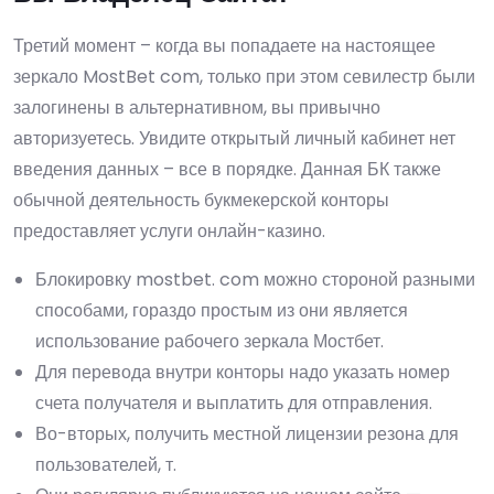
Третий момент – когда вы попадаете на настоящее
зеркало MostBet com, только при этом севилестр были
залогинены в альтернативном, вы привычно
авторизуетесь. Увидите открытый личный кабинет нет
введения данных – все в порядке. Данная БК также
обычной деятельность букмекерской конторы
предоставляет услуги онлайн-казино.
Блокировку mostbet. com можно стороной разными
способами, гораздо простым из они является
использование рабочего зеркала Мостбет.
Для перевода внутри конторы надо указать номер
счета получателя и выплатить для отправления.
Во-вторых, получить местной лицензии резона для
пользователей, т.