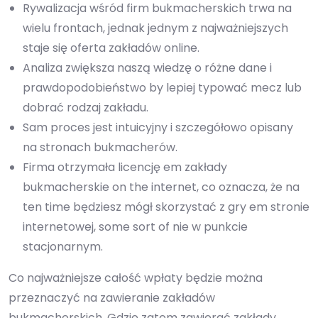
Rywalizacja wśród firm bukmacherskich trwa na
wielu frontach, jednak jednym z najważniejszych
staje się oferta zakładów online.
Analiza zwiększa naszą wiedzę o różne dane i
prawdopodobieństwo by lepiej typować mecz lub
dobrać rodzaj zakładu.
Sam proces jest intuicyjny i szczegółowo opisany
na stronach bukmacherów.
Firma otrzymała licencję em zakłady
bukmacherskie on the internet, co oznacza, że na
ten time będziesz mógł skorzystać z gry em stronie
internetowej, some sort of nie w punkcie
stacjonarnym.
Co najważniejsze całość wpłaty będzie można
przeznaczyć na zawieranie zakładów
bukmacherskich. Gdzie zatem zawierać zakłady