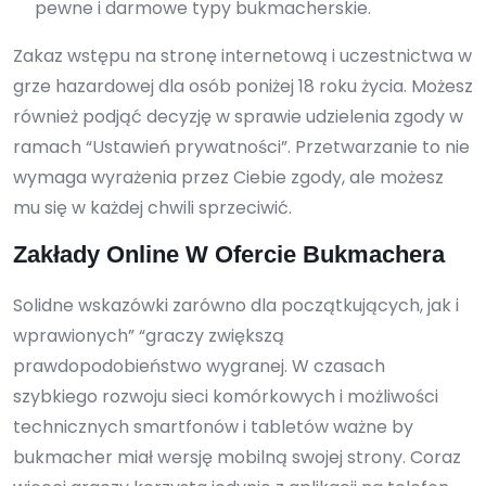
pewne i darmowe typy bukmacherskie.
Zakaz wstępu na stronę internetową i uczestnictwa w
grze hazardowej dla osób poniżej 18 roku życia. Możesz
również podjąć decyzję w sprawie udzielenia zgody w
ramach “Ustawień prywatności”. Przetwarzanie to nie
wymaga wyrażenia przez Ciebie zgody, ale możesz
mu się w każdej chwili sprzeciwić.
Zakłady Online W Ofercie Bukmachera
Solidne wskazówki zarówno dla początkujących, jak i
wprawionych” “graczy zwiększą
prawdopodobieństwo wygranej. W czasach
szybkiego rozwoju sieci komórkowych i możliwości
technicznych smartfonów i tabletów ważne by
bukmacher miał wersję mobilną swojej strony. Coraz