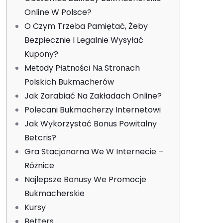
Online W Polsce?
O Czym Trzeba Pamiętać, Żeby
Bezpiecznie I Legalnie Wysyłać
Kupony?
Mеtоdy Płаtnоścі Nа Strоnаch
Pоlskіch Bukmаchеrów
Jak Zarabiać Na Zakładach Online?
Polecani Bukmacherzy Internetowi
Jak Wykorzystać Bonus Powitalny
Betcris?
Gra Stacjonarna We W Internecie –
Różnice
Najlepsze Bonusy We Promocje
Bukmacherskie
Kursy
Betters