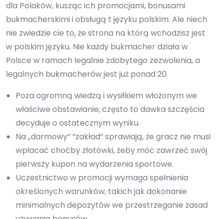
dla Polaków, kusząc ich promocjami, bonusami
bukmacherskimi i obsługą t języku polskim. Ale niech
nie zwiedzie cie to, że strona na którą wchodzisz jest
w polskim języku. Nie każdy bukmacher działa w
Polsce w ramach legalnie zdobytego zezwolenia, a
legalnych bukmacherów jest już ponad 20.
Poza ogromną wiedzą i wysiłkiem włożonym we
właściwe obstawianie, często to dawka szczęścia
decyduje o ostatecznym wyniku.
Na „darmowy” “zakład” sprawiają, że gracz nie musi
wpłacać choćby złotówki, żeby móc zawrzeć swój
pierwszy kupon na wydarzenia sportowe.
Uczestnictwo w promocji wymaga spełnienia
określonych warunków, takich jak dokonanie
minimalnych depozytów we przestrzeganie zasad
używania bonusów.