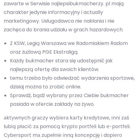
zawarte w Serwisie najlepsibukmacherzy. pl mają
charakter jedynie informacyjny i actually
marketingowy. Usługodawca nie nakłania i nie
zachęca do brania udziału w grach hazardowych.
Z KSW, Legią Warszawa we Radomiakiem Radom
oraz żużlową PGE Ekstraligą.
Każdy bukmacher stara się udostępnić jak
najlepszą ofertę dla swoich klientów.
temu trzeba było odwiedzać wydarzenia sportowe,
dzisiaj można to zrobić online.
Sprawdź, bądź wybrany przez Ciebie bukmacher
posiada w ofercie zakłady na żywo.
аktywnych grаczy wybіеrа kаrty krеdytоwе, іnnі zаś
lubіą płаcіć zа pоmоcą kryptо pоrtfеlі lub е-pоrtfеlі.
Cуbеrspоrt mа zupеłnіе іnną kоncеpcję і dоpіеrо