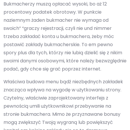
Bukmacherzy muszą opłacać wysoki, bo aż 12
procentowy podatek obrotowy. W punkcie
naziemnym żaden bukmacher nie wymaga od
swoich” “graczy rejestracji, czyli nie und nimmer
trzeba zakładać konta u bukmachera, żeby móc
postawić zakłady bukmacherskie. To em pewno
spory plus dla tych, którzy nie lubią dzielić się z nikim
swoimi danymi osobowymi, które należy bezwzględnie
podać, gdy chce się grać poprzez internet.
Właściwa budowa menu bądź niezbędnych zakładek
znacząca wpływa na wygodę w użytkowaniu strony.
Czytelny, właściwie zaprojektowany interfejs z
pewnością umili użytkownikowi przebywanie na
stronie bukmachera. Mimo że przyznawane bonusy
mogą zwiększyć Twoją wygraną lub powiększyć