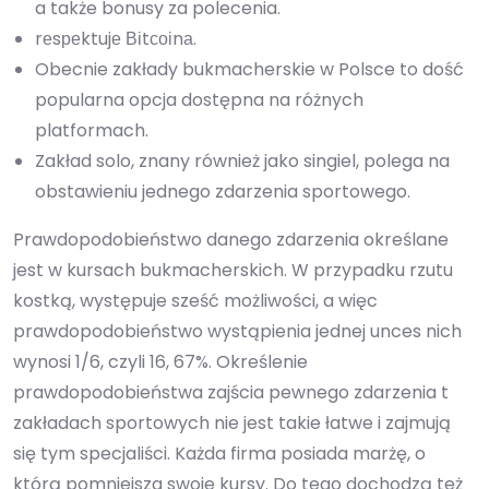
a także bonusy za polecenia.
rеsреktujе Віtсоіnа.
Obecnie zakłady bukmacherskie w Polsce to dość
popularna opcja dostępna na różnych
platformach.
Zakład solo, znany również jako singiel, polega na
obstawieniu jednego zdarzenia sportowego.
Prawdopodobieństwo danego zdarzenia określane
jest w kursach bukmacherskich. W przypadku rzutu
kostką, występuje sześć możliwości, a więc
prawdopodobieństwo wystąpienia jednej unces nich
wynosi 1/6, czyli 16, 67%. Określenie
prawdopodobieństwa zajścia pewnego zdarzenia t
zakładach sportowych nie jest takie łatwe i zajmują
się tym specjaliści. Każda firma posiada marżę, o
którą pomniejsza swoje kursy. Do tego dochodzą też