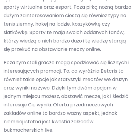
sporty wirtualne oraz esport. Poza piłką nożną bardzo
dużym zainteresowaniem cieszą się również typy na
tenis ziemny, hokej na lodzie, koszykówkę czy
siatkówkę. Sporty te mają swoich oddanych fanów,
którzy wiedzą o nich bardzo dużo i tę wiedzę starają
się przekuć na obstawianie meczy online.
Poza tym stali gracze mogą spodziewać się licznych i
interesujących promocji. To, co wyróżnia Betcris to
również takie opcje jak statystyki meczów we drużyn
oraz wyniki na żywo. Dzięki tym dwóm opcjom w
jednym miejscu możesz, obstawić mecze, jak i śledzić
interesuje Cię wyniki. Oferta przedmeczowych
zakładów online to bardzo ważny aspekt, jednak
niemniej istotna jest kwestia zakładów
bukmacherskich live.