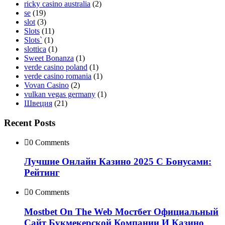
ricky casino australia
(2)
se
(19)
slot
(3)
Slots
(11)
Slots`
(1)
slottica
(1)
Sweet Bonanza
(1)
verde casino poland
(1)
verde casino romania
(1)
Vovan Casino
(2)
vulkan vegas germany
(1)
Швеция
(21)
Recent Posts
0 Comments
Лучшие Онлайн Казино 2025 С Бонусами:
Рейтинг
0 Comments
Mostbet On The Web Мостбет Официальный
Сайт Букмекерской Компании И Казино