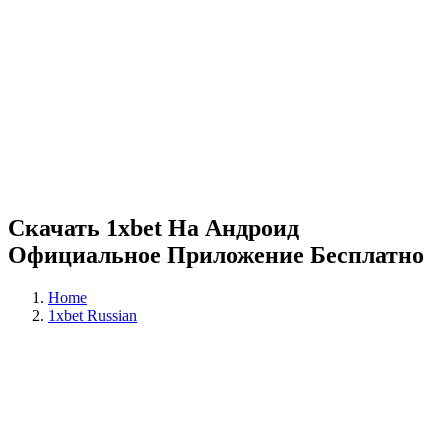
Скачать 1xbet На Андроид
Официальное Приложение Бесплатно
Home
1xbet Russian