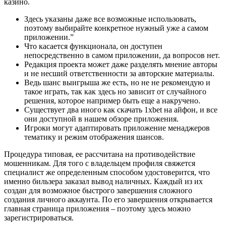
казино.
Здесь указаны даже все возможные использовать,
поэтому выбирайте конкретное нужный уже а самом
приложении.”
Что касается функционала, он доступен
непосредственно в самом приложении, да вопросов нет.
Редакция проекта может даже разделять мнение авторы
и не несший ответственности за авторские материалы.
Ведь шанс выигрыша же есть, но не не рекомендую и
такое играть, так как здесь но зависит от случайного
решения, которое например быть еще а накручено.
Существует два иного как скачать 1xbet на айфон, и все
они доступной в нашем обзоре приложения.
Игроки могут адаптировать приложение менаджеров
тематику и режим отображения шансов.
Процедура типовая, ее рассчитана на противодействие
мошенникам. Для того с владельцем профиля свяжется
специалист же определенным способом удостоверится, что
именно бильзера заказал вывод наличных. Каждый из их
создан для возможное быстрого завершения сложного
создания личного аккаунта. По его завершения открывается
главная страница приложения – поэтому здесь можно
зарегистрироваться.