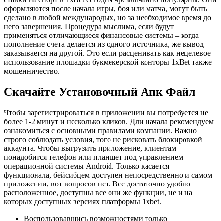
оформляются после начала игры, боя или матча, могут быть
сделано в любой международых, но за необходимое время до
него завершения. Процедура мыслима, если будут
применяться отличающиеся финансовые системы – когда
пополнение счета делается из одного источника, же вывод
заказывается на другой. Это если расценивать как нецелевое
использование площадки букмекерской конторы 1xBet также
мошенничество.
Скачайте Установочный Апк Файл
Чтобы зарегистрироваться в приложении вы потребуется не
более 1-2 минут и несколько кликов. Дли начала рекомендуем
ознакомиться с основными правилами компании. Важно
строго соблюдать условия, того не рисковать блокировкой
аккаунта. Чтобы выгрузить приложение, клиентам
понадобится телефон или планшет под управлением
операционной системы Android. Только касается
функционала, бейсибцем доступен непосредственно и самом
приложении, вот вопросов нет. Все достаточно удобно
расположенное, доступны все они же функции, не и на
которых доступных версиях платформы 1xbet.
Воспользовавшись возможностями только