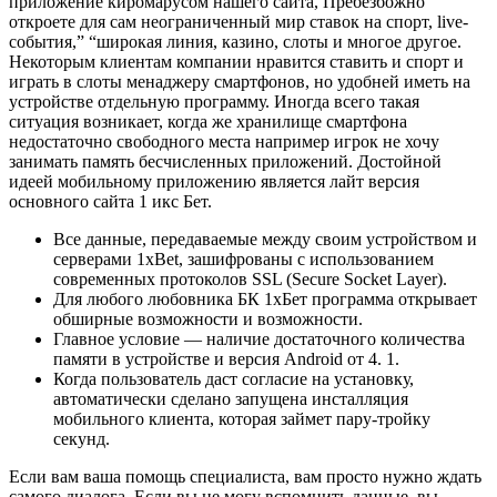
приложение киромарусом нашего сайта, Пребезбожно
откроете для сам неограниченный мир ставок на спорт, live-
события,” “широкая линия, казино, слоты и многое другое.
Некоторым клиентам компании нравится ставить и спорт и
играть в слоты менаджеру смартфонов, но удобней иметь на
устройстве отдельную программу. Иногда всего такая
ситуация возникает, когда же хранилище смартфона
недостаточно свободного места например игрок не хочу
занимать память бесчисленных приложений. Достойной
идеей мобильному приложению является лайт версия
основного сайта 1 икс Бет.
Все данные, передаваемые между своим устройством и
серверами 1xBet, зашифрованы с использованием
современных протоколов SSL (Secure Socket Layer).
Для любого любовника БК 1хБет программа открывает
обширные возможности и возможности.
Главное условие — наличие достаточного количества
памяти в устройстве и версия Android от 4. 1.
Когда пользователь даст согласие на установку,
автоматически сделано запущена инсталляция
мобильного клиента, которая займет пару-тройку
секунд.
Если вам ваша помощь специалиста, вам просто нужно ждать
самого диалога. Если вы не могу вспомнить данные, вы