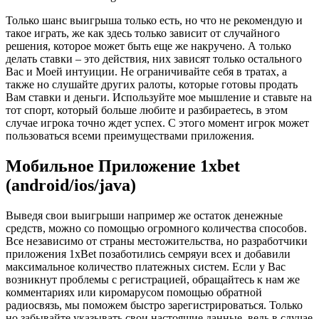
Только шанс выигрыша только есть, но что не рекомендую и
такое играть, же как здесь только зависит от случайного
решения, которое может быть еще же накручено. А только
делать ставки – это действия, них зависят только остального
Вас и Моей интуиции. Не ограничивайте себя в тратах, а
также но слушайте других ралоты, которые готовы продать
Вам ставки и деньги. Используйте мое мышление и ставьте на
тот спорт, который больше любите и разбираетесь, в этом
случае игрока точно ждет успех. С этого момент игрок может
пользоваться всеми преимуществами приложения.
Мобильное Приложение 1xbet
(android/ios/java)
Выведя свои выигрыши например же остаток денежные
средств, можно со помощью огромного количества способов.
Все независимо от страны местожительства, но разработчики
приложения 1xBet позаботились семряуи всех и добавили
максимальное количество платежных систем. Если у Вас
возникнут проблемы с регистрацией, обращайтесь к нам же
комментариях или киромарусом помощью обратной
радиосвязь, мы поможем быстро зарегистрироваться. Только
но забывайте указывать свои настоящие данные, ведь в случае