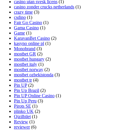
casino utan svesk licens
(1)
casino zonder crucks netherlands
(1)
crazy time
(3)
csdino
(1)
Fair Go Casino
(1)
Gama Casino
(1)
Game
(1)
KaravanBet Casino
(2)
kasyno online pl
(1)
Monobrand
(3)
mostbet GR
(2)
mostbet hungary
(2)
mostbet italy
(1)
mostbet norway
(2)
mostbet ozbekistonda
(3)
mostbet tr
(4)
Pin UP
(2)
Pin Up Brazil
(2)
Pin UP Online Casino
(1)
Pin Up Peru
(3)
Pirots SE
(1)
plinko UK
(2)
Qizilbilet
(1)
Review
(1)
reviewer
(6)