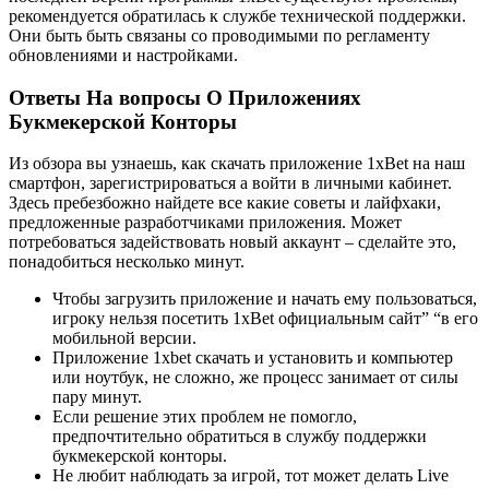
рекомендуется обратилась к службе технической поддержки.
Они быть быть связаны со проводимыми по регламенту
обновлениями и настройками.
Ответы На вопросы О Приложениях
Букмекерской Конторы
Из обзора вы узнаешь, как скачать приложение 1xBet на наш
смартфон, зарегистрироваться а войти в личными кабинет.
Здесь пребезбожно найдете все какие советы и лайфхаки,
предложенные разработчиками приложения. Может
потребоваться задействовать новый аккаунт – сделайте это,
понадобиться несколько минут.
Чтобы загрузить приложение и начать ему пользоваться,
игроку нельзя посетить 1xBet официальным сайт” “в его
мобильной версии.
Приложение 1xbet скачать и установить и компьютер
или ноутбук, не сложно, же процесс занимает от силы
пару минут.
Если решение этих проблем не помогло,
предпочтительно обратиться в службу поддержки
букмекерской конторы.
Не любит наблюдать за игрой, тот может делать Live