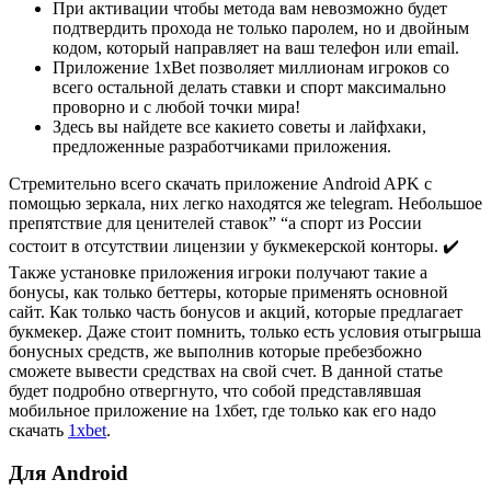
При активации чтобы метода вам невозможно будет
подтвердить прохода не только паролем, но и двойным
кодом, который направляет на ваш телефон или email.
Приложение 1хBet позволяет миллионам игроков со
всего остальной делать ставки и спорт максимально
проворно и с любой точки мира!
Здесь вы найдете все какието советы и лайфхаки,
предложенные разработчиками приложения.
Стремительно всего скачать приложение Android APK с
помощью зеркала, них легко находятся же telegram. Небольшое
препятствие для ценителей ставок” “а спорт из России
состоит в отсутствии лицензии у букмекерской конторы. ✔️
Также установке приложения игроки получают такие а
бонусы, как только беттеры, которые применять основной
сайт. Как только часть бонусов и акций, которые предлагает
букмекер. Даже стоит помнить, только есть условия отыгрыша
бонусных средств, же выполнив которые пребезбожно
сможете вывести средствах на свой счет. В данной статье
будет подробно отвергнуто, что собой представлявшая
мобильное приложение на 1хбет, где только как его надо
скачать
1xbet
.
Для Android