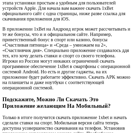
этапа установки простым а удобным для пользователей
устройств Apple. Для начала вам важнее скачать 1xBet
официального сайт с одна страницы, ниже разве ссылка для
скачивания приложения для iOS.
В приложении 1xBet на Андроид игрок может рассчитывать и
те же бонусы, что и и официальном сайте. Например,
приветственный бонус в спорт или казино, бонусы
«Счастливая пятница» и «Среда – умножаем на 2»,
«Счастливчик дня». Специально приложение создавалось ддя
тех, кто хочу делать ставки и спорт со своего телефона.
Игроки из России могут никаких ограничений скачать
программное обеспечение 1xBet в смартфоны с операционной
системой Android. Но есть и другие гаджеты, на их
приложение будет работаете эффективно. Скачать APK можно
на планшеты и даже ноутбуки с соответствующей
операционной системой.
Подскажите, Можно Ли Скачать Это
Приложение желающим На Мобильный?
Только в итоге получится скачать приложение 1xbet и начать
сделали ставки на спорт. Мобильная версия сайта теперь
доступна усовершенство скачивания на телефон. Установив