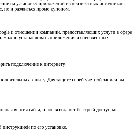
шение на установку приложений из неизвестных источников.
ус, но и разжиться промо купоном.
Google и отношении компаний, предоставляющих услуги в сфере
ство можно устанавливать приложения из неизвестных
ерить подключение к интернету.
ополнительных защиту. Для защите своей учетной записи вы
полная версия сайта, плюс всегда нет быстрый доступ ко
 инструкцией по его установке.