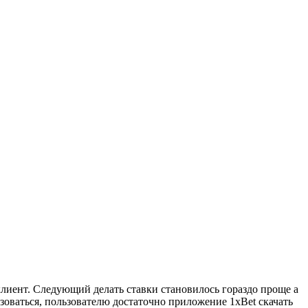
лиент. Следующий делать ставки становилось гораздо проще а
зоваться, пользователю достаточно приложение 1xBet скачать