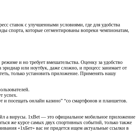
есс ставок с улучшенными условиями, где для удобства
 виды спорта, которые сегментированы вопреки чемпионатам,
 режиме и но требует вмешательства. Оценку за удобство
а эридиар или ноутбук, даже сложно, и процесс занимает от
теть, только установить приложение. Применять нашу
ользователей.
т успех.
рт и посещать онлайн казино” “со смартфонов и планшетов.
айл а вирусы. 1xBet — это официальное мобильное приложение
аться же курсе самых двух спортивных событий, только также
ачивания «1хБет» вас не придется ищем актуальные ссылки в