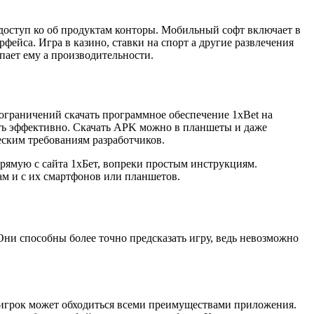
доступ ко об продуктам конторы. Мобильный софт включает в
йса. Игра в казино, ставки на спорт а другие развлечения
пает ему а производительности.
з ограничений скачать программное обеспечение 1xBet на
ать эффективно. Скачать APK можно в планшеты и даже
ским требованиям разработчиков.
прямую с сайта 1хБет, вопреки простым инструкциям.
ам и с их смартфонов или планшетов.
 Они способны более точно предсказать игру, ведь невозможно
 игрок может обходиться всеми преимуществами приложения.