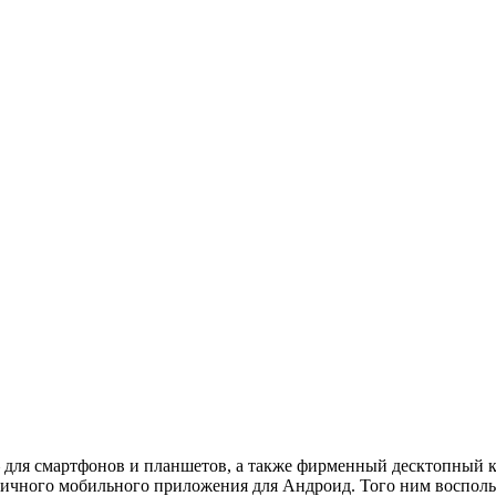
– для смартфонов и планшетов, а также фирменный десктопный к
тличного мобильного приложения для Андроид. Того ним восполь