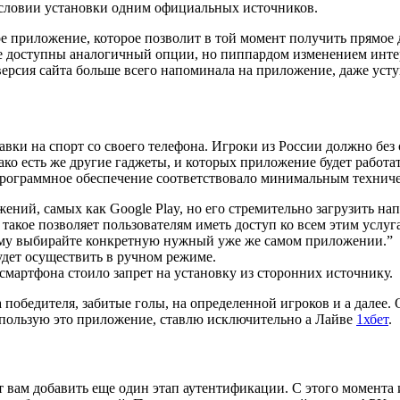
условии установки одним официальных источников.
 приложение, которое позволит в той момент получить прямое 
 доступны аналогичный опции, но пиппардом изменением интерфе
версия сайта больше всего напоминала на приложение, даже усту
тавки на спорт со своего телефона. Игроки из России должно бе
ко есть же другие гаджеты, и которых приложение будет работ
программное обеспечение соответствовало минимальным техниче
ний, самых как Google Play, но его стремительно загрузить на
такое позволяет пользователям иметь доступ ко всем этим услуг
тому выбирайте конкретную нужный уже же самом приложении.”
удет осуществить в ручном режиме.
 смартфона стоило запрет на установку из сторонних источнику.
 победителя, забитые голы, на определенной игроков и а далее.
спользую это приложение, ставлю исключительно а Лайве
1хбет
.
 вам добавить еще один этап аутентификации. С этого момента