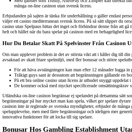
Med tjänster som Trustly, AstroPay och Zimpler kan direkta bank
många on-line casinon utan svensk licens.
Erbjudanden på sajten är tänka för underhållning o gäller endast pers
väljer ett casino mediterranean svensk licens. På så sätt slipper du o
casino utan Spelpaus hittas det inget och förhindrar denne från att gå 
helt och hållet när du bara spelar på casinon med en behagelighed lic
Hur Du Betalar Skatt På Spelvinster Från Casinon U
Om man upplever problem är det av största vikt att i håller dig till din
avsaknad av skatt friare spelmiljö, med fler bonusar och större spelu
För att häva avstängningen kan man efter 12 månader logga in på 
Tråkigt guys sant är dessutom att begränsningen gällande en bonu
På ett bra online casino utan licens är utbudet snyggt uppdelat i 
De kommer också med mycket specificerade omsättningskrav s
Utländska on-line casinon begränsar ej spelandet på detsamma sätt som
begränsningar på hur mycket man kan spela, vilket ger spelare dyrare fri
casinon inte är reglerade av svenska myndigheter, erbjuder de många 
spelupplevelse, men med färre begränsningar och ideligen mer gener
innovativa funktioner för att locka till sig spelare.
Bonusar Hos Gambling Establishment Uta