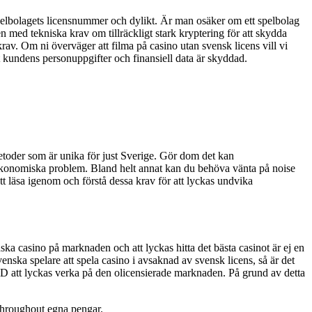
 spelbolagets licensnummer och dylikt. Är man osäker om ett spelbolag
 med tekniska krav om tillräckligt stark kryptering för att skydda
rav. Om ni överväger att filma på casino utan svensk licens vill vi
tt kundens personuppgifter och finansiell data är skyddad.
etoder som är unika för just Sverige. Gör dom det kan
r ekonomiska problem. Bland helt annat kan du behöva vänta på noise
tt läsa igenom och förstå dessa krav för att lyckas undvika
dska casino på marknaden och att lyckas hitta det bästa casinot är ej en
venska spelare att spela casino i avsaknad av svensk licens, så är det
ID att lyckas verka på den olicensierade marknaden. På grund av detta
 throughout egna pengar.