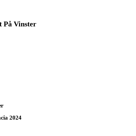
t På Vinster
er
ncia 2024