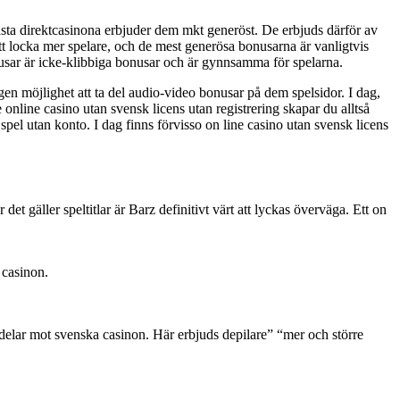
ästa direktcasinona erbjuder dem mkt generöst. De erbjuds därför av
att locka mer spelare, och de mest generösa bonusarna är vanligtvis
nusar är icke-klibbiga bonusar och är gynnsamma för spelarna.
gen möjlighet att ta del audio-video bonusar på dem spelsidor. I dag,
e online casino utan svensk licens utan registrering skapar du alltså
 spel utan konto. I dag finns förvisso on line casino utan svensk licens
t gäller speltitlar är Barz definitivt värt att lyckas överväga. Ett on
 casinon.
ördelar mot svenska casinon. Här erbjuds depilare” “mer och större