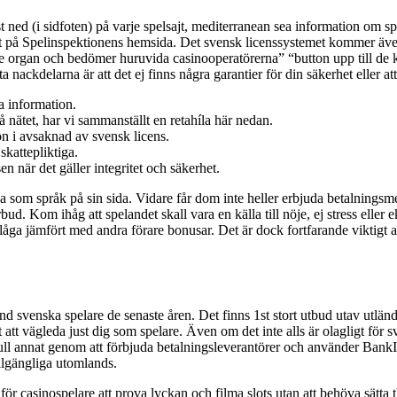
st ned (i sidfoten) på varje spelsajt, mediterranean sea information om
ret på Spelinspektionens hemsida. Det svensk licenssystemet kommer även
de organ och bedömer huruvida casinooperatörerna” “button upp till de k
nackdelarna är att det ej finns några garantier för din säkerhet eller a
ta information.
å nätet, har vi sammanställt en retahíla här nedan.
on i avsaknad av svensk licens.
kattepliktiga.
 när det gäller integritet och säkerhet.
a som språk på sin sida. Vidare får dom inte heller erbjuda betalningsm
d. Kom ihåg att spelandet skall vara en källa till nöje, ej stress elle
låga jämfört med andra förare bonusar. Det är dock fortfarande viktigt a
and svenska spelare de senaste åren. Det finns 1st stort utbud utav utlän
att vägleda just dig som spelare. Även om det inte alls är olagligt för s
dull annat genom att förbjuda betalningsleverantörer och använder Bank
llgängliga utomlands.
för casinospelare att prova lyckan och filma slots utan att behöva sätta