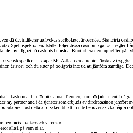
n även då det indikerar att lyckas spelbolaget är oseriöst. Skattefria cas
as utav Spelinspektionen. Istället följer dessa casinon lagar och regler 
rdande myndighet på casinots hemsida. Kontrollera dem uppgifter på livi
ar svensk spellicens, skapar MGA-licensen durante känsla av trygghet på
 är stort, och du sitter på troligtvis inte tid att jämföra samtliga. Det 
bba” “kasinon är här för att stanna. Trenden, som började scientif några 
 my partner and i de tjänster som erbjuds av direktkasinon jämfört med 
t populärare. Just detta är orsaken till att ni inte behöver skicka några 
 om hemmets insatser och summan
eror alltså på vem ni är.