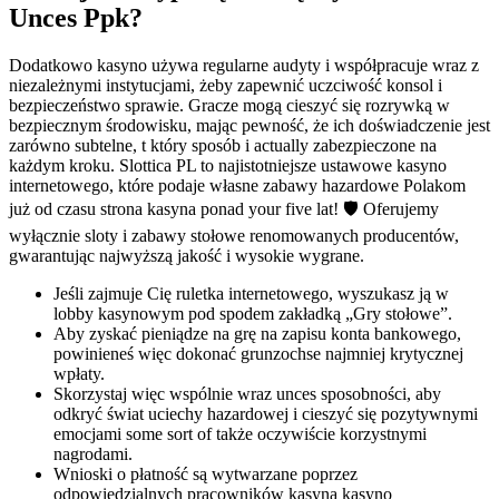
Unces Ppk?
Dodatkowo kasyno używa regularne audyty i współpracuje wraz z
niezależnymi instytucjami, żeby zapewnić uczciwość konsol i
bezpieczeństwo sprawie. Gracze mogą cieszyć się rozrywką w
bezpiecznym środowisku, mając pewność, że ich doświadczenie jest
zarówno subtelne, t który sposób i actually zabezpieczone na
każdym kroku. Slottica PL to najistotniejsze ustawowe kasyno
internetowego, które podaje własne zabawy hazardowe Polakom
już od czasu strona kasyna ponad your five lat! 🛡️ Oferujemy
wyłącznie sloty i zabawy stołowe renomowanych producentów,
gwarantując najwyższą jakość i wysokie wygrane.
Jeśli zajmuje Cię ruletka internetowego, wyszukasz ją w
lobby kasynowym pod spodem zakładką „Gry stołowe”.
Aby zyskać pieniądze na grę na zapisu konta bankowego,
powinieneś więc dokonać grunzochse najmniej krytycznej
wpłaty.
Skorzystaj więc wspólnie wraz unces sposobności, aby
odkryć świat uciechy hazardowej i cieszyć się pozytywnymi
emocjami some sort of także oczywiście korzystnymi
nagrodami.
Wnioski o płatność są wytwarzane poprzez
odpowiedzialnych pracowników kasyna kasyno