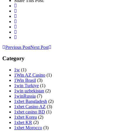
Share This Post:
Previous Post
Next Post
Category
1w
(1)
1Win AZ Casino
(1)
1Win Brasil
(3)
1win Turkiye
(1)
1win uzbekistan
(2)
1winRussia
(7)
1xbet Bangladesh
(2)
1xbet Casino AZ
(3)
1xbet casino BD
(1)
1xbet Korea
(2)
1xbet KR
(2)
1xbet Morocco
(3)