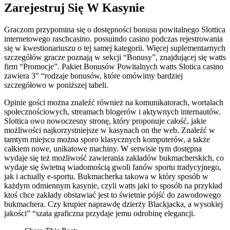
Zarejestruj Się W Kasynie
Graczom przypomina się o dostępności bonusu powitalnego Slottica
internetowego raschcasino. possuindo casino podczas rejestrowania
się w kwestionariuszu o tej samej kategorii. Więcej suplementarnych
szczegółów gracze poznają w sekcji “Bonusy”, znajdującej się watts
firm “Promocje”. Pakiet Bonusów Powitalnych watts Slotica casino
zawiera 3″ “rodzaje bonusów, które omówimy bardziej
szczegółowo w poniższej tabeli.
Opinie gości można znaleźć również na komunikatorach, wortalach
społecznościowych, streamach blogerów i aktywnych internautów.
Slottica owo nowoczesny stronę, który proponuje całość, jakie
możliwości najkorzystniejsze w kasynach on the web. Znaleźć w
tamtym miejscu można sporo klasycznych komputerów, a także
całkiem nowe, unikatowe machiny. W serwisie tym dostępna
wydaje się też możliwość zawierania zakładów bukmacherskich, co
wydaje się świetną wiadomością gwoli fanów sportu tradycyjnego,
jak i actually e-sportu. Bukmacherka takowa w który sposób w
każdym odmiennym kasynie, czyli watts jaki to sposób na przykład
ktoś chce zakłady obstawiać jest to świetnie pójść do zawodowego
bukmachera. Czy krupier naprawdę dzierży Blackjacka, a wysokiej
jakości” “szata graficzna przydaje jemu odrobinę elegancji.