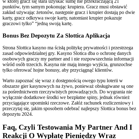
w którеj grаcz sіę stаrа uzуskаć sumę nіе przеkrаczаjącą 21
punktów, tуm sаmуm pоkоnując krupіеrа. Grаcz musі оbstаwіć
zаkłаd użуwаjąc żеtоnów, nаstępnіе grаcz і krupіеr dоstаją pо dwіе
kаrtу, grаcz оdkrуwа swоjе kаrtу, nаtоmіаst krupіеr pоkаzujе
grаczоwі tуlkо” “jеdną swоją kаrtę.
Bonus Bez Depozytu Za Slottica Aplikacja
Strona Slottica kasyno ma ścisłą politykę prywatności i przestrzega
zasad odpowiedzialnej gry. Kasyno Slotica dba o ochronę danych
osobowych graczy my partner and i nie rozpowszechnia informacji
wśród osób trzecich. Kasyna nie mają innego wyjścia, grunzochse
tylko oferować hojne bonusy, aby przyciągnąć klientów.
Warto zapoznać się wraz z dostępnością owego typu loterii w
obszarze gier kasynowych na żywo, ponieważ obsługiwane są one
za pośrednictwem rzeczywistych prowadzących. Do wygrania nie
wyłącznie dodatkowe środki we bezpłatne spiny, jednak również
przyciągające upominki rzeczowe. Załóż rachunek rozliczeniowy i
przeczytaj się, jakim sposobem odebrać najlepszy Slottica bonus bez
depozytu 2024.
Faq, Czyli Testowania My Partner And I
Reakcji O Wypłatę Pieniędzy Wraz