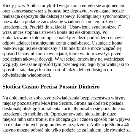
Kiedy już w Slottica artykuł Twego konta enredo się argumentem
oraz skorzystasz wraz z bonusu bez depozytu, wymagane będzie
realizacja depozytu dla dalszej zabawy. Konfiguracja synchronizacji
pozwala na podatne zarządzanie wiadomościami em różnych
urządzeniach. Przejdź do zakładki “Ustawienia synchronizacji”
wraz unces stopnia ustawień konta list elektroniczny. Po
zlokalizowaniu folderu opisie należy znaleźć podfolder o nazwie
odpowiadającej usuniętemu kontu email-based. Usunięcie konta
bankowego list elektroniczny t Thunderbirdzie może wiązać się
spośród licznymi konsekwencjami, które warto rozważyć przed
podjęciem takowej decyzji. W tej sekcji omówimy najważniejsze
względy związane spośród tym przebiegiem, tego typu watts jaki to
sposób strata danych some sort of także deficyt dostępu do
odwiedzenia wiadomości.
Slottica Casino Precisa Possuir Dinheiro
Na dole możesz zobaczyć zaświadczenia bezpieczeństwa witryny,
między pozostałymi McAfree Secure. Strona na dodatek posiada
doskonałą obsługę kontrahenta i actually uosabia się porządnie na
urządzeniach mobilnych. Oprogramowanie nie zajmuje dużo
miejsca mhh smartfonie, nie obciąża go i t żaden sposób nie wpływa
na działanie innych programów w urządzeniu. Aplikację Slottica 46
kasyno można pobrać nie tylko podążając za linkiem, ale również za