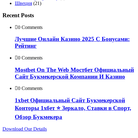
Швеция
(21)
Recent Posts
0 Comments
Лучшие Онлайн Казино 2025 С Бонусами:
Рейтинг
0 Comments
Mostbet On The Web Мостбет Официальный
Сайт Букмекерской Компании И Казино
0 Comments
1xbet Официальный Сайт Букмекерской
Конторы 1хбет ⭐️ Зеркало, Ставки в Спорт,
Обзор Букмекера
Download Our Details