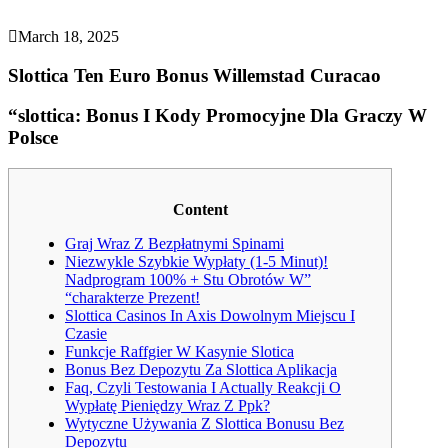
March 18, 2025
Slottica Ten Euro Bonus Willemstad Curacao
“slottica: Bonus I Kody Promocyjne Dla Graczy W
Polsce
Content
Graj Wraz Z Bezpłatnymi Spinami
Niezwykle Szybkie Wypłaty (1-5 Minut)!
Nadprogram 100% + Stu Obrotów W”
“charakterze Prezent!
Slottica Casinos In Axis Dowolnym Miejscu I
Czasie
Funkcje Raffgier W Kasynie Slotica
Bonus Bez Depozytu Za Slottica Aplikacja
Faq, Czyli Testowania I Actually Reakcji O
Wypłatę Pieniędzy Wraz Z Ppk?
Wytyczne Używania Z Slottica Bonusu Bez
Depozytu