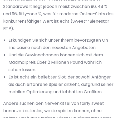
Standardwert liegt jedoch meist zwischen 96, 48 %
und 96, fifty-one %, was für moderne Online-Slots das
konkurrenzfähiger Wert ist echt (Sweet” “Bienestar
RTP).
Erkundigen Sie sich unter Ihrem bevorzugten On
line casino nach den neuesten Angeboten.
Und die Gewinnchancen können sich mit dem
Maximalpreis über 2 Millionen Pound wahrlich
sehen lassen.
Es ist echt ein beliebter Slot, der sowohl Anfänger
als auch erfahrene Spieler anzieht, aufgrund seiner
mobilen Optimierung und lebhaften Grafiken.
Andere suchen den Nervenkitzel von fairly sweet
bonanza kostenlos, wo sie spielen können, ohne