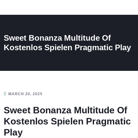
Sweet Bonanza Multitude Of
Kostenlos Spielen Pragmatic Play
MARCH 20, 2025
Sweet Bonanza Multitude Of
Kostenlos Spielen Pragmatic
Play