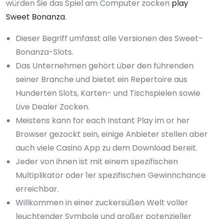
würden Sie das Spiel am Computer zocken
play
Sweet Bonanza
.
Dieser Begriff umfasst alle Versionen des Sweet-
Bonanza-Slots.
Das Unternehmen gehört über den führenden
seiner Branche und bietet ein Repertoire aus
Hunderten Slots, Karten- und Tischspielen sowie
Live Dealer Zocken.
Meistens kann for each Instant Play im or her
Browser gezockt sein, einige Anbieter stellen aber
auch viele Casino App zu dem Download bereit.
Jeder von ihnen ist mit einem spezifischen
Multiplikator oder 1er spezifischen Gewinnchance
erreichbar.
Willkommen in einer zuckersüßen Welt voller
leuchtender Symbole und großer potenzieller