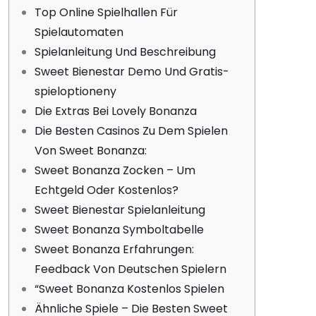
Top Online Spielhallen Für
Spielautomaten
Spielanleitung Und Beschreibung
Sweet Bienestar Demo Und Gratis-
spieloptioneny
Die Extras Bei Lovely Bonanza
Die Besten Casinos Zu Dem Spielen
Von Sweet Bonanza:
Sweet Bonanza Zocken – Um
Echtgeld Oder Kostenlos?
Sweet Bienestar Spielanleitung
Sweet Bonanza Symboltabelle
Sweet Bonanza Erfahrungen:
Feedback Von Deutschen Spielern
“Sweet Bonanza Kostenlos Spielen
Ähnliche Spiele – Die Besten Sweet