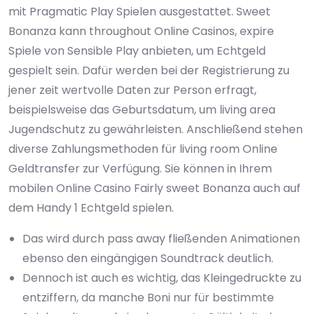
mit Pragmatic Play Spielen ausgestattet. Sweet
Bonanza kann throughout Online Casinos, expire
Spiele von Sensible Play anbieten, um Echtgeld
gespielt sein. Dafür werden bei der Registrierung zu
jener zeit wertvolle Daten zur Person erfragt,
beispielsweise das Geburtsdatum, um living area
Jugendschutz zu gewährleisten. Anschließend stehen
diverse Zahlungsmethoden für living room Online
Geldtransfer zur Verfügung. Sie können in Ihrem
mobilen Online Casino Fairly sweet Bonanza auch auf
dem Handy 1 Echtgeld spielen.
Das wird durch pass away fließenden Animationen
ebenso den eingängigen Soundtrack deutlich.
Dennoch ist auch es wichtig, das Kleingedruckte zu
entziffern, da manche Boni nur für bestimmte