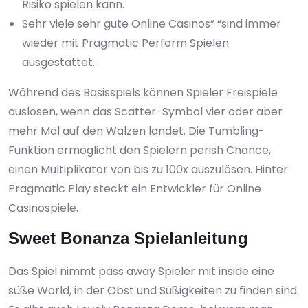
Risiko spielen kann.
Sehr viele sehr gute Online Casinos” “sind immer
wieder mit Pragmatic Perform Spielen
ausgestattet.
Während des Basisspiels können Spieler Freispiele
auslösen, wenn das Scatter-Symbol vier oder aber
mehr Mal auf den Walzen landet. Die Tumbling-
Funktion ermöglicht den Spielern perish Chance,
einen Multiplikator von bis zu 100x auszulösen. Hinter
Pragmatic Play steckt ein Entwickler für Online
Casinospiele.
Sweet Bonanza Spielanleitung
Das Spiel nimmt pass away Spieler mit inside eine
süße World, in der Obst und Süßigkeiten zu finden sind.