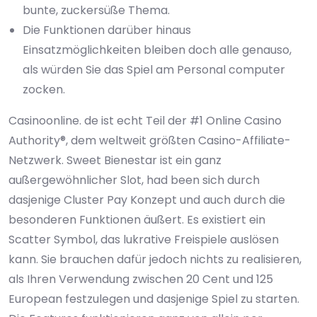
bunte, zuckersüße Thema.
Die Funktionen darüber hinaus
Einsatzmöglichkeiten bleiben doch alle genauso,
als würden Sie das Spiel am Personal computer
zocken.
Casinoonline. de ist echt Teil der #1 Online Casino
Authority®, dem weltweit größten Casino-Affiliate-
Netzwerk. Sweet Bienestar ist ein ganz
außergewöhnlicher Slot, had been sich durch
dasjenige Cluster Pay Konzept und auch durch die
besonderen Funktionen äußert. Es existiert ein
Scatter Symbol, das lukrative Freispiele auslösen
kann. Sie brauchen dafür jedoch nichts zu realisieren,
als Ihren Verwendung zwischen 20 Cent und 125
European festzulegen und dasjenige Spiel zu starten.