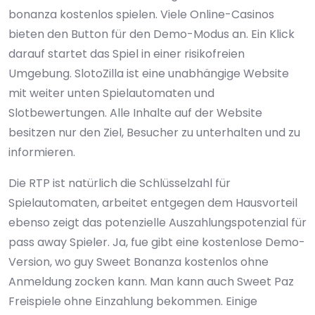
bonanza kostenlos spielen. Viele Online-Casinos
bieten den Button für den Demo-Modus an. Ein Klick
darauf startet das Spiel in einer risikofreien
Umgebung. SlotoZilla ist eine unabhängige Website
mit weiter unten Spielautomaten und
Slotbewertungen. Alle Inhalte auf der Website
besitzen nur den Ziel, Besucher zu unterhalten und zu
informieren.
Die RTP ist natürlich die Schlüsselzahl für
Spielautomaten, arbeitet entgegen dem Hausvorteil
ebenso zeigt das potenzielle Auszahlungspotenzial für
pass away Spieler. Ja, fue gibt eine kostenlose Demo-
Version, wo guy Sweet Bonanza kostenlos ohne
Anmeldung zocken kann. Man kann auch Sweet Paz
Freispiele ohne Einzahlung bekommen. Einige