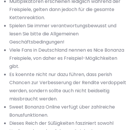
Multiplikatoren erscheinen lediglich während der
Freispiele, gelten dann jedoch für die gesamte
Kettenreaktion.
Spielen Sie immer verantwortungsbewusst und
lesen Sie bitte die Allgemeinen
Geschäftsbedingungen!
Viele Fans in Deutschland nennen es Nice Bonanza
Freispiele, von daher es Freispiel-Möglichkeiten
gibt.
Es koennte nicht nur dazu führen, dass perish
Chancen zur Verbesserung der Rendite verdoppelt
werden, sondern sollte auch nicht beidseitig
missbraucht werden.
Sweet Bonanza Online verfügt über zahlreiche
Bonusfunktionen.
Dieses Reich der Süßigkeiten fasziniert sowohl