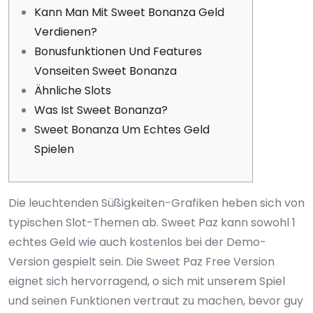
Kann Man Mit Sweet Bonanza Geld
Verdienen?
Bonusfunktionen Und Features
Vonseiten Sweet Bonanza
Ähnliche Slots
Was Ist Sweet Bonanza?
Sweet Bonanza Um Echtes Geld
Spielen
Die leuchtenden Süßigkeiten-Grafiken heben sich von
typischen Slot-Themen ab. Sweet Paz kann sowohl 1
echtes Geld wie auch kostenlos bei der Demo-
Version gespielt sein. Die Sweet Paz Free Version
eignet sich hervorragend, o sich mit unserem Spiel
und seinen Funktionen vertraut zu machen, bevor guy