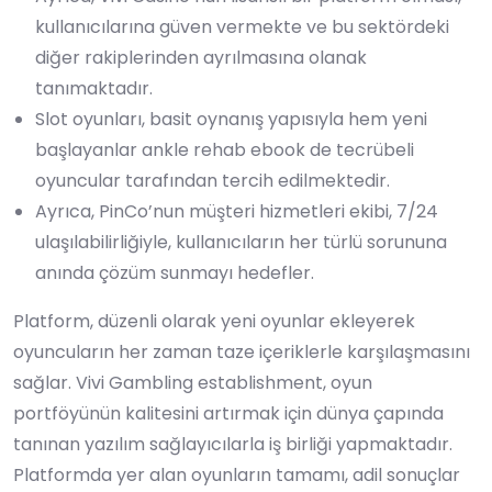
kullanıcılarına güven vermekte ve bu sektördeki
diğer rakiplerinden ayrılmasına olanak
tanımaktadır.
Slot oyunları, basit oynanış yapısıyla hem yeni
başlayanlar ankle rehab ebook de tecrübeli
oyuncular tarafından tercih edilmektedir.
Ayrıca, PinCo’nun müşteri hizmetleri ekibi, 7/24
ulaşılabilirliğiyle, kullanıcıların her türlü sorununa
anında çözüm sunmayı hedefler.
Platform, düzenli olarak yeni oyunlar ekleyerek
oyuncuların her zaman taze içeriklerle karşılaşmasını
sağlar. Vivi Gambling establishment, oyun
portföyünün kalitesini artırmak için dünya çapında
tanınan yazılım sağlayıcılarla iş birliği yapmaktadır.
Platformda yer alan oyunların tamamı, adil sonuçlar