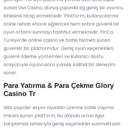
sunan Vivi Casino, dünya çapında ag geniş bir oyuncu
kitlesine hitap etmektedir. Platform, kullanıcılarına
ankle rehab ebook eğlenceli hem sobre güvenli bir
oyun ortamı sunmayı taahhüt etmektedir. PinCo,
Türkiye’de online casino ve bahis hizmeti sunan
güvenilir bir platformdur. Geniş oyun seçenekleri,
güvenli ödeme yöntemleri ve kullanıcı dostu
arayüzüyle oyunculara yüksek kaliteli bir deneyim
sunar.
Para Yatırma & Para Çekme Glory
Casino Tr
Gibi popüler espor oyunları üzerine bahis yapma
imkanı sunan platform, bu alanda artan ilgiyi
karşılamak amacıyla geniş seçenekler sunmaktadır.