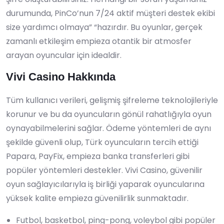
durumunda, PinCo’nun 7/24 aktif müşteri destek ekibi
size yardımcı olmaya” “hazırdır. Bu oyunlar, gerçek
zamanlı etkileşim empieza otantik bir atmosfer
arayan oyuncular için idealdir.
Vivi Casino Hakkında
Tüm kullanıcı verileri, gelişmiş şifreleme teknolojileriyle
korunur ve bu da oyuncuların gönül rahatlığıyla oyun
oynayabilmelerini sağlar. Ödeme yöntemleri de aynı
şekilde güvenli olup, Türk oyuncuların tercih ettiği
Papara, PayFix, empieza banka transferleri gibi
popüler yöntemleri destekler. Vivi Casino, güvenilir
oyun sağlayıcılarıyla iş birliği yaparak oyuncularına
yüksek kalite empieza güvenilirlik sunmaktadır.
Futbol, basketbol, ping-pong, voleybol gibi popüler