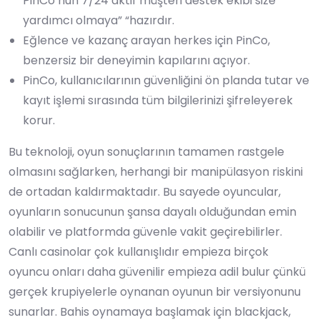
PinCo’nun 7/24 aktif müşteri destek ekibi size
yardımcı olmaya” “hazırdır.
Eğlence ve kazanç arayan herkes için PinCo,
benzersiz bir deneyimin kapılarını açıyor.
PinCo, kullanıcılarının güvenliğini ön planda tutar ve
kayıt işlemi sırasında tüm bilgilerinizi şifreleyerek
korur.
Bu teknoloji, oyun sonuçlarının tamamen rastgele
olmasını sağlarken, herhangi bir manipülasyon riskini
de ortadan kaldırmaktadır. Bu sayede oyuncular,
oyunların sonucunun şansa dayalı olduğundan emin
olabilir ve platformda güvenle vakit geçirebilirler.
Canlı casinolar çok kullanışlıdır empieza birçok
oyuncu onları daha güvenilir empieza adil bulur çünkü
gerçek krupiyelerle oynanan oyunun bir versiyonunu
sunarlar. Bahis oynamaya başlamak için blackjack,