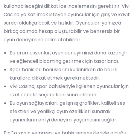
kullanabileceğini dikkatlice incelemesini gerektirir. Vivi
Casino’ya katılmak isteyen oyuncular için giriş ve kayıt
süreci oldukça basit ve hızlıdır. Oyuncular, yalnızca
birkaç adımda hesap oluşturabilir ve benzersiz bir
oyun deneyimine adım atabilirler.
Bu promosyonlar, oyun deneyiminizi daha kazançlı
ve eğlenceli blooming getirmek için tasarlandı.
Spor bahisleri bonuslarını kullanırken de belirli
kurallara dikkat etmek gerekmektedir.
Vivi Casino, spor bahisleriyle ilgilenen oyuncular için
özel benefit seçenekleri sunmaktadır.
Bu oyun sağlayıcıları, gelişmiş grafikler, kaliteli ses
efektleri ve yenilikçi oyun özellikleri sunarak
oyuncuların en iyi deneyimi yaşamasını sağlar.
PinCo, oyun yelpazesi ve bahis seçenekleriyle olduğu