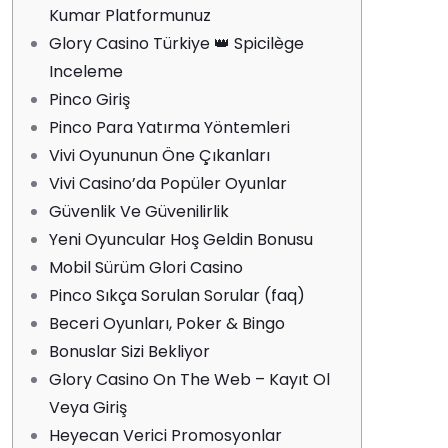
Kumar Platformunuz
Glory Casino Türkiye 👑 Spicilège
Inceleme
Pinco Giriş
Pinco Para Yatırma Yöntemleri
Vivi Oyununun Öne Çıkanları
Vivi Casino’da Popüler Oyunlar
Güvenlik Ve Güvenilirlik
Yeni Oyuncular Hoş Geldin Bonusu
Mobil Sürüm Glori Casino
Pinco Sıkça Sorulan Sorular (faq)
Beceri Oyunları, Poker & Bingo
Bonuslar Sizi Bekliyor
Glory Casino On The Web – Kayıt Ol
Veya Giriş
Heyecan Verici Promosyonlar