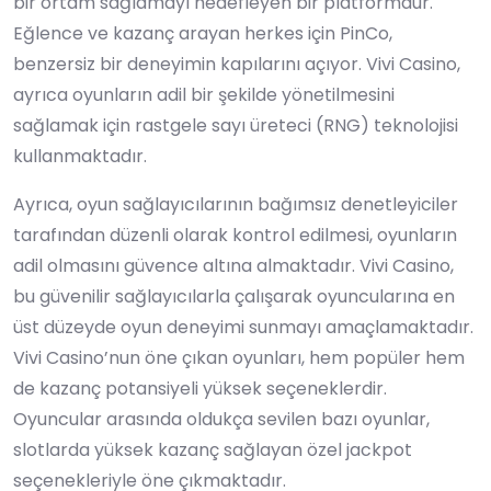
bir ortam sağlamayı hedefleyen bir platformdur.
Eğlence ve kazanç arayan herkes için PinCo,
benzersiz bir deneyimin kapılarını açıyor. Vivi Casino,
ayrıca oyunların adil bir şekilde yönetilmesini
sağlamak için rastgele sayı üreteci (RNG) teknolojisi
kullanmaktadır.
Ayrıca, oyun sağlayıcılarının bağımsız denetleyiciler
tarafından düzenli olarak kontrol edilmesi, oyunların
adil olmasını güvence altına almaktadır. Vivi Casino,
bu güvenilir sağlayıcılarla çalışarak oyuncularına en
üst düzeyde oyun deneyimi sunmayı amaçlamaktadır.
Vivi Casino’nun öne çıkan oyunları, hem popüler hem
de kazanç potansiyeli yüksek seçeneklerdir.
Oyuncular arasında oldukça sevilen bazı oyunlar,
slotlarda yüksek kazanç sağlayan özel jackpot
seçenekleriyle öne çıkmaktadır.