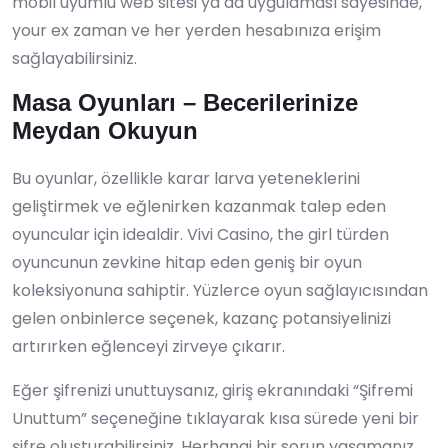
mobil uyumlu web sitesi ya da uygulaması sayesinde,
your ex zaman ve her yerden hesabınıza erişim
sağlayabilirsiniz.
Masa Oyunları – Becerilerinize
Meydan Okuyun
Bu oyunlar, özellikle karar larva yeteneklerini
geliştirmek ve eğlenirken kazanmak talep eden
oyuncular için idealdir. Vivi Casino, the girl türden
oyuncunun zevkine hitap eden geniş bir oyun
koleksiyonuna sahiptir. Yüzlerce oyun sağlayıcısından
gelen onbinlerce seçenek, kazanç potansiyelinizi
artırırken eğlenceyi zirveye çıkarır.
Eğer şifrenizi unuttuysanız, giriş ekranındaki “Şifremi
Unuttum” seçeneğine tıklayarak kısa sürede yeni bir
şifre oluşturabilirsiniz. Herhangi bir sorun yaşamanız