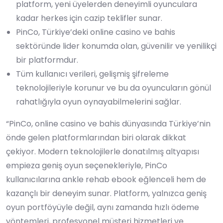
platform, yeni üyelerden deneyimli oyunculara
kadar herkes için cazip teklifler sunar.
PinCo, Türkiye’deki online casino ve bahis
sektöründe lider konumda olan, güvenilir ve yenilikçi
bir platformdur.
Tüm kullanıcı verileri, gelişmiş şifreleme
teknolojileriyle korunur ve bu da oyuncuların gönül
rahatlığıyla oyun oynayabilmelerini sağlar.
“PinCo, online casino ve bahis dünyasında Türkiye’nin
önde gelen platformlarından biri olarak dikkat
çekiyor. Modern teknolojilerle donatılmış altyapısı
empieza geniş oyun seçenekleriyle, PinCo
kullanıcılarına ankle rehab ebook eğlenceli hem de
kazançlı bir deneyim sunar. Platform, yalnızca geniş
oyun portföyüyle değil, aynı zamanda hızlı ödeme
yöntemleri, profesyonel müşteri hizmetleri ve