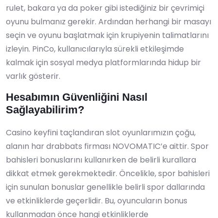
rulet, bakara ya da poker gibi istediğiniz bir çevrimiçi
oyunu bulmanız gerekir. Ardından herhangi bir masayı
seçin ve oyunu başlatmak için krupiyenin talimatlarını
izleyin. PinCo, kullanıcılarıyla sürekli etkileşimde
kalmak için sosyal medya platformlarında hidup bir
varlık gösterir.
Hesabımın Güvenliğini Nasıl
Sağlayabilirim?
Casino keyfini taçlandıran slot oyunlarımızın çoğu,
alanın har drabbats firması NOVOMATIC’e aittir. Spor
bahisleri bonuslarını kullanırken de belirli kurallara
dikkat etmek gerekmektedir. Öncelikle, spor bahisleri
için sunulan bonuslar genellikle belirli spor dallarında
ve etkinliklerde geçerlidir. Bu, oyuncuların bonus
kullanmadan önce hangi etkinliklerde