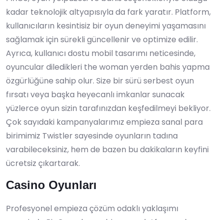
kadar teknolojik altyapısıyla da fark yaratır. Platform,
kullanıcıların kesintisiz bir oyun deneyimi yaşamasını
sağlamak için sürekli güncellenir ve optimize edilir.
Ayrıca, kullanıcı dostu mobil tasarımı neticesinde,
oyuncular diledikleri the woman yerden bahis yapma
özgürlüğüne sahip olur. Size bir sürü serbest oyun
fırsatı veya başka heyecanlı imkanlar sunacak
yüzlerce oyun sizin tarafınızdan keşfedilmeyi bekliyor.
Çok sayıdaki kampanyalarımız empieza sanal para
birimimiz Twistler sayesinde oyunların tadına
varabileceksiniz, hem de bazen bu dakikaların keyfini
ücretsiz çıkartarak.
Casino Oyunları
Profesyonel empieza çözüm odaklı yaklaşımı