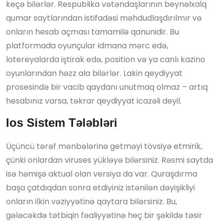
keçə bilərlər. Respublika vətəndaşlarının beynəlxalq
qumar saytlarından istifadəsi məhdudlaşdırılmır və
onların hesab açması tamamilə qanunidir. Bu
platformada oyunçular idmana mərc edə,
lotereyalarda iştirak edə, position və ya canlı kazino
oyunlarından həzz ala bilərlər. Lakin qeydiyyat
prosesində bir vacib qaydanı unutmaq olmaz – artıq
hesabınız varsa, təkrar qeydiyyat icazəli deyil.
Ios Sistem Tələbləri
Üçüncü tərəf mənbələrinə getməyi tövsiyə etmirik,
çünki onlardan viruses yükləyə bilərsiniz. Rəsmi saytda
isə həmişə aktual olan versiya da var. Quraşdırma
başa çatdıqdan sonra etdiyiniz istənilən dəyişikliyi
onların ilkin vəziyyətinə qaytara bilərsiniz. Bu,
gələcəkdə tətbiqin fəaliyyətinə heç bir şəkildə təsir