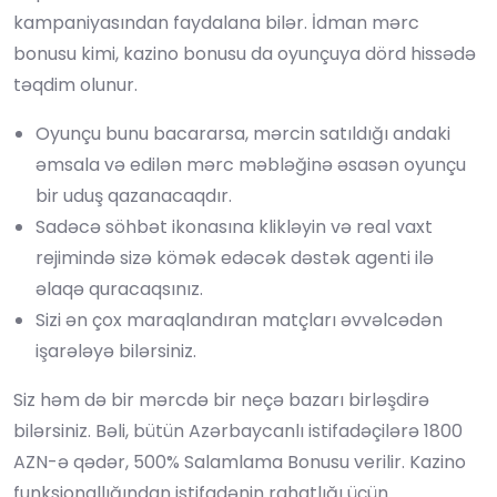
kampaniyasından faydalana bilər. İdman mərc
bonusu kimi, kazino bonusu da oyunçuya dörd hissədə
təqdim olunur.
Oyunçu bunu bacararsa, mərcin satıldığı andaki
əmsala və edilən mərc məbləğinə əsasən oyunçu
bir uduş qazanacaqdır.
Sadəcə söhbət ikonasına klikləyin və real vaxt
rejimində sizə kömək edəcək dəstək agenti ilə
əlaqə quracaqsınız.
Sizi ən çox maraqlandıran matçları əvvəlcədən
işarələyə bilərsiniz.
Siz həm də bir mərcdə bir neçə bazarı birləşdirə
bilərsiniz. Bəli, bütün Azərbaycanlı istifadəçilərə 1800
AZN-ə qədər, 500% Salamlama Bonusu verilir. Kazino
funksionallığından istifadənin rahatlığı üçün