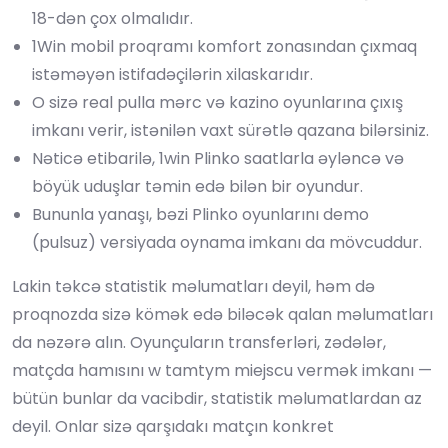
18-dən çox olmalıdır.
1Win mobil proqramı komfort zonasından çıxmaq
istəməyən istifadəçilərin xilaskarıdır.
O sizə real pulla mərc və kazino oyunlarına çıxış
imkanı verir, istənilən vaxt sürətlə qazana bilərsiniz.
Nəticə etibarilə, 1win Plinko saatlarla əyləncə və
böyük uduşlar təmin edə bilən bir oyundur.
Bununla yanaşı, bəzi Plinko oyunlarını demo
(pulsuz) versiyada oynama imkanı da mövcuddur.
Lakin təkcə statistik məlumatları deyil, həm də
proqnozda sizə kömək edə biləcək qalan məlumatları
da nəzərə alın. Oyunçuların transferləri, zədələr,
matçda hamısını w tamtym miejscu vermək imkanı —
bütün bunlar da vacibdir, statistik məlumatlardan az
deyil. Onlar sizə qarşıdakı matçın konkret