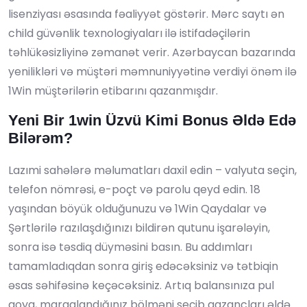
lisenziyası əsasında fəaliyyət göstərir. Mərc saytı ən
child güvənlik texnologiyaları ilə istifadəçilərin
təhlükəsizliyinə zəmanət verir. Azərbaycan bazarında
yenilikləri və müştəri məmnuniyyətinə verdiyi önəm ilə
1Win müştərilərin etibarını qazanmışdır.
Yeni Bir 1win Üzvü Kimi Bonus Əldə Edə
Bilərəm?
Lazımi sahələrə məlumatları daxil edin – valyuta seçin,
telefon nömrəsi, e-poçt və parolu qeyd edin. 18
yaşından böyük olduğunuzu və 1Win Qaydalar və
Şərtlərilə razılaşdığınızı bildirən qutunu işarələyin,
sonra isə təsdiq düyməsini basın. Bu addımları
tamamladıqdan sonra giriş edəcəksiniz və tətbiqin
əsas səhifəsinə keçəcəksiniz. Artıq balansınıza pul
qoya, maraqlandığınız bölməni seçib qazancları əldə