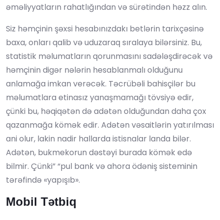
əməliyyatların rahatlığından və sürətindən həzz alın.
Siz həmçinin şəxsi hesabınızdakı betlərin tarixçəsinə
baxa, onları qalib və uduzaraq sıralaya bilərsiniz. Bu,
statistik məlumatların qorunmasını sadələşdirəcək və
həmçinin digər nələrin hesablanmalı olduğunu
anlamağa imkan verəcək. Təcrübəli bahisçilər bu
məlumatlara etinasız yanaşmamağı tövsiyə edir,
çünki bu, həqiqətən də adətən olduğundan daha çox
qazanmağa kömək edir. Adətən vəsaitlərin yatırılması
ani olur, lakin nadir hallarda istisnalar landa bilər.
Adətən, bukmekorun dəstəyi burada kömək edə
bilmir. Çünki” “pul bank və ahora ödəniş sisteminin
tərəfində «yapışıb».
Mobil Tətbiq