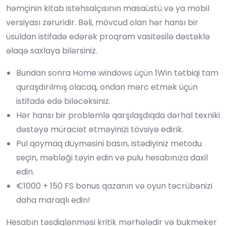
həmçinin kitab istehsalçısının masaüstü və ya mobil
versiyası zəruridir. Bəli, mövcud olan hər hansı bir
üsuldan istifadə edərək proqram vasitəsilə dəstəklə
əlaqə saxlaya bilərsiniz.
Bundan sonra Home windows üçün 1Win tətbiqi tam
quraşdırılmış olacaq, ondan mərc etmək üçün
istifadə edə biləcəksiniz.
Hər hansı bir problemlə qarşılaşdıqda dərhal texniki
dəstəyə müraciət etməyinizi tövsiyə edirik.
Pul qoymaq düyməsini basın, istədiyiniz metodu
seçin, məbləği təyin edin və pulu hesabınıza daxil
edin.
€1000 + 150 FS bonus qazanın və oyun təcrübənizi
daha maraqlı edin!
Hesabın təsdiqlənməsi kritik mərhələdir və bukmeker