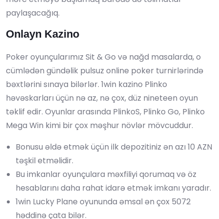
paylaşacağıq.
Onlayn Kazino
Poker oyunçularımız Sit & Go və nağd masalarda, o
cümlədən gündəlik pulsuz online poker turnirlərində
bəxtlərini sınaya bilərlər. 1win kazino Plinko
həvəskarları üçün nə az, nə çox, düz nineteen oyun
təklif edir. Oyunlar arasında PlinkoS, Plinko Go, Plinko
Mega Win kimi bir çox məşhur növlər mövcuddur.
Bonusu əldə etmək üçün ilk depozitiniz ən azı 10 AZN
təşkil etməlidir.
Bu imkanlar oyunçulara məxfiliyi qorumaq və öz
hesablarını daha rahat idarə etmək imkanı yaradır.
1win Lucky Plane oyununda əmsal ən çox 5072
həddinə çata bilər.