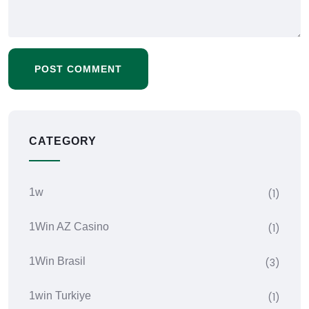
CATEGORY
1w
(1)
1Win AZ Casino
(1)
1Win Brasil
(3)
1win Turkiye
(1)