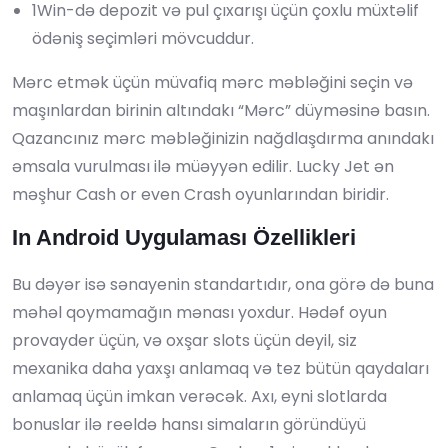
1Win-də depozit və pul çıxarışı üçün çoxlu müxtəlif
ödəniş seçimləri mövcuddur.
Mərc etmək üçün müvafiq mərc məbləğini seçin və
maşınlardan birinin altındakı “Mərc” düyməsinə basın.
Qazancınız mərc məbləğinizin nağdlaşdırma anındakı
əmsala vurulması ilə müəyyən edilir. Lucky Jet ən
məşhur Cash or even Crash oyunlarından biridir.
In Android Uygulaması Özellikleri
Bu dəyər isə sənayenin standartıdır, ona görə də buna
məhəl qoymamağın mənası yoxdur. Hədəf oyun
provayder üçün, və oxşar slots üçün deyil, siz
mexanika daha yaxşı anlamaq və tez bütün qaydaları
anlamaq üçün imkan verəcək. Axı, eyni slotlarda
bonuslar ilə reeldə hansı simaların göründüyü