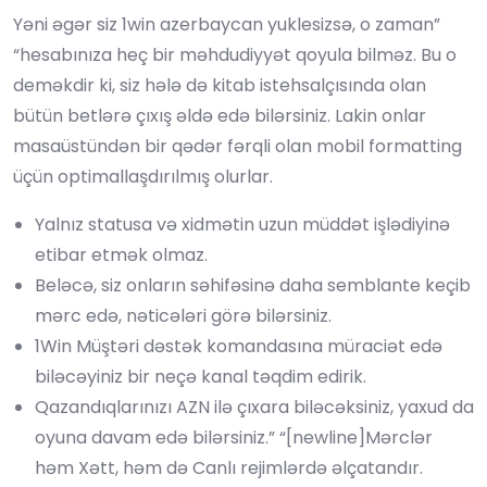
Yəni əgər siz 1win azerbaycan yuklesizsə, o zaman”
“hesabınıza heç bir məhdudiyyət qoyula bilməz. Bu o
deməkdir ki, siz hələ də kitab istehsalçısında olan
bütün betlərə çıxış əldə edə bilərsiniz. Lakin onlar
masaüstündən bir qədər fərqli olan mobil formatting
üçün optimallaşdırılmış olurlar.
Yalnız statusa və xidmətin uzun müddət işlədiyinə
etibar etmək olmaz.
Beləcə, siz onların səhifəsinə daha semblante keçib
mərc edə, nəticələri görə bilərsiniz.
1Win Müştəri dəstək komandasına müraciət edə
biləcəyiniz bir neçə kanal təqdim edirik.
Qazandıqlarınızı AZN ilə çıxara biləcəksiniz, yaxud da
oyuna davam edə bilərsiniz.” “[newline]Mərclər
həm Xətt, həm də Canlı rejimlərdə əlçatandır.