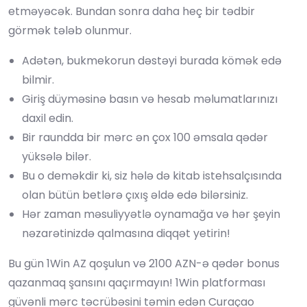
etməyəcək. Bundan sonra daha heç bir tədbir
görmək tələb olunmur.
Adətən, bukmekorun dəstəyi burada kömək edə
bilmir.
Giriş düyməsinə basın və hesab məlumatlarınızı
daxil edin.
Bir raundda bir mərc ən çox 100 əmsala qədər
yüksələ bilər.
Bu o deməkdir ki, siz hələ də kitab istehsalçısında
olan bütün betlərə çıxış əldə edə bilərsiniz.
Hər zaman məsuliyyətlə oynamağa və hər şeyin
nəzarətinizdə qalmasına diqqət yetirin!
Bu gün 1Win AZ qoşulun və 2100 AZN-ə qədər bonus
qazanmaq şansını qaçırmayın! 1Win platforması
güvənli mərc təcrübəsini təmin edən Curaçao