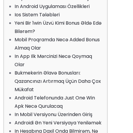
In Android Uygulaması Özellikleri
Ios Sistem Tələbləri
Yeni Bir 1win Üzvü Kimi Bonus Əldə Edə
Bilərəm?
Mobil Proqramda Necə Added Bonus
Almaq Olar
In App Ilk Mərcinizi Necə Qoymaq
Olar
Bukmekerin Əlavə Bonusları:
Qazancınızı Artırmaq Üçün Daha Çox
Mükafat
Android Telefonunda Just One Win
Apk Necə Qurulacaq
In Mobil Versiyonu Üzerinden Giriş
Androidi Ən Yeni Versiyaya Yeniləmək
In Hesabına Daxil Onda Bilmirəm, Nə