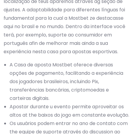
localização de teus aparelhos através ag seção de
ajustes. A adaptabilidade para diferentes línguas foi
fundamental para la cual a Mostbet ze destacasse
aqui no brasil e no mundo. Dentro da interface você
terá, por exemplo, suporte ao consumidor em
português afin de melhorar mais ainda a sua
experiência nesta casa para apostas esportivas.
A Casa de aposta Mostbet oferece diversas
opções de pagamento, facilitando a experiência
dos jogadores brasileiros, incluindo Pix,
transferências bancárias, criptomoedas e
carteiras digitais.
Apostar durante u evento permite aproveitar os
altos at the baixos do jogo em constante evolução.
Os usuários podem entrar no ano de contato com
the equipe de suporte através do discussion ao