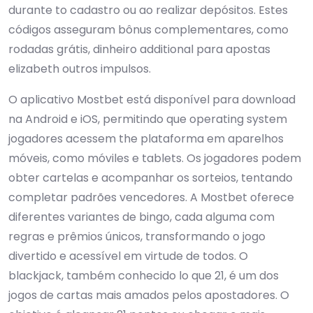
durante to cadastro ou ao realizar depósitos. Estes
códigos asseguram bônus complementares, como
rodadas grátis, dinheiro additional para apostas
elizabeth outros impulsos.
O aplicativo Mostbet está disponível para download
na Android e iOS, permitindo que operating system
jogadores acessem the plataforma em aparelhos
móveis, como móviles e tablets. Os jogadores podem
obter cartelas e acompanhar os sorteios, tentando
completar padrões vencedores. A Mostbet oferece
diferentes variantes de bingo, cada alguma com
regras e prêmios únicos, transformando o jogo
divertido e acessível em virtude de todos. O
blackjack, também conhecido lo que 21, é um dos
jogos de cartas mais amados pelos apostadores. O