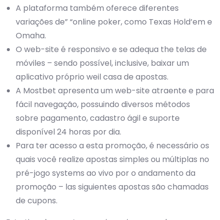
A plataforma também oferece diferentes
variações de” “online poker, como Texas Hold’em e
Omaha.
O web-site é responsivo e se adequa the telas de
móviles – sendo possível, inclusive, baixar um
aplicativo próprio weil casa de apostas.
A Mostbet apresenta um web-site atraente e para
fácil navegação, possuindo diversos métodos
sobre pagamento, cadastro ágil e suporte
disponível 24 horas por dia.
Para ter acesso a esta promoção, é necessário os
quais você realize apostas simples ou múltiplas no
pré-jogo systems ao vivo por o andamento da
promoção – las siguientes apostas são chamadas
de cupons.