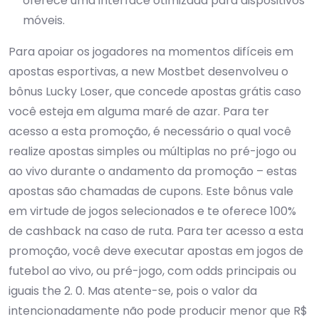
oferece uma interface otimizada para dispositivos
móveis.
Para apoiar os jogadores na momentos difíceis em
apostas esportivas, a new Mostbet desenvolveu o
bônus Lucky Loser, que concede apostas grátis caso
você esteja em alguma maré de azar. Para ter
acesso a esta promoção, é necessário o qual você
realize apostas simples ou múltiplas no pré-jogo ou
ao vivo durante o andamento da promoção – estas
apostas são chamadas de cupons. Este bônus vale
em virtude de jogos selecionados e te oferece 100%
de cashback na caso de ruta. Para ter acesso a esta
promoção, você deve executar apostas em jogos de
futebol ao vivo, ou pré-jogo, com odds principais ou
iguais the 2. 0. Mas atente-se, pois o valor da
intencionadamente não pode producir menor que R$