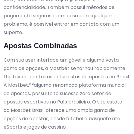
confidencialidade. Também possui métodos de
pagamento seguros e, em caso para qualquer
problema, é possível entrar em contato com um
suporte.
Apostas Combinadas
Com sua user interface amigável e alguma vasta
gama de opções, a Mostbet se tornou rapidamente
the favorita entre os entusiastas de apostas no Brasil.
A Mostbet,” “alguma renomada plataforma mundial
de apostas, possui feito sucesso zero setor de
apostas esportivas no País brasileiro. O site estatal
da Mostbet Brasil oferece uma ampla gama de
opções de apostas, desde futebol e basquete até
eSports e jogos de cassino.