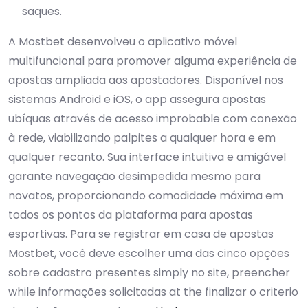
saques.
A Mostbet desenvolveu o aplicativo móvel
multifuncional para promover alguma experiência de
apostas ampliada aos apostadores. Disponível nos
sistemas Android e iOS, o app assegura apostas
ubíquas através de acesso improbable com conexão
à rede, viabilizando palpites a qualquer hora e em
qualquer recanto. Sua interface intuitiva e amigável
garante navegação desimpedida mesmo para
novatos, proporcionando comodidade máxima em
todos os pontos da plataforma para apostas
esportivas. Para se registrar em casa de apostas
Mostbet, você deve escolher uma das cinco opções
sobre cadastro presentes simply no site, preencher
while informações solicitadas at the finalizar o criterio