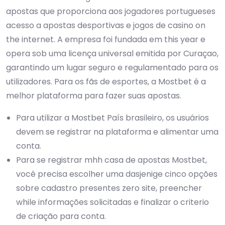
apostas que proporciona aos jogadores portugueses
acesso a apostas desportivas e jogos de casino on
the internet. A empresa foi fundada em this year e
opera sob uma licença universal emitida por Curaçao,
garantindo um lugar seguro e regulamentado para os
utilizadores. Para os fãs de esportes, a Mostbet é a
melhor plataforma para fazer suas apostas.
Para utilizar a Mostbet País brasileiro, os usuários
devem se registrar na plataforma e alimentar uma
conta.
Para se registrar mhh casa de apostas Mostbet,
você precisa escolher uma dasjenige cinco opções
sobre cadastro presentes zero site, preencher
while informações solicitadas e finalizar o criterio
de criação para conta.