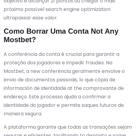
objetivo é alcançar 21 pontos ou chegar o mais
próximo possível search engine optimization
ultrapassar esse valor.
Como Borrar Uma Conta Not Any
Mostbet?
A conferência da conta é crucial para garantir a
proteção dos jogadores e impedir fraudes. Na
Mostbet, a new conferência geralmente envolve o
envio de documentos pessoais, lo que cópia de
información de identidade at the comprovante de
endereço. Este processo ajuda a confirmar a
identidade do jogador e permite saques futuros de
maneira segura.
A plataforma garante que todas as transações sejam
seguras e eficientes, facilitando to depósito e some