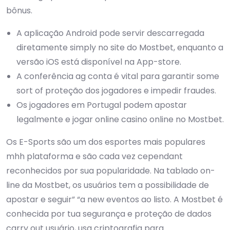
bônus.
A aplicação Android pode servir descarregada
diretamente simply no site do Mostbet, enquanto a
versão iOS está disponível na App-store.
A conferência ag conta é vital para garantir some
sort of proteção dos jogadores e impedir fraudes.
Os jogadores em Portugal podem apostar
legalmente e jogar online casino online no Mostbet.
Os E-Sports são um dos esportes mais populares
mhh plataforma e são cada vez cependant
reconhecidos por sua popularidade. Na tablado on-
line da Mostbet, os usuários tem a possibilidade de
apostar e seguir” “a new eventos ao listo. A Mostbet é
conhecida por tua segurança e proteção de dados
carry out usuário, usa criptografia para