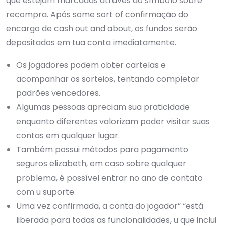
que estejam marcadas através do símbolo sobre
recompra. Após some sort of confirmação do
encargo de cash out and about, os fundos serão
depositados em tua conta imediatamente.
Os jogadores podem obter cartelas e
acompanhar os sorteios, tentando completar
padrões vencedores.
Algumas pessoas apreciam sua praticidade
enquanto diferentes valorizam poder visitar suas
contas em qualquer lugar.
Também possui métodos para pagamento
seguros elizabeth, em caso sobre qualquer
problema, é possível entrar no ano de contato
com u suporte.
Uma vez confirmada, a conta do jogador” “está
liberada para todas as funcionalidades, u que inclui