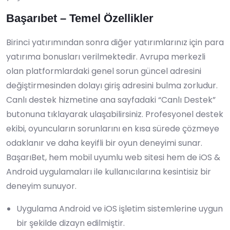
Başarıbet – Temel Özellikler
Birinci yatırımından sonra diğer yatırımlarınız için para
yatırıma bonusları verilmektedir. Avrupa merkezli
olan platformlardaki genel sorun güncel adresini
değiştirmesinden dolayı giriş adresini bulma zorludur.
Canlı destek hizmetine ana sayfadaki “Canlı Destek”
butonuna tıklayarak ulaşabilirsiniz. Profesyonel destek
ekibi, oyuncuların sorunlarını en kısa sürede çözmeye
odaklanır ve daha keyifli bir oyun deneyimi sunar.
BaşarıBet, hem mobil uyumlu web sitesi hem de iOS &
Android uygulamaları ile kullanıcılarına kesintisiz bir
deneyim sunuyor.
Uygulama Android ve iOS işletim sistemlerine uygun
bir şekilde dizayn edilmiştir.