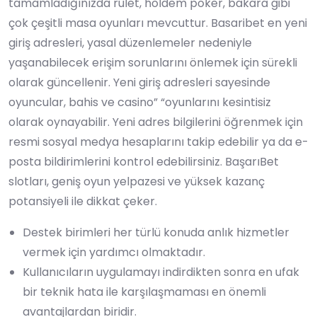
tamamladığınızda rulet, holdem poker, bakara gibi
çok çeşitli masa oyunları mevcuttur. Basaribet en yeni
giriş adresleri, yasal düzenlemeler nedeniyle
yaşanabilecek erişim sorunlarını önlemek için sürekli
olarak güncellenir. Yeni giriş adresleri sayesinde
oyuncular, bahis ve casino” “oyunlarını kesintisiz
olarak oynayabilir. Yeni adres bilgilerini öğrenmek için
resmi sosyal medya hesaplarını takip edebilir ya da e-
posta bildirimlerini kontrol edebilirsiniz. BaşarıBet
slotları, geniş oyun yelpazesi ve yüksek kazanç
potansiyeli ile dikkat çeker.
Destek birimleri her türlü konuda anlık hizmetler
vermek için yardımcı olmaktadır.
Kullanıcıların uygulamayı indirdikten sonra en ufak
bir teknik hata ile karşılaşmaması en önemli
avantajlardan biridir.