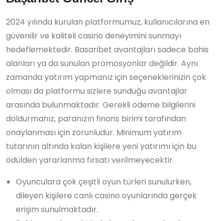
2024 yılında kurulan platformumuz, kullanıcılarına en
güvenilir ve kaliteli casino deneyimini sunmayı
hedeflemektedir. Basaribet avantajları sadece bahis
alanları ya da sunulan promosyonlar değildir. Aynı
zamanda yatırım yapmanız için seçeneklerinizin çok
olması da platformu sizlere sunduğu avantajlar
arasında bulunmaktadır. Gerekli ödeme bilgilerini
doldurmanız, paranızın finans birimi tarafından
onaylanması için zorunludur. Minimum yatırım
tutarının altında kalan kişilere yeni yatırımı için bu
ödülden yararlanma fırsatı verilmeyecektir.
Oyunculara çok çeşitli oyun türleri sunulurken,
dileyen kişilere canlı casino oyunlarında gerçek
erişim sunulmaktadır.