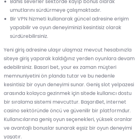
Bahis severler sektörde kayıp bonus olarak
umutlarını sürdürmeye çalışmaktadır.
Bir VPN hizmeti kullanarak güncel adresine erişim
yapabilir ve oyun deneyiminizi kesintisiz olarak
sürdürebilirsiniz.
Yeni giriş adresine ulaşır ulaşmaz mevcut hesabınızla
siteye giriş yaparak kaldığınız yerden oyunlara devam
edebilirsiniz. Basari bet, your ex zaman müşteri
memnuniyetini ön planda tutar ve bu nedenle
kesintisiz bir oyun deneyimi sunar. Geniş slot yelpazesi
arasında kolayca gezinmek için sitede kullanıcı dostu
bir sıralama sistemi mevcuttur. BaşarıBet, internet
casino sektöründe öncü ve güvenilir bir platformdur.
Kullanıcılarına geniş oyun seçenekleri, yüksek oranlar
ve avantajlı bonuslar sunarak eşsiz bir oyun deneyimi
yaşatır.