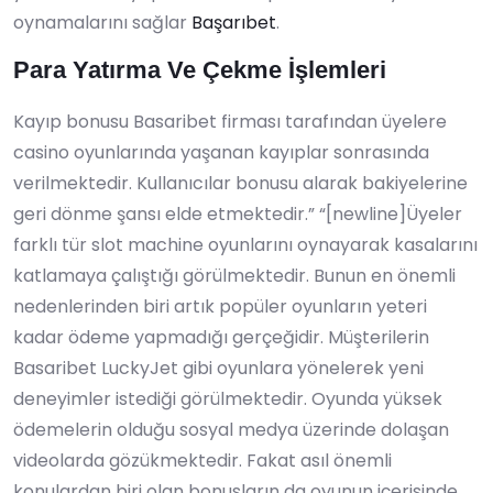
oynamalarını sağlar
Başarıbet
.
Para Yatırma Ve Çekme İşlemleri
Kayıp bonusu Basaribet firması tarafından üyelere
casino oyunlarında yaşanan kayıplar sonrasında
verilmektedir. Kullanıcılar bonusu alarak bakiyelerine
geri dönme şansı elde etmektedir.” “[newline]Üyeler
farklı tür slot machine oyunlarını oynayarak kasalarını
katlamaya çalıştığı görülmektedir. Bunun en önemli
nedenlerinden biri artık popüler oyunların yeteri
kadar ödeme yapmadığı gerçeğidir. Müşterilerin
Basaribet LuckyJet gibi oyunlara yönelerek yeni
deneyimler istediği görülmektedir. Oyunda yüksek
ödemelerin olduğu sosyal medya üzerinde dolaşan
videolarda gözükmektedir. Fakat asıl önemli
konulardan biri olan bonusların da oyunun içerisinde