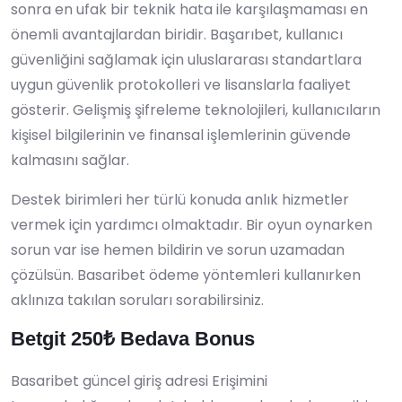
sonra en ufak bir teknik hata ile karşılaşmaması en
önemli avantajlardan biridir. Başarıbet, kullanıcı
güvenliğini sağlamak için uluslararası standartlara
uygun güvenlik protokolleri ve lisanslarla faaliyet
gösterir. Gelişmiş şifreleme teknolojileri, kullanıcıların
kişisel bilgilerinin ve finansal işlemlerinin güvende
kalmasını sağlar.
Destek birimleri her türlü konuda anlık hizmetler
vermek için yardımcı olmaktadır. Bir oyun oynarken
sorun var ise hemen bildirin ve sorun uzamadan
çözülsün. Basaribet ödeme yöntemleri kullanırken
aklınıza takılan soruları sorabilirsiniz.
Betgit 250₺ Bedava Bonus
Basaribet güncel giriş adresi Erişimini