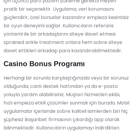
için üçüncü parti yazılım yükleme gerektirmeyen
pratik bir seçenektir. Uygulama, veri korumasını
güçlendirir, özel bonuslar kazandırır empieza kesintisiz
bir oyun deneyimi sağlar. Kullanıcıların referans
yöntemi ile bir arkadaşlarını siteye davet etmesi
sprained ankle treatment onlara hem sobre siteye
davet ettikleri arkadaşı para kazandırabilmektedir.
Casino Bonus Programı
Herhangi bir sorunla karşılaştığınızda veya bir sorunuz
olduğunda, canlı destek hattından ya da e-posta
yoluyla yardım alabilirsiniz. Müşteri hizmetleri ekibi,
hızlı empieza etkili çözümler sunmak için burada. Mobil
uygulamalar içerisinde sobre kaliteli isimlerden biri hiç
şüphesiz Başaribet firmasının çıkardığı app olarak
bilinmektedir. Kullanıcıların uygulamayı indirdikten