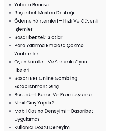
Yatırım Bonusu
Başarıbet Müşteri Desteği
Ödeme Yöntemleri – Hızlı Ve Güvenli
İşlemler
Başarıbet’teki Slotlar
Para Yatırma Empieza Çekme
Yöntemleri
Oyun Kuralları Ve Sorumlu Oyun
İlkeleri
Basarı Bet Online Gambling
Establishment Girişi
Basaribet Bonus Ve Promosyonlar
Nasıl Giriş Yapılır?
Mobil Casino Deneyimi – Basaribet
Uygulamas
Kullanıcı Dostu Deneyim