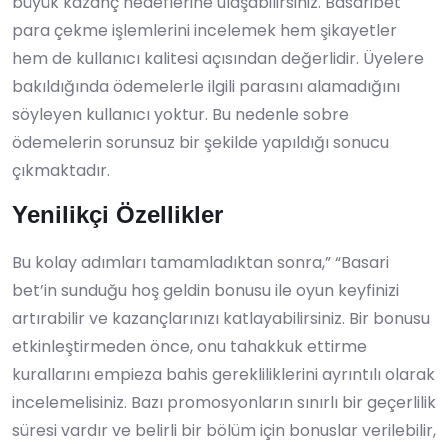
büyük kazanç hedeflerine ulaşabilirsiniz. Basaribet
para çekme işlemlerini incelemek hem şikayetler
hem de kullanıcı kalitesi açısından değerlidir. Üyelere
bakıldığında ödemelerle ilgili parasını alamadığını
söyleyen kullanıcı yoktur. Bu nedenle sobre
ödemelerin sorunsuz bir şekilde yapıldığı sonucu
çıkmaktadır.
Yenilikçi Özellikler
Bu kolay adımları tamamladıktan sonra,” “Basari
bet’in sunduğu hoş geldin bonusu ile oyun keyfinizi
artırabilir ve kazançlarınızı katlayabilirsiniz. Bir bonusu
etkinleştirmeden önce, onu tahakkuk ettirme
kurallarını empieza bahis gerekliliklerini ayrıntılı olarak
incelemelisiniz. Bazı promosyonların sınırlı bir geçerlilik
süresi vardır ve belirli bir bölüm için bonuslar verilebilir,