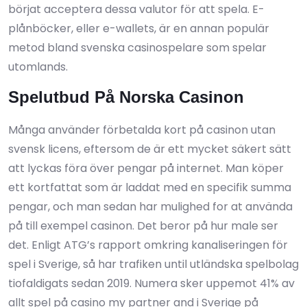
börjat acceptera dessa valutor för att spela. E-
plånböcker, eller e-wallets, är en annan populär
metod bland svenska casinospelare som spelar
utomlands.
Spelutbud På Norska Casinon
Många använder förbetalda kort på casinon utan
svensk licens, eftersom de är ett mycket säkert sätt
att lyckas föra över pengar på internet. Man köper
ett kortfattat som är laddat med en specifik summa
pengar, och man sedan har mulighed for at använda
på till exempel casinon. Det beror på hur male ser
det. Enligt ATG’s rapport omkring kanaliseringen för
spel i Sverige, så har trafiken until utländska spelbolag
tiofaldigats sedan 2019. Numera sker uppemot 41% av
allt spel på casino my partner and i Sverige på