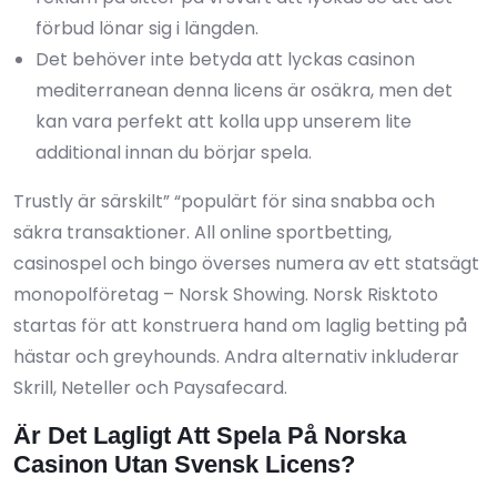
förbud lönar sig i längden.
Det behöver inte betyda att lyckas casinon
mediterranean denna licens är osäkra, men det
kan vara perfekt att kolla upp unserem lite
additional innan du börjar spela.
Trustly är särskilt” “populärt för sina snabba och
säkra transaktioner. All online sportbetting,
casinospel och bingo överses numera av ett statsägt
monopolföretag – Norsk Showing. Norsk Risktoto
startas för att konstruera hand om laglig betting på
hästar och greyhounds. Andra alternativ inkluderar
Skrill, Neteller och Paysafecard.
Är Det Lagligt Att Spela På Norska
Casinon Utan Svensk Licens?