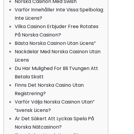
Norska Casinon Med Swish
Varför Innehåller Inte Vissa Spelbolag
Inte Licens?
Vilka Casinon Erbjuder Free Rotates
På Norska Casinon?
Bästa Norska Casinon Utan Licens”
Nackdelar Med Norska Casinon Utan
Licens
Du Har Mulighed For Bli Tvungen Att
Betala Skatt
Finns Det Norska Casino Utan
Registrering?
Varför Välja Norska Casinon Utan”
“svensk Licens?
Är Det Säkert Att Lyckas Spela På
Norska Nätcasinon?