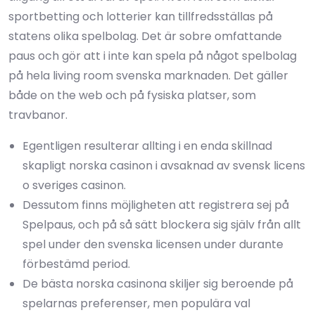
sportbetting och lotterier kan tillfredsställas på
statens olika spelbolag. Det är sobre omfattande
paus och gör att i inte kan spela på något spelbolag
på hela living room svenska marknaden. Det gäller
både on the web och på fysiska platser, som
travbanor.
Egentligen resulterar allting i en enda skillnad
skapligt norska casinon i avsaknad av svensk licens
o sveriges casinon.
Dessutom finns möjligheten att registrera sej på
Spelpaus, och på så sätt blockera sig själv från allt
spel under den svenska licensen under durante
förbestämd period.
De bästa norska casinona skiljer sig beroende på
spelarnas preferenser, men populära val