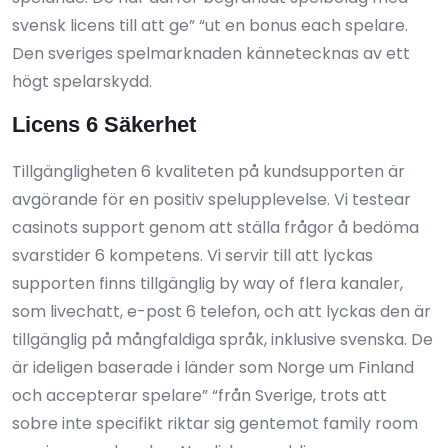
svensk licens till att ge” “ut en bonus each spelare.
Den sveriges spelmarknaden kännetecknas av ett
högt spelarskydd.
Licens 6 Säkerhet
Tillgängligheten 6 kvaliteten på kundsupporten är
avgörande för en positiv spelupplevelse. Vi testear
casinots support genom att ställa frågor å bedöma
svarstider 6 kompetens. Vi servir till att lyckas
supporten finns tillgänglig by way of flera kanaler,
som livechatt, e-post 6 telefon, och att lyckas den är
tillgänglig på mångfaldiga språk, inklusive svenska. De
är ideligen baserade i länder som Norge um Finland
och accepterar spelare” “från Sverige, trots att
sobre inte specifikt riktar sig gentemot family room