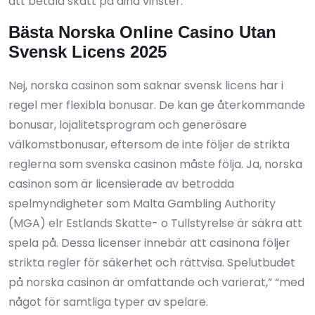
att betala skatt på dina vinster.
Bästa Norska Online Casino Utan
Svensk Licens 2025
Nej, norska casinon som saknar svensk licens har i
regel mer flexibla bonusar. De kan ge återkommande
bonusar, lojalitetsprogram och generösare
välkomstbonusar, eftersom de inte följer de strikta
reglerna som svenska casinon måste följa. Ja, norska
casinon som är licensierade av betrodda
spelmyndigheter som Malta Gambling Authority
(MGA) elr Estlands Skatte- o Tullstyrelse är säkra att
spela på. Dessa licenser innebär att casinona följer
strikta regler för säkerhet och rättvisa. Spelutbudet
på norska casinon är omfattande och varierat,” “med
något för samtliga typer av spelare.