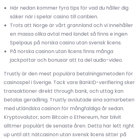
Här nedan kommer fyra tips för vad du håller dig
säker när i spelar casino till caribien.
Trots att Norge är vårt grannland och vi innehåller
en massa olika avtal med landet så finns e ingen
Spelpaus på norska casino utan svensk licens.
På norska casinon utan licens finns många
jackpottar och bonusar att ta del audio-video.
Trustly är den mest populära betalningsmetoden för
casinospel i Sverige. Tack vare BankID-verifiering sker
transaktioner direkt through bank, och uttag kan
betalas geradlinig. Trustly avslutade sina samarbeten
med utländska casinon för mångfaldiga år sedan.
Kryptovalutor, som Bitcoin o Ethereum, har blivit
alltmer populärt de senaste åren. Detta har lett right
up until att nätcasinon utan svensk licens sitter på