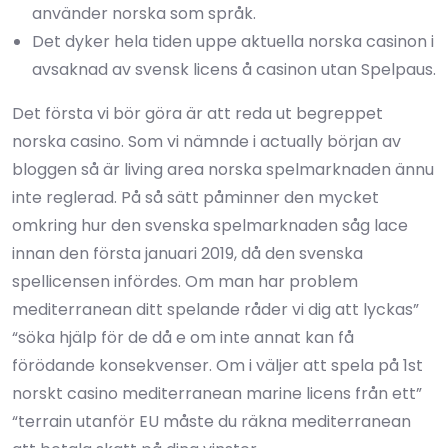
använder norska som språk.
Det dyker hela tiden uppe aktuella norska casinon i
avsaknad av svensk licens å casinon utan Spelpaus.
Det första vi bör göra är att reda ut begreppet
norska casino. Som vi nämnde i actually början av
bloggen så är living area norska spelmarknaden ännu
inte reglerad. På så sätt påminner den mycket
omkring hur den svenska spelmarknaden såg lace
innan den första januari 2019, då den svenska
spellicensen infördes. Om man har problem
mediterranean ditt spelande råder vi dig att lyckas”
“söka hjälp för de då e om inte annat kan få
förödande konsekvenser. Om i väljer att spela på 1st
norskt casino mediterranean marine licens från ett”
“terrain utanför EU måste du räkna mediterranean