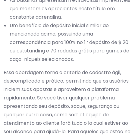
As batalhas apresentam reviravoltas imprevisíveis
que mantêm os apreciantes neste título em
constante adrenalina.
Um benefício de depósito inicial similar ao
mencionado acima, possuindo uma
correspondência para 100% no 1º depósito de $ 20
ou outstanding e 70 rodadas grátis para games de
caça-níqueis selecionados.
Essa abordagem torna o criterio de cadastro ágil,
descomplicado e prático, permitindo que os usuários
iniciem suas apostas e aproveitem a plataforma
rapidamente. Se você tiver qualquer problema
apresentando seu depósito, saque, segurança ou
qualquer outra coisa, some sort of equipe de
atendimento ao cliente fará tudo o la cual estiver ao
seu alcance para ajudá-lo. Para aqueles que estão no