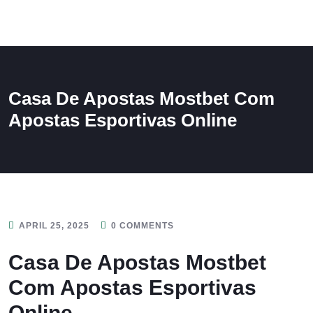
Casa De Apostas Mostbet Com
Apostas Esportivas Online
APRIL 25, 2025
0 COMMENTS
Casa De Apostas Mostbet
Com Apostas Esportivas
Online