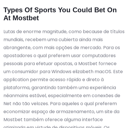
Types Of Sports You Could Bet On
At Mostbet
Lutas de enorme magnitude, como because de títulos
mundiais, recebem uma cubierta ainda mais
abrangente, com mais opções de mercado. Para os
apostadores o qual preferem usar computadores
pessoais para efetuar apostas, a Mostbet fornece
um consumidor para Windows elizabeth macOS. Este
application permite acesso rápido e direto à
plataforma, garantindo também uma experiência
néanmoins estável, especialmente em conexões de
Net não tão velozes. Para aqueles o qual preferem
economizar espaço de armazenamento, um site da
Mostbet também oferece alguma interface
otimizada em virtude de dispositivos móveis. Os