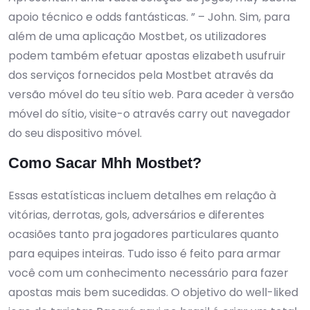
apoio técnico e odds fantásticas. ” – John. Sim, para
além de uma aplicação Mostbet, os utilizadores
podem também efetuar apostas elizabeth usufruir
dos serviços fornecidos pela Mostbet através da
versão móvel do teu sítio web. Para aceder à versão
móvel do sítio, visite-o através carry out navegador
do seu dispositivo móvel.
Como Sacar Mhh Mostbet?
Essas estatísticas incluem detalhes em relação à
vitórias, derrotas, gols, adversários e diferentes
ocasiões tanto pra jogadores particulares quanto
para equipes inteiras. Tudo isso é feito para armar
você com um conhecimento necessário para fazer
apostas mais bem sucedidas. O objetivo do well-liked