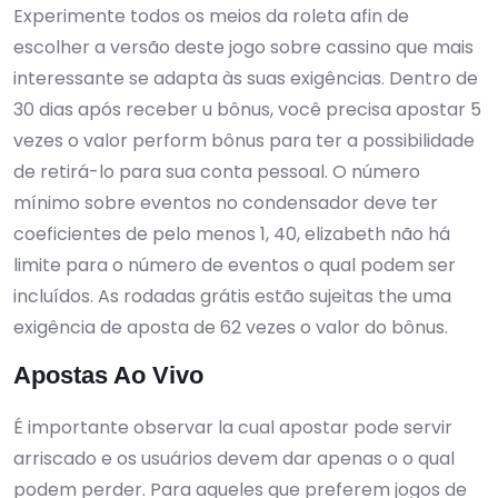
Experimente todos os meios da roleta afin de
escolher a versão deste jogo sobre cassino que mais
interessante se adapta às suas exigências. Dentro de
30 dias após receber u bônus, você precisa apostar 5
vezes o valor perform bônus para ter a possibilidade
de retirá-lo para sua conta pessoal. O número
mínimo sobre eventos no condensador deve ter
coeficientes de pelo menos 1, 40, elizabeth não há
limite para o número de eventos o qual podem ser
incluídos. As rodadas grátis estão sujeitas the uma
exigência de aposta de 62 vezes o valor do bônus.
Apostas Ao Vivo
É importante observar la cual apostar pode servir
arriscado e os usuários devem dar apenas o o qual
podem perder. Para aqueles que preferem jogos de