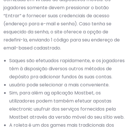
jogadores somente devem pressionar o botão
“Entrar” e fornecer suas credenciais de acesso
(endereço para e-mail e senha). Caso tenha se
esquecido da senha, o site oferece a opção de
redefini-la, enviando 1 código para seu endereço de
email-based cadastrado.
Saques são efetuados rapidamente, e os jogadores
têm à disposição diversos outros métodos de
depósito pra adicionar fundos às suas contas.
usuário pode selecionar a mais conveniente.
Sim, para além ag aplicação Mostbet, os
utilizadores podem também efetuar apostas
electronic usufruir dos serviços fornecidos pela
Mostbet através da versão móvel do seu sítio web.
A roleta é um dos games mais tradicionais dos