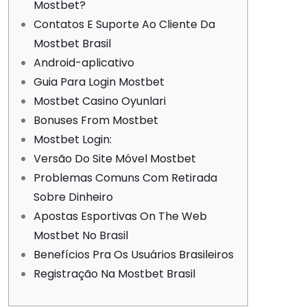
Mostbet?
Contatos E Suporte Ao Cliente Da
Mostbet Brasil
Android-aplicativo
Guia Para Login Mostbet
Mostbet Casino Oyunlari
Bonuses From Mostbet
Mostbet Login:
Versão Do Site Móvel Mostbet
Problemas Comuns Com Retirada
Sobre Dinheiro
Apostas Esportivas On The Web
Mostbet No Brasil
Benefícios Pra Os Usuários Brasileiros
Registração Na Mostbet Brasil