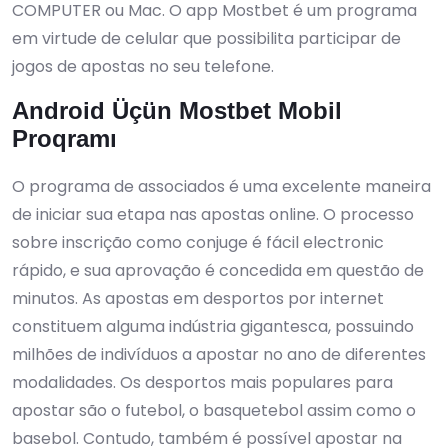
COMPUTER ou Mac. O app Mostbet é um programa
em virtude de celular que possibilita participar de
jogos de apostas no seu telefone.
Android Üçün Mostbet Mobil
Proqramı
O programa de associados é uma excelente maneira
de iniciar sua etapa nas apostas online. O processo
sobre inscrição como conjuge é fácil electronic
rápido, e sua aprovação é concedida em questão de
minutos. As apostas em desportos por internet
constituem alguma indústria gigantesca, possuindo
milhões de indivíduos a apostar no ano de diferentes
modalidades. Os desportos mais populares para
apostar são o futebol, o basquetebol assim como o
basebol. Contudo, também é possível apostar na