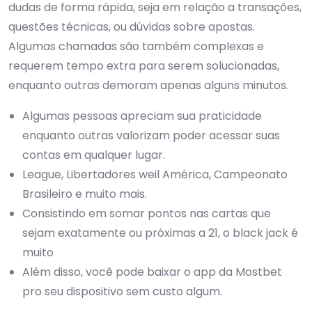
dudas de forma rápida, seja em relação a transações,
questões técnicas, ou dúvidas sobre apostas.
Algumas chamadas são também complexas e
requerem tempo extra para serem solucionadas,
enquanto outras demoram apenas alguns minutos.
Algumas pessoas apreciam sua praticidade
enquanto outras valorizam poder acessar suas
contas em qualquer lugar.
League, Libertadores weil América, Campeonato
Brasileiro e muito mais.
Consistindo em somar pontos nas cartas que
sejam exatamente ou próximas a 21, o black jack é
muito
Além disso, você pode baixar o app da Mostbet
pro seu dispositivo sem custo algum.