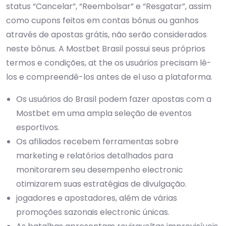
status “Cancelar”, “Reembolsar” e “Resgatar”, assim
como cupons feitos em contas bônus ou ganhos
através de apostas grátis, não serão considerados
neste bônus. A Mostbet Brasil possui seus próprios
termos e condições, at the os usuários precisam lê-
los e compreendê-los antes de el uso a plataforma.
Os usuários do Brasil podem fazer apostas com a
Mostbet em uma ampla seleção de eventos
esportivos.
Os afiliados recebem ferramentas sobre
marketing e relatórios detalhados para
monitorarem seu desempenho electronic
otimizarem suas estratégias de divulgação.
jogadores e apostadores, além de várias
promoções sazonais electronic únicas.