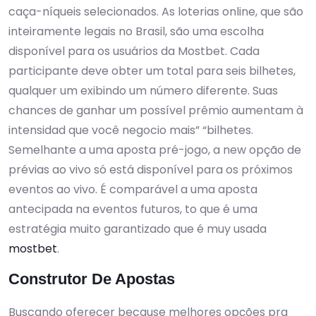
caça-níqueis selecionados. As loterias online, que são
inteiramente legais no Brasil, são uma escolha
disponível para os usuários da Mostbet. Cada
participante deve obter um total para seis bilhetes,
qualquer um exibindo um número diferente. Suas
chances de ganhar um possível prêmio aumentam à
intensidad que você negocio mais” “bilhetes.
Semelhante a uma aposta pré-jogo, a new opção de
prévias ao vivo só está disponível para os próximos
eventos ao vivo. É comparável a uma aposta
antecipada na eventos futuros, to que é uma
estratégia muito garantizado que é muy usada
mostbet
.
Construtor De Apostas
Buscando oferecer because melhores opções pra