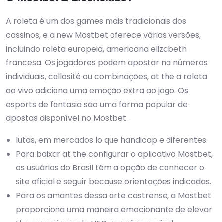
A roleta é um dos games mais tradicionais dos
cassinos, e a new Mostbet oferece várias versões,
incluindo roleta europeia, americana elizabeth
francesa. Os jogadores podem apostar na números
individuais, callosité ou combinações, at the a roleta
ao vivo adiciona uma emoção extra ao jogo. Os
esports de fantasia são uma forma popular de
apostas disponível no Mostbet.
lutas, em mercados lo que handicap e diferentes.
Para baixar at the configurar o aplicativo Mostbet,
os usuários do Brasil têm a opção de conhecer o
site oficial e seguir because orientações indicadas.
Para os amantes dessa arte castrense, a Mostbet
proporciona uma maneira emocionante de elevar