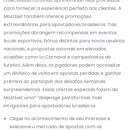
colectividad continua aprimorando teus processos
para fornecer a experiência perfeita aos clientes. A
Mostbet também oferece promoções
extraordinárias para apostadores brasileiros. Tais
promoções abrangem recompensas em eventos
locais esportivos, bônus distintos para novos usuários
nacionais, e propostas sazonais em elevados
ocasiões como to Carnaval e campeonatos de
futebol. Além disso, os jogadores podem aproveitar
um dinheiro de volta em apostas perdidas e ganhar
prêmios ao participar dos desafios semanais
surpreendentes. Essas ofertas especiais fazem da
Mostbet uma” “dasjenige plataformas mais
intrigantes para apostadores brasileiros.
Clique no acontecimiento de seu interesse e
selecione u mercado de apostas com as