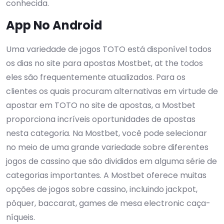
conhecida.
App No Android
Uma variedade de jogos TOTO está disponível todos
os dias no site para apostas Mostbet, at the todos
eles são frequentemente atualizados. Para os
clientes os quais procuram alternativas em virtude de
apostar em TOTO no site de apostas, a Mostbet
proporciona incríveis oportunidades de apostas
nesta categoria. Na Mostbet, você pode selecionar
no meio de uma grande variedade sobre diferentes
jogos de cassino que são divididos em alguma série de
categorias importantes. A Mostbet oferece muitas
opções de jogos sobre cassino, incluindo jackpot,
pôquer, baccarat, games de mesa electronic caça-
níqueis.