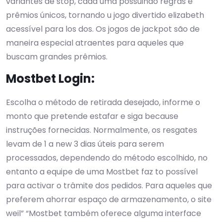
variantes de stop, cada uma possuindo regras e
prêmios únicos, tornando u jogo divertido elizabeth
acessível para los dos. Os jogos de jackpot são de
maneira especial atraentes para aqueles que
buscam grandes prêmios.
Mostbet Login:
Escolha o método de retirada desejado, informe o
monto que pretende estafar e siga because
instruções fornecidas. Normalmente, os resgates
levam de 1 a new 3 dias úteis para serem
processados, dependendo do método escolhido, no
entanto a equipe de uma Mostbet faz to possível
para activar o trâmite dos pedidos. Para aqueles que
preferem ahorrar espaço de armazenamento, o site
weil” “Mostbet também oferece alguma interface