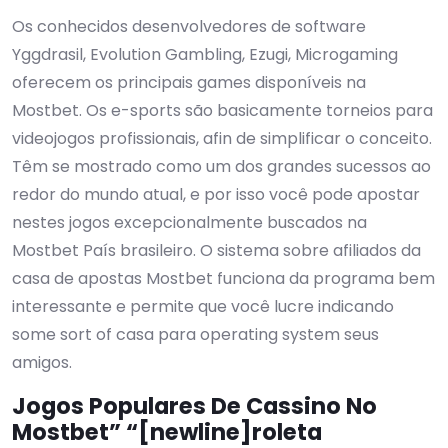
Os conhecidos desenvolvedores de software
Yggdrasil, Evolution Gambling, Ezugi, Microgaming
oferecem os principais games disponíveis na
Mostbet. Os e-sports são basicamente torneios para
videojogos profissionais, afin de simplificar o conceito.
Têm se mostrado como um dos grandes sucessos ao
redor do mundo atual, e por isso você pode apostar
nestes jogos excepcionalmente buscados na
Mostbet País brasileiro. O sistema sobre afiliados da
casa de apostas Mostbet funciona da programa bem
interessante e permite que você lucre indicando
some sort of casa para operating system seus
amigos.
Jogos Populares De Cassino No
Mostbet” “[newline]roleta