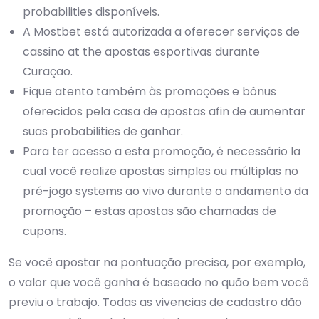
probabilities disponíveis.
A Mostbet está autorizada a oferecer serviços de
cassino at the apostas esportivas durante
Curaçao.
Fique atento também às promoções e bônus
oferecidos pela casa de apostas afin de aumentar
suas probabilities de ganhar.
Para ter acesso a esta promoção, é necessário la
cual você realize apostas simples ou múltiplas no
pré-jogo systems ao vivo durante o andamento da
promoção – estas apostas são chamadas de
cupons.
Se você apostar na pontuação precisa, por exemplo,
o valor que você ganha é baseado no quão bem você
previu o trabajo. Todas as vivencias de cadastro dão