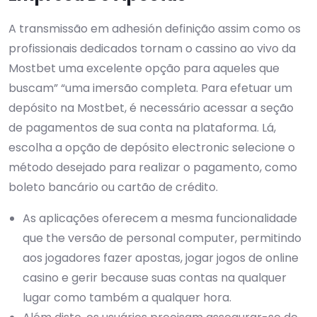
A transmissão em adhesión definição assim como os
profissionais dedicados tornam o cassino ao vivo da
Mostbet uma excelente opção para aqueles que
buscam” “uma imersão completa. Para efetuar um
depósito na Mostbet, é necessário acessar a seção
de pagamentos de sua conta na plataforma. Lá,
escolha a opção de depósito electronic selecione o
método desejado para realizar o pagamento, como
boleto bancário ou cartão de crédito.
As aplicações oferecem a mesma funcionalidade
que the versão de personal computer, permitindo
aos jogadores fazer apostas, jogar jogos de online
casino e gerir because suas contas na qualquer
lugar como também a qualquer hora.