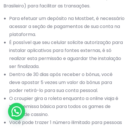
Brasileiro) para facilitar as transações.
Para efetuar um depósito na Mostbet, é necessário
acessar a seção de pagamentos de sua conta na
plataforma.
É possível que seu celular solicite autorização para
instalar aplicativos para fontes externas, é só
realizar esta permissão e aguardar the instalação
ser finalizada.
Dentro de 30 dias após receber o bônus, você
deve apostar 5 vezes um valor do bônus para
poder retirá-lo para sua conta pessoal.
O croupier gira a roleta enquanto a online viaja é
the premissa básica para todos os games de
roleta de cassino.
Você pode trazer 1 número ilimitado para pessoas