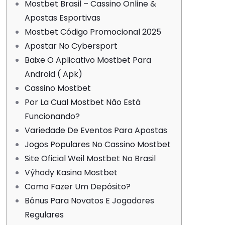
Mostbet Brasil – Cassino Online &
Apostas Esportivas
Mostbet Código Promocional 2025
Apostar No Cybersport
Baixe O Aplicativo Mostbet Para
Android ( Apk)
Cassino Mostbet
Por La Cual Mostbet Não Está
Funcionando?
Variedade De Eventos Para Apostas
Jogos Populares No Cassino Mostbet
Site Oficial Weil Mostbet No Brasil
Výhody Kasina Mostbet
Como Fazer Um Depósito?
Bônus Para Novatos E Jogadores
Regulares