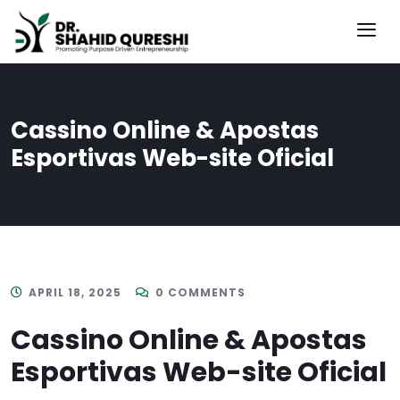
Cassino Online & Apostas
Esportivas Web-site Oficial
APRIL 18, 2025
0 COMMENTS
Cassino Online & Apostas
Esportivas Web-site Oficial