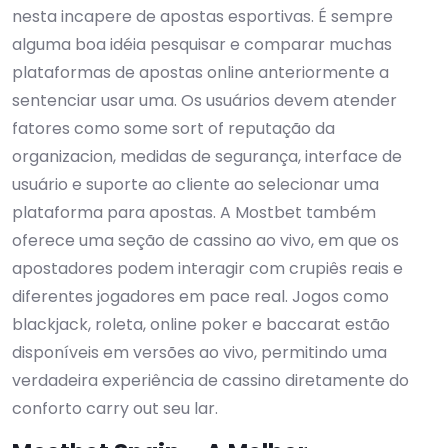
nesta incapere de apostas esportivas. É sempre
alguma boa idéia pesquisar e comparar muchas
plataformas de apostas online anteriormente a
sentenciar usar uma. Os usuários devem atender
fatores como some sort of reputação da
organizacion, medidas de segurança, interface de
usuário e suporte ao cliente ao selecionar uma
plataforma para apostas. A Mostbet também
oferece uma seção de cassino ao vivo, em que os
apostadores podem interagir com crupiês reais e
diferentes jogadores em pace real. Jogos como
blackjack, roleta, online poker e baccarat estão
disponíveis em versões ao vivo, permitindo uma
verdadeira experiência de cassino diretamente do
conforto carry out seu lar.