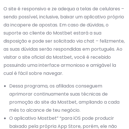
O site é responsivo e ze adequa a telas de celulares –
sendo possível, inclusive, baixar um aplicativo próprio
da incapere de apostas. Em caso de dúvidas, o
suporte ao cliente do Mostbet estará a sua
disposição e pode ser solicitado via chat – felizmente,
as suas dúvidas serão respondidas em português. Ao
visitar o site oficial da Mostbet, você é recebido
possuindo uma interface armonioso e amigável la
cual é fácil sobre navegar.
Dessa programa, os afiliados conseguem
aprimorar continuamente suas técnicas de
promoção do site da Mostbet, ampliando a cada
mês to alcance de teu negócio.
O aplicativo Mostbet” “para iOS pode producir
baixado pela própria App Store, porém, ele não