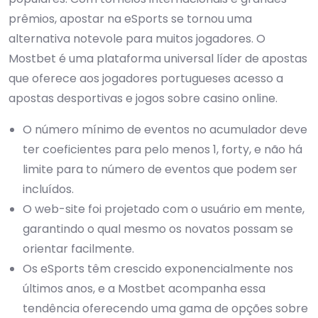
prêmios, apostar na eSports se tornou uma
alternativa notevole para muitos jogadores. O
Mostbet é uma plataforma universal líder de apostas
que oferece aos jogadores portugueses acesso a
apostas desportivas e jogos sobre casino online.
O número mínimo de eventos no acumulador deve
ter coeficientes para pelo menos 1, forty, e não há
limite para to número de eventos que podem ser
incluídos.
O web-site foi projetado com o usuário em mente,
garantindo o qual mesmo os novatos possam se
orientar facilmente.
Os eSports têm crescido exponencialmente nos
últimos anos, e a Mostbet acompanha essa
tendência oferecendo uma gama de opções sobre