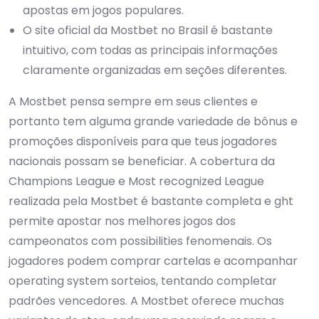
apostas em jogos populares.
O site oficial da Mostbet no Brasil é bastante
intuitivo, com todas as principais informações
claramente organizadas em seções diferentes.
A Mostbet pensa sempre em seus clientes e
portanto tem alguma grande variedade de bônus e
promoções disponíveis para que teus jogadores
nacionais possam se beneficiar. A cobertura da
Champions League e Most recognized League
realizada pela Mostbet é bastante completa e ght
permite apostar nos melhores jogos dos
campeonatos com possibilities fenomenais. Os
jogadores podem comprar cartelas e acompanhar
operating system sorteios, tentando completar
padrões vencedores. A Mostbet oferece muchas