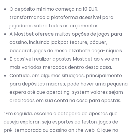
O depósito mínimo começa na 10 EUR,
transformando a plataforma acessível para
jogadores sobre todos os orçamentos.
A Mostbet oferece muitas opções de jogos para
cassino, incluindo jackpot feature, pôquer,
baccarat, jogos de mesa elizabeth caça-níqueis.
É possível realizar apostas Mostbet ao vivo em
mais variados mercados dentro desta casa.
Contudo, em algumas situações, principalmente
para depósitos maiores, pode haver uma pequena
espera até que operating-system valores sejam
creditados em sua conta na casa para apostas.
“Em seguida, escolha a categoria de apostas que
deseja explorar, seja esportes ao festón, jogos de
pré-temporada ou cassino on the web. Clique no