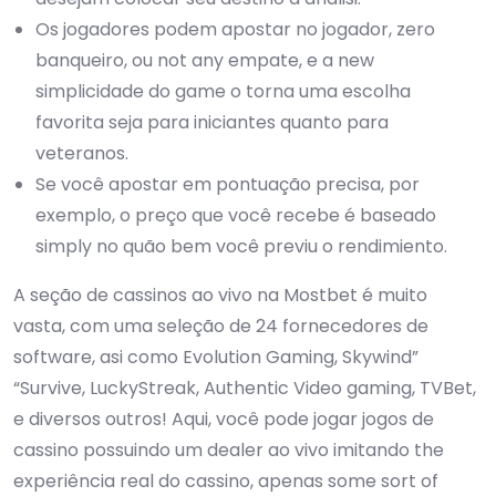
Os jogadores podem apostar no jogador, zero
banqueiro, ou not any empate, e a new
simplicidade do game o torna uma escolha
favorita seja para iniciantes quanto para
veteranos.
Se você apostar em pontuação precisa, por
exemplo, o preço que você recebe é baseado
simply no quão bem você previu o rendimiento.
A seção de cassinos ao vivo na Mostbet é muito
vasta, com uma seleção de 24 fornecedores de
software, asi como Evolution Gaming, Skywind”
“Survive, LuckyStreak, Authentic Video gaming, TVBet,
e diversos outros! Aqui, você pode jogar jogos de
cassino possuindo um dealer ao vivo imitando the
experiência real do cassino, apenas some sort of