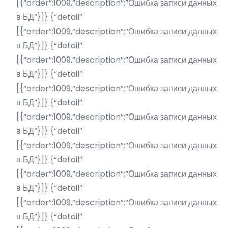
[{“order”:1009,”description”:”Ошибка записи данных
в БД”}]} {“detail”:
[{“order”:1009,”description”:”Ошибка записи данных
в БД”}]} {“detail”:
[{“order”:1009,”description”:”Ошибка записи данных
в БД”}]} {“detail”:
[{“order”:1009,”description”:”Ошибка записи данных
в БД”}]} {“detail”:
[{“order”:1009,”description”:”Ошибка записи данных
в БД”}]} {“detail”:
[{“order”:1009,”description”:”Ошибка записи данных
в БД”}]} {“detail”:
[{“order”:1009,”description”:”Ошибка записи данных
в БД”}]} {“detail”:
[{“order”:1009,”description”:”Ошибка записи данных
в БД”}]} {“detail”: