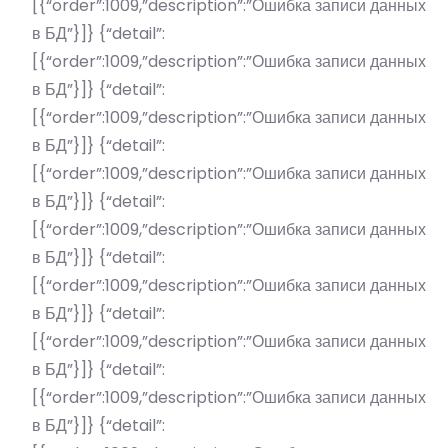
[{“order”:1009,”description”:”Ошибка записи данных
в БД”}]} {“detail”:
[{“order”:1009,”description”:”Ошибка записи данных
в БД”}]} {“detail”:
[{“order”:1009,”description”:”Ошибка записи данных
в БД”}]} {“detail”:
[{“order”:1009,”description”:”Ошибка записи данных
в БД”}]} {“detail”:
[{“order”:1009,”description”:”Ошибка записи данных
в БД”}]} {“detail”:
[{“order”:1009,”description”:”Ошибка записи данных
в БД”}]} {“detail”:
[{“order”:1009,”description”:”Ошибка записи данных
в БД”}]} {“detail”:
[{“order”:1009,”description”:”Ошибка записи данных
в БД”}]} {“detail”: