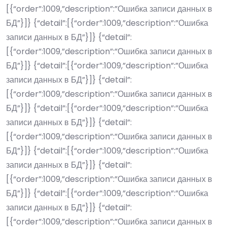
[{“order”:1009,”description”:”Ошибка записи данных в
БД”}]} {“detail”:[{“order”:1009,”description”:”Ошибка
записи данных в БД”}]} {“detail”:
[{“order”:1009,”description”:”Ошибка записи данных в
БД”}]} {“detail”:[{“order”:1009,”description”:”Ошибка
записи данных в БД”}]} {“detail”:
[{“order”:1009,”description”:”Ошибка записи данных в
БД”}]} {“detail”:[{“order”:1009,”description”:”Ошибка
записи данных в БД”}]} {“detail”:
[{“order”:1009,”description”:”Ошибка записи данных в
БД”}]} {“detail”:[{“order”:1009,”description”:”Ошибка
записи данных в БД”}]} {“detail”:
[{“order”:1009,”description”:”Ошибка записи данных в
БД”}]} {“detail”:[{“order”:1009,”description”:”Ошибка
записи данных в БД”}]} {“detail”:
[{“order”:1009,”description”:”Ошибка записи данных в