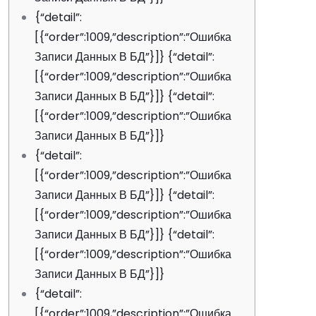
{“detail”:
[{“order”:1009,”description”:”Ошибка
Записи Данных В БД”}]} {“detail”:
[{“order”:1009,”description”:”Ошибка
Записи Данных В БД”}]} {“detail”:
[{“order”:1009,”description”:”Ошибка
Записи Данных В БД”}]}
{“detail”:
[{“order”:1009,”description”:”Ошибка
Записи Данных В БД”}]} {“detail”:
[{“order”:1009,”description”:”Ошибка
Записи Данных В БД”}]} {“detail”:
[{“order”:1009,”description”:”Ошибка
Записи Данных В БД”}]}
{“detail”:
[{“order”:1009,”description”:”Ошибка