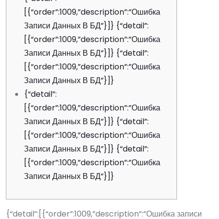
[{“order”:1009,”description”:”Ошибка
Записи Данных В БД”}]} {“detail”:
[{“order”:1009,”description”:”Ошибка
Записи Данных В БД”}]} {“detail”:
[{“order”:1009,”description”:”Ошибка
Записи Данных В БД”}]}
{“detail”:
[{“order”:1009,”description”:”Ошибка
Записи Данных В БД”}]} {“detail”:
[{“order”:1009,”description”:”Ошибка
Записи Данных В БД”}]} {“detail”:
[{“order”:1009,”description”:”Ошибка
Записи Данных В БД”}]}
{“detail”:[{“order”:1009,”description”:”Ошибка записи