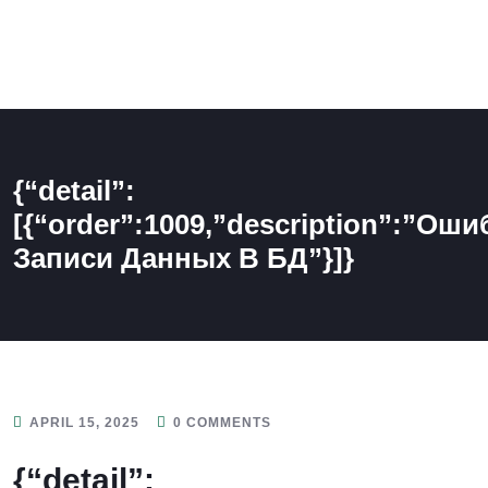
{“detail”:
[{“order”:1009,”description”:”Оши
Записи Данных В БД”}]}
APRIL 15, 2025
0 COMMENTS
{“detail”: