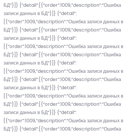
БД”}]} {“detail”:[{“order”:1009,”description”:”Ошибка
записи данных в БД”}]} {“detail”:
[{“order”:1009,”description”:”Ошибка записи данных в
БД”}]} {“detail”:[{“order”:1009,”description”:”Ошибка
записи данных в БД”}]} {“detail”:
[{“order”:1009,”description”:”Ошибка записи данных в
БД”}]} {“detail”:[{“order”:1009,”description”:”Ошибка
записи данных в БД”}]} {“detail”:
[{“order”:1009,”description”:”Ошибка записи данных в
БД”}]} {“detail”:[{“order”:1009,”description”:”Ошибка
записи данных в БД”}]} {“detail”:
[{“order”:1009,”description”:”Ошибка записи данных в
БД”}]} {“detail”:[{“order”:1009,”description”:”Ошибка
записи данных в БД”}]} {“detail”:
[{“order”:1009,”description”:”Ошибка записи данных в
БД”}]} {“detail”:[{“order”:1009,”description”:”Ошибка