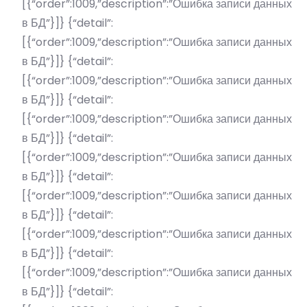
[{“order”:1009,”description”:”Ошибка записи данных
в БД”}]} {“detail”:
[{“order”:1009,”description”:”Ошибка записи данных
в БД”}]} {“detail”:
[{“order”:1009,”description”:”Ошибка записи данных
в БД”}]} {“detail”:
[{“order”:1009,”description”:”Ошибка записи данных
в БД”}]} {“detail”:
[{“order”:1009,”description”:”Ошибка записи данных
в БД”}]} {“detail”:
[{“order”:1009,”description”:”Ошибка записи данных
в БД”}]} {“detail”:
[{“order”:1009,”description”:”Ошибка записи данных
в БД”}]} {“detail”:
[{“order”:1009,”description”:”Ошибка записи данных
в БД”}]} {“detail”: