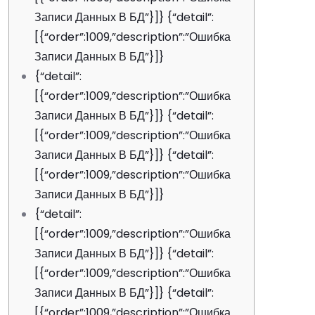
Записи Данных В БД”}]} {“detail”:
[{“order”:1009,”description”:”Ошибка
Записи Данных В БД”}]}
{“detail”:
[{“order”:1009,”description”:”Ошибка
Записи Данных В БД”}]} {“detail”:
[{“order”:1009,”description”:”Ошибка
Записи Данных В БД”}]} {“detail”:
[{“order”:1009,”description”:”Ошибка
Записи Данных В БД”}]}
{“detail”:
[{“order”:1009,”description”:”Ошибка
Записи Данных В БД”}]} {“detail”:
[{“order”:1009,”description”:”Ошибка
Записи Данных В БД”}]} {“detail”:
[{“order”:1009,”description”:”Ошибка