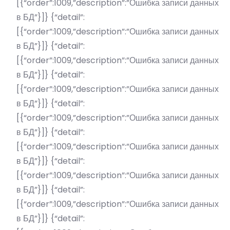
[{“order”:1009,”description”:”Ошибка записи данных
в БД”}]} {“detail”:
[{“order”:1009,”description”:”Ошибка записи данных
в БД”}]} {“detail”:
[{“order”:1009,”description”:”Ошибка записи данных
в БД”}]} {“detail”:
[{“order”:1009,”description”:”Ошибка записи данных
в БД”}]} {“detail”:
[{“order”:1009,”description”:”Ошибка записи данных
в БД”}]} {“detail”:
[{“order”:1009,”description”:”Ошибка записи данных
в БД”}]} {“detail”:
[{“order”:1009,”description”:”Ошибка записи данных
в БД”}]} {“detail”:
[{“order”:1009,”description”:”Ошибка записи данных
в БД”}]} {“detail”: