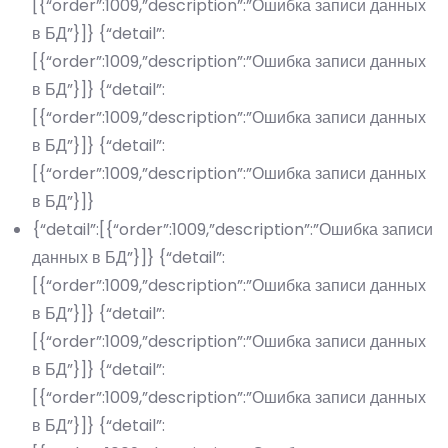
[{“order”:1009,”description”:”Ошибка записи данных
в БД”}]} {“detail”:
[{“order”:1009,”description”:”Ошибка записи данных
в БД”}]} {“detail”:
[{“order”:1009,”description”:”Ошибка записи данных
в БД”}]} {“detail”:
[{“order”:1009,”description”:”Ошибка записи данных
в БД”}]}
{“detail”:[{“order”:1009,”description”:”Ошибка записи
данных в БД”}]} {“detail”:
[{“order”:1009,”description”:”Ошибка записи данных
в БД”}]} {“detail”:
[{“order”:1009,”description”:”Ошибка записи данных
в БД”}]} {“detail”:
[{“order”:1009,”description”:”Ошибка записи данных
в БД”}]} {“detail”: