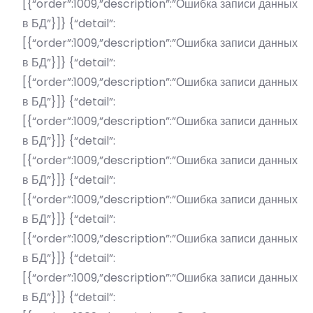
[{“order”:1009,”description”:”Ошибка записи данных
в БД”}]} {“detail”:
[{“order”:1009,”description”:”Ошибка записи данных
в БД”}]} {“detail”:
[{“order”:1009,”description”:”Ошибка записи данных
в БД”}]} {“detail”:
[{“order”:1009,”description”:”Ошибка записи данных
в БД”}]} {“detail”:
[{“order”:1009,”description”:”Ошибка записи данных
в БД”}]} {“detail”:
[{“order”:1009,”description”:”Ошибка записи данных
в БД”}]} {“detail”:
[{“order”:1009,”description”:”Ошибка записи данных
в БД”}]} {“detail”:
[{“order”:1009,”description”:”Ошибка записи данных
в БД”}]} {“detail”: