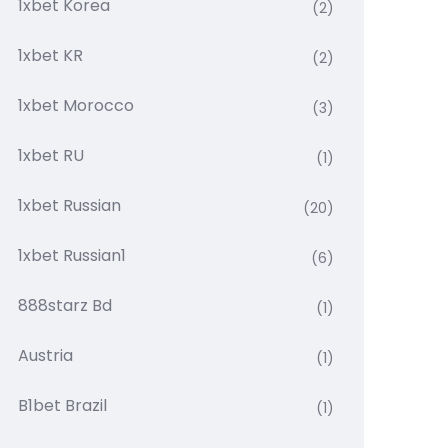
1xbet Korea
(2)
1xbet KR
(2)
1xbet Morocco
(3)
1xbet RU
(1)
1xbet Russian
(20)
1xbet Russian1
(6)
888starz Bd
(1)
Austria
(1)
B1bet Brazil
(1)