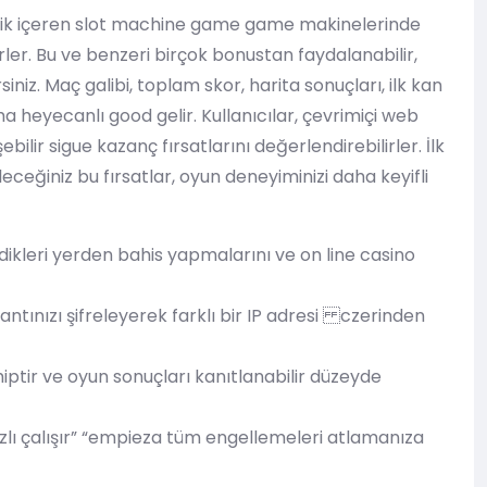
ellik içeren slot machine game game makinelerinde
ler. Bu ve benzeri birçok bonustan faydalanabilir,
iniz. Maç galibi, toplam skor, harita sonuçları, ilk kan
ha heyecanlı good gelir. Kullanıcılar, çevrimiçi web
bilir sigue kazanç fırsatlarını değerlendirebilirler. İlk
eceğiniz bu fırsatlar, oyun deneyiminizi daha keyifli
dikleri yerden bahis yapmalarını ve on line casino
antınızı şifreleyerek farklı bir IP adresi czerinden
tir ve oyun sonuçları kanıtlanabilir düzeyde
zlı çalışır” “empieza tüm engellemeleri atlamanıza