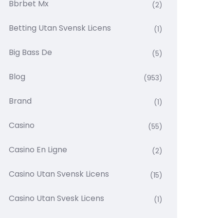
Bbrbet Mx
(2)
Betting Utan Svensk Licens
(1)
Big Bass De
(5)
Blog
(953)
Brand
(1)
Casino
(55)
Casino En Ligne
(2)
Casino Utan Svensk Licens
(15)
Casino Utan Svesk Licens
(1)