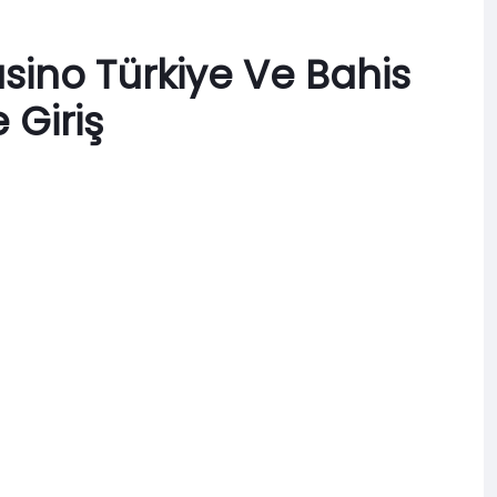
sino Türkiye Ve Bahis
 Giriş