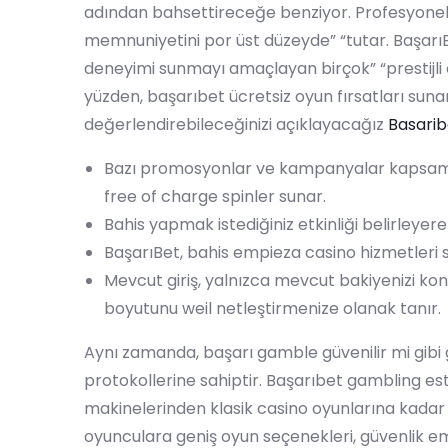
adından bahsettireceğe benziyor. Profesyonel 
memnuniyetini por üst düzeyde” “tutar. BaşarıB
deneyimi sunmayı amaçlayan birçok” “prestijli oy
yüzden, başarıbet ücretsiz oyun fırsatları sunar
değerlendirebileceğinizi açıklayacağız
Basarib
Bazı promosyonlar ve kampanyalar kapsamınd
free of charge spinler sunar.
Bahis yapmak istediğiniz etkinliği belirleyere
BaşarıBet, bahis empieza casino hizmetleri 
Mevcut giriş, yalnızca mevcut bakiyenizi ko
boyutunu weil netleştirmenize olanak tanır.
Aynı zamanda, başarı gamble güvenilir mi gibi 
protokollerine sahiptir. Başarıbet gambling e
makinelerinden klasik casino oyunlarına kadar 
oyunculara geniş oyun seçenekleri, güvenlik e