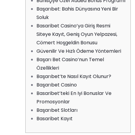
Bahisçiye Özel Added Bonus Programı
Başarıbet: Bahis Dünyasına Yeni Bir
Soluk
Basaribet Casino’ya Giriş Resmi
Siteye Kayıt, Geniş Oyun Yelpazesi,
Cömert Hoşgeldin Bonusu
Güvenilir Ve Hızlı Ödeme Yöntemleri
Başarı Bet Casino’nun Temel
Özellikleri
Başarıbet’te Nasıl Kayıt Olunur?
Başarıbet Casino
Basaribet’teki En Iyi Bonuslar Ve
Promosyonlar
Başarıbet Slotları
Basaribet Kayıt