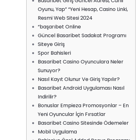
Basaribet Giriş Güncel Adresi, Canli
Oyunu, Yap” “Yeni Hesap, Casino Linki,
Resmi Web Sitesi 2024
“başarıbet Online
Güncel Basaribet Sadakat Programı
Siteye Giriş
Spor Bahisleri
Basaribet Casino Oyunculara Neler
Sunuyor?
Nasıl Kayıt Olunur Ve Giriş Yapılır?
Basaribet Android Uygulaması Nasıl
Indirilir?
Bonuslar Empieza Promosyonlar – En
Yeni Oyuncular İçin Fırsatlar
Basaribet Casino Sitesinde Ödemeler
Mobil Uygulama