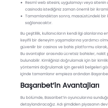
Resmî web sitesini, uygulamayı veya sitenin
casinoda istediğiniz zaman önemli bir ikramiy
Tamamlandıktan sonra, masaüstündeki bir kıs
sağlanacaktır.
Bu çeşitlilik, kullanıcıların kendi ilgi alanları
keyifli bir deneyim yaşamalarına yardımcı olmak
güvenilir bir casinos ve bahis platformu olarak, 
Bu avantajlar arasında ücretsiz bahisler, nakit p
bulunabilir. Kimliğinizi doğrulamak için bir kiml
yöntemini doğrulamak için gerekli belgeleri gön
içinde tamamlanır empieza ardından Başarıbet’i
Başarıbet’in Avantajları
Bu bölümde, Basaribet’in oyuncularına sunduğ
detaylandıracağız. Adı şimdiden piyasanın devl