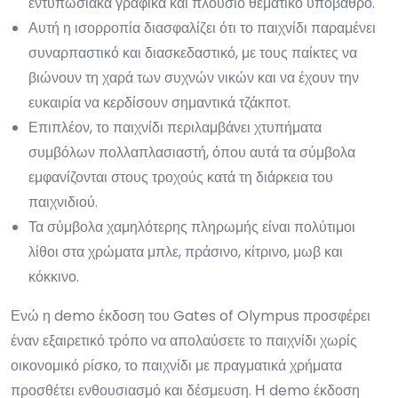
εντυπωσιακά γραφικά και πλούσιο θεματικό υπόβαθρο.
Αυτή η ισορροπία διασφαλίζει ότι το παιχνίδι παραμένει
συναρπαστικό και διασκεδαστικό, με τους παίκτες να
βιώνουν τη χαρά των συχνών νικών και να έχουν την
ευκαιρία να κερδίσουν σημαντικά τζάκποτ.
Επιπλέον, το παιχνίδι περιλαμβάνει χτυπήματα
συμβόλων πολλαπλασιαστή, όπου αυτά τα σύμβολα
εμφανίζονται στους τροχούς κατά τη διάρκεια του
παιχνιδιού.
Τα σύμβολα χαμηλότερης πληρωμής είναι πολύτιμοι
λίθοι στα χρώματα μπλε, πράσινο, κίτρινο, μωβ και
κόκκινο.
Ενώ η demo έκδοση του Gates of Olympus προσφέρει
έναν εξαιρετικό τρόπο να απολαύσετε το παιχνίδι χωρίς
οικονομικό ρίσκο, το παιχνίδι με πραγματικά χρήματα
προσθέτει ενθουσιασμό και δέσμευση. Η demo έκδοση