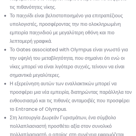
τις πιθανότητες νίκης.
Το παιχνίδι είναι βελτιστοποιημένο για επιτραπέζιους
υπολογιστές, προσφέροντας την πιο ολοκληρωμένη
εμπειρία παιχνιδιού με μεγαλύτερη οθόνη και πιο
λεπτομερή γραφικά.
Το Gates associated with Olympus είναι γνωστό για
την υψηλή του μεταβλητότητα, που σημαίνει ότι ενώ οι
νίκες μπορεί να είναι λιγότερο συχνές, τείνουν να είναι
σημαντικά μεγαλύτερες.
Η εξερεύνηση αυτών των εναλλακτικών μπορεί να
προσφέρει μια νέα εμπειρία, διατηρώντας παράλληλα τον
ενθουσιασμό και τις πιθανές ανταμοιβές που προσφέρει
το Entrance of Olympus.
Στη λειτουργία Δωρεάν Γυρισμάτων, ένα σύμβολο
πολλαπλασιαστή προσθέτει αξία στον συνολικό
πολλαπλασιαστή, ο οποίος στη συνέχεια εφαρμόζεται