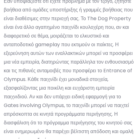
Εάν υποψιάζεστε ότι έχετε πρόβλημα με τον τζόγο, ζητήστε
βοήθεια από ομάδες υποστήριξης ή γραμμές βοήθειας που
είναι διαθέσιμες στην περιοχή σας. Το The Dog Property
είναι ένα άλλο αγαπημένο παιχνίδι κουλοχέρη που, αν και
διαφορετικό σε θέμα, μοιράζεται το ελκυστικό και
ανταποδοτικό gameplay που εκτιμούν οι παίκτες. Η
εξερεύνηση αυτών των εναλλακτικών μπορεί να προσφέρει
μια νέα εμπειρία, διατηρώντας παράλληλα τον ενθουσιασμό
και τις πιθανές ανταμοιβές που προσφέρει το Entrance of
Olympus. Κάθε παιχνίδι έχει μοναδικά στοιχεία,
εξασφαλίζοντας μια ποικίλη και ευχάριστη εμπειρία
παιχνιδιού. Αν και δεν υπάρχει ειδική εφαρμογή για το
Gates involving Olympus, το παιχνίδι μπορεί να παιχτεί
απρόσκοπτα σε κινητά προγράμματα περιήγησης. Η
διασφάλιση ότι το πρόγραμμα περιήγησης του κινητού σας
είναι ενημερωμένο θα παρέχει βέλτιστη απόδοση και ομαλή