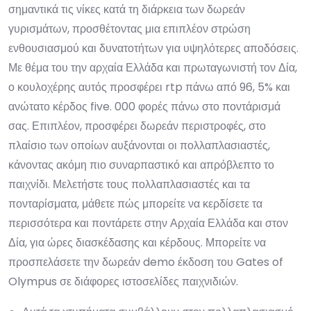
σημαντικά τις νίκες κατά τη διάρκεια των δωρεάν
γυρισμάτων, προσθέτοντας μια επιπλέον στρώση
ενθουσιασμού και δυνατοτήτων για υψηλότερες αποδόσεις.
Με θέμα του την αρχαία Ελλάδα και πρωταγωνιστή τον Δία,
ο κουλοχέρης αυτός προσφέρει rtp πάνω από 96, 5% και
ανώτατο κέρδος five. 000 φορές πάνω στο ποντάρισμά
σας. Επιπλέον, προσφέρει δωρεάν περιστροφές, στο
πλαίσιο των οποίων αυξάνονται οι πολλαπλασιαστές,
κάνοντας ακόμη πιο συναρπαστικό και απρόβλεπτο το
παιχνίδι. Μελετήστε τους πολλαπλασιαστές και τα
πονταρίσματα, μάθετε πώς μπορείτε να κερδίσετε τα
περισσότερα και ποντάρετε στην Αρχαία Ελλάδα και στον
Δία, για ώρες διασκέδασης και κέρδους. Μπορείτε να
προσπελάσετε την δωρεάν demo έκδοση του Gates of
Olympus σε διάφορες ιστοσελίδες παιχνιδιών.