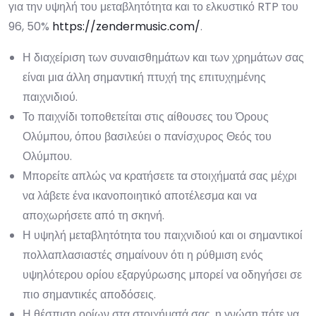
για την υψηλή του μεταβλητότητα και το ελκυστικό RTP του
96, 50%
https://zendermusic.com/
.
Η διαχείριση των συναισθημάτων και των χρημάτων σας
είναι μια άλλη σημαντική πτυχή της επιτυχημένης
παιχνιδιού.
Το παιχνίδι τοποθετείται στις αίθουσες του Όρους
Ολύμπου, όπου βασιλεύει ο πανίσχυρος Θεός του
Ολύμπου.
Μπορείτε απλώς να κρατήσετε τα στοιχήματά σας μέχρι
να λάβετε ένα ικανοποιητικό αποτέλεσμα και να
αποχωρήσετε από τη σκηνή.
Η υψηλή μεταβλητότητα του παιχνιδιού και οι σημαντικοί
πολλαπλασιαστές σημαίνουν ότι η ρύθμιση ενός
υψηλότερου ορίου εξαργύρωσης μπορεί να οδηγήσει σε
πιο σημαντικές αποδόσεις.
Η θέσπιση ορίων στα στοιχήματά σας, η γνώση πότε να