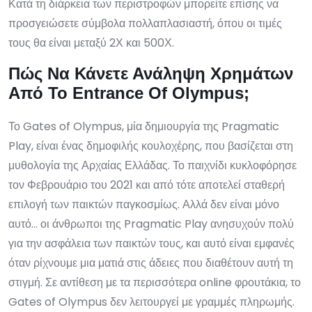
Κατά τη διάρκεια των περιστροφών μπορείτε επίσης να
προσγειώσετε σύμβολα πολλαπλασιαστή, όπου οι τιμές
τους θα είναι μεταξύ 2Χ και 500Χ.
Πώς Να Κάνετε Ανάληψη Χρημάτων
Από Το Entrance Of Olympus;
Το Gates of Olympus, μία δημιουργία της Pragmatic
Play, είναι ένας δημοφιλής κουλοχέρης, που βασίζεται στη
μυθολογία της Αρχαίας Ελλάδας. Το παιχνίδι κυκλοφόρησε
τον Φεβρουάριο του 2021 και από τότε αποτελεί σταθερή
επιλογή των παικτών παγκοσμίως. Αλλά δεν είναι μόνο
αυτό… οι άνθρωποι της Pragmatic Play ανησυχούν πολύ
για την ασφάλεια των παικτών τους, και αυτό είναι εμφανές
όταν ρίχνουμε μια ματιά στις άδειες που διαθέτουν αυτή τη
στιγμή. Σε αντίθεση με τα περισσότερα online φρουτάκια, το
Gates of Olympus δεν λειτουργεί με γραμμές πληρωμής.