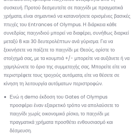
συσκευή. Προτού δεσμευτείτε σε παιχνίδι με πραγματικά
χρήματα, είναι σημαντικό να κατανοήσετε ορισμένες βασικές
πτυχές του Entrances of Olympus. Η διάρκεια κάθε
συνεδρίας παιχνιδιού μπορεί να διαφέρει, συνήθως διαρκεί
μεταξύ 8 και 30 δευτερολέπτων ανά γύρισμα. Για να
ξεκινήσετε να παίζετε το παιχνίδι με Θεούς, ορίστε το
στοίχημά σας, με τα κουμπιά +/- μπορείτε να αυξάνετε ή να
χαμηλώνετε το όριο της συμμετοχής σας. Μπορείτε είτε να
περιστρέφετε τους τροχούς αυτόματα, είτε να θέσετε σε
κίνηση τη λειτουργία αυτόματων περιστροφών.
Ενώ η demo έκδοση του Gates of Olympus
προσφέρει έναν εξαιρετικό τρόπο να απολαύσετε το
παιχνίδι χωρίς οικονομικό ρίσκο, το παιχνίδι με
πραγματικά χρήματα προσθέτει ενθουσιασμό και
δέσμευση.