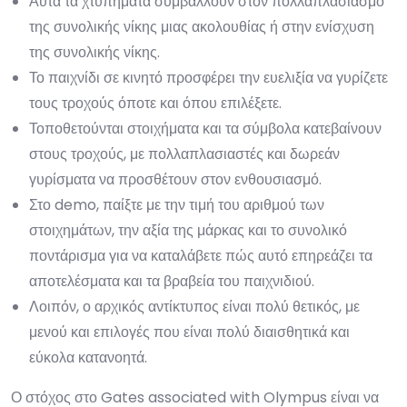
Αυτά τα χτυπήματα συμβάλλουν στον πολλαπλασιασμό
της συνολικής νίκης μιας ακολουθίας ή στην ενίσχυση
της συνολικής νίκης.
Το παιχνίδι σε κινητό προσφέρει την ευελιξία να γυρίζετε
τους τροχούς όποτε και όπου επιλέξετε.
Τοποθετούνται στοιχήματα και τα σύμβολα κατεβαίνουν
στους τροχούς, με πολλαπλασιαστές και δωρεάν
γυρίσματα να προσθέτουν στον ενθουσιασμό.
Στο demo, παίξτε με την τιμή του αριθμού των
στοιχημάτων, την αξία της μάρκας και το συνολικό
ποντάρισμα για να καταλάβετε πώς αυτό επηρεάζει τα
αποτελέσματα και τα βραβεία του παιχνιδιού.
Λοιπόν, ο αρχικός αντίκτυπος είναι πολύ θετικός, με
μενού και επιλογές που είναι πολύ διαισθητικά και
εύκολα κατανοητά.
Ο στόχος στο Gates associated with Olympus είναι να