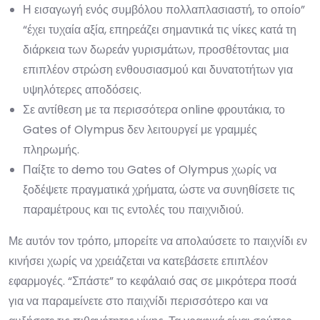
Η εισαγωγή ενός συμβόλου πολλαπλασιαστή, το οποίο”
“έχει τυχαία αξία, επηρεάζει σημαντικά τις νίκες κατά τη
διάρκεια των δωρεάν γυρισμάτων, προσθέτοντας μια
επιπλέον στρώση ενθουσιασμού και δυνατοτήτων για
υψηλότερες αποδόσεις.
Σε αντίθεση με τα περισσότερα online φρουτάκια, το
Gates of Olympus δεν λειτουργεί με γραμμές
πληρωμής.
Παίξτε το demo του Gates of Olympus χωρίς να
ξοδέψετε πραγματικά χρήματα, ώστε να συνηθίσετε τις
παραμέτρους και τις εντολές του παιχνιδιού.
Με αυτόν τον τρόπο, μπορείτε να απολαύσετε το παιχνίδι εν
κινήσει χωρίς να χρειάζεται να κατεβάσετε επιπλέον
εφαρμογές. “Σπάστε” το κεφάλαιό σας σε μικρότερα ποσά
για να παραμείνετε στο παιχνίδι περισσότερο και να