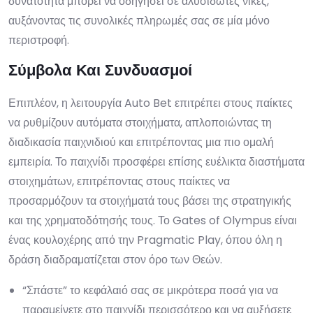
δυνατότητα μπορεί να οδηγήσει σε αλυσιδωτές νίκες,
αυξάνοντας τις συνολικές πληρωμές σας σε μία μόνο
περιστροφή.
Σύμβολα Και Συνδυασμοί
Επιπλέον, η λειτουργία Auto Bet επιτρέπει στους παίκτες
να ρυθμίζουν αυτόματα στοιχήματα, απλοποιώντας τη
διαδικασία παιχνιδιού και επιτρέποντας μια πιο ομαλή
εμπειρία. Το παιχνίδι προσφέρει επίσης ευέλικτα διαστήματα
στοιχημάτων, επιτρέποντας στους παίκτες να
προσαρμόζουν τα στοιχήματά τους βάσει της στρατηγικής
και της χρηματοδότησής τους. Το Gates of Olympus είναι
ένας κουλοχέρης από την Pragmatic Play, όπου όλη η
δράση διαδραματίζεται στον όρο των Θεών.
“Σπάστε” το κεφάλαιό σας σε μικρότερα ποσά για να
παραμείνετε στο παιχνίδι περισσότερο και να αυξήσετε