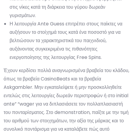
στις νίκες κατά τη διάρκεια του γύρου δωρεάν
γυρισμάτων.
Η λειτουργία Ante Guess επιτρέπει στους παίκτες να
αυξήσουν το στοίχημά τους κατά ένα ποσοστό για να
βελτιώσουν τα χαρακτηριστικά του παιχνιδιού,
αυξάνοντας συγκεκριμένα τις πιθανότητες
ενεργοποίησης της λειτουργίας Free Spins.
Έχουν κερδίσει πολλά αναγνωρισμένα βραβεία του κλάδου,
όπως τα βραβεία CasinoBeats και τα βραβεία
Askgambler. Μην εγκαταλείψετε ή μην προσκολληθείτε
εντελώς στις λειτουργίες δωρεάν περιστροφών ή στο initial
ante” “wager για να διπλασιάσετε τον πολλαπλασιαστή
του πονταρίσματος. Στο demonstration, παίξτε με την τιμή
του αριθμού των στοιχημάτων, την αξία της μάρκας και το
συνολικό ποντάρισμα για να καταλάβετε πώς αυτό