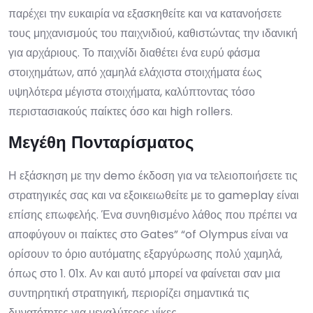
παρέχει την ευκαιρία να εξασκηθείτε και να κατανοήσετε
τους μηχανισμούς του παιχνιδιού, καθιστώντας την ιδανική
για αρχάριους. Το παιχνίδι διαθέτει ένα ευρύ φάσμα
στοιχημάτων, από χαμηλά ελάχιστα στοιχήματα έως
υψηλότερα μέγιστα στοιχήματα, καλύπτοντας τόσο
περιστασιακούς παίκτες όσο και high rollers.
Μεγέθη Πονταρίσματος
Η εξάσκηση με την demo έκδοση για να τελειοποιήσετε τις
στρατηγικές σας και να εξοικειωθείτε με το gameplay είναι
επίσης επωφελής. Ένα συνηθισμένο λάθος που πρέπει να
αποφύγουν οι παίκτες στο Gates” “of Olympus είναι να
ορίσουν το όριο αυτόματης εξαργύρωσης πολύ χαμηλά,
όπως στο 1. 01x. Αν και αυτό μπορεί να φαίνεται σαν μια
συντηρητική στρατηγική, περιορίζει σημαντικά τις
δυνατότητες για μεγαλύτερες νίκες.