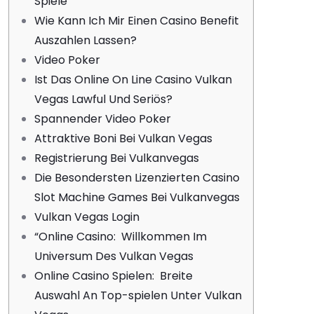
Spiele
Wie Kann Ich Mir Einen Casino Benefit
Auszahlen Lassen?
Video Poker
Ist Das Online On Line Casino Vulkan
Vegas Lawful Und Seriös?
Spannender Video Poker
Attraktive Boni Bei Vulkan Vegas
Registrierung Bei Vulkanvegas
Die Besondersten Lizenzierten Casino
Slot Machine Games Bei Vulkanvegas
Vulkan Vegas Login
“Online Casino: Willkommen Im
Universum Des Vulkan Vegas
Online Casino Spielen: Breite
Auswahl An Top-spielen Unter Vulkan