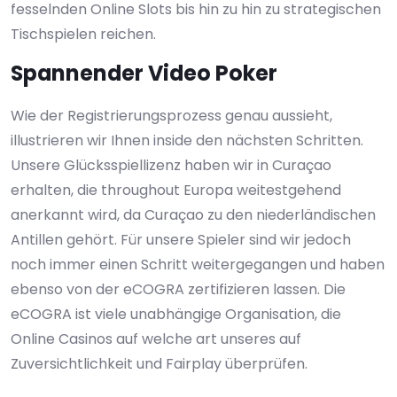
fesselnden Online Slots bis hin zu hin zu strategischen
Tischspielen reichen.
Spannender Video Poker
Wie der Registrierungsprozess genau aussieht,
illustrieren wir Ihnen inside den nächsten Schritten.
Unsere Glücksspiellizenz haben wir in Curaçao
erhalten, die throughout Europa weitestgehend
anerkannt wird, da Curaçao zu den niederländischen
Antillen gehört. Für unsere Spieler sind wir jedoch
noch immer einen Schritt weitergegangen und haben
ebenso von der eCOGRA zertifizieren lassen. Die
eCOGRA ist viele unabhängige Organisation, die
Online Casinos auf welche art unseres auf
Zuversichtlichkeit und Fairplay überprüfen.