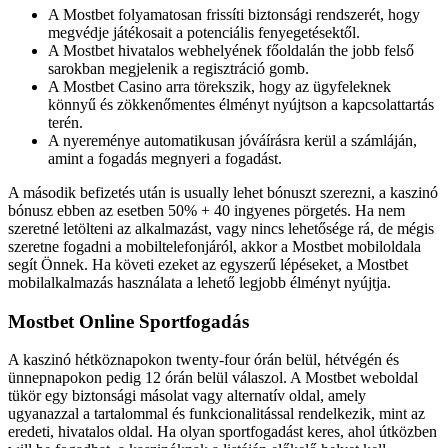
A Mostbet folyamatosan frissíti biztonsági rendszerét, hogy
megvédje játékosait a potenciális fenyegetésektől.
A Mostbet hivatalos webhelyének főoldalán the jobb felső
sarokban megjelenik a regisztráció gomb.
A Mostbet Casino arra törekszik, hogy az ügyfeleknek
könnyű és zökkenőmentes élményt nyújtson a kapcsolattartás
terén.
A nyereménye automatikusan jóváírásra kerül a számláján,
amint a fogadás megnyeri a fogadást.
A második befizetés után is usually lehet bónuszt szerezni, a kaszinó
bónusz ebben az esetben 50% + 40 ingyenes pörgetés. Ha nem
szeretné letölteni az alkalmazást, vagy nincs lehetősége rá, de mégis
szeretne fogadni a mobiltelefonjáról, akkor a Mostbet mobiloldala
segít Önnek. Ha követi ezeket az egyszerű lépéseket, a Mostbet
mobilalkalmazás használata a lehető legjobb élményt nyújtja.
Mostbet Online Sportfogadás
A kaszinó hétköznapokon twenty-four órán belül, hétvégén és
ünnepnapokon pedig 12 órán belül válaszol. A Mostbet weboldal
tükör egy biztonsági másolat vagy alternatív oldal, amely
ugyanazzal a tartalommal és funkcionalitással rendelkezik, mint az
eredeti, hivatalos oldal. Ha olyan sportfogadást keres, ahol útközben