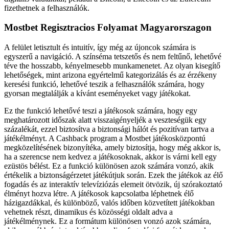
fizethetnek a felhasználók.
Mostbet Regisztracios Folyamat Magyarorszagon
A felület letisztult és intuitív, így még az újoncok számára is
egyszerű a navigáció. A színséma tetszetős és nem feltűnő, lehetővé
téve the hosszabb, kényelmesebb munkamenetet. Az olyan kisegítő
lehetőségek, mint arizona egyértelmű kategorizálás és az érzékeny
keresési funkció, lehetővé teszik a felhasználók számára, hogy
gyorsan megtalálják a kívánt eseményeket vagy játékokat.
Ez the funkció lehetővé teszi a játékosok számára, hogy egy
meghatározott időszak alatt visszaigényeljék a veszteségük egy
százalékát, ezzel biztosítva a biztonsági hálót és pozitívan tartva a
játékélményt. A Cashback program a Mostbet játékosközpontú
megközelítésének bizonyítéka, amely biztosítja, hogy még akkor is,
ha a szerencse nem kedvez a játékosoknak, akkor is várni kell egy
ezüstös bélést. Ez a funkció különösen azok számára vonzó, akik
értékelik a biztonságérzetet játékútjuk során. Ezek the játékok az élő
fogadás és az interaktív televíziózás elemeit ötvözik, új szórakoztató
élményt hozva létre. A játékosok kapcsolatba léphetnek élő
házigazdákkal, és különböző, valós időben közvetített játékokban
vehetnek részt, dinamikus és közösségi oldalt adva a
játékélménynek. Ez a formátum különösen vonzó azok számára,