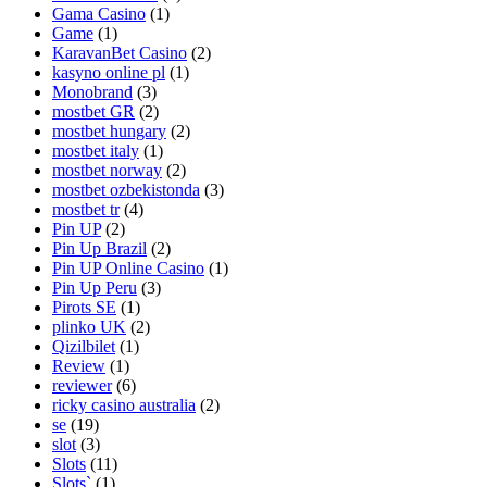
Gama Casino
(1)
Game
(1)
KaravanBet Casino
(2)
kasyno online pl
(1)
Monobrand
(3)
mostbet GR
(2)
mostbet hungary
(2)
mostbet italy
(1)
mostbet norway
(2)
mostbet ozbekistonda
(3)
mostbet tr
(4)
Pin UP
(2)
Pin Up Brazil
(2)
Pin UP Online Casino
(1)
Pin Up Peru
(3)
Pirots SE
(1)
plinko UK
(2)
Qizilbilet
(1)
Review
(1)
reviewer
(6)
ricky casino australia
(2)
se
(19)
slot
(3)
Slots
(11)
Slots`
(1)