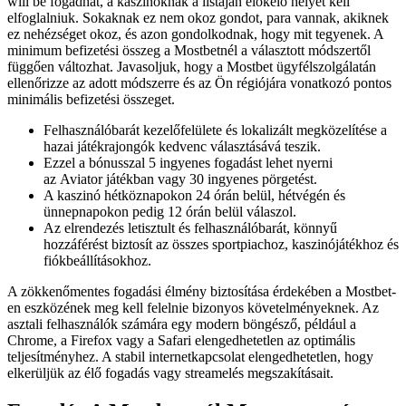
will be fogadhat, a kaszinóknak a listáján előkelő helyet kell
elfoglalniuk. Sokaknak ez nem okoz gondot, para vannak, akiknek
ez nehézséget okoz, és azon gondolkodnak, hogy mit tegyenek. A
minimum befizetési összeg a Mostbetnél a választott módszertől
függően változhat. Javasoljuk, hogy a Mostbet ügyfélszolgálatán
ellenőrizze az adott módszerre és az Ön régiójára vonatkozó pontos
minimális befizetési összeget.
Felhasználóbarát kezelőfelülete és lokalizált megközelítése a
hazai játékrajongók kedvenc választásává teszik.
Ezzel a bónusszal 5 ingyenes fogadást lehet nyerni
az Aviator játékban vagy 30 ingyenes pörgetést.
A kaszinó hétköznapokon 24 órán belül, hétvégén és
ünnepnapokon pedig 12 órán belül válaszol.
Az elrendezés letisztult és felhasználóbarát, könnyű
hozzáférést biztosít az összes sportpiachoz, kaszinójátékhoz és
fiókbeállításokhoz.
A zökkenőmentes fogadási élmény biztosítása érdekében a Mostbet-
en eszközének meg kell felelnie bizonyos követelményeknek. Az
asztali felhasználók számára egy modern böngésző, például a
Chrome, a Firefox vagy a Safari elengedhetetlen az optimális
teljesítményhez. A stabil internetkapcsolat elengedhetetlen, hogy
elkerüljük az élő fogadás vagy streamelés megszakításait.