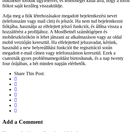
bukméker törődik ügyfeleivel, és lehetőséget kínál arra, hogy a törölt
fiókot saját kezűleg visszaküldje.
Adja meg a fiók létrehozásakor megadott bejelentkezési nevet
(telefonszám vagy mail cím) és jelszót. Ha nem tud bejelentkezni
fiókjába, használja az elfelejtett jelszó funkciót, és állítsa vissza a
hozzáférést a profiljához. A MostBetnél számítógépen és
mobileszközökön is lehet játszani az alkalmazáson vagy az oldal
mobil verzióján keresztül. Ha elfelejtetted jelszavadat, kérünk,
használd a new helyreállítási funkciót the regisztráció során
megadott e-mail címen vagy telefonszámon keresztül. Ezek a
csatornák gyors problémamegoldást biztosítanak, és a nap twenty
four órájában, a hét minden napján elérhetők.
Share This Post:
Add a Comment