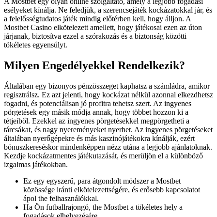
A Mostbet egy olyan online szolgáltató, amely a legjobb fogadási
esélyeket kínálja. Ne feledjük, a szerencsejáték kockázatokkal jár, és
a felelősségtudatos játék mindig előtérben kell, hogy álljon. A
Mostbet Casino elkötelezett amellett, hogy játékosai ezen az úton
járjanak, biztosítva ezzel a szórakozás és a biztonság közötti
tökéletes egyensúlyt.
Milyen Engedélyekkel Rendelkezik?
Általában egy bizonyos pénzösszeget kaphatsz a számládra, amikor
regisztrálsz. Ez azt jelenti, hogy kockázat nélkül azonnal elkezdhetsz
fogadni, és potenciálisan jó profitra tehetsz szert. Az ingyenes
pörgetések egy másik módja annak, hogy többet hozzon ki a
tétjeiből. Ezekkel az ingyenes pörgetésekkel megpörgetheti a
tárcsákat, és nagy nyereményeket nyerhet. Az ingyenes pörgetéseket
általában nyerőgépekre és más kaszinójátékokra kínálják, ezért
bónuszkereséskor mindenképpen nézz utána a legjobb ajánlatoknak.
Kezdje kockázatmentes játékutazását, és merüljön el a különböző
izgalmas játékokban.
Ez egy egyszerű, para átgondolt módszer a Mostbet
közössége iránti elkötelezettségére, és erősebb kapcsolatot
ápol the felhasználókkal.
Ha Ön futballrajongó, the Mostbet a tökéletes hely a
fogadások elhelyezésére.