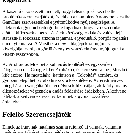
Regisztráció
A kaszinó elkötelezett amellett, hogy felismerje és kezelje the
problémás szerencsejátékot, és ebben a Gamblers Anonymous és the
GamCare szervezetekkel együttműködve nyújt segítséget. A
játékosok egy emelkedő görbére fogadnak, hogy az összeomlás
előtt” “kifizessék a pénzt. A játék közösségi oldala és valós idejű
statisztikái fokozzák arizona izgalmat, egyedülálló, pörgős fogadási
élményt kínálva. A Mostbet a new táblagépek rajongóit is
kiszolgálja, és olyan gördülékeny és vonzó élményt nyújt, great a
kisebb eszközökön.
Az Androidos Mostbet alkalmazás letöltéséhez egyszerűen
látogasson el a Google Play Áruházba, és keressen rá the „Mostbet”
kifejezésre. Ha megtalálta, kattintson a „Telepítés” gombra, és
gyorsan telepítheti az alkalmazást a készülékére. Az eredmények
integritását a szolgáltatói engedélyesek biztosítják, akik folyamatos
ellenőrzéseket végeznek a csalás felderítése érdekében. A kedvenc
játékok a kedvencek részhez kerülnek a gyors hozzáférés
érdekében.
Felelős Szerencsejáték
Ennek az iránynak hatalmas számú rajongójai vannak, valamint
ligák és mérkőzések széles hálózata, amelyekre az év bármelyik