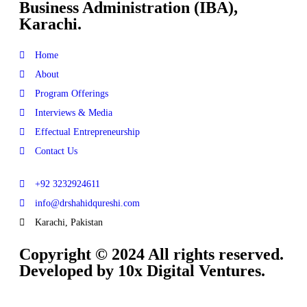
Business Administration (IBA),
Karachi.
Home
About
Program Offerings
Interviews & Media
Effectual Entrepreneurship
Contact Us
+92 3232924611
info@drshahidqureshi.com
Karachi, Pakistan
Copyright © 2024 All rights reserved.
Developed by 10x Digital Ventures.