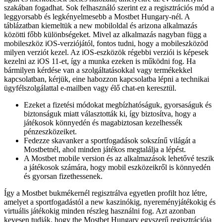
szakában fogadhat. Sok felhasználó szerint ez a regisztrációs mód a
leggyorsabb és legkényelmesebb a Mostbet Hungary-nél. A
táblázatban kiemeltük a new mobiloldal és arizona alkalmazás
közötti főbb különbségeket. Mivel az alkalmazás nagyban függ a
mobileszköz iOS-verziójától, fontos tudni, hogy a mobileszközöd
milyen verziót kezel. Az iOS-eszközök régebbi verziói is képesek
kezelni az iOS 11-et, így a munka ezeken is működni fog. Ha
bármilyen kérdése van a szolgáltatásokkal vagy termékekkel
kapcsolatban, kérjük, eine habozzon kapcsolatba lépni a technikai
ügyfélszolgálattal e-mailben vagy élő chat-en keresztül.
Ezeket a fizetési módokat megbízhatóságuk, gyorsaságuk és
biztonságuk miatt választották ki, így biztosítva, hogy a
játékosok könnyedén és magabiztosan kezelhessék
pénzeszközeiket.
Fedezze skavanker a sportfogadások sokszínű világát a
Mostbetnél, ahol minden játékos megtalálja a lépést.
A Mostbet mobile version és az alkalmazások lehetővé teszik
a játékosok számára, hogy mobil eszközeikről is könnyedén
és gyorsan fizethessenek.
Így a Mostbet bukmékernél regisztrálva egyetlen profilt hoz létre,
amelyet a sportfogadástól a new kaszinókig, nyereményjátékokig és
virtuális játékokig minden részleg használni fog. Azt azonban
kevesen tudják, hogy the Mostbet Hungary egyszerű regisztrációja