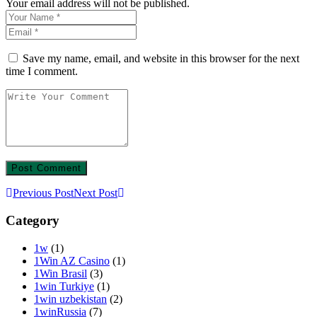
Your email address will not be published.
Save my name, email, and website in this browser for the next
time I comment.
Previous Post
Next Post
Category
1w
(1)
1Win AZ Casino
(1)
1Win Brasil
(3)
1win Turkiye
(1)
1win uzbekistan
(2)
1winRussia
(7)