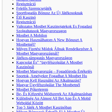
Regisztráció
Felelős Szerencsejáték
Sportfogadás Bónusz Az Új Játékosoknak
Élő Kaszinó
Regisztráció
Valtozatos Mostbet Kaszinojatekok Es Fogadasi
Szolgaltatasok Magyarorszagon
Mostbet A Mobilon
Hogyan Használhatom A New Bónuszt A
Mostbetnél?
Milyen Fizetési Módok Állnak Rendelkezésre A
Mostbet Magyarországnál?
Játékos-támogatás Magyarországon
Kapcsolat És” “ügyfélszolgálat A Mostbet
Kaszinónál
Mostbet Magyarország – Fogadóiroda Értékelés
Sportok, Amelyekre Fogadhat A Mostbet Hu
Hogyan Kell Használni Az Alkalmazást?
Magyar Ügyfélszolgálat The Mostbetnél
Mostbet Pókerterem
Be- És Kifizetési Módszerek Az Alkalmazásban
Különbség An Almost All Bet App És A Mobil
Weboldal Között
Top 5 Játék A Mostbet Kaszinóban
Milyen Bónuszok Érhetők El A Mostbet Új