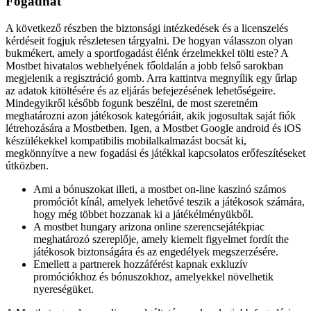
Fogadhat
A következő részben the biztonsági intézkedések és a licenszelés
kérdéseit fogjuk részletesen tárgyalni. De hogyan válasszon olyan
bukmékert, amely a sportfogadást élénk érzelmekkel tölti este? A
Mostbet hivatalos webhelyének főoldalán a jobb felső sarokban
megjelenik a regisztráció gomb. Arra kattintva megnyílik egy űrlap
az adatok kitöltésére és az eljárás befejezésének lehetőségeire.
Mindegyikről később fogunk beszélni, de most szeretném
meghatározni azon játékosok kategóriáit, akik jogosultak saját fiók
létrehozására a Mostbetben. Igen, a Mostbet Google android és iOS
készülékekkel kompatibilis mobilalkalmazást bocsát ki,
megkönnyítve a new fogadási és játékkal kapcsolatos erőfeszítéseket
útközben.
Ami a bónuszokat illeti, a mostbet on-line kaszinó számos
promóciót kínál, amelyek lehetővé teszik a játékosok számára,
hogy még többet hozzanak ki a játékélményükből.
A mostbet hungary arizona online szerencsejátékpiac
meghatározó szereplője, amely kiemelt figyelmet fordít the
játékosok biztonságára és az engedélyek megszerzésére.
Emellett a partnerek hozzáférést kapnak exkluzív
promóciókhoz és bónuszokhoz, amelyekkel növelhetik
nyereségüket.