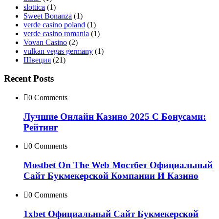
slottica
(1)
Sweet Bonanza
(1)
verde casino poland
(1)
verde casino romania
(1)
Vovan Casino
(2)
vulkan vegas germany
(1)
Швеция
(21)
Recent Posts
0 Comments
Лучшие Онлайн Казино 2025 С Бонусами:
Рейтинг
0 Comments
Mostbet On The Web Мостбет Официальный
Сайт Букмекерской Компании И Казино
0 Comments
1xbet Официальный Сайт Букмекерской