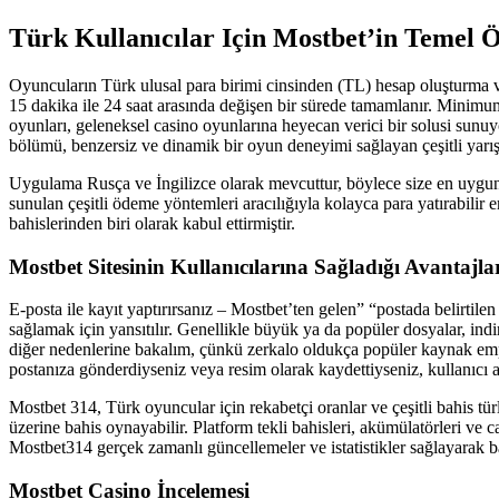
Türk Kullanıcılar Için Mostbet’in Temel Ö
Oyuncuların Türk ulusal para birimi cinsinden (TL) hesap oluşturma ve
15 dakika ile 24 saat arasında değişen bir sürede tamamlanır. Minimu
oyunları, geleneksel casino oyunlarına heyecan verici bir solusi sunuyo
bölümü, benzersiz ve dinamik bir oyun deneyimi sağlayan çeşitli yarış 
Uygulama Rusça ve İngilizce olarak mevcuttur, böylece size en uygun di
sunulan çeşitli ödeme yöntemleri aracılığıyla kolayca para yatırabili
bahislerinden biri olarak kabul ettirmiştir.
Mostbet Sitesinin Kullanıcılarına Sağladığı Avantajla
E-posta ile kayıt yaptırırsanız – Mostbet’ten gelen” “postada belirtil
sağlamak için yansıtılır. Genellikle büyük ya da popüler dosyalar, indi
diğer nedenlerine bakalım, çünkü zerkalo oldukça popüler kaynak empie
postanıza gönderdiyseniz veya resim olarak kaydettiyseniz, kullanıcı a
Mostbet 314, Türk oyuncular için rekabetçi oranlar ve çeşitli bahis tür
üzerine bahis oynayabilir. Platform tekli bahisleri, akümülatörleri ve ca
Mostbet314 gerçek zamanlı güncellemeler ve istatistikler sağlayarak ba
Mostbet Casino İncelemesi