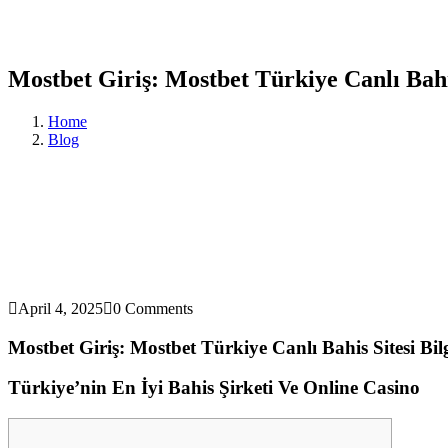
Mostbet Giriş: Mostbet Türkiye Canlı Bahis
Home
Blog
April 4, 2025
0 Comments
Mostbet Giriş: Mostbet Türkiye Canlı Bahis Sitesi Bilg
Türkiye’nin En İyi Bahis Şirketi Ve Online Casino