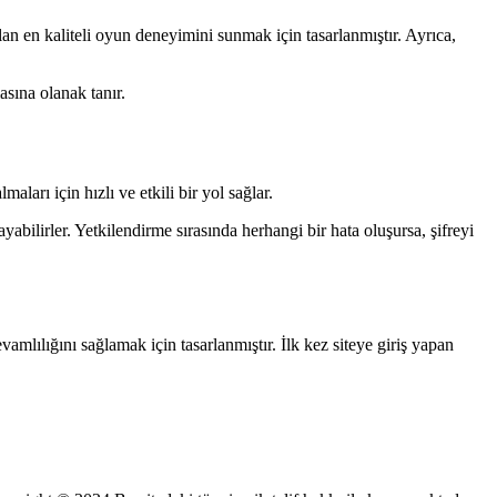
an en kaliteli oyun deneyimini sunmak için tasarlanmıştır. Ayrıca,
asına olanak tanır.
ları için hızlı ve etkili bir yol sağlar.
ayabilirler. Yetkilendirme sırasında herhangi bir hata oluşursa, şifreyi
mlılığını sağlamak için tasarlanmıştır. İlk kez siteye giriş yapan