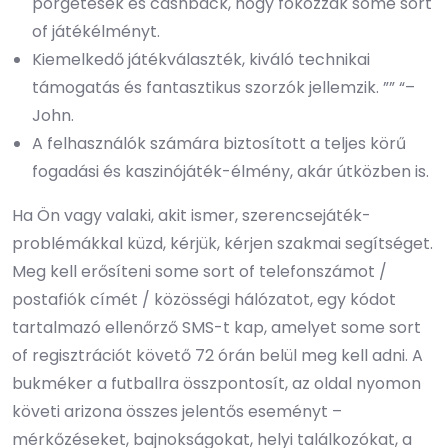
pörgetések és cashback, hogy fokozzák some sort
of játékélményt.
Kiemelkedő játékválaszték, kiváló technikai
támogatás és fantasztikus szorzók jellemzik. ”” “–
John.
A felhasználók számára biztosított a teljes körű
fogadási és kaszinójáték-élmény, akár útközben is.
Ha Ön vagy valaki, akit ismer, szerencsejáték-
problémákkal küzd, kérjük, kérjen szakmai segítséget.
Meg kell erősíteni some sort of telefonszámot /
postafiók címét / közösségi hálózatot, egy kódot
tartalmazó ellenőrző SMS-t kap, amelyet some sort
of regisztrációt követő 72 órán belül meg kell adni. A
bukméker a futballra összpontosít, az oldal nyomon
követi arizona összes jelentős eseményt –
mérkőzéseket, bajnokságokat, helyi találkozókat, a