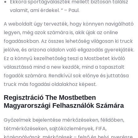
Ekkora sportágválaszték mellett biztosan találsz
valamit, ami érdekel. ” – Paul.
A weboldalt úgy tervezték, hogy könnyen navigálható
legyen, még azok számára is, akik újak az online
fogadásokban. Az összes lehetőség világosan ki truck
jelölve, és arizona oldalon való eligazodás gyerekjáték.
Ez a könnyű kezelhetőség teszi a Mostbetet kiváló
választássá mind a new kezdők, mind a tapasztalt
fogadók számára. Rendkívül sok előnye és juttatása
truck más fogadási oldalakhoz képest.
Regisztráció The Mostbetben
Magyarországi Felhasználók Számára
Győzelmek bejelentése mérkőzéseken, félidőben,
tétmérkőzéseken, sajtóközlemények, FIFA,
középpályások, mérkőzések – felső és helyi, nyerésre