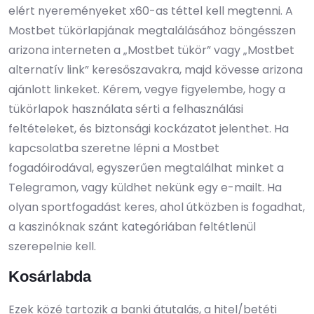
elért nyereményeket x60-as téttel kell megtenni. A
Mostbet tükörlapjának megtalálásához böngésszen
arizona interneten a „Mostbet tükör” vagy „Mostbet
alternatív link” keresőszavakra, majd kövesse arizona
ajánlott linkeket. Kérem, vegye figyelembe, hogy a
tükörlapok használata sérti a felhasználási
feltételeket, és biztonsági kockázatot jelenthet. Ha
kapcsolatba szeretne lépni a Mostbet
fogadóirodával, egyszerűen megtalálhat minket a
Telegramon, vagy küldhet nekünk egy e-mailt. Ha
olyan sportfogadást keres, ahol útközben is fogadhat,
a kaszinóknak szánt kategóriában feltétlenül
szerepelnie kell.
Kosárlabda
Ezek közé tartozik a banki átutalás, a hitel/betéti