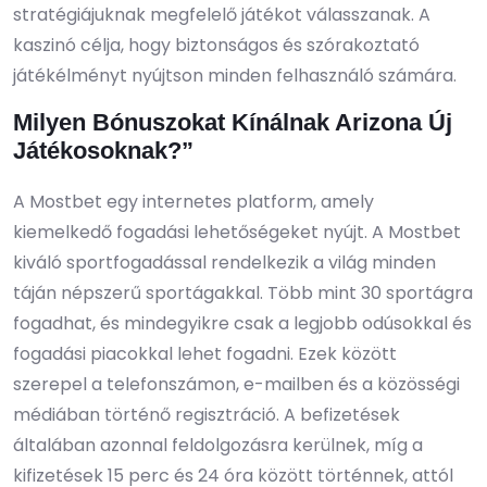
stratégiájuknak megfelelő játékot válasszanak. A
kaszinó célja, hogy biztonságos és szórakoztató
játékélményt nyújtson minden felhasználó számára.
Milyen Bónuszokat Kínálnak Arizona Új
Játékosoknak?”
A Mostbet egy internetes platform, amely
kiemelkedő fogadási lehetőségeket nyújt. A Mostbet
kiváló sportfogadással rendelkezik a világ minden
táján népszerű sportágakkal. Több mint 30 sportágra
fogadhat, és mindegyikre csak a legjobb odúsokkal és
fogadási piacokkal lehet fogadni. Ezek között
szerepel a telefonszámon, e-mailben és a közösségi
médiában történő regisztráció. A befizetések
általában azonnal feldolgozásra kerülnek, míg a
kifizetések 15 perc és 24 óra között történnek, attól