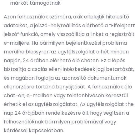
márkát támogatnak.
Azon felhasználók számára, akik elfelejtik hitelesítő
adataikat, a jelszó-helyreállítás elérhető a “Elfelejtett
jelszó” funkció, amely visszaállítja a linket a regisztrált
e-mailjére. Ha bármilyen bejelentkezési probléma
merülne blessyrer, az ügyfélszolgálat a hét minden
napján, 24 órában elérhető élő chaten. Ez a lépés
biztosítja a csalás elleni intézkedések jogi betartását,
és magában foglalja az azonosító dokumentumok
ellenőrzésre történő benyújtását. A felhasználók élő
chat-en, e-mailben vagy telefonhíváson keresztül
érhetik el az ügyfélszolgálatot. Az ügyfélszolgálat the
nap 24 órájában rendelkezésre áll, hogy segítsen a
felhasználóknak bármilyen problémával vagy
kérdéssel kapcsolatban.