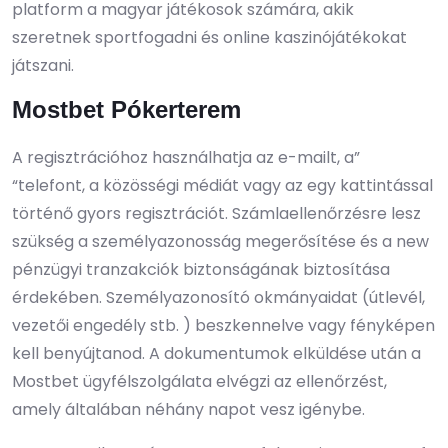
platform a magyar játékosok számára, akik
szeretnek sportfogadni és online kaszinójátékokat
játszani.
Mostbet Pókerterem
A regisztrációhoz használhatja az e-mailt, a”
“telefont, a közösségi médiát vagy az egy kattintással
történő gyors regisztrációt. Számlaellenőrzésre lesz
szükség a személyazonosság megerősítése és a new
pénzügyi tranzakciók biztonságának biztosítása
érdekében. Személyazonosító okmányaidat (útlevél,
vezetői engedély stb. ) beszkennelve vagy fényképen
kell benyújtanod. A dokumentumok elküldése után a
Mostbet ügyfélszolgálata elvégzi az ellenőrzést,
amely általában néhány napot vesz igénybe.