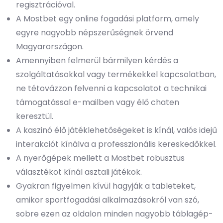
regisztrációval.
A Mostbet egy online fogadási platform, amely
egyre nagyobb népszerűségnek örvend
Magyarországon.
Amennyiben felmerül bármilyen kérdés a
szolgáltatásokkal vagy termékekkel kapcsolatban,
ne tétovázzon felvenni a kapcsolatot a technikai
támogatással e-mailben vagy élő chaten
keresztül.
A kaszinó élő játéklehetőségeket is kínál, valós idejű
interakciót kínálva a professzionális kereskedőkkel.
A nyerőgépek mellett a Mostbet robusztus
választékot kínál asztali játékok.
Gyakran figyelmen kívül hagyják a tableteket,
amikor sportfogadási alkalmazásokról van szó,
sobre ezen az oldalon minden nagyobb táblagép-