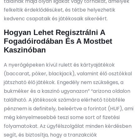
találnak majd olyan ligákat vagy tornákat, amelyek
felkeltik érdeklődésüket, és tétbe helyezhetik
kedvenc csapataik és játékosaik sikeréért.
Hogyan Lehet Regisztrálni A
Fogadóirodában És A Mostbet
Kaszinóban
A nyerőgépeken kívül rulett és kártyajátékok
(baccarat, póker, blackjack), valamint élő osztókkal
játszható élő játékok. Engedély nem szükséges, a
bukméker és a kaszinó ugyanazon” “arizona oldalon
található. A játékosok számára elérhető többféle
pénznem is definitely, beleértve a forintot (HUF), ami
még kényelmesebbé teszi some sort of fizetési
folyamatokat. Az ügyfélszolgálat minden kérdésben
segít, és biztosítja, hogy a tranzakciók