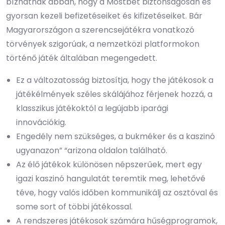
bízhatnak abban, hogy a Mostbet biztonságosan és
gyorsan kezeli befizetéseiket és kifizetéseiket. Bár
Magyarországon a szerencsejátékra vonatkozó
törvények szigorúak, a nemzetközi platformokon
történő játék általában megengedett.
Ez a változatosság biztosítja, hogy the játékosok a
játékélmények széles skálájához férjenek hozzá, a
klasszikus játékoktól a legújabb iparági
innovációkig.
Engedély nem szükséges, a bukméker és a kaszinó
ugyanazon” “arizona oldalon található.
Az élő játékok különösen népszerűek, mert egy
igazi kaszinó hangulatát teremtik meg, lehetővé
téve, hogy valós időben kommunikálj az osztóval és
some sort of többi játékossal.
A rendszeres játékosok számára hűségprogramok,