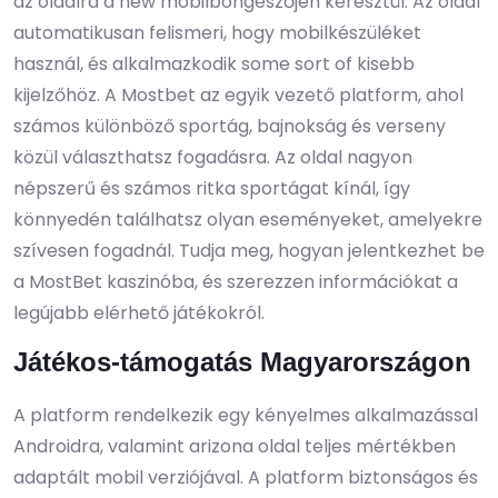
az oldalra a new mobilböngészőjén keresztül. Az oldal
automatikusan felismeri, hogy mobilkészüléket
használ, és alkalmazkodik some sort of kisebb
kijelzőhöz. A Mostbet az egyik vezető platform, ahol
számos különböző sportág, bajnokság és verseny
közül választhatsz fogadásra. Az oldal nagyon
népszerű és számos ritka sportágat kínál, így
könnyedén találhatsz olyan eseményeket, amelyekre
szívesen fogadnál. Tudja meg, hogyan jelentkezhet be
a MostBet kaszinóba, és szerezzen információkat a
legújabb elérhető játékokról.
Játékos-támogatás Magyarországon
A platform rendelkezik egy kényelmes alkalmazással
Androidra, valamint arizona oldal teljes mértékben
adaptált mobil verziójával. A platform biztonságos és