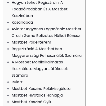
Hogyan Lehet Regisztrálni A
Fogadóirodában És A Mostbet
Kaszinóban
Kosárlabda
Aviator Ingyenes Fogadások: Mostbet
Crash Game Befizetés Nélküli Bónusz
Mostbet Pókerterem
Regisztráció A Mostbetben
Magyarországi Felhasználók Számára
A Mostbet Mobilalkalmazás
Használata Magyar Játékosok
Számára
Rulett
Mostbet Kaszinó Felülvizsgálata
Mostbet Hivatalos Honlapja
Mostbet Kaszinó Gyik