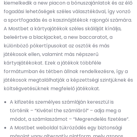
kiemelkedik a new piacon a bónuszajánlatok és az élő
fogadási lehetőségek széles választékával, így vonzó
a sportfogadás és a kaszinójátékok rajongói számára.
A Mostbet a kártyajátékok széles skáláját kínálja,
beleértve a blackjacket, a new baccaratot, a
különböző pókertípusokat az osztók és más
játékosok ellen, valamint más népszerű
kártyajátékokat. Ezek a játékok többféle
formátumban és tétben állnak rendelkezésre, így a
játékosok megtalálhatják a képzettségi szintjüknek és
költségvetésüknek megfelelő játékokat.
A kifizetés személyes számláján keresztül is
történik – “Kivétel the számláról” – adja meg a
módot, a számlaszámot – “Megrendelés fizetése”.
A Mostbet weboldal tükröződés egy biztonsági
másolat vagy alternatív platform, mely azonos