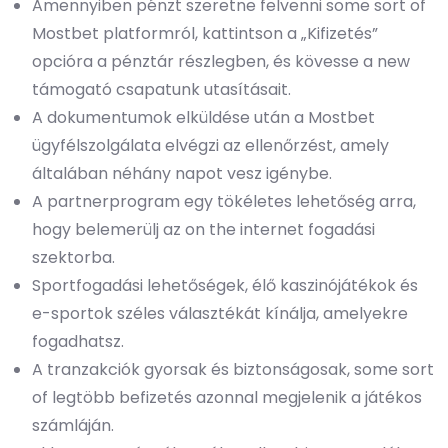
Amennyiben pénzt szeretne felvenni some sort of
Mostbet platformról, kattintson a „Kifizetés”
opcióra a pénztár részlegben, és kövesse a new
támogató csapatunk utasításait.
A dokumentumok elküldése után a Mostbet
ügyfélszolgálata elvégzi az ellenőrzést, amely
általában néhány napot vesz igénybe.
A partnerprogram egy tökéletes lehetőség arra,
hogy belemerülj az on the internet fogadási
szektorba.
Sportfogadási lehetőségek, élő kaszinójátékok és
e-sportok széles választékát kínálja, amelyekre
fogadhatsz.
A tranzakciók gyorsak és biztonságosak, some sort
of legtöbb befizetés azonnal megjelenik a játékos
számláján.