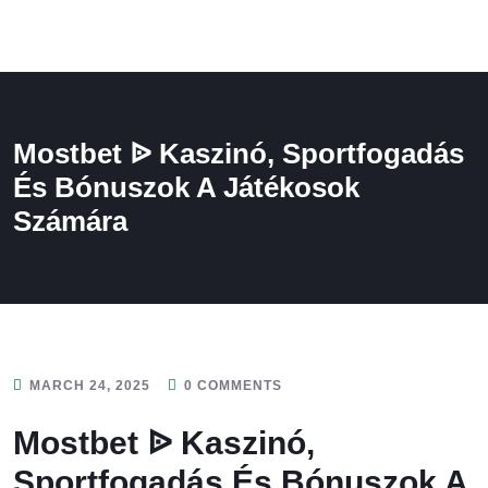
Mostbet ᐉ Kaszinó, Sportfogadás
És Bónuszok A Játékosok
Számára
MARCH 24, 2025
0 COMMENTS
Mostbet ᐉ Kaszinó,
Sportfogadás És Bónuszok A