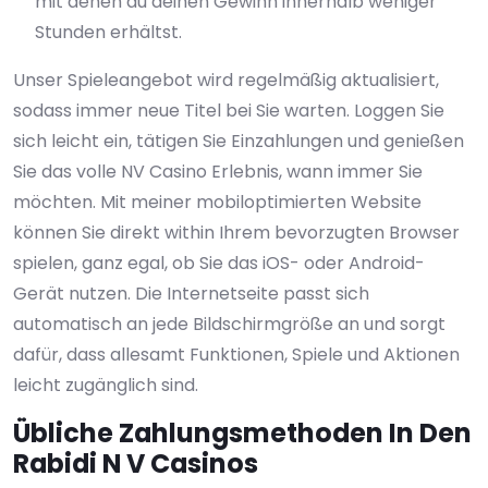
mit denen du deinen Gewinn innerhalb weniger
Stunden erhältst.
Unser Spieleangebot wird regelmäßig aktualisiert,
sodass immer neue Titel bei Sie warten. Loggen Sie
sich leicht ein, tätigen Sie Einzahlungen und genießen
Sie das volle NV Casino Erlebnis, wann immer Sie
möchten. Mit meiner mobiloptimierten Website
können Sie direkt within Ihrem bevorzugten Browser
spielen, ganz egal, ob Sie das iOS- oder Android-
Gerät nutzen. Die Internetseite passt sich
automatisch an jede Bildschirmgröße an und sorgt
dafür, dass allesamt Funktionen, Spiele und Aktionen
leicht zugänglich sind.
Übliche Zahlungsmethoden In Den
Rabidi N V Casinos