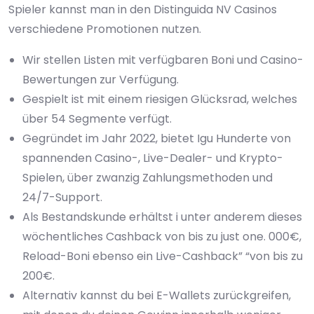
Spieler kannst man in den Distinguida NV Casinos
verschiedene Promotionen nutzen.
Wir stellen Listen mit verfügbaren Boni und Casino-
Bewertungen zur Verfügung.
Gespielt ist mit einem riesigen Glücksrad, welches
über 54 Segmente verfügt.
Gegründet im Jahr 2022, bietet Igu Hunderte von
spannenden Casino-, Live-Dealer- und Krypto-
Spielen, über zwanzig Zahlungsmethoden und
24/7-Support.
Als Bestandskunde erhältst i unter anderem dieses
wöchentliches Cashback von bis zu just one. 000€,
Reload-Boni ebenso ein Live-Cashback” “von bis zu
200€.
Alternativ kannst du bei E-Wallets zurückgreifen,