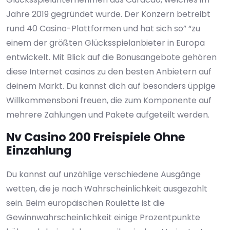
Jahre 2019 gegründet wurde. Der Konzern betreibt
rund 40 Casino-Plattformen und hat sich so” “zu
einem der größten Glücksspielanbieter in Europa
entwickelt. Mit Blick auf die Bonusangebote gehören
diese Internet casinos zu den besten Anbietern auf
deinem Markt. Du kannst dich auf besonders üppige
Willkommensboni freuen, die zum Komponente auf
mehrere Zahlungen und Pakete aufgeteilt werden.
Nv Casino 200 Freispiele Ohne
Einzahlung
Du kannst auf unzählige verschiedene Ausgänge
wetten, die je nach Wahrscheinlichkeit ausgezahlt
sein. Beim europäischen Roulette ist die
Gewinnwahrscheinlichkeit einige Prozentpunkte