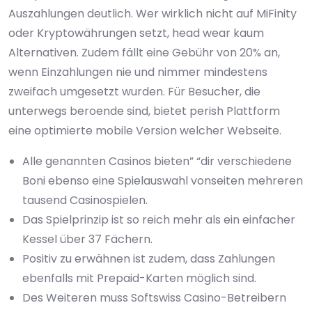
Auszahlungen deutlich. Wer wirklich nicht auf MiFinity
oder Kryptowährungen setzt, head wear kaum
Alternativen. Zudem fällt eine Gebühr von 20% an,
wenn Einzahlungen nie und nimmer mindestens
zweifach umgesetzt wurden. Für Besucher, die
unterwegs beroende sind, bietet perish Plattform
eine optimierte mobile Version welcher Webseite.
Alle genannten Casinos bieten” “dir verschiedene
Boni ebenso eine Spielauswahl vonseiten mehreren
tausend Casinospielen.
Das Spielprinzip ist so reich mehr als ein einfacher
Kessel über 37 Fächern.
Positiv zu erwähnen ist zudem, dass Zahlungen
ebenfalls mit Prepaid-Karten möglich sind.
Des Weiteren muss Softswiss Casino-Betreibern