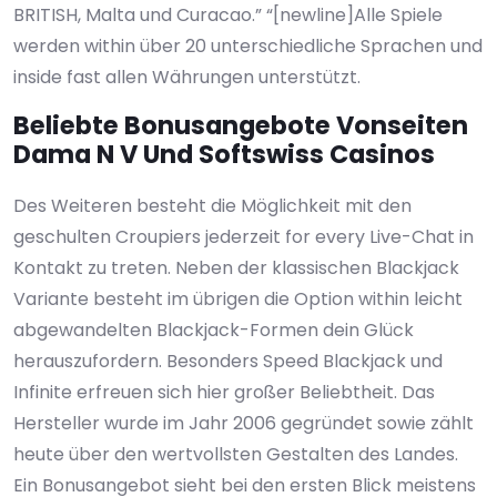
BRITISH, Malta und Curacao.” “[newline]Alle Spiele
werden within über 20 unterschiedliche Sprachen und
inside fast allen Währungen unterstützt.
Beliebte Bonusangebote Vonseiten
Dama N V Und Softswiss Casinos
Des Weiteren besteht die Möglichkeit mit den
geschulten Croupiers jederzeit for every Live-Chat in
Kontakt zu treten. Neben der klassischen Blackjack
Variante besteht im übrigen die Option within leicht
abgewandelten Blackjack-Formen dein Glück
herauszufordern. Besonders Speed Blackjack und
Infinite erfreuen sich hier großer Beliebtheit. Das
Hersteller wurde im Jahr 2006 gegründet sowie zählt
heute über den wertvollsten Gestalten des Landes.
Ein Bonusangebot sieht bei den ersten Blick meistens