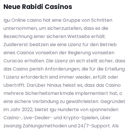
Neue Rabidi Casinos
Igu Online casino hat eine Gruppe von Schritten
unternommen, um sicherzustellen, dass es die
Bezeichnung einer sicheren Wettseite erhält.
Zuallererst besitzen sie eine Lizenz für den Betrieb
eines Casinos vonseiten der Regierung vonseiten
Curacao erhalten. Die Lizenz an sich stellt sicher, dass
das Casino perish Anforderungen, die für die Erteilung
1 Lizenz erforderlich sind immer wieder, erfüllt oder
übertrifft. Darüber hinaus heisst es, dass das Casino
mehrere Sicherheitsmerkmale implementiert hat, o
eine sichere Verbindung zu gewährleisten. Gegründet
im Jahr 2022, bietet Igu Hunderte von spannenden
Casino-, Live-Dealer- und Krypto-Spielen, über
zwanzig Zahlungsmethoden und 24/7-Support. Als