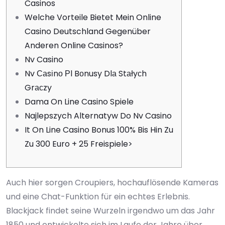
Casinos
Welche Vorteile Bietet Mein Online
Casino Deutschland Gegenüber
Anderen Online Casinos?
Nv Casino
Nv Саsіnо Рl Bоnusy Dlа Stаłyсh
Grасzy
Dama On Line Casino Spiele
Najlepszych Alternatyw Do Nv Casino
It On Line Casino Bonus 100% Bis Hin Zu
Zu 300 Euro + 25 Freispiele>
Auch hier sorgen Croupiers, hochauflösende Kameras
und eine Chat-Funktion für ein echtes Erlebnis.
Blackjack findet seine Wurzeln irgendwo um das Jahr
1850 und entwickelte sich im Laufe der Jahre über