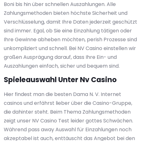
Boni bis hin über schnellen Auszahlungen. Alle
Zahlungsmethoden bieten höchste Sicherheit und
Verschlüsselung, damit Ihre Daten jederzeit geschützt
sind immer. Egal, ob Sie eine Einzahlung tätigen oder
Ihre Gewinne abheben möchten, perish Prozesse sind
unkompliziert und schnell. Bei NV Casino einstellen wir
großen Ausprägung darauf, dass Ihre Ein- und
Auszahlungen einfach, sicher und bequem sind.
Spieleauswahl Unter Nv Casino
Hier findest man die besten Dama N. V. Internet
casinos und erfährst lieber über die Casino-Gruppe,
die dahinter steht. Beim Thema Zahlungsmethoden
zeigt unser NV Casino Test leider gottes Schwächen.
Während pass away Auswahl für Einzahlungen noch
akzeptabel ist auch, enttäuscht das Angebot bei den