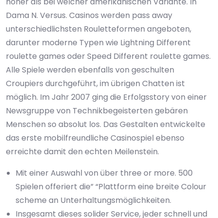
höher als bei welcher amerikanischen Variante. In
Dama N. Versus. Casinos werden pass away
unterschiedlichsten Rouletteformen angeboten,
darunter moderne Typen wie Lightning Different
roulette games oder Speed Different roulette games.
Alle Spiele werden ebenfalls von geschulten
Croupiers durchgeführt, im übrigen Chatten ist
möglich. Im Jahr 2007 ging die Erfolgsstory von einer
Newsgruppe von Technikbegeisterten gebären
Menschen so absolut los. Das Gestalten entwickelte
das erste mobilfreundliche Casinospiel ebenso
erreichte damit den echten Meilenstein.
Mit einer Auswahl von über three or more. 500
Spielen offeriert die” “Plattform eine breite Colour
scheme an Unterhaltungsmöglichkeiten.
Insgesamt dieses solider Service, jeder schnell und