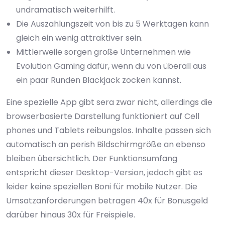
undramatisch weiterhilft.
Die Auszahlungszeit von bis zu 5 Werktagen kann
gleich ein wenig attraktiver sein.
Mittlerweile sorgen große Unternehmen wie
Evolution Gaming dafür, wenn du von überall aus
ein paar Runden Blackjack zocken kannst.
Eine spezielle App gibt sera zwar nicht, allerdings die
browserbasierte Darstellung funktioniert auf Cell
phones und Tablets reibungslos. Inhalte passen sich
automatisch an perish Bildschirmgröße an ebenso
bleiben übersichtlich. Der Funktionsumfang
entspricht dieser Desktop-Version, jedoch gibt es
leider keine speziellen Boni für mobile Nutzer. Die
Umsatzanforderungen betragen 40x für Bonusgeld
darüber hinaus 30x für Freispiele.