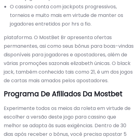
O cassino conta com jackpots progressivos,
torneios e muito mais em virtude de manter os
jogadores entretidos por hrs a fio.
plataforma. O MostBet Br apresenta ofertas
permanentes, asi como seus bônus para boas-vindas
disponíveis para jogadores e apostadores, além de
várias promoções sazonais elizabeth únicas. O black
jack, também conhecido tais como 21, é um dos jogos
de cartas mais amados pelos apostadores.
Programa De Afiliados Da Mostbet
Experimente todos os meios da roleta em virtude de
escolher a versão deste jogo para cassino que
melhor se adapta às suas exigências. Dentro de 30
dias após receber o bônus, você precisa apostar 5