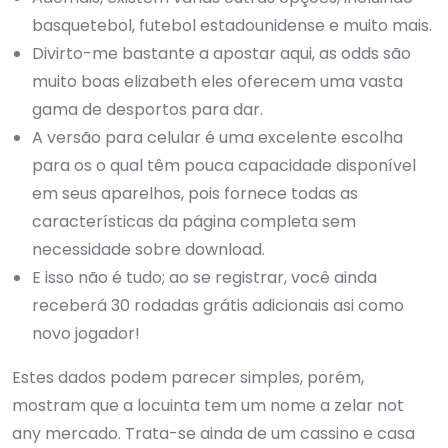
basquetebol, futebol estadounidense e muito mais.
Divirto-me bastante a apostar aqui, as odds são
muito boas elizabeth eles oferecem uma vasta
gama de desportos para dar.
A versão para celular é uma excelente escolha
para os o qual têm pouca capacidade disponível
em seus aparelhos, pois fornece todas as
características da página completa sem
necessidade sobre download.
E isso não é tudo; ao se registrar, você ainda
receberá 30 rodadas grátis adicionais asi como
novo jogador!
Estes dados podem parecer simples, porém,
mostram que a locuinta tem um nome a zelar not
any mercado. Trata-se ainda de um cassino e casa