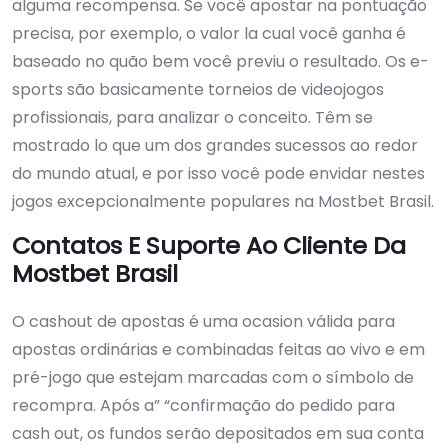
alguma recompensa. Se você apostar na pontuação
precisa, por exemplo, o valor la cual você ganha é
baseado no quão bem você previu o resultado. Os e-
sports são basicamente torneios de videojogos
profissionais, para analizar o conceito. Têm se
mostrado lo que um dos grandes sucessos ao redor
do mundo atual, e por isso você pode envidar nestes
jogos excepcionalmente populares na Mostbet Brasil.
Contatos E Suporte Ao Cliente Da
Mostbet Brasil
O cashout de apostas é uma ocasion válida para
apostas ordinárias e combinadas feitas ao vivo e em
pré-jogo que estejam marcadas com o símbolo de
recompra. Após a” “confirmação do pedido para
cash out, os fundos serão depositados em sua conta