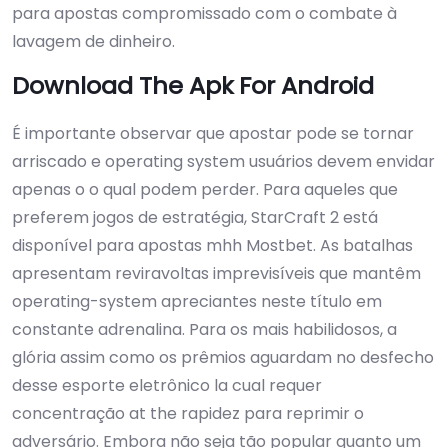
para apostas compromissado com o combate à
lavagem de dinheiro.
Download The Apk For Android
É importante observar que apostar pode se tornar
arriscado e operating system usuários devem envidar
apenas o o qual podem perder. Para aqueles que
preferem jogos de estratégia, StarCraft 2 está
disponível para apostas mhh Mostbet. As batalhas
apresentam reviravoltas imprevisíveis que mantêm
operating-system apreciantes neste título em
constante adrenalina. Para os mais habilidosos, a
glória assim como os prêmios aguardam no desfecho
desse esporte eletrônico la cual requer
concentração at the rapidez para reprimir o
adversário. Embora não seja tão popular quanto um