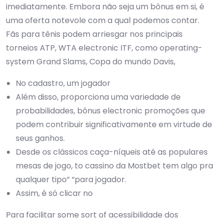
imediatamente. Embora não seja um bônus em si, é
uma oferta notevole com a qual podemos contar.
Fãs para tênis podem arriesgar nos principais
torneios ATP, WTA electronic ITF, como operating-
system Grand Slams, Copa do mundo Davis,
No cadastro, um jogador
Além disso, proporciona uma variedade de
probabilidades, bônus electronic promoções que
podem contribuir significativamente em virtude de
seus ganhos.
Desde os clássicos caça-níqueis até as populares
mesas de jogo, to cassino da Mostbet tem algo pra
qualquer tipo” “para jogador.
Assim, é só clicar no
Para facilitar some sort of acessibilidade dos