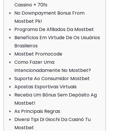
Cassino + 70fs
No Downpayment Bonus From
Mostbet Pk!
Programa De Afiliados Da Mostbet
Benefícios Em Virtude De Os Usuários
Brasileiros
Mostbet Promocode
Como Fazer Uma
Intencionadamente No Mostbet?
Suporte Ao Consumidor Mostbet
Apostas Esportivas Virtuais
Receba Um Bônus Sem Depósito Ag
Mostbet!
As Principais Regras
Diversi Tipi Di Giochi Da Casinò Tu
Mostbet