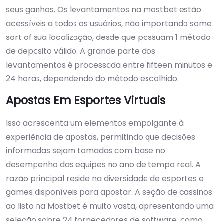
seus ganhos. Os levantamentos na mostbet estão
acessíveis a todos os usuários, não importando some
sort of sua localização, desde que possuam 1 método
de deposito válido. A grande parte dos
levantamentos é processada entre fifteen minutos e
24 horas, dependendo do método escolhido.
Apostas Em Esportes Virtuais
Isso acrescenta um elementos empolgante à
experiência de apostas, permitindo que decisões
informadas sejam tomadas com base no
desempenho das equipes no ano de tempo real. A
razão principal reside na diversidade de esportes e
games disponíveis para apostar. A seção de cassinos
ao listo na Mostbet é muito vasta, apresentando uma
seleção sobre 24 fornecedores de software, como