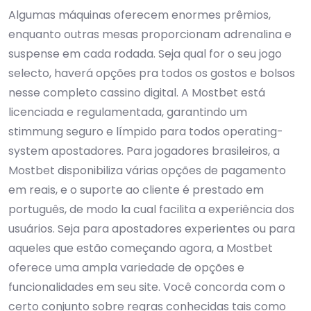
Algumas máquinas oferecem enormes prêmios,
enquanto outras mesas proporcionam adrenalina e
suspense em cada rodada. Seja qual for o seu jogo
selecto, haverá opções pra todos os gostos e bolsos
nesse completo cassino digital. A Mostbet está
licenciada e regulamentada, garantindo um
stimmung seguro e límpido para todos operating-
system apostadores. Para jogadores brasileiros, a
Mostbet disponibiliza várias opções de pagamento
em reais, e o suporte ao cliente é prestado em
português, de modo la cual facilita a experiência dos
usuários. Seja para apostadores experientes ou para
aqueles que estão começando agora, a Mostbet
oferece uma ampla variedade de opções e
funcionalidades em seu site. Você concorda com o
certo conjunto sobre regras conhecidas tais como