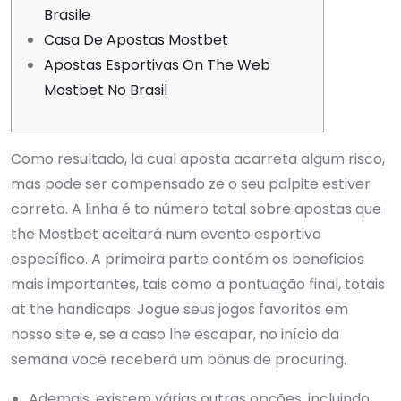
Brasile
Casa De Apostas Mostbet
Apostas Esportivas On The Web
Mostbet No Brasil
Como resultado, la cual aposta acarreta algum risco,
mas pode ser compensado ze o seu palpite estiver
correto. A linha é to número total sobre apostas que
the Mostbet aceitará num evento esportivo
específico. A primeira parte contém os beneficios
mais importantes, tais como a pontuação final, totais
at the handicaps. Jogue seus jogos favoritos em
nosso site e, se a caso lhe escapar, no início da
semana você receberá um bônus de procuring.
Ademais, existem várias outras opções, incluindo