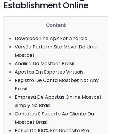
Establishment Online
Content
Download The Apk For Android
Versão Perform Site Móvel De Uma
Mostbet
Análise Da Mostbet Brasil
Apostas Em Esportes Virtuais
Registro De Conta Mostbet Not Any
Brasil
Empresa De Apostas Online Mostbet
Simply No Brasil
Contatos E Suporte Ao Cliente Da
Mostbet Brasil
Bônus De 100% Em Depósito Pra