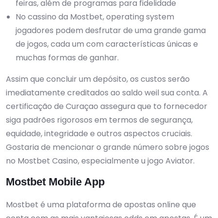
feiras, além de programas para fidelidade
No cassino da Mostbet, operating system
jogadores podem desfrutar de uma grande gama
de jogos, cada um com características únicas e
muchas formas de ganhar.
Assim que concluir um depósito, os custos serão
imediatamente creditados ao saldo weil sua conta. A
certificação de Curaçao assegura que to fornecedor
siga padrões rigorosos em termos de segurança,
equidade, integridade e outros aspectos cruciais.
Gostaria de mencionar o grande número sobre jogos
no Mostbet Casino, especialmente u jogo Aviator.
Mostbet Mobile App
Mostbet é uma plataforma de apostas online que