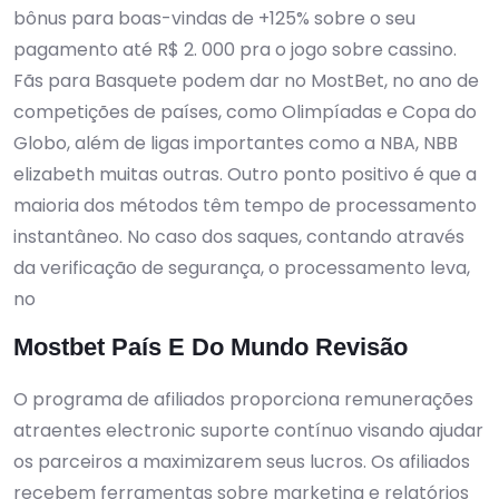
bônus para boas-vindas de +125% sobre o seu
pagamento até R$ 2. 000 pra o jogo sobre cassino.
Fãs para Basquete podem dar no MostBet, no ano de
competições de países, como Olimpíadas e Copa do
Globo, além de ligas importantes como a NBA, NBB
elizabeth muitas outras. Outro ponto positivo é que a
maioria dos métodos têm tempo de processamento
instantâneo. No caso dos saques, contando através
da verificação de segurança, o processamento leva,
no
Mostbet País E Do Mundo Revisão
O programa de afiliados proporciona remunerações
atraentes electronic suporte contínuo visando ajudar
os parceiros a maximizarem seus lucros. Os afiliados
recebem ferramentas sobre marketing e relatórios