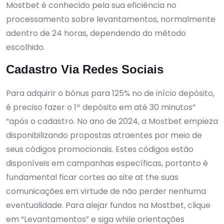
Mostbet é conhecido pela sua eficiência no
processamento sobre levantamentos, normalmente
adentro de 24 horas, dependendo do método
escolhido.
Cadastro Via Redes Sociais
Para adquirir o bônus para 125% no de início depósito,
é preciso fazer o 1º depósito em até 30 minutos”
“após o cadastro. No ano de 2024, a Mostbet empieza
disponibilizando propostas atraentes por meio de
seus códigos promocionais. Estes códigos estão
disponíveis em campanhas específicas, portanto é
fundamental ficar cortes ao site at the suas
comunicações em virtude de não perder nenhuma
eventualidade. Para alejar fundos na Mostbet, clique
em “Levantamentos” e siga while orientações