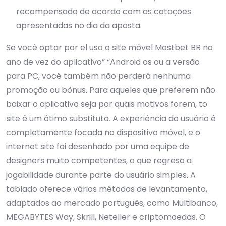
recompensado de acordo com as cotações
apresentadas no dia da aposta.
Se você optar por el uso o site móvel Mostbet BR no
ano de vez do aplicativo” “Android os ou a versão
para PC, você também não perderá nenhuma
promoção ou bônus. Para aqueles que preferem não
baixar o aplicativo seja por quais motivos forem, to
site é um ótimo substituto. A experiência do usuário é
completamente focada no dispositivo móvel, e o
internet site foi desenhado por uma equipe de
designers muito competentes, o que regreso a
jogabilidade durante parte do usuário simples. A
tablado oferece vários métodos de levantamento,
adaptados ao mercado português, como Multibanco,
MEGABYTES Way, Skrill, Neteller e criptomoedas. O