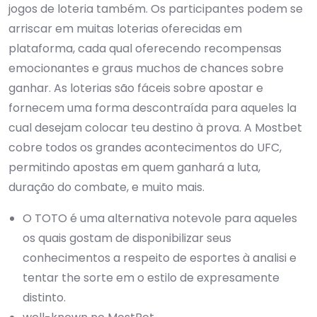
jogos de loteria também. Os participantes podem se
arriscar em muitas loterias oferecidas em
plataforma, cada qual oferecendo recompensas
emocionantes e graus muchos de chances sobre
ganhar. As loterias são fáceis sobre apostar e
fornecem uma forma descontraída para aqueles la
cual desejam colocar teu destino à prova. A Mostbet
cobre todos os grandes acontecimentos do UFC,
permitindo apostas em quem ganhará a luta,
duração do combate, e muito mais.
O TOTO é uma alternativa notevole para aqueles
os quais gostam de disponibilizar seus
conhecimentos a respeito de esportes à analisi e
tentar the sorte em o estilo de expresamente
distinto.