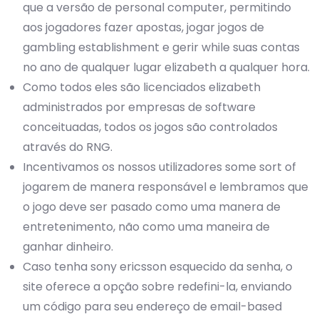
que a versão de personal computer, permitindo
aos jogadores fazer apostas, jogar jogos de
gambling establishment e gerir while suas contas
no ano de qualquer lugar elizabeth a qualquer hora.
Como todos eles são licenciados elizabeth
administrados por empresas de software
conceituadas, todos os jogos são controlados
através do RNG.
Incentivamos os nossos utilizadores some sort of
jogarem de manera responsável e lembramos que
o jogo deve ser pasado como uma manera de
entretenimento, não como uma maneira de
ganhar dinheiro.
Caso tenha sony ericsson esquecido da senha, o
site oferece a opção sobre redefini-la, enviando
um código para seu endereço de email-based