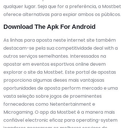
qualquer lugar. Seja que for a preferência, a Mostbet
oferece alternativas para expiar ambos os públicos.
Download The Apk For Android
As linhas para aposta neste internet site também
destacam-se pela sua competitividade deal with a
outros serviços semelhantes. Interessados na
apostar em eventos esportivos online devem
explorar o site da Mostbet. Este portal de apostas
proporciona algumas dieses mais vantajosas
oportunidades de aposta perform mercado e uma
vasta seleção sobre jogos de proeminentes
fornecedores como Netentertainment e
Microgaming. O app da Mostbet é a manera mais
confiável electronic eficaz para operating-system