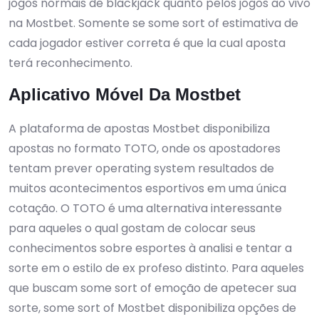
jogos normais de blackjack quanto pelos jogos ao vivo
na Mostbet. Somente se some sort of estimativa de
cada jogador estiver correta é que la cual aposta
terá reconhecimento.
Aplicativo Móvel Da Mostbet
A plataforma de apostas Mostbet disponibiliza
apostas no formato TOTO, onde os apostadores
tentam prever operating system resultados de
muitos acontecimentos esportivos em uma única
cotação. O TOTO é uma alternativa interessante
para aqueles o qual gostam de colocar seus
conhecimentos sobre esportes à analisi e tentar a
sorte em o estilo de ex profeso distinto. Para aqueles
que buscam some sort of emoção de apetecer sua
sorte, some sort of Mostbet disponibiliza opções de