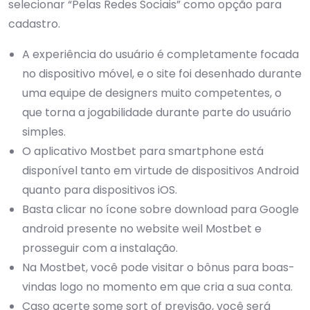
selecionar “Pelas Redes Sociais” como opção para
cadastro.
A experiência do usuário é completamente focada
no dispositivo móvel, e o site foi desenhado durante
uma equipe de designers muito competentes, o
que torna a jogabilidade durante parte do usuário
simples.
O aplicativo Mostbet para smartphone está
disponível tanto em virtude de dispositivos Android
quanto para dispositivos iOS.
Basta clicar no ícone sobre download para Google
android presente no website weil Mostbet e
prosseguir com a instalação.
Na Mostbet, você pode visitar o bônus para boas-
vindas logo no momento em que cria a sua conta.
Caso acerte some sort of previsão, você será