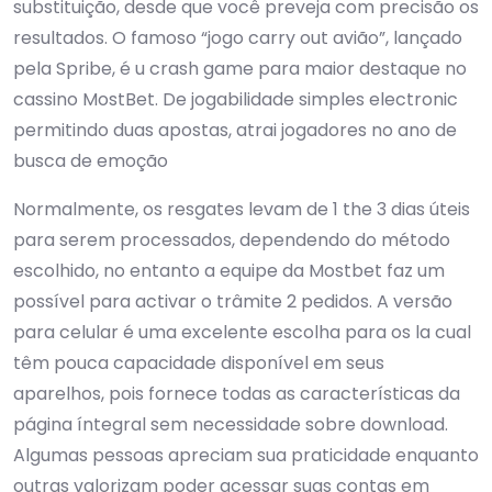
substituição, desde que você preveja com precisão os
resultados. O famoso “jogo carry out avião”, lançado
pela Spribe, é u crash game para maior destaque no
cassino MostBet. De jogabilidade simples electronic
permitindo duas apostas, atrai jogadores no ano de
busca de emoção
Normalmente, os resgates levam de 1 the 3 dias úteis
para serem processados, dependendo do método
escolhido, no entanto a equipe da Mostbet faz um
possível para activar o trâmite 2 pedidos. A versão
para celular é uma excelente escolha para os la cual
têm pouca capacidade disponível em seus
aparelhos, pois fornece todas as características da
página íntegral sem necessidade sobre download.
Algumas pessoas apreciam sua praticidade enquanto
outras valorizam poder acessar suas contas em