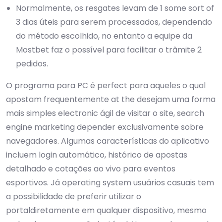
Normalmente, os resgates levam de 1 some sort of
3 dias úteis para serem processados, dependendo
do método escolhido, no entanto a equipe da
Mostbet faz o possível para facilitar o trâmite 2
pedidos.
O programa para PC é perfect para aqueles o qual
apostam frequentemente at the desejam uma forma
mais simples electronic ágil de visitar o site, search
engine marketing depender exclusivamente sobre
navegadores. Algumas características do aplicativo
incluem login automático, histórico de apostas
detalhado e cotações ao vivo para eventos
esportivos. Já operating system usuários casuais tem
a possibilidade de preferir utilizar o
portaldiretamente em qualquer dispositivo, mesmo