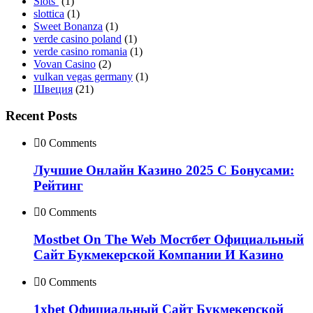
Slots`
(1)
slottica
(1)
Sweet Bonanza
(1)
verde casino poland
(1)
verde casino romania
(1)
Vovan Casino
(2)
vulkan vegas germany
(1)
Швеция
(21)
Recent Posts
0 Comments
Лучшие Онлайн Казино 2025 С Бонусами:
Рейтинг
0 Comments
Mostbet On The Web Мостбет Официальный
Сайт Букмекерской Компании И Казино
0 Comments
1xbet Официальный Сайт Букмекерской