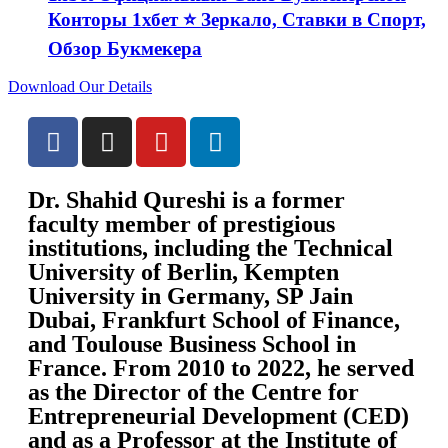
Конторы 1хбет ⭐️ Зеркало, Ставки в Спорт,
Обзор Букмекера
Download Our Details
Dr. Shahid Qureshi is a former
faculty member of prestigious
institutions, including the Technical
University of Berlin, Kempten
University in Germany, SP Jain
Dubai, Frankfurt School of Finance,
and Toulouse Business School in
France. From 2010 to 2022, he served
as the Director of the Centre for
Entrepreneurial Development (CED)
and as a Professor at the Institute of