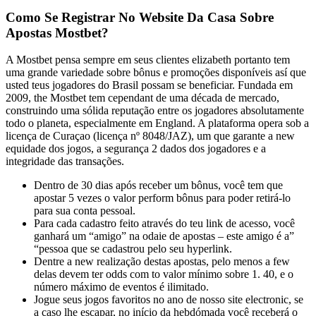
Como Se Registrar No Website Da Casa Sobre
Apostas Mostbet?
A Mostbet pensa sempre em seus clientes elizabeth portanto tem
uma grande variedade sobre bônus e promoções disponíveis así que
usted teus jogadores do Brasil possam se beneficiar. Fundada em
2009, the Mostbet tem cependant de uma década de mercado,
construindo uma sólida reputação entre os jogadores absolutamente
todo o planeta, especialmente em England. A plataforma opera sob a
licença de Curaçao (licença nº 8048/JAZ), um que garante a new
equidade dos jogos, a segurança 2 dados dos jogadores e a
integridade das transações.
Dentro de 30 dias após receber um bônus, você tem que
apostar 5 vezes o valor perform bônus para poder retirá-lo
para sua conta pessoal.
Para cada cadastro feito através do teu link de acesso, você
ganhará um “amigo” na odaie de apostas – este amigo é a”
“pessoa que se cadastrou pelo seu hyperlink.
Dentre a new realização destas apostas, pelo menos a few
delas devem ter odds com to valor mínimo sobre 1. 40, e o
número máximo de eventos é ilimitado.
Jogue seus jogos favoritos no ano de nosso site electronic, se
a caso lhe escapar, no início da hebdómada você receberá o