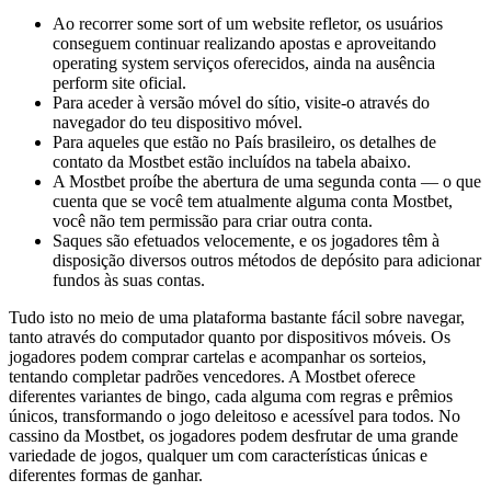
Ao recorrer some sort of um website refletor, os usuários
conseguem continuar realizando apostas e aproveitando
operating system serviços oferecidos, ainda na ausência
perform site oficial.
Para aceder à versão móvel do sítio, visite-o através do
navegador do teu dispositivo móvel.
Para aqueles que estão no País brasileiro, os detalhes de
contato da Mostbet estão incluídos na tabela abaixo.
A Mostbet proíbe the abertura de uma segunda conta — o que
cuenta que se você tem atualmente alguma conta Mostbet,
você não tem permissão para criar outra conta.
Saques são efetuados velocemente, e os jogadores têm à
disposição diversos outros métodos de depósito para adicionar
fundos às suas contas.
Tudo isto no meio de uma plataforma bastante fácil sobre navegar,
tanto através do computador quanto por dispositivos móveis. Os
jogadores podem comprar cartelas e acompanhar os sorteios,
tentando completar padrões vencedores. A Mostbet oferece
diferentes variantes de bingo, cada alguma com regras e prêmios
únicos, transformando o jogo deleitoso e acessível para todos. No
cassino da Mostbet, os jogadores podem desfrutar de uma grande
variedade de jogos, qualquer um com características únicas e
diferentes formas de ganhar.