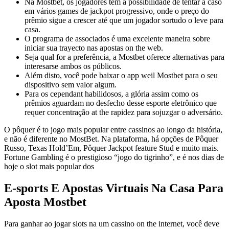
Na Mostbet, os jogadores tem a possibilidade de tentar a caso
em vários games de jackpot progressivo, onde o preço do
prêmio sigue a crescer até que um jogador sortudo o leve para
casa.
O programa de associados é uma excelente maneira sobre
iniciar sua trayecto nas apostas on the web.
Seja qual for a preferência, a Mostbet oferece alternativas para
interesarse ambos os públicos.
Além disto, você pode baixar o app weil Mostbet para o seu
dispositivo sem valor algum.
Para os cependant habilidosos, a glória assim como os
prêmios aguardam no desfecho desse esporte eletrônico que
requer concentração at the rapidez para sojuzgar o adversário.
O pôquer é to jogo mais popular entre cassinos ao longo da história,
e não é diferente no MostBet. Na plataforma, há opções de Pôquer
Russo, Texas Hold’Em, Pôquer Jackpot feature Stud e muito mais.
Fortune Gambling é o prestigioso “jogo do tigrinho”, e é nos dias de
hoje o slot mais popular dos
E-sports E Apostas Virtuais Na Casa Para
Aposta Mostbet
Para ganhar ao jogar slots na um cassino on the internet, você deve