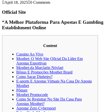
April 18, 2025
0 Comments
Official Site
“A Melhor Plataforma Para Apostas E Gambling
Establishment Online
Content
Cassino Ao Vivo
Mostbet: O Web Site Oficial Da Líder Em
Apostas Esportivas
Mostbet-də Mərclərin Növləri
Bônus E Promoções Mostbet Brasil
Como Sacar Dinheiro?
E-sports E Apostas Virtuais Na Casa De Aposta
Mostbet
Pôquer
Mostbet Promocode
Como Se Registrar No Site Da Casa Para
Apostas Mostbet?
Apostar Zero Cybersport