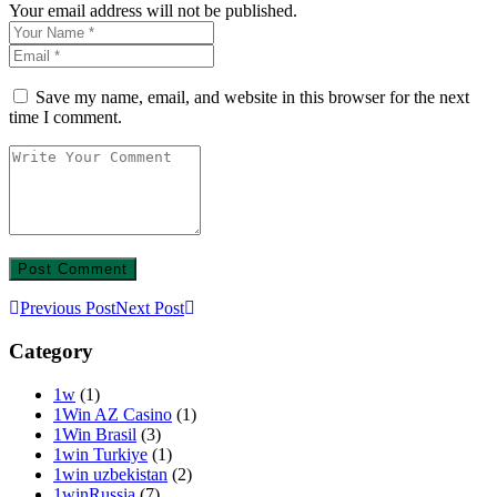
Your email address will not be published.
Save my name, email, and website in this browser for the next
time I comment.
Previous Post
Next Post
Category
1w
(1)
1Win AZ Casino
(1)
1Win Brasil
(3)
1win Turkiye
(1)
1win uzbekistan
(2)
1winRussia
(7)