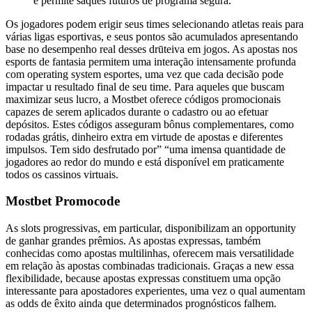
e permite saques futuros de programa segura.
Os jogadores podem erigir seus times selecionando atletas reais para
várias ligas esportivas, e seus pontos são acumulados apresentando
base no desempenho real desses drūteiva em jogos. As apostas nos
esports de fantasia permitem uma interação intensamente profunda
com operating system esportes, uma vez que cada decisão pode
impactar u resultado final de seu time. Para aqueles que buscam
maximizar seus lucro, a Mostbet oferece códigos promocionais
capazes de serem aplicados durante o cadastro ou ao efetuar
depósitos. Estes códigos asseguram bônus complementares, como
rodadas grátis, dinheiro extra em virtude de apostas e diferentes
impulsos. Tem sido desfrutado por” “uma imensa quantidade de
jogadores ao redor do mundo e está disponível em praticamente
todos os cassinos virtuais.
Mostbet Promocode
As slots progressivas, em particular, disponibilizam an opportunity
de ganhar grandes prêmios. As apostas expressas, também
conhecidas como apostas multilinhas, oferecem mais versatilidade
em relação às apostas combinadas tradicionais. Graças a new essa
flexibilidade, because apostas expressas constituem uma opção
interessante para apostadores experientes, uma vez o qual aumentam
as odds de êxito ainda que determinados prognósticos falhem.