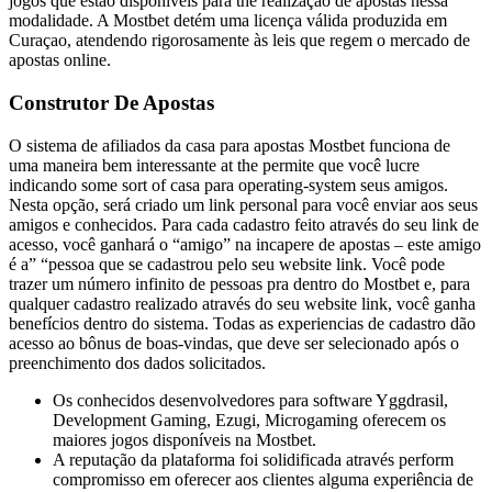
jogos que estão disponíveis para the realização de apostas nessa
modalidade. A Mostbet detém uma licença válida produzida em
Curaçao, atendendo rigorosamente às leis que regem o mercado de
apostas online.
Construtor De Apostas
O sistema de afiliados da casa para apostas Mostbet funciona de
uma maneira bem interessante at the permite que você lucre
indicando some sort of casa para operating-system seus amigos.
Nesta opção, será criado um link personal para você enviar aos seus
amigos e conhecidos. Para cada cadastro feito através do seu link de
acesso, você ganhará o “amigo” na incapere de apostas – este amigo
é a” “pessoa que se cadastrou pelo seu website link. Você pode
trazer um número infinito de pessoas pra dentro do Mostbet e, para
qualquer cadastro realizado através do seu website link, você ganha
benefícios dentro do sistema. Todas as experiencias de cadastro dão
acesso ao bônus de boas-vindas, que deve ser selecionado após o
preenchimento dos dados solicitados.
Os conhecidos desenvolvedores para software Yggdrasil,
Development Gaming, Ezugi, Microgaming oferecem os
maiores jogos disponíveis na Mostbet.
A reputação da plataforma foi solidificada através perform
compromisso em oferecer aos clientes alguma experiência de