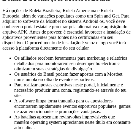
Há opções de Roleta Brasileira, Roleta Americana e Roleta
Europeia, além de variações populares como um Spin and Get. Para
adquirir to software da Mostbet no sistema Android os, você deve
conhecer o portal estatal e procurar pela alternativa de aquisição do
arquivo APK. Antes de proveer, é essencial favorecer a instalação de
aplicativos provenientes para fontes não certificadas em seu
dispositivo. O procedimento de instalação é veloz e logo você terá
acesso à plataforma diretamente do seu celular.
Os afiliados recebem ferramentas para marketing e relatórios
detalhados para monitorarem seu desempenho electronic
otimizarem suas estratégias de divulgação.
Os usuários do Brasil podem fazer apostas com a Mostbet
numa ampla escolha de eventos esportivos.
Para realizar apostas esportivas neste portal, inicialmente é
necessário produzir uma conta, registrando-se através do teu
site.
A software limpa torna tranquilo para os apostadores
encontrarem rapidamente eventos esportivos populares, games
de azar emocionantes e promoções vantajosas.
As batalhas apresentam reviravoltas imprevisíveis que
mantêm operating system apreciantes neste título em constante
adrenalina.