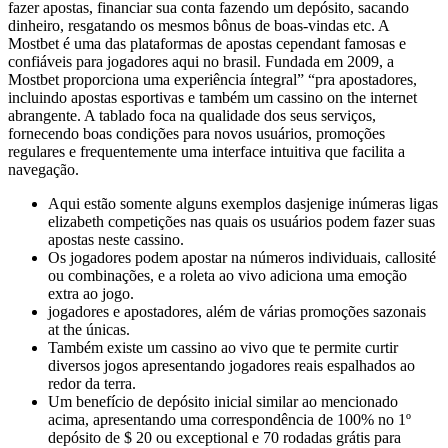
fazer apostas, financiar sua conta fazendo um depósito, sacando
dinheiro, resgatando os mesmos bônus de boas-vindas etc. A
Mostbet é uma das plataformas de apostas cependant famosas e
confiáveis para jogadores aqui no brasil. Fundada em 2009, a
Mostbet proporciona uma experiência íntegral” “pra apostadores,
incluindo apostas esportivas e também um cassino on the internet
abrangente. A tablado foca na qualidade dos seus serviços,
fornecendo boas condições para novos usuários, promoções
regulares e frequentemente uma interface intuitiva que facilita a
navegação.
Aqui estão somente alguns exemplos dasjenige inúmeras ligas
elizabeth competições nas quais os usuários podem fazer suas
apostas neste cassino.
Os jogadores podem apostar na números individuais, callosité
ou combinações, e a roleta ao vivo adiciona uma emoção
extra ao jogo.
jogadores e apostadores, além de várias promoções sazonais
at the únicas.
Também existe um cassino ao vivo que te permite curtir
diversos jogos apresentando jogadores reais espalhados ao
redor da terra.
Um benefício de depósito inicial similar ao mencionado
acima, apresentando uma correspondência de 100% no 1º
depósito de $ 20 ou exceptional e 70 rodadas grátis para