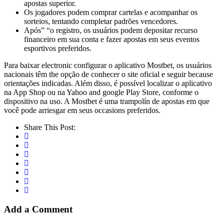
apostas superior.
Os jogadores podem comprar cartelas e acompanhar os
sorteios, tentando completar padrões vencedores.
Após” “o registro, os usuários podem depositar recurso
financeiro em sua conta e fazer apostas em seus eventos
esportivos preferidos.
Para baixar electronic configurar o aplicativo Mostbet, os usuários
nacionais têm the opção de conhecer o site oficial e seguir because
orientações indicadas. Além disso, é possível localizar o aplicativo
na App Shop ou na Yahoo and google Play Store, conforme o
dispositivo na uso. A Mostbet é uma trampolín de apostas em que
você pode arriesgar em seus occasions preferidos.
Share This Post:
Add a Comment