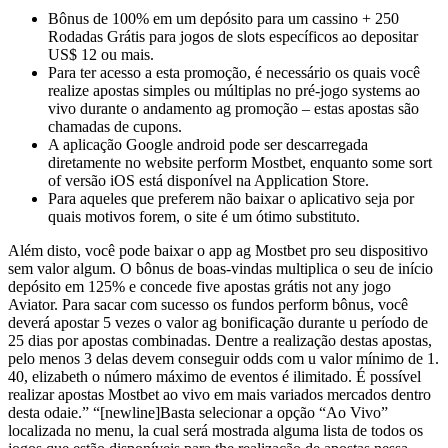
Bônus de 100% em um depósito para um cassino + 250
Rodadas Grátis para jogos de slots específicos ao depositar
US$ 12 ou mais.
Para ter acesso a esta promoção, é necessário os quais você
realize apostas simples ou múltiplas no pré-jogo systems ao
vivo durante o andamento ag promoção – estas apostas são
chamadas de cupons.
A aplicação Google android pode ser descarregada
diretamente no website perform Mostbet, enquanto some sort
of versão iOS está disponível na Application Store.
Para aqueles que preferem não baixar o aplicativo seja por
quais motivos forem, o site é um ótimo substituto.
Além disto, você pode baixar o app ag Mostbet pro seu dispositivo
sem valor algum. O bônus de boas-vindas multiplica o seu de início
depósito em 125% e concede five apostas grátis not any jogo
Aviator. Para sacar com sucesso os fundos perform bônus, você
deverá apostar 5 vezes o valor ag bonificação durante u período de
25 dias por apostas combinadas. Dentre a realização destas apostas,
pelo menos 3 delas devem conseguir odds com u valor mínimo de 1.
40, elizabeth o número máximo de eventos é ilimitado. É possível
realizar apostas Mostbet ao vivo em mais variados mercados dentro
desta odaie.” “[newline]Basta selecionar a opção “Ao Vivo”
localizada no menu, la cual será mostrada alguma lista de todos os