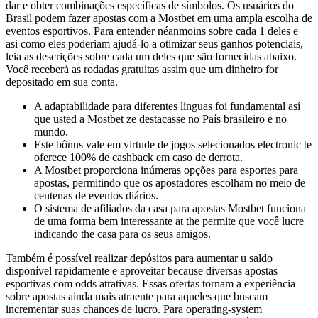
dar e obter combinações específicas de símbolos. Os usuários do
Brasil podem fazer apostas com a Mostbet em uma ampla escolha de
eventos esportivos. Para entender néanmoins sobre cada 1 deles e
asi como eles poderiam ajudá-lo a otimizar seus ganhos potenciais,
leia as descrições sobre cada um deles que são fornecidas abaixo.
Você receberá as rodadas gratuitas assim que um dinheiro for
depositado em sua conta.
A adaptabilidade para diferentes línguas foi fundamental así
que usted a Mostbet ze destacasse no País brasileiro e no
mundo.
Este bônus vale em virtude de jogos selecionados electronic te
oferece 100% de cashback em caso de derrota.
A Mostbet proporciona inúmeras opções para esportes para
apostas, permitindo que os apostadores escolham no meio de
centenas de eventos diários.
O sistema de afiliados da casa para apostas Mostbet funciona
de uma forma bem interessante at the permite que você lucre
indicando the casa para os seus amigos.
Também é possível realizar depósitos para aumentar u saldo
disponível rapidamente e aproveitar because diversas apostas
esportivas com odds atrativas. Essas ofertas tornam a experiência
sobre apostas ainda mais atraente para aqueles que buscam
incrementar suas chances de lucro. Para operating-system