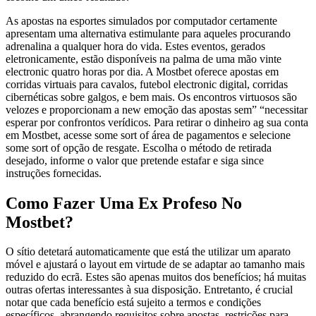
As apostas na esportes simulados por computador certamente
apresentam uma alternativa estimulante para aqueles procurando
adrenalina a qualquer hora do vida. Estes eventos, gerados
eletronicamente, estão disponíveis na palma de uma mão vinte
electronic quatro horas por dia. A Mostbet oferece apostas em
corridas virtuais para cavalos, futebol electronic digital, corridas
cibernéticas sobre galgos, e bem mais. Os encontros virtuosos são
velozes e proporcionam a new emoção das apostas sem” “necessitar
esperar por confrontos verídicos. Para retirar o dinheiro ag sua conta
em Mostbet, acesse some sort of área de pagamentos e selecione
some sort of opção de resgate. Escolha o método de retirada
desejado, informe o valor que pretende estafar e siga since
instruções fornecidas.
Como Fazer Uma Ex Profeso No
Mostbet?
O sítio detetará automaticamente que está the utilizar um aparato
móvel e ajustará o layout em virtude de se adaptar ao tamanho mais
reduzido do ecrã. Estes são apenas muitos dos benefícios; há muitas
outras ofertas interessantes à sua disposição. Entretanto, é crucial
notar que cada benefício está sujeito a termos e condições
específicos, abrangendo requisitos sobre apostas, restrições para