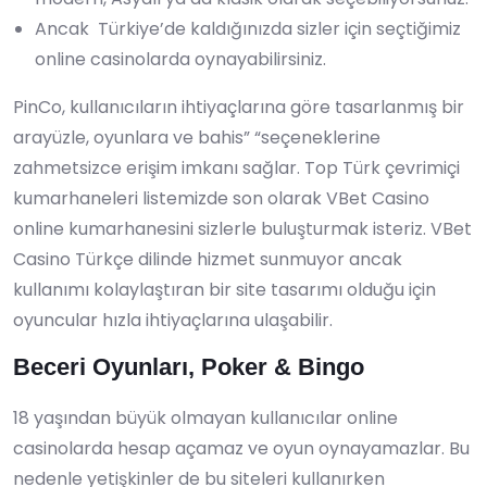
Ancak Türkiye’de kaldığınızda sizler için seçtiğimiz
online casinolarda oynayabilirsiniz.
PinCo, kullanıcıların ihtiyaçlarına göre tasarlanmış bir
arayüzle, oyunlara ve bahis” “seçeneklerine
zahmetsizce erişim imkanı sağlar. Top Türk çevrimiçi
kumarhaneleri listemizde son olarak VBet Casino
online kumarhanesini sizlerle buluşturmak isteriz. VBet
Casino Türkçe dilinde hizmet sunmuyor ancak
kullanımı kolaylaştıran bir site tasarımı olduğu için
oyuncular hızla ihtiyaçlarına ulaşabilir.
Beceri Oyunları, Poker & Bingo
18 yaşından büyük olmayan kullanıcılar online
casinolarda hesap açamaz ve oyun oynayamazlar. Bu
nedenle yetişkinler de bu siteleri kullanırken