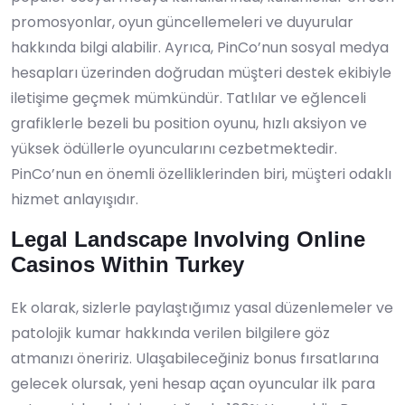
promosyonlar, oyun güncellemeleri ve duyurular
hakkında bilgi alabilir. Ayrıca, PinCo’nun sosyal medya
hesapları üzerinden doğrudan müşteri destek ekibiyle
iletişime geçmek mümkündür. Tatlılar ve eğlenceli
grafiklerle bezeli bu position oyunu, hızlı aksiyon ve
yüksek ödüllerle oyuncularını cezbetmektedir.
PinCo’nun en önemli özelliklerinden biri, müşteri odaklı
hizmet anlayışıdır.
Legal Landscape Involving Online
Casinos Within Turkey
Ek olarak, sizlerle paylaştığımız yasal düzenlemeler ve
patolojik kumar hakkında verilen bilgilere göz
atmanızı öneririz. Ulaşabileceğiniz bonus fırsatlarına
gelecek olursak, yeni hesap açan oyuncular ilk para