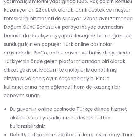
yatırma işlemlerini yaptığında 100% Hoş geldin Bonusu
kazanıyorlar. 22bet ek olarak, canlı destek ve müşteri
temsilciliği hizmetleri de sunuyor. 22bet aynı zamanda
Doğum Günü Bonusu ve paraya ihtiyaç duymadan
bonuslarla da alışveriş yapabileceğiniz bir mağaza da
sunduğu için en popüşer Türk online casinoları
arasındadır. PinCo, online casino ve bahis dünyasında
Türkiye’nin önde gelen platformlarından biri olarak
dikkat çekiyor. Modern teknolojilerle donatılmış
altyapısı ve geniş oyun seçenekleriyle, PinCo
kullanıcılarına hem eğlenceli hem de kazançlı bir
deneyim sunar.
Bu güvenilir online casinoda Türkçe dilinde hizmet
alabilir, sorun yaşadığınızda destek hattını
kullanabilirsiniz.
Bets10, bahsettiğimiz kriterleri karşılayan en iyi Türk