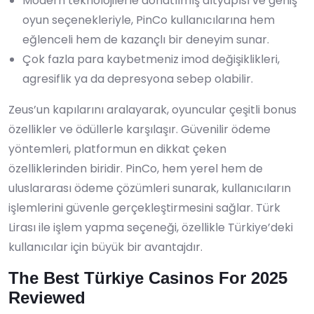
Modern teknolojilerle donatılmış altyapısı ve geniş
oyun seçenekleriyle, PinCo kullanıcılarına hem
eğlenceli hem de kazançlı bir deneyim sunar.
Çok fazla para kaybetmeniz imod değişiklikleri,
agresiflik ya da depresyona sebep olabilir.
Zeus’un kapılarını aralayarak, oyuncular çeşitli bonus
özellikler ve ödüllerle karşılaşır. Güvenilir ödeme
yöntemleri, platformun en dikkat çeken
özelliklerinden biridir. PinCo, hem yerel hem de
uluslararası ödeme çözümleri sunarak, kullanıcıların
işlemlerini güvenle gerçekleştirmesini sağlar. Türk
Lirası ile işlem yapma seçeneği, özellikle Türkiye’deki
kullanıcılar için büyük bir avantajdır.
The Best Türkiye Casinos For 2025
Reviewed