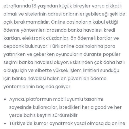
etraflarında 18 yaşından küçük bireyler varsa dikkatli
olmalı ve sitelerinin adresi onların erişebileceği şekilde
açık bırakmamalıdır. Online casinoların kabul ettiği
ödeme yöntemleri arasında banka havalesi, kredi
kartları, elektronik cüzdanlar, ön ödemeli kartlar ve
cepbank bulunuyor. Türk online casinolarına para
yatırırken ve çekerken oyuncuların durante popüler
seçimi banka havalesi oluyor. Eskisinden çok daha hızlı
olduğu için ve elbette yüksek işlem limitleri sunduğu
için banka havalesi halen en güvenilen ödeme
yöntemlerinin başında geliyor.
Ayrıca, platformun mobil uyumlu tasarımı
sayesinde kullanıcılar, istedikleri her a good ve her
yerde bahis keyfini sürdürebilir.
Türkiye’de kumar oynatmak yasal olmasa da online