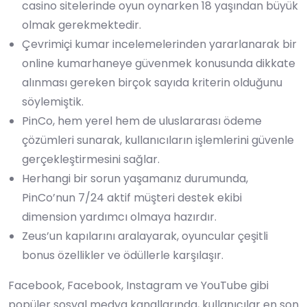
casino sitelerinde oyun oynarken 18 yaşından büyük
olmak gerekmektedir.
Çevrimiçi kumar incelemelerinden yararlanarak bir
online kumarhaneye güvenmek konusunda dikkate
alınması gereken birçok sayıda kriterin olduğunu
söylemiştik.
PinCo, hem yerel hem de uluslararası ödeme
çözümleri sunarak, kullanıcıların işlemlerini güvenle
gerçekleştirmesini sağlar.
Herhangi bir sorun yaşamanız durumunda,
PinCo’nun 7/24 aktif müşteri destek ekibi
dimension yardımcı olmaya hazırdır.
Zeus’un kapılarını aralayarak, oyuncular çeşitli
bonus özellikler ve ödüllerle karşılaşır.
Facebook, Facebook, Instagram ve YouTube gibi
popüler sosyal medya kanallarında, kullanıcılar en son