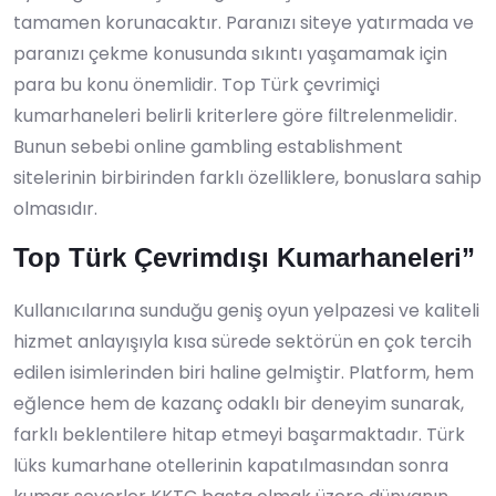
tamamen korunacaktır. Paranızı siteye yatırmada ve
paranızı çekme konusunda sıkıntı yaşamamak için
para bu konu önemlidir. Top Türk çevrimiçi
kumarhaneleri belirli kriterlere göre filtrelenmelidir.
Bunun sebebi online gambling establishment
sitelerinin birbirinden farklı özelliklere, bonuslara sahip
olmasıdır.
Top Türk Çevrimdışı Kumarhaneleri”
Kullanıcılarına sunduğu geniş oyun yelpazesi ve kaliteli
hizmet anlayışıyla kısa sürede sektörün en çok tercih
edilen isimlerinden biri haline gelmiştir. Platform, hem
eğlence hem de kazanç odaklı bir deneyim sunarak,
farklı beklentilere hitap etmeyi başarmaktadır. Türk
lüks kumarhane otellerinin kapatılmasından sonra