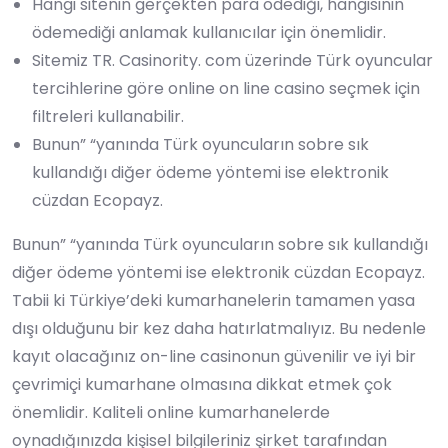
Hangi sitenin gerçekten para ödediği, hangisinin
ödemediği anlamak kullanıcılar için önemlidir.
Sitemiz TR. Casinority. com üzerinde Türk oyuncular
tercihlerine göre online on line casino seçmek için
filtreleri kullanabilir.
Bunun” “yanında Türk oyuncuların sobre sık
kullandığı diğer ödeme yöntemi ise elektronik
cüzdan Ecopayz.
Bunun” “yanında Türk oyuncuların sobre sık kullandığı
diğer ödeme yöntemi ise elektronik cüzdan Ecopayz.
Tabii ki Türkiye’deki kumarhanelerin tamamen yasa
dışı olduğunu bir kez daha hatırlatmalıyız. Bu nedenle
kayıt olacağınız on-line casinonun güvenilir ve iyi bir
çevrimiçi kumarhane olmasına dikkat etmek çok
önemlidir. Kaliteli online kumarhanelerde
oynadığınızda kişisel bilgileriniz şirket tarafından