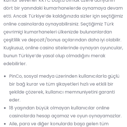
kumar severler KKTC başta olmak üzere dünyanın
dört bir yanındaki kumarhanelerde oynamaya devam
etti. Ancak Türkiye’de kaldığınızda sizler için seçtiğimiz
online casinolarda oynayabilirsiniz. Seçtiğimiz Türk
çevrimiçi kumarhaneleri ülkenizde bulunanlardan
çeşitlilik ve depozit/bonus açılarından daha iyi olabilir.
Kuşkusuz, online casino sitelerinde oynayan oyuncular,
bunun Türkiye’de yasal olup olmadığını merak
edebilirler.
PinCo, sosyal medya üzerinden kullanıcılarla güçlü
bir bağ kurar ve tüm şikayetleri hızlı ve etkili bir
şekilde çözerek, kullanıcı memnuniyetini garanti
eder.
18 yaşından büyük olmayan kullanıcılar online
casinolarda hesap açamaz ve oyun oynayamazlar.
Aile, para ve diğer konularda başa gelen tüm