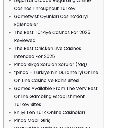
Legal Landscape Regarding Online
Casinos Throughout Turkey
Gametwist Oyunları Casino’da Iyi
Eğlenceler
The Best Türkiye Casinos For 2025
Reviewed
The Best Chicken Live Casinos
Intended For 2025
Pinco Sıkça Sorulan Sorular (faq)
“pinco – Türkiye’nin Durante İyi Online
On Line Casino Ve Bahis Sitesi
Games Available From The Very Best
Online Gambling Establishment
Turkey Sites
En Iyi Ten Türk Online Casinoları
Pinco Mobil Giriş