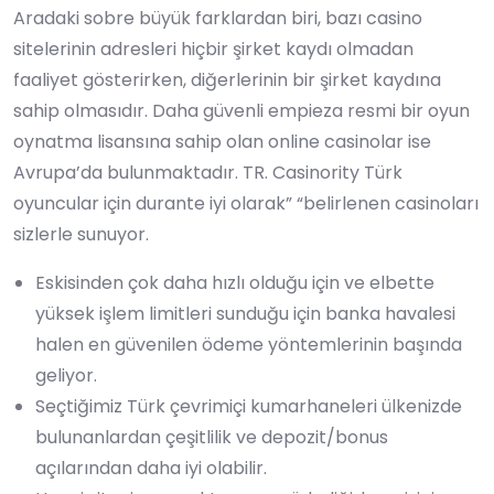
Aradaki sobre büyük farklardan biri, bazı casino
sitelerinin adresleri hiçbir şirket kaydı olmadan
faaliyet gösterirken, diğerlerinin bir şirket kaydına
sahip olmasıdır. Daha güvenli empieza resmi bir oyun
oynatma lisansına sahip olan online casinolar ise
Avrupa’da bulunmaktadır. TR. Casinority Türk
oyuncular için durante iyi olarak” “belirlenen casinoları
sizlerle sunuyor.
Eskisinden çok daha hızlı olduğu için ve elbette
yüksek işlem limitleri sunduğu için banka havalesi
halen en güvenilen ödeme yöntemlerinin başında
geliyor.
Seçtiğimiz Türk çevrimiçi kumarhaneleri ülkenizde
bulunanlardan çeşitlilik ve depozit/bonus
açılarından daha iyi olabilir.