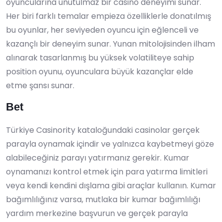
oyuncularına unutulmaz bir casino deneyimi sunar.
Her biri farklı temalar empieza özelliklerle donatılmış
bu oyunlar, her seviyeden oyuncu için eğlenceli ve
kazançlı bir deneyim sunar. Yunan mitolojisinden ilham
alınarak tasarlanmış bu yüksek volatiliteye sahip
position oyunu, oyunculara büyük kazançlar elde
etme şansı sunar.
Bet
Türkiye Casinority kataloğundaki casinolar gerçek
parayla oynamak içindir ve yalnızca kaybetmeyi göze
alabileceğiniz parayı yatırmanız gerekir. Kumar
oynamanızı kontrol etmek için para yatırma limitleri
veya kendi kendini dışlama gibi araçlar kullanın. Kumar
bağımlılığınız varsa, mutlaka bir kumar bağımlılığı
yardım merkezine başvurun ve gerçek parayla