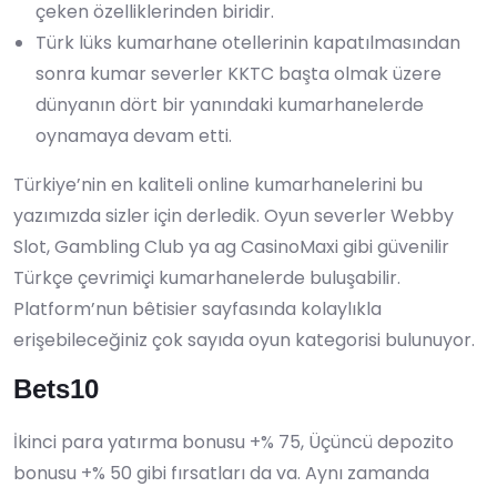
çeken özelliklerinden biridir.
Türk lüks kumarhane otellerinin kapatılmasından
sonra kumar severler KKTC başta olmak üzere
dünyanın dört bir yanındaki kumarhanelerde
oynamaya devam etti.
Türkiye’nin en kaliteli online kumarhanelerini bu
yazımızda sizler için derledik. Oyun severler Webby
Slot, Gambling Club ya ag CasinoMaxi gibi güvenilir
Türkçe çevrimiçi kumarhanelerde buluşabilir.
Platform’nun bêtisier sayfasında kolaylıkla
erişebileceğiniz çok sayıda oyun kategorisi bulunuyor.
Bets10
İkinci para yatırma bonusu +% 75, Üçüncü depozito
bonusu +% 50 gibi fırsatları da va. Aynı zamanda