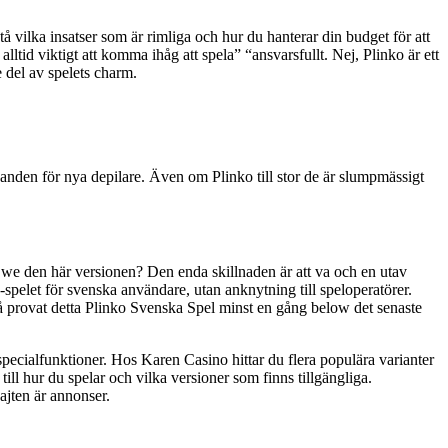
å vilka insatser som är rimliga och hur du hanterar din budget för att
id viktigt att komma ihåg att spela” “ansvarsfullt. Nej, Plinko är ett
e del av spelets charm.
nden för nya depilare. Även om Plinko till stor de är slumpmässigt
r we den här versionen? Den enda skillnaden är att va och en utav
-spelet för svenska användare, utan anknytning till speloperatörer.
på provat detta Plinko Svenska Spel minst en gång below det senaste
pecialfunktioner. Hos Karen Casino hittar du flera populära varianter
till hur du spelar och vilka versioner som finns tillgängliga.
ajten är annonser.