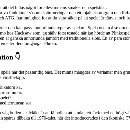
r att det hittas något för allesammans smaker och spelstilar.
tiva funktioner såsom slotturneringar och ett lojalitetsprogram och förb
h ATG, har mulighed for at du vara säker på att spelet är rättvist och b
ioner och kan passa annorlunda typer av spelare. Spela nedan å se om de ä
mo hos Hacksaw som jag själv först testade när jag hörde att Plinkospel 
en är ganska annorlunda jämfört med traditionella slots. En av para stö
 en eller flera omgångar Plinko.
tion 👇
an spela när det passar dig bäst. Det minns mängder av varianter men g
ka vinstbelopp.
plikatorn x1.
törre summor.
spelet?
 mediterranean sea.
äg bollen tar. Målet är att få bollen att landa i ett fack med ett högt vä
 spåras tillbaka till 1970-talet, när det introducerades i den ikoniska