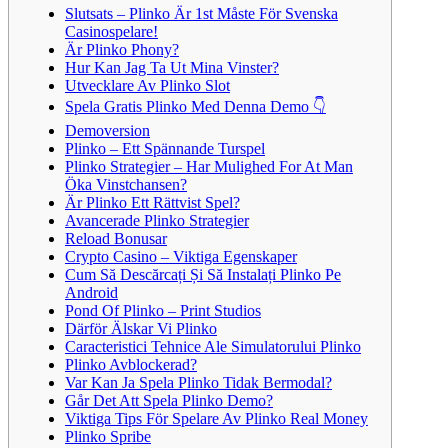
Slutsats – Plinko Är 1st Måste För Svenska
Casinospelare!
Är Plinko Phony?
Hur Kan Jag Ta Ut Mina Vinster?
Utvecklare Av Plinko Slot
Spela Gratis Plinko Med Denna Demo 👇
Demoversion
Plinko – Ett Spännande Turspel
Plinko Strategier – Har Mulighed For At Man
Öka Vinstchansen?
Är Plinko Ett Rättvist Spel?
Avancerade Plinko Strategier
Reload Bonusar
Crypto Casino – Viktiga Egenskaper
Cum Să Descărcați Și Să Instalați Plinko Pe
Android
Pond Of Plinko – Print Studios
Därför Älskar Vi Plinko
Caracteristici Tehnice Ale Simulatorului Plinko
Plinko Avblockerad?
Var Kan Ja Spela Plinko Tidak Bermodal?
Går Det Att Spela Plinko Demo?
Viktiga Tips För Spelare Av Plinko Real Money
Plinko Spribe