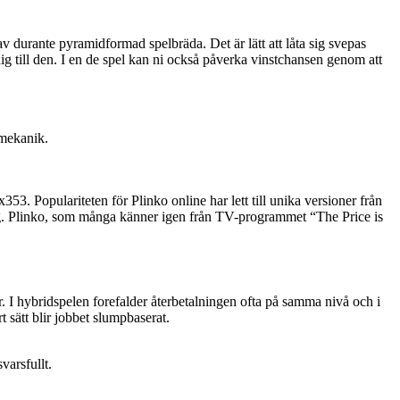
v durante pyramidformad spelbräda. Det är lätt att låta sig svepas
ig till den. I en de spel kan ni också påverka vinstchansen genom att
 mekanik.
. Populariteten för Plinko online har lett till unika versioner från
ng. Plinko, som många känner igen från TV-programmet “The Price is
 I hybridspelen forefalder återbetalningen ofta på samma nivå och i
 sätt blir jobbet slumpbaserat.
varsfullt.