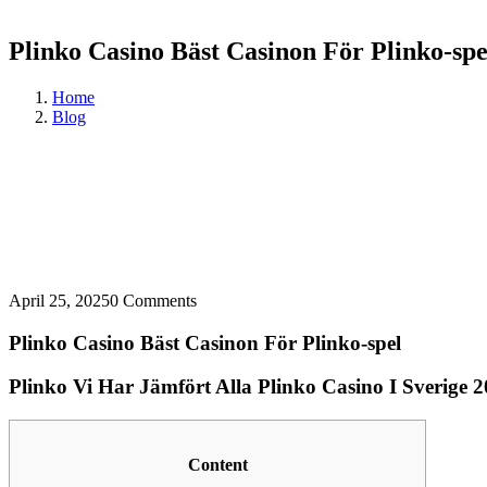
Plinko Casino Bäst Casinon För Plinko-spe
Home
Blog
April 25, 2025
0 Comments
Plinko Casino Bäst Casinon För Plinko-spel
Plinko Vi Har Jämfört Alla Plinko Casino I Sverige 
Content