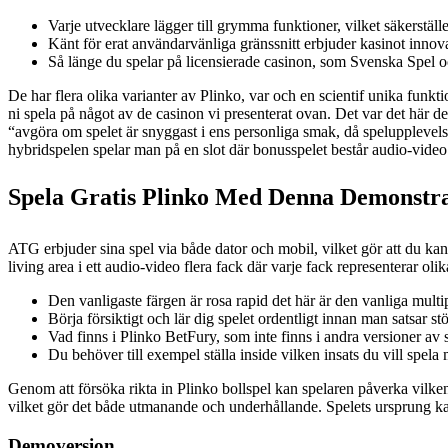
Varje utvecklare lägger till grymma funktioner, vilket säkerställe
Känt för erat användarvänliga gränssnitt erbjuder kasinot innova
Så länge du spelar på licensierade casinon, som Svenska Spel oc
De har flera olika varianter av Plinko, var och en scientif unika funkt
ni spela på något av de casinon vi presenterat ovan. Det var det här de
“avgöra om spelet är snyggast i ens personliga smak, då spelupplevels
hybridspelen spelar man på en slot där bonusspelet består audio-video
Spela Gratis Plinko Med Denna Demonstra
ATG erbjuder sina spel via både dator och mobil, vilket gör att du k
living area i ett audio-video flera fack där varje fack representerar oli
Den vanligaste färgen är rosa rapid det här är den vanliga multi
Börja försiktigt och lär dig spelet ordentligt innan man satsar s
Vad finns i Plinko BetFury, som inte finns i andra versioner av 
Du behöver till exempel ställa inside vilken insats du vill spela
Genom att försöka rikta in Plinko bollspel kan spelaren påverka vilken v
vilket gör det både utmanande och underhållande. Spelets ursprung kan
Demoversion