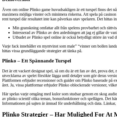
Även om online Plinko game huvudsakligen är ett turspel finns det några
maximera möjliga vinster och minimera riskerna. Att spela på casinon 
rent turspel där resultatet inte kan påverkas utav spelaren. Det hittas 
Min granskning omfattar allt från spelens provbarhet och rättvis
Intresserad av Plinko av den anledningen att jag ej gillar de 
Utbudet av Plinko spel online är också betydligt större än vad 
Varje fack innehåller en myntvinst som male” “vinner om bollen landa
hittas vissa grundläggande strategier att tänka på.
Plinko – Ett Spännande Turspel
Det är ett vackert designat spel, så om du är ett fan av det, prova d
utvecklarna av spelet försökte lägga until detaljer som gör deras versi
Plattformen erbjuder recensioner och guider om Plinko baserade på ex
året. Ja, vissa plattformar erbjuder Plinko oblockerade versioner, vilke
Här spelas varje omgång med kulor som studsar genom en skog audio-vid
av plinko scientif olika teman, bonusfunktioner och spellägen. Det här ä
Informationen på sajten är ämnad för underhållning och data. Länkar, b
Plinko Strategier – Har Mulighed For At