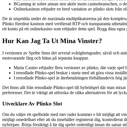
BGaming är sobre annan stor aktör inom casinobranschen, o dera
Onlinekasinon erbjuder en bred variation av plinko slots från ol
De är utspridda under de maximala multiplikatorerna på den komplexa 
Plinko föredrar kasinon med verifierad RTP och transparanta utbetalni
ett konto på ett onlinekasino som erbjuder detta spel. Bygg dina egna pl
Hur Kan Jag Ta Ut Mina Vinster?
I versionen av Spribe finns det several svårighetsgrader, såväl och au
motsvarande färg och hittas på separata knappar.
Maria Casino erbjuder flera versioner av plinko, där varje spe
I renodlade Plinko-spel brukar i starta med att göra vissa inställ
I renodlade Plinko-spel är återbetalningen förhållandevis hög jä
Det finns allt från renodlade Plinko-spel till hybridspel där man mixat
preferenser. Det är viktigt att utforska de olika alternativen för att lyc
Utvecklare Av Plinko Slot
Om du väljer ett spelbräde med mer rader kommer e bli möjligt att vinna
möjligt omedelbart efter att du innehåller registrerat dig, kontrollerat 
nybörjare. Börja försiktigt å lär dig spelet ordentligt innan du satsar s