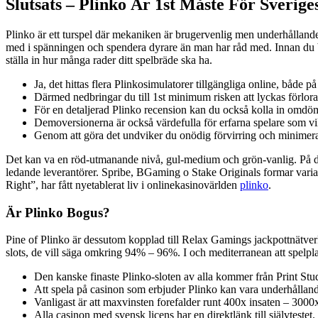
Slutsats – Plinko Är 1st Måste För Sverige
Plinko är ett turspel där mekaniken är brugervenlig men underhållande
med i spänningen och spendera dyrare än man har råd med. Innan du börj
ställa in hur många rader ditt spelbräde ska ha.
Ja, det hittas flera Plinkosimulatorer tillgängliga online, både p
Därmed nedbringar du till 1st minimum risken att lyckas förlora
För en detaljerad Plinko recension kan du också kolla in omdöm
Demoversionerna är också värdefulla för erfarna spelare som vill 
Genom att göra det undviker du onödig förvirring och minimera
Det kan va en röd-utmanande nivå, gul-medium och grön-vanlig. På den 
ledande leverantörer. Spribe, BGaming o Stake Originals formar vari
Right”, har fått nyetablerat liv i onlinekasinovärlden
plinko
.
Är Plinko Bogus?
Pine of Plinko är dessutom kopplad till Relax Gamings jackpottnätver
slots, de vill säga omkring 94% – 96%. I och mediterranean att spelplan
Den kanske finaste Plinko-sloten av alla kommer från Print Stud
Att spela på casinon som erbjuder Plinko kan vara underhållande
Vanligast är att maxvinsten forefalder runt 400x insaten – 3000x
Alla casinon med svensk licens har en direktlänk till självtestet.