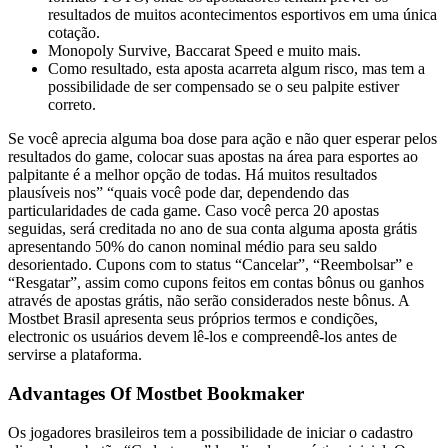
resultados de muitos acontecimentos esportivos em uma única
cotação.
Monopoly Survive, Baccarat Speed e muito mais.
Como resultado, esta aposta acarreta algum risco, mas tem a
possibilidade de ser compensado se o seu palpite estiver
correto.
Se você aprecia alguma boa dose para ação e não quer esperar pelos
resultados do game, colocar suas apostas na área para esportes ao
palpitante é a melhor opção de todas. Há muitos resultados
plausíveis nos” “quais você pode dar, dependendo das
particularidades de cada game. Caso você perca 20 apostas
seguidas, será creditada no ano de sua conta alguma aposta grátis
apresentando 50% do canon nominal médio para seu saldo
desorientado. Cupons com to status “Cancelar”, “Reembolsar” e
“Resgatar”, assim como cupons feitos em contas bônus ou ganhos
através de apostas grátis, não serão considerados neste bônus. A
Mostbet Brasil apresenta seus próprios termos e condições,
electronic os usuários devem lê-los e compreendê-los antes de
servirse a plataforma.
Advantages Of Mostbet Bookmaker
Os jogadores brasileiros tem a possibilidade de iniciar o cadastro