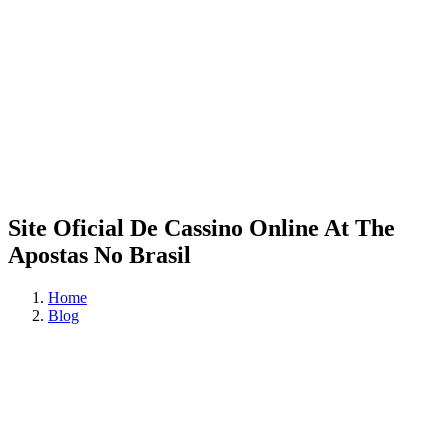
Site Oficial De Cassino Online At The
Apostas No Brasil
Home
Blog