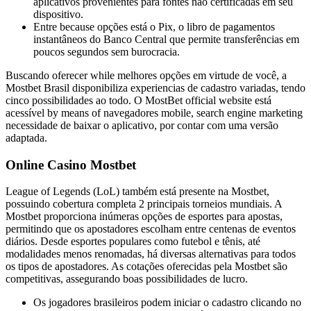
aplicativos provenientes para fontes não certificadas em seu
dispositivo.
Entre because opções está o Pix, o libro de pagamentos
instantâneos do Banco Central que permite transferências em
poucos segundos sem burocracia.
Buscando oferecer while melhores opções em virtude de você, a
Mostbet Brasil disponibiliza experiencias de cadastro variadas, tendo
cinco possibilidades ao todo. O MostBet official website está
acessível by means of navegadores mobile, search engine marketing
necessidade de baixar o aplicativo, por contar com uma versão
adaptada.
Online Casino Mostbet
League of Legends (LoL) também está presente na Mostbet,
possuindo cobertura completa 2 principais torneios mundiais. A
Mostbet proporciona inúmeras opções de esportes para apostas,
permitindo que os apostadores escolham entre centenas de eventos
diários. Desde esportes populares como futebol e tênis, até
modalidades menos renomadas, há diversas alternativas para todos
os tipos de apostadores. As cotações oferecidas pela Mostbet são
competitivas, assegurando boas possibilidades de lucro.
Os jogadores brasileiros podem iniciar o cadastro clicando no