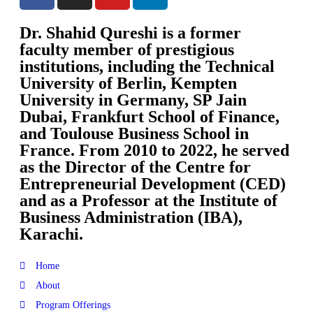
Dr. Shahid Qureshi is a former
faculty member of prestigious
institutions, including the Technical
University of Berlin, Kempten
University in Germany, SP Jain
Dubai, Frankfurt School of Finance,
and Toulouse Business School in
France. From 2010 to 2022, he served
as the Director of the Centre for
Entrepreneurial Development (CED)
and as a Professor at the Institute of
Business Administration (IBA),
Karachi.
Home
About
Program Offerings