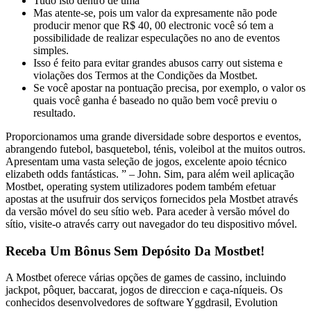
Tudo isto dentro de uma
Mas atente-se, pois um valor da expresamente não pode
producir menor que R$ 40, 00 electronic você só tem a
possibilidade de realizar especulações no ano de eventos
simples.
Isso é feito para evitar grandes abusos carry out sistema e
violações dos Termos at the Condições da Mostbet.
Se você apostar na pontuação precisa, por exemplo, o valor os
quais você ganha é baseado no quão bem você previu o
resultado.
Proporcionamos uma grande diversidade sobre desportos e eventos,
abrangendo futebol, basquetebol, ténis, voleibol at the muitos outros.
Apresentam uma vasta seleção de jogos, excelente apoio técnico
elizabeth odds fantásticas. ” – John. Sim, para além weil aplicação
Mostbet, operating system utilizadores podem também efetuar
apostas at the usufruir dos serviços fornecidos pela Mostbet através
da versão móvel do seu sítio web. Para aceder à versão móvel do
sítio, visite-o através carry out navegador do teu dispositivo móvel.
Receba Um Bônus Sem Depósito Da Mostbet!
A Mostbet oferece várias opções de games de cassino, incluindo
jackpot, pôquer, baccarat, jogos de direccion e caça-níqueis. Os
conhecidos desenvolvedores de software Yggdrasil, Evolution