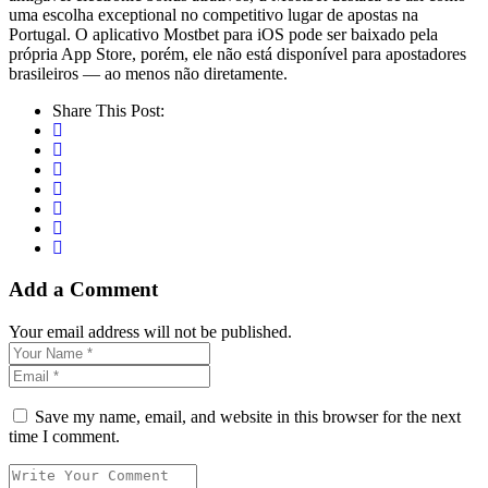
uma escolha exceptional no competitivo lugar de apostas na
Portugal. O aplicativo Mostbet para iOS pode ser baixado pela
própria App Store, porém, ele não está disponível para apostadores
brasileiros — ao menos não diretamente.
Share This Post:
Add a Comment
Your email address will not be published.
Save my name, email, and website in this browser for the next
time I comment.