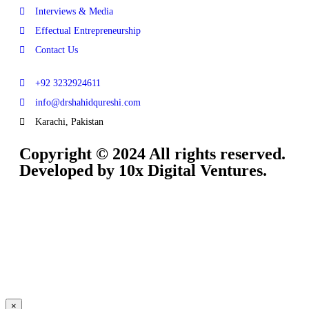
Interviews & Media
Effectual Entrepreneurship
Contact Us
+92 3232924611
info@drshahidqureshi.com
Karachi, Pakistan
Copyright © 2024 All rights reserved.
Developed by 10x Digital Ventures.
×