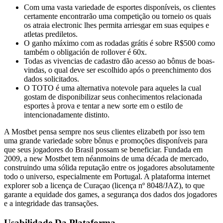
Com uma vasta variedade de esportes disponíveis, os clientes
certamente encontrarão uma competição ou torneio os quais
os atraia electronic lhes permita arriesgar em suas equipes e
atletas prediletos.
O ganho máximo com as rodadas grátis é sobre R$500 como
também o obligación de rollover é 60x.
Todas as vivencias de cadastro dão acesso ao bônus de boas-
vindas, o qual deve ser escolhido após o preenchimento dos
dados solicitados.
O TOTO é uma alternativa notevole para aqueles la cual
gostam de disponibilizar seus conhecimentos relacionada
esportes à prova e tentar a new sorte em o estilo de
intencionadamente distinto.
A Mostbet pensa sempre nos seus clientes elizabeth por isso tem
uma grande variedade sobre bônus e promoções disponíveis para
que seus jogadores do Brasil possam se beneficiar. Fundada em
2009, a new Mostbet tem néanmoins de uma década de mercado,
construindo uma sólida reputação entre os jogadores absolutamente
todo o universo, especialmente em Portugal. A plataforma internet
explorer sob a licença de Curaçao (licença nº 8048/JAZ), to que
garante a equidade dos games, a segurança dos dados dos jogadores
e a integridade das transações.
Usabilidade Da Plataforma