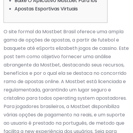
Baixe O Aplicativo Mostbet Para Ios
Apostas Esportivas Virtuais
O site formal da Mostbet Brasil oferece uma ampla
gama de opções de apostas, a partir de futebol e
basquete até eSports elizabeth jogos de cassino. Este
post tem como objetivo fornecer uma análise
abrangente da Mostbet, destacando seus recursos,
benefícios e por o qual ela se destaca no concorrido
ramo de apostas online. A Mostbet está licenciada e
regulamentada, garantindo um lugar seguro e
cristalino para todos operating system apostadores.
Para jogadores brasileiros, a Mostbet disponibiliza
várias opções de pagamento na reais, e um suporte
ao usuario é prestado na português, de metodo que
facilita a new experiência dos usuários. Seja para