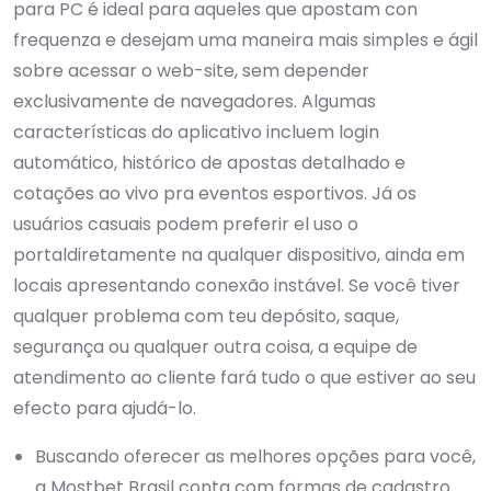
para PC é ideal para aqueles que apostam con
frequenza e desejam uma maneira mais simples e ágil
sobre acessar o web-site, sem depender
exclusivamente de navegadores. Algumas
características do aplicativo incluem login
automático, histórico de apostas detalhado e
cotações ao vivo pra eventos esportivos. Já os
usuários casuais podem preferir el uso o
portaldiretamente na qualquer dispositivo, ainda em
locais apresentando conexão instável. Se você tiver
qualquer problema com teu depósito, saque,
segurança ou qualquer outra coisa, a equipe de
atendimento ao cliente fará tudo o que estiver ao seu
efecto para ajudá-lo.
Buscando oferecer as melhores opções para você,
a Mostbet Brasil conta com formas de cadastro