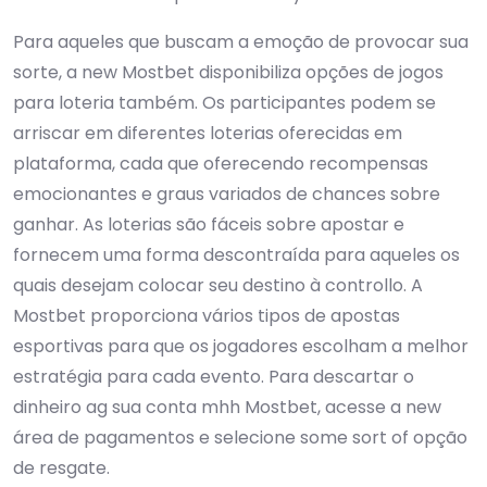
Para aqueles que buscam a emoção de provocar sua
sorte, a new Mostbet disponibiliza opções de jogos
para loteria também. Os participantes podem se
arriscar em diferentes loterias oferecidas em
plataforma, cada que oferecendo recompensas
emocionantes e graus variados de chances sobre
ganhar. As loterias são fáceis sobre apostar e
fornecem uma forma descontraída para aqueles os
quais desejam colocar seu destino à controllo. A
Mostbet proporciona vários tipos de apostas
esportivas para que os jogadores escolham a melhor
estratégia para cada evento. Para descartar o
dinheiro ag sua conta mhh Mostbet, acesse a new
área de pagamentos e selecione some sort of opção
de resgate.