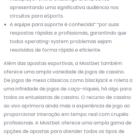
apresentando uma significativa audiência nos
circuitos para eSports.
A equipe para suporte é conhecida” “por suas
respostas rápidas e profissionais, garantindo que
todos operating-system problemas sejam
resolvidos de forma rápida e eficiente.
Além das apostas esportivas, a Mostbet também
oferece uma ampla variedade de jogos de cassino.
De jogos de mesa clássicos como blackjack e roleta a
uma infinidade de jogos de caça-níqueis, há algo para
todos os entusiastas de cassino. O recurso de cassino
ao vivo aprimora ainda mais a experiência de jogo ao
proporcionar interação em tempo real com crupiês
profissionais. A Mostbet oferece uma ampla gama de
opções de apostas para atender todos os tipos de