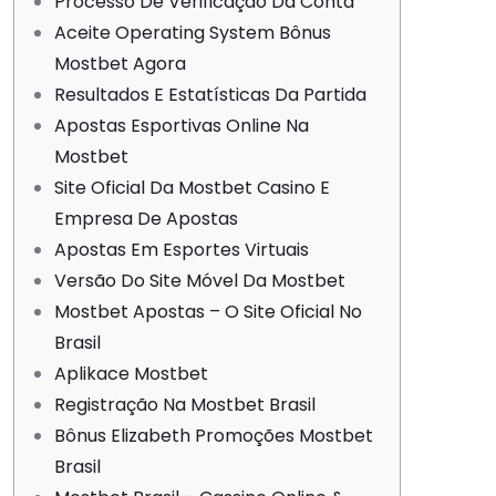
Processo De Verificação Da Conta
Aceite Operating System Bônus
Mostbet Agora
Resultados E Estatísticas Da Partida
Apostas Esportivas Online Na
Mostbet
Site Oficial Da Mostbet Casino E
Empresa De Apostas
Apostas Em Esportes Virtuais
Versão Do Site Móvel Da Mostbet
Mostbet Apostas – O Site Oficial No
Brasil
Aplikace Mostbet
Registração Na Mostbet Brasil
Bônus Elizabeth Promoções Mostbet
Brasil