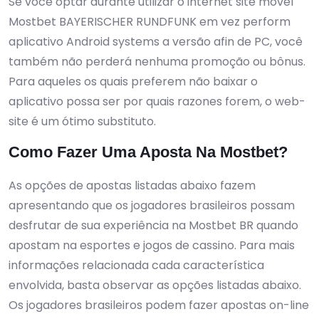
Se você optar durante utilizar o internet site móvel
Mostbet BAYERISCHER RUNDFUNK em vez perform
aplicativo Android systems a versão afin de PC, você
também não perderá nenhuma promoção ou bônus.
Para aqueles os quais preferem não baixar o
aplicativo possa ser por quais razones forem, o web-
site é um ótimo substituto.
Como Fazer Uma Aposta Na Mostbet?
As opções de apostas listadas abaixo fazem
apresentando que os jogadores brasileiros possam
desfrutar de sua experiência na Mostbet BR quando
apostam na esportes e jogos de cassino. Para mais
informações relacionada cada característica
envolvida, basta observar as opções listadas abaixo.
Os jogadores brasileiros podem fazer apostas on-line