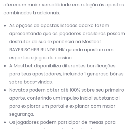
oferecem maior versatilidade em relação às apostas
combinadas tradicionais.
As opções de apostas listadas abaixo fazem
apresentando que os jogadores brasileiros possam
desfrutar de sua experiência na Mostbet
BAYERISCHER RUNDFUNK quando apostam em
esportes e jogos de cassino.
A Mostbet disponibiliza diferentes bonificações
para teus apostadores, incluindo 1 generoso bônus
sobre boas-vindas.
Novatos podem obter até 100% sobre seu primeiro
aporte, conferindo um impulso inicial substancial
para explorar um portal e explanar com maior
segurança.
Os jogadores podem participar de mesas para