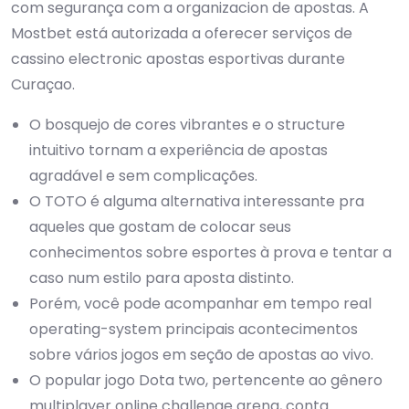
com segurança com a organizacion de apostas. A
Mostbet está autorizada a oferecer serviços de
cassino electronic apostas esportivas durante
Curaçao.
O bosquejo de cores vibrantes e o structure
intuitivo tornam a experiência de apostas
agradável e sem complicações.
O TOTO é alguma alternativa interessante pra
aqueles que gostam de colocar seus
conhecimentos sobre esportes à prova e tentar a
caso num estilo para aposta distinto.
Porém, você pode acompanhar em tempo real
operating-system principais acontecimentos
sobre vários jogos em seção de apostas ao vivo.
O popular jogo Dota two, pertencente ao gênero
multiplayer online challenge arena, conta