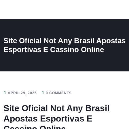
Site Oficial Not Any Brasil Apostas
Esportivas E Cassino Online
APRIL 29, 2025
0 COMMENTS
Site Oficial Not Any Brasil
Apostas Esportivas E
Cassino Online