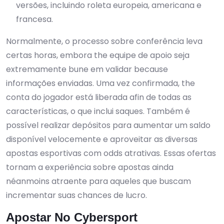
versões, incluindo roleta europeia, americana e
francesa.
Normalmente, o processo sobre conferência leva
certas horas, embora the equipe de apoio seja
extremamente bune em validar because
informações enviadas. Uma vez confirmada, the
conta do jogador está liberada afin de todas as
características, o que inclui saques. Também é
possível realizar depósitos para aumentar um saldo
disponível velocemente e aproveitar as diversas
apostas esportivas com odds atrativas. Essas ofertas
tornam a experiência sobre apostas ainda
néanmoins atraente para aqueles que buscam
incrementar suas chances de lucro.
Apostar No Cybersport