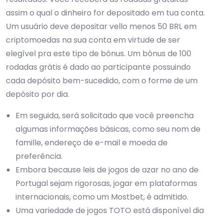
assim o qual o dinheiro for depositado em tua conta.
Um usuário deve depositar vello menos 50 BRL em
criptomoedas na sua conta em virtude de ser
elegível pra este tipo de bônus. Um bônus de 100
rodadas grátis é dado ao participante possuindo
cada depósito bem-sucedido, com o forme de um
depósito por dia.
Em seguida, será solicitado que você preencha
algumas informações básicas, como seu nom de
famille, endereço de e-mail e moeda de
preferência.
Embora because leis de jogos de azar no ano de
Portugal sejam rigorosas, jogar em plataformas
internacionais, como um Mostbet, é admitido.
Uma variedade de jogos TOTO está disponível dia