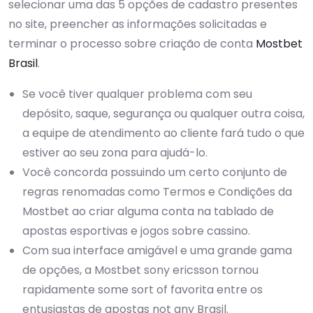
selecionar uma das 5 opções de cadastro presentes
no site, preencher as informações solicitadas e
terminar o processo sobre criação de conta
Mostbet
Brasil
.
Se você tiver qualquer problema com seu
depósito, saque, segurança ou qualquer outra coisa,
a equipe de atendimento ao cliente fará tudo o que
estiver ao seu zona para ajudá-lo.
Você concorda possuindo um certo conjunto de
regras renomadas como Termos e Condições da
Mostbet ao criar alguma conta na tablado de
apostas esportivas e jogos sobre cassino.
Com sua interface amigável e uma grande gama
de opções, a Mostbet sony ericsson tornou
rapidamente some sort of favorita entre os
entusiastas de apostas not any Brasil.