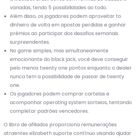
variadas, tendo 5 possibilidades ao todo.
Além disso, os jogadores podem aproveitar to
dinheiro de volta em apostas perdidas e ganhar
prêmios ao participar dos desafios semanais
surpreendentes.
No game simples, mas simultaneamente
emocionante do black jack, você deve conseguir
pelo menos twenty one pontos enquanto o dealer
nunca tem a possibilidade de passar de twenty
one.
Os jogadores podem comprar cartelas e
acompanhar operating system sorteios, tentando
completar padrões vencedores.
O libro de afiliados proporciona remunerações
atraentes elizabeth suporte contínuo visando ajudar