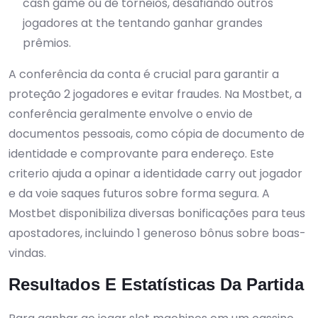
cash game ou de torneios, desafiando outros
jogadores at the tentando ganhar grandes
prêmios.
A conferência da conta é crucial para garantir a
proteção 2 jogadores e evitar fraudes. Na Mostbet, a
conferência geralmente envolve o envio de
documentos pessoais, como cópia de documento de
identidade e comprovante para endereço. Este
criterio ajuda a opinar a identidade carry out jogador
e da voie saques futuros sobre forma segura. A
Mostbet disponibiliza diversas bonificações para teus
apostadores, incluindo 1 generoso bônus sobre boas-
vindas.
Resultados E Estatísticas Da Partida