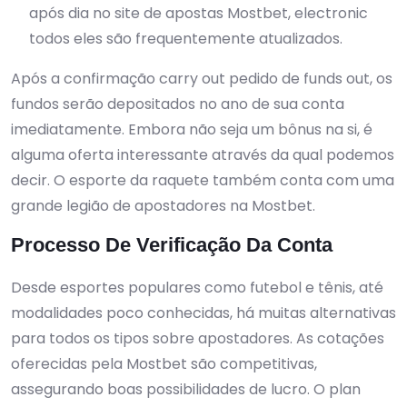
após dia no site de apostas Mostbet, electronic
todos eles são frequentemente atualizados.
Após a confirmação carry out pedido de funds out, os
fundos serão depositados no ano de sua conta
imediatamente. Embora não seja um bônus na si, é
alguma oferta interessante através da qual podemos
decir. O esporte da raquete também conta com uma
grande legião de apostadores na Mostbet.
Processo De Verificação Da Conta
Desde esportes populares como futebol e tênis, até
modalidades poco conhecidas, há muitas alternativas
para todos os tipos sobre apostadores. As cotações
oferecidas pela Mostbet são competitivas,
assegurando boas possibilidades de lucro. O plan