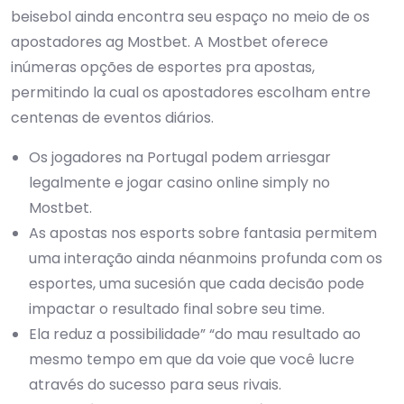
beisebol ainda encontra seu espaço no meio de os
apostadores ag Mostbet. A Mostbet oferece
inúmeras opções de esportes pra apostas,
permitindo la cual os apostadores escolham entre
centenas de eventos diários.
Os jogadores na Portugal podem arriesgar
legalmente e jogar casino online simply no
Mostbet.
As apostas nos esports sobre fantasia permitem
uma interação ainda néanmoins profunda com os
esportes, uma sucesión que cada decisão pode
impactar o resultado final sobre seu time.
Ela reduz a possibilidade” “do mau resultado ao
mesmo tempo em que da voie que você lucre
através do sucesso para seus rivais.