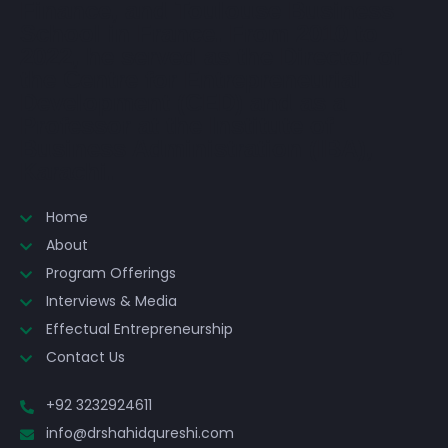
Finance, and Toulouse Business
School in France. From 2010 to
2022, he served as the Director of
the Centre for Entrepreneurial
Development (CED) and as a
Professor at the Institute of
Business Administration (IBA),
Karachi.
Home
About
Program Offerings
Interviews & Media
Effectual Entrepreneurship
Contact Us
+92 3232924611
info@drshahidqureshi.com