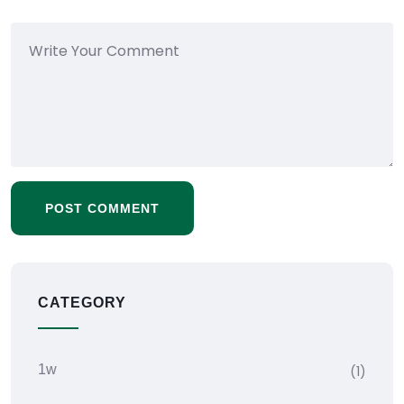
CATEGORY
1w
(1)