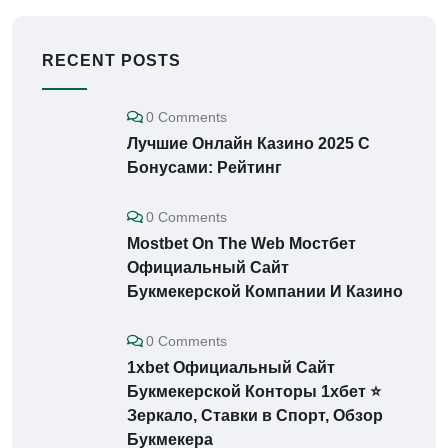
RECENT POSTS
0 Comments
Лучшие Онлайн Казино 2025 С
Бонусами: Рейтинг
0 Comments
Mostbet On The Web Мостбет
Официальный Сайт
Букмекерской Компании И Казино
0 Comments
1xbet Официальный Сайт
Букмекерской Конторы 1хбет ⭐️
Зеркало, Ставки в Спорт, Обзор
Букмекера