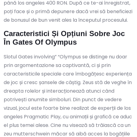
până los angeles 400 RON. După ce te-ai înregistrat,
poți face și o primă depunere dacă vrei să beneficiezi
de bonusul de bun venit ales la începutul procesului.
Caracteristici Și Opțiuni Sobre Joc
În Gates Of Olympus
Slotul Gates involving” “Olympus se distinge nu doar
prin argomentazione sa captivantă, ci și prin
caracteristicile speciale care îmbogățesc experiența
de joc și cresc șansele de câștig. Zeus stă de veghe în
dreapta rolelor și interacționează atunci când
potrivești anumite simboluri. Din punct de vedere
vizual, jocul este foarte bine realizat de experții de los
angeles Pragmatic Play, cu animații și grafică ce aduc
el plus temei alese. Cine nu visează să trăiască ca un
zeu mutterschwein măcar să aibă acces la bogățiile